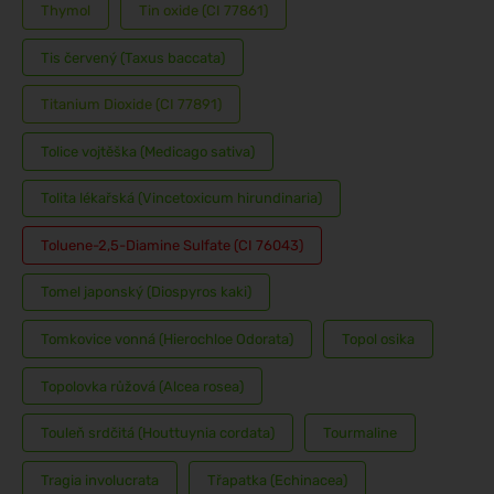
Thymol
Tin oxide (CI 77861)
Tis červený (Taxus baccata)
Titanium Dioxide (CI 77891)
Tolice vojtěška (Medicago sativa)
Tolita lékařská (Vincetoxicum hirundinaria)
Toluene-2,5-Diamine Sulfate (CI 76043)
Tomel japonský (Diospyros kaki)
Tomkovice vonná (Hierochloe Odorata)
Topol osika
Topolovka růžová (Alcea rosea)
Touleň srdčitá (Houttuynia cordata)
Tourmaline
Tragia involucrata
Třapatka (Echinacea)