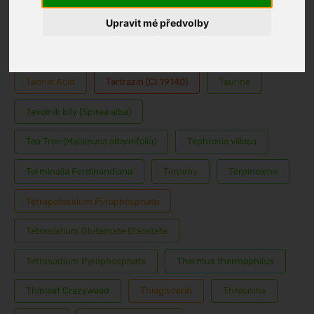
Tamarind indický (Tamarindus indica)
Upravit mé předvolby
Tanacetum Annuum
Tangerinka (Citrus nobilis)
Tannic Acid
Tartrazin (CI 19140)
Taurine
Tavolník bílý (Spirea alba)
Tea Tree (Malaleuca alternifolia)
Tephrosia villosa
Terminalia Ferdinandiana
Terpeny
Terpinolene
Tetrapotassium Pyrophosphate
Tetrasodium Glutamate Diacetate
Tetrasodium Pyrophosphate
Thermus thermophilus
Thinleaf Crazyweed
Thioglycerin
Threonine