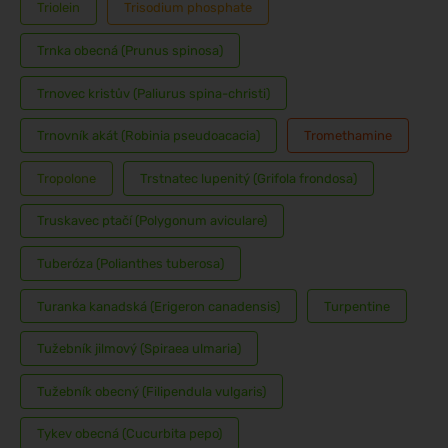
Triolein
Trisodium phosphate
Trnka obecná (Prunus spinosa)
Trnovec kristův (Paliurus spina-christi)
Trnovník akát (Robinia pseudoacacia)
Tromethamine
Tropolone
Trstnatec lupenitý (Grifola frondosa)
Truskavec ptačí (Polygonum aviculare)
Tuberóza (Polianthes tuberosa)
Turanka kanadská (Erigeron canadensis)
Turpentine
Tužebník jilmový (Spiraea ulmaria)
Tužebník obecný (Filipendula vulgaris)
Tykev obecná (Cucurbita pepo)