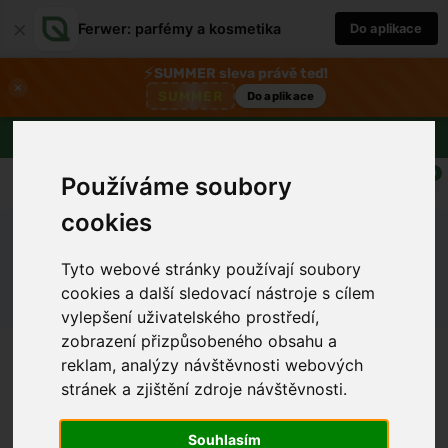
×
Ferwer: parfémy a kosmetika
Do aplikace
⚡
SUMMER sleva právě teď!
×
SUMMER
Do aplikace
Doprava zdarma nad 1800 Kč
0
Používáme soubory
cookies
Ferwer
Lexikon
Tyto webové stránky používají soubory
Látky začínající písmenem "T"
cookies a další sledovací nástroje s cílem
vylepšení uživatelského prostředí,
zobrazení přizpůsobeného obsahu a
reklam, analýzy návštěvnosti webových
stránek a zjištění zdroje návštěvnosti.
TAED
Tall Mulla Mulla
Tallow
Tamanu (Calophyllum Inophyllum)
Souhlasím