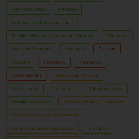
Tree Moss Extract
Trehalose
Třemdava bílá (Dictamnus albus)
Třezalka tečkovaná (Hypericum perforatum)
Tribehenin
Tricalcium Phosphate
Tricaprylin
Triclosan
Tridecane
Trideceth-5
Trideceth-6
Triethanolamine
Triethoxycaprylylsilane
Triethyl citrate
Triheptanoin
Trihydroxystearin
Trimellitic Anhydride
Trimethyl Pentanyl Diisobutyrate
Trimethylcyclohexyl Butylcarbamate
Trimethylpentanediyl Dibenzoate
Trimyristin