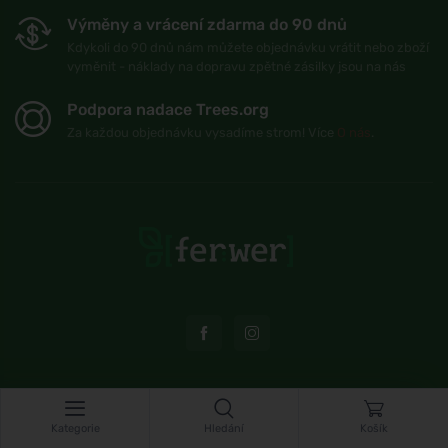
Výměny a vrácení zdarma do 90 dnů
Kdykoli do 90 dnů nám můžete objednávku vrátit nebo zboží
vyměnit - náklady na dopravu zpětné zásilky jsou na nás
Podpora nadace Trees.org
Za každou objednávku vysadíme strom! Více
O nás
.
© Topshelf s.r.o. Všechna práva vyhrazena.
Kategorie
Hledání
Košík