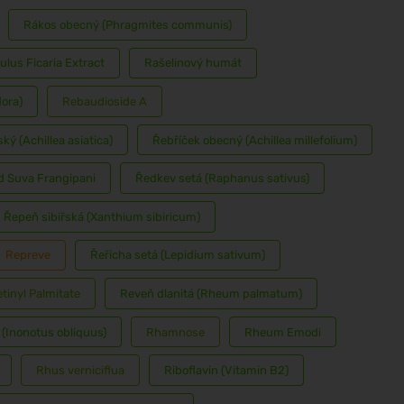
Rákos obecný (Phragmites communis)
lus Ficaria Extract
Rašelinový humát
lora)
Rebaudioside A
ký (Achillea asiatica)
Řebříček obecný (Achillea millefolium)
d Suva Frangipani
Ředkev setá (Raphanus sativus)
Řepeň sibiřská (Xanthium sibiricum)
Repreve
Řeřicha setá (Lepidium sativum)
tinyl Palmitate
Reveň dlanitá (Rheum palmatum)
(Inonotus obliquus)
Rhamnose
Rheum Emodi
Rhus verniciflua
Riboflavin (Vitamin B2)