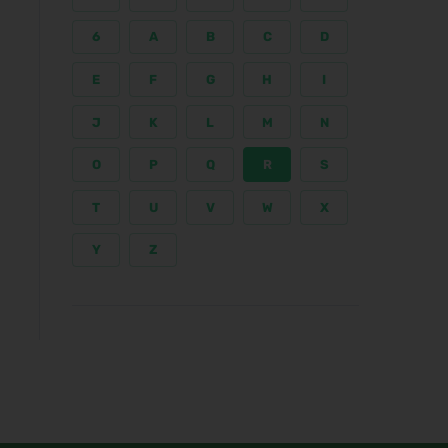
6
A
B
C
D
E
F
G
H
I
J
K
L
M
N
O
P
Q
R
S
T
U
V
W
X
Y
Z