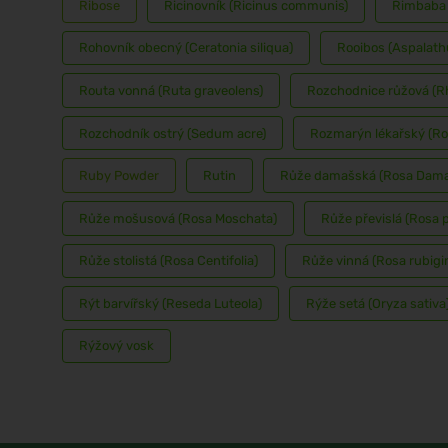
Ribose
Ricinovník (Ricinus communis)
Řimbaba 
Rohovník obecný (Ceratonia siliqua)
Rooibos (Aspalathu
Routa vonná (Ruta graveolens)
Rozchodnice růžová (Rh
Rozchodník ostrý (Sedum acre)
Rozmarýn lékařský (Ros
Ruby Powder
Rutin
Růže damašská (Rosa Dam
Růže mošusová (Rosa Moschata)
Růže převislá (Rosa 
Růže stolistá (Rosa Centifolia)
Růže vinná (Rosa rubigi
Rýt barvířský (Reseda Luteola)
Rýže setá (Oryza sativa
Rýžový vosk