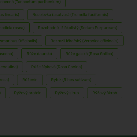
obecná (Tanacetum parthenium)
s linearis)
Rosolovka řasotvará (Tremella fuciformis)
odiola rosea)
Rozchodník lžičkolistý (Sedum Purpureum)
marinus Officinalis)
Rozrazil lékařský (Veronica officinalis)
ascena)
Růže daurská
Růže galská (Rosa Gallica)
pendulina)
Růže šípková (Rosa Canina)
nosa)
Růženín
Rybíz (Ribes sativum)
)
Rýžový protein
Rýžový sirup
Rýžový škrob