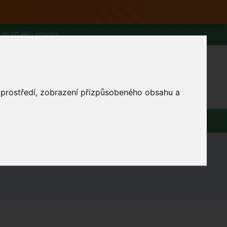
 do 90 dnů zdarma
0
Přihlásit se
Košík
Můj účet
o prostředí, zobrazení přizpůsobeného obsahu a
Ferwer Club
Prodejna v Praze
Kontakty
Domácnost
Dárky
Obuv / oblečení