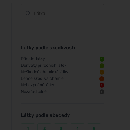
Látky podle škodlivosti
Přírodní látky
1
Deriváty přírodních látek
2
Neškodné chemické látky
3
Lehce škodlivá chemie
4
Nebezpečné látky
5
Nezařaditelné
6
Látky podle abecedy
1
2
3
4
5