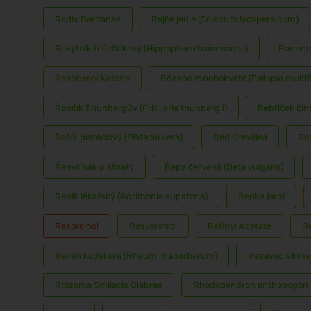
Radix Bardanae
Rajče jedlé (Solanum lycopersicum)
Rakytník řešetlákový (Hippophae rhaimnoides)
Ranuncu
Raspberry Ketone
Rdesno mnohokvěté (Fallopia multif
Řebčík Thunbergův (Fritillaria thunbergii)
Řebříček číns
Řečík pistáciový (Pistacia vera)
Red Grevillea
Re
Řemdihák plstnatý
Řepa červená (Beta vulgaris)
Řepík lékařský (Agrimonia eupatoria)
Řepka jarní
Resorcinol
Resveratrol
Retinyl Acetate
Re
Reveň kadeřavá (Rheum rhabarbarum)
Rezavec šikmý 
Rhizoma Smilacis Glabrae
Rhododendron anthopogon