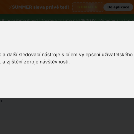
⚡
SUMMER sleva právě teď!
SUMMER
Do aplikace
00 odesíláme ihned |
Doprava zdarma nad 1800 Kč
| Výměny a vrácení
a další sledovací nástroje s cílem vylepšení uživatelskéh
a zjištění zdroje návštěvnosti.
Tělo a hygiena
Děti
Muži
Zdraví
"