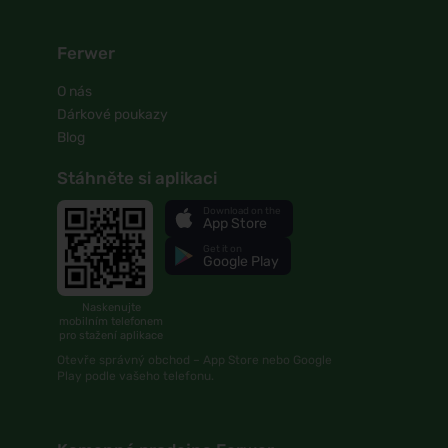
Ferwer
O nás
Dárkové poukazy
Blog
Stáhněte si aplikaci
Download on the
App Store
Get it on
Google Play
Naskenujte
mobilním telefonem
pro stažení aplikace
Otevře správný obchod – App Store nebo Google
Play podle vašeho telefonu.