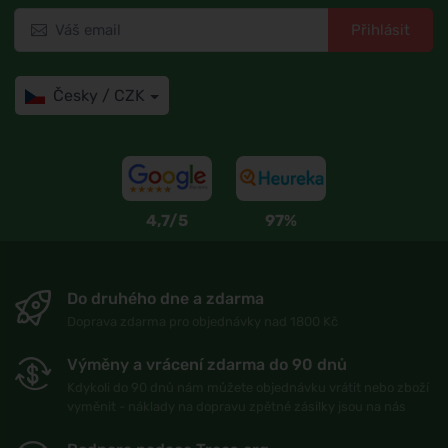
Přihlásit
Česky / CZK
4,7/5
97%
Do druhého dne a zdarma
Doprava zdarma pro objednávky nad 1800 Kč
Výměny a vrácení zdarma do 90 dnů
Kdykoli do 90 dnů nám můžete objednávku vrátit nebo zboží
vyměnit - náklady na dopravu zpětné zásilky jsou na nás