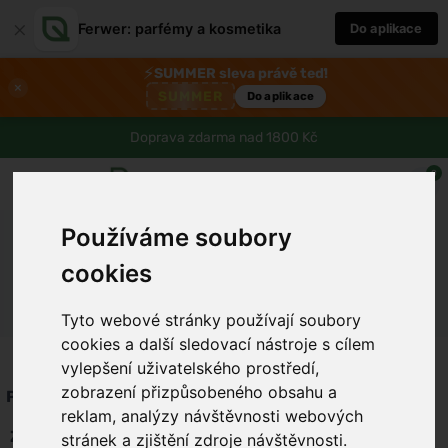
×
Ferwer: parfémy a kosmetika
Do aplikace
⚡
SUMMER sleva právě teď!
×
SUMMER
Do aplikace
Doprava zdarma nad 1800 Kč
0
Používáme soubory
Domů
Vše o nákupu
Ochrana osobních údajů
cookies
Ochrana osobních údajů
Tyto webové stránky používají soubory
cookies a další sledovací nástroje s cílem
vylepšení uživatelského prostředí,
zobrazení přizpůsobeného obsahu a
Podmínky ochrany osobních údajů
reklam, analýzy návštěvnosti webových
Základní ustanovení
stránek a zjištění zdroje návštěvnosti.