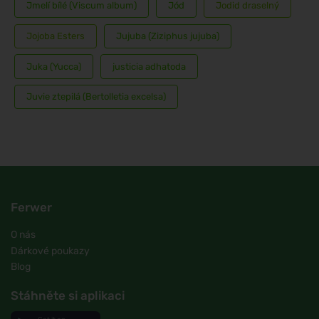
Jmelí bílé (Viscum album)
Jód
Jodid draselný
Jojoba Esters
Jujuba (Ziziphus jujuba)
Juka (Yucca)
justicia adhatoda
Juvie ztepilá (Bertolletia excelsa)
Ferwer
O nás
Dárkové poukazy
Blog
Stáhněte si aplikaci