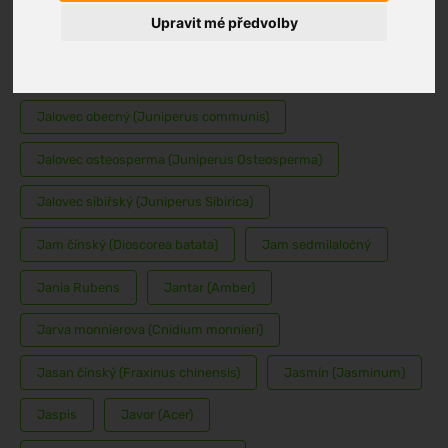
Upravit mé předvolby
Jahodník (Fragaria)
Jalovec červenoplodý (Juniperus oxycedrus)
Jalovec obecný (Juniperus communis)
Jalovec osteosperma (Juniperus Osteosperma)
Jalovec sibiřský (Juniperus Sibirica)
Jam čínský (Dioscorea batata)
Jam sedmilaločný
Jania Rubens
Jantar (Amber)
Jarva monnierova (Cnidium monnieri)
Jasan čínský (Fraxinus chinensis)
Jasmín (Jasminum)
Jaspis
Javor (Acer)