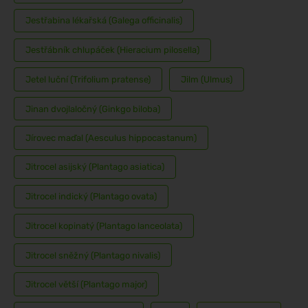
Jestřabina lékařská (Galega officinalis)
Jestřábník chlupáček (Hieracium pilosella)
Jetel luční (Trifolium pratense)
Jilm (Ulmus)
Jinan dvojlaločný (Ginkgo biloba)
Jírovec maďal (Aesculus hippocastanum)
Jitrocel asijský (Plantago asiatica)
Jitrocel indický (Plantago ovata)
Jitrocel kopinatý (Plantago lanceolata)
Jitrocel sněžný (Plantago nivalis)
Jitrocel větší (Plantago major)