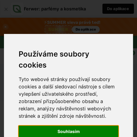
×
Ferwer: parfémy a kosmetika
Do aplikace
⚡
SUMMER sleva právě teď!
×
SUMMER
Do aplikace
Doprava zdarma nad 1800 Kč
Používáme soubory
0
cookies
Ferwer
Lexikon
Tyto webové stránky používají soubory
Látky začínající písmenem "J"
cookies a další sledovací nástroje s cílem
vylepšení uživatelského prostředí,
zobrazení přizpůsobeného obsahu a
reklam, analýzy návštěvnosti webových
stránek a zjištění zdroje návštěvnosti.
Jablečník obecný
Jabloň (Pyrus malus)
Souhlasím
Jabloň lesní (Malus sylvestris)
Jáhly