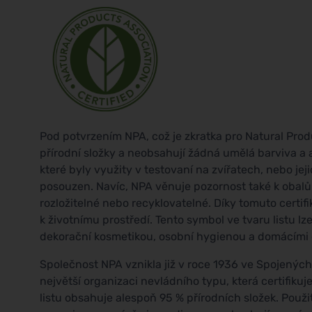
Pod potvrzením NPA, což je zkratka pro Natural Prod
přírodní složky a neobsahují žádná umělá barviva a
které byly využity v testovaní na zvířatech, nebo je
posouzen. Navíc, NPA věnuje pozornost také k obalů
rozložitelné nebo recyklovatelné. Díky tomuto certifiká
k životnímu prostředí. Tento symbol ve tvaru listu lz
dekorační kosmetikou, osobní hygienou a domácími č
Společnost NPA vznikla již v roce 1936 ve Spojenýc
největší organizaci nevládního typu, která certifikuj
listu obsahuje alespoň 95 % přírodních složek. Použi