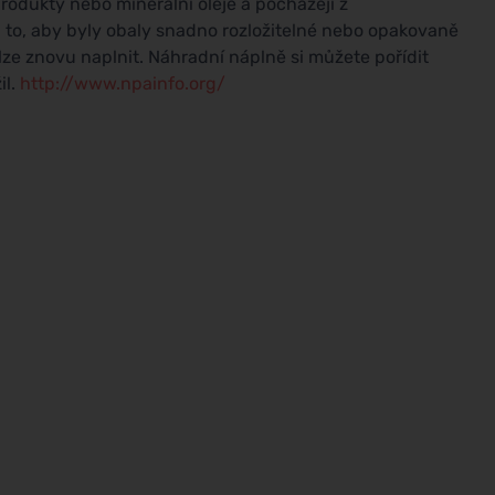
rodukty nebo minerální oleje a pocházejí z
a to, aby byly obaly snadno rozložitelné nebo opakovaně
lze znovu naplnit. Náhradní náplně si můžete pořídit
il.
http://www.npainfo.org/