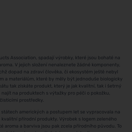
ucts Association, spadají výrobky, které jsou bohaté na
 aroma. V jejich složení nenaleznete žádné komponenty,
jichž dopad na zdraví člověka, či ekosystém ještě nebyl
m a materiálům, které by měly být jednoduše biologicky
tu tak získáte produkt, který je jak kvalitní, tak i šetrný
e najít na produktech s výtažky pro péči o pokožku,
isticími prostředky.
h státech amerických a postupem let se vypracovala na
e kvalitní přírodní produkty. Výrobek s logem zeleného
té aroma a barviva jsou pak zcela přírodního původu. To