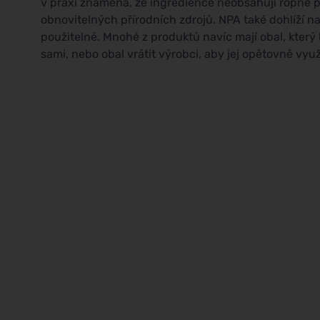
v praxi znamená, že ingredience neobsahují ropné p
obnovitelných přírodních zdrojů. NPA také dohlíží n
použitelné. Mnohé z produktů navíc mají obal, který 
sami, nebo obal vrátit výrobci, aby jej opětovně využ