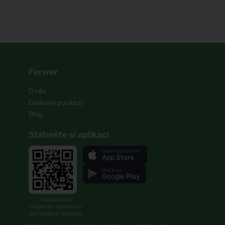
Ferwer
O nás
Dárkové poukazy
Blog
Stáhněte si aplikaci
Download on the
App Store
Get it on
Google Play
Naskenujte
mobilním telefonem
pro stažení aplikace