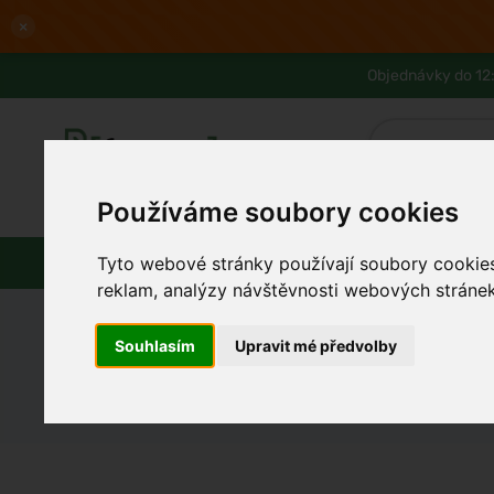
×
Objednávky do 12:
Používáme soubory cookies
Slevy až -80%
Blog
Lexikon
Parfémy
Líčení
Vlasy
Pleť
Tyto webové stránky používají soubory cookies 
reklam, analýzy návštěvnosti webových stránek 
Ferwer
Certifikáty
Natural Products Association
Souhlasím
Upravit mé předvolby
Natural Products Associatio