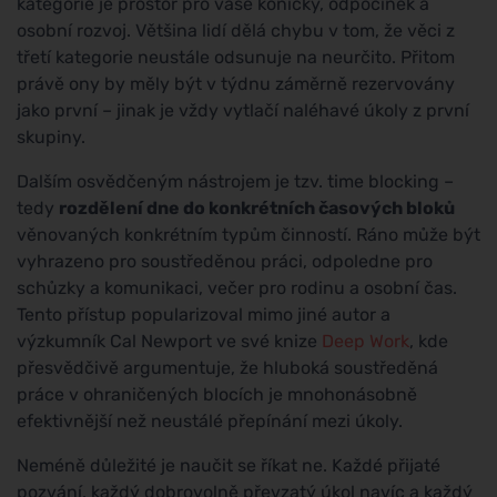
kategorie je prostor pro vaše koníčky, odpočinek a
osobní rozvoj. Většina lidí dělá chybu v tom, že věci z
třetí kategorie neustále odsunuje na neurčito. Přitom
právě ony by měly být v týdnu záměrně rezervovány
jako první – jinak je vždy vytlačí naléhavé úkoly z první
skupiny.
Dalším osvědčeným nástrojem je tzv. time blocking –
tedy
rozdělení dne do konkrétních časových bloků
věnovaných konkrétním typům činností. Ráno může být
vyhrazeno pro soustředěnou práci, odpoledne pro
schůzky a komunikaci, večer pro rodinu a osobní čas.
Tento přístup popularizoval mimo jiné autor a
výzkumník Cal Newport ve své knize
Deep Work
, kde
přesvědčivě argumentuje, že hluboká soustředěná
práce v ohraničených blocích je mnohonásobně
efektivnější než neustálé přepínání mezi úkoly.
Neméně důležité je naučit se říkat ne. Každé přijaté
pozvání, každý dobrovolně převzatý úkol navíc a každý