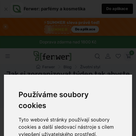
×
Ferwer: parfémy a kosmetika
Do aplikace
⚡
SUMMER sleva právě teď!
×
SUMMER
Do aplikace
Doprava zdarma nad 1800 Kč
0
Ferwer
Blog
Životní styl
Jak si zorganizovat týden tak abyste
měli čas i na sebe
Používáme soubory
Dámské parfémy
Pánské parfémy
Unisex parfémy
cookies
Petr Novák
11 min
12.5.2026
Tyto webové stránky používají soubory
cookies a další sledovací nástroje s cílem
vylepšení uživatelského prostředí,