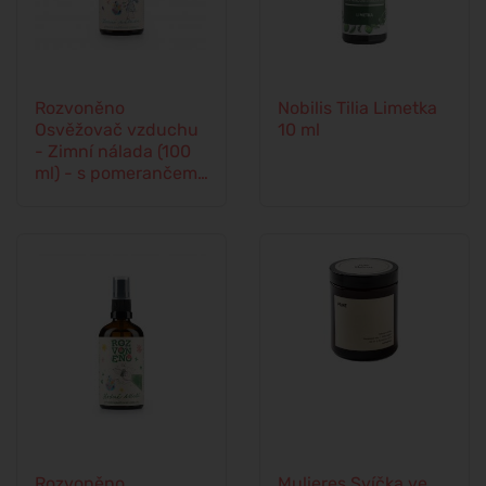
Rozvoněno
Nobilis Tilia Limetka
Osvěžovač vzduchu
10 ml
- Zimní nálada (100
ml) - s pomerančem,
hřebíčkem a skořicí
Rozvoněno
Mulieres Svíčka ve