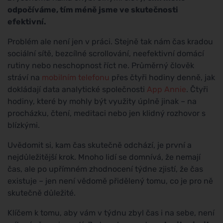
odpočíváme, tím méně jsme ve skutečnosti
efektivní.
Problém ale není jen v práci. Stejně tak nám čas kradou
sociální sítě, bezcílné scrollování, neefektivní domácí
rutiny nebo neschopnost říct ne. Průměrný člověk
stráví na
mobilním telefonu
přes čtyři hodiny denně, jak
dokládají data analytické společnosti
App Annie
. Čtyři
hodiny, které by mohly být využity úplně jinak – na
procházku, čtení, meditaci nebo jen klidný rozhovor s
blízkými.
Uvědomit si, kam čas skutečně odchází, je první a
nejdůležitější krok. Mnoho lidí se domnívá, že nemají
čas, ale po upřímném zhodnocení týdne zjistí, že čas
existuje – jen není vědomě přidělený tomu, co je pro ně
skutečně důležité.
Klíčem k tomu, aby vám v týdnu zbyl čas i na sebe, není