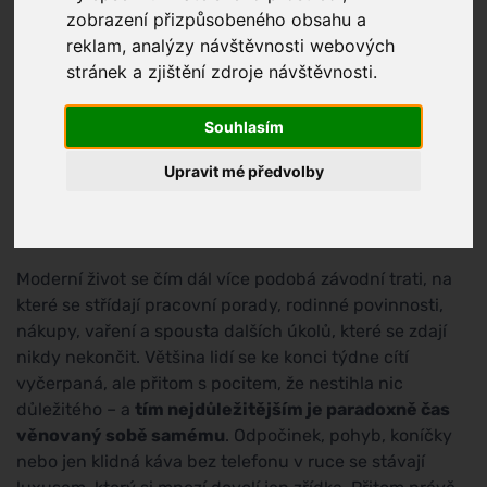
zobrazení přizpůsobeného obsahu a
reklam, analýzy návštěvnosti webových
stránek a zjištění zdroje návštěvnosti.
Souhlasím
Upravit mé předvolby
Moderní život se čím dál více podobá závodní trati, na
které se střídají pracovní porady, rodinné povinnosti,
nákupy, vaření a spousta dalších úkolů, které se zdají
nikdy nekončit. Většina lidí se ke konci týdne cítí
vyčerpaná, ale přitom s pocitem, že nestihla nic
důležitého – a
tím nejdůležitějším je paradoxně čas
věnovaný sobě samému
. Odpočinek, pohyb, koníčky
nebo jen klidná káva bez telefonu v ruce se stávají