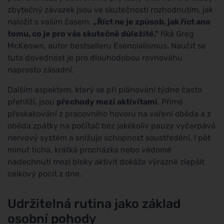
zbytečný závazek jsou ve skutečnosti rozhodnutím, jak
naložit s vaším časem.
„Říct ne je způsob, jak říct ano
tomu, co je pro vás skutečně důležité,"
říká Greg
McKeown, autor bestselleru Esencialismus. Naučit se
tuto dovednost je pro dlouhodobou rovnováhu
naprosto zásadní.
Dalším aspektem, který se při plánování týdne často
přehlíží, jsou
přechody mezi aktivitami
. Přímé
přeskakování z pracovního hovoru na vaření oběda a z
oběda zpátky na počítač bez jakékoliv pauzy vyčerpává
nervový systém a snižuje schopnost soustředění. I pět
minut ticha, krátká procházka nebo vědomé
nadechnutí mezi bloky aktivit dokáže výrazně zlepšit
celkový pocit z dne.
Udržitelná rutina jako základ
osobní pohody