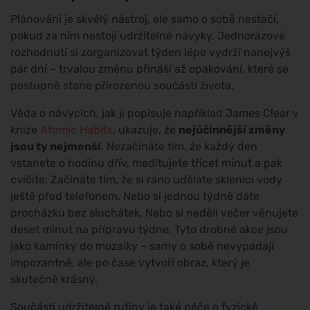
Plánování je skvělý nástroj, ale samo o sobě nestačí,
pokud za ním nestojí udržitelné návyky. Jednorázové
rozhodnutí si zorganizovat týden lépe vydrží nanejvýš
pár dní – trvalou změnu přináší až opakování, které se
postupně stane přirozenou součástí života.
Věda o návycích, jak ji popisuje například James Clear v
knize
Atomic Habits
, ukazuje, že
nejúčinnější změny
jsou ty nejmenší
. Nezačínáte tím, že každý den
vstanete o hodinu dřív, meditujete třicet minut a pak
cvičíte. Začínáte tím, že si ráno uděláte sklenici vody
ještě před telefonem. Nebo si jednou týdně dáte
procházku bez sluchátek. Nebo si neděli večer věnujete
deset minut na přípravu týdne. Tyto drobné akce jsou
jako kamínky do mozaiky – samy o sobě nevypadají
impozantně, ale po čase vytvoří obraz, který je
skutečně krásný.
Součástí udržitelné rutiny je také péče o fyzické