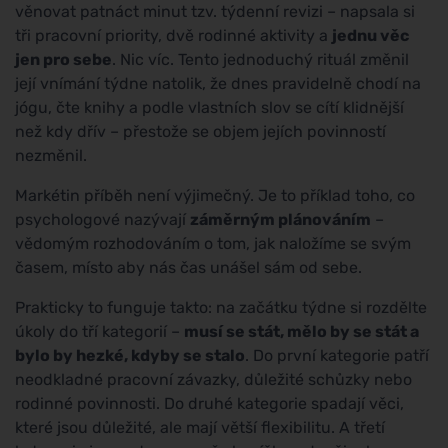
věnovat patnáct minut tzv. týdenní revizi – napsala si
tři pracovní priority, dvě rodinné aktivity a
jednu věc
jen pro sebe
. Nic víc. Tento jednoduchý rituál změnil
její vnímání týdne natolik, že dnes pravidelně chodí na
jógu, čte knihy a podle vlastních slov se cítí klidnější
než kdy dřív – přestože se objem jejích povinností
nezměnil.
Markétin příběh není výjimečný. Je to příklad toho, co
psychologové nazývají
záměrným plánováním
–
vědomým rozhodováním o tom, jak naložíme se svým
časem, místo aby nás čas unášel sám od sebe.
Prakticky to funguje takto: na začátku týdne si rozdělte
úkoly do tří kategorií –
musí se stát, mělo by se stát a
bylo by hezké, kdyby se stalo
. Do první kategorie patří
neodkladné pracovní závazky, důležité schůzky nebo
rodinné povinnosti. Do druhé kategorie spadají věci,
které jsou důležité, ale mají větší flexibilitu. A třetí