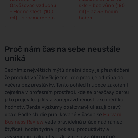
Osvěžovač vzduchu
skle - bez vůně (180
- Hodně štěstí (100
ml) - až 35 hodin
ml) - s rozmarýnem a
hoření
levandulí
Proč nám čas na sebe neustále
uniká
Jedním z největších mýtů dnešní doby je přesvědčení,
že produktivní člověk je ten, kdo pracuje od rána do
večera bez přestávky. Tento pohled hluboce zakořenil
zejména v profesním prostředí, kde se přesčasy berou
jako projev loajality a zaneprázdněnost jako měřítko
hodnoty. Jenže výzkumy opakovaně ukazují pravý
opak. Podle studie publikované v časopise
Harvard
Business Review
vede pravidelná práce nad rámec
čtyřiceti hodin týdně k poklesu produktivity a
zvýšenému riziku chyb. Jinými slovy,
čím méně