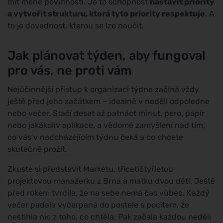
mít méně povinností. Je to schopnost
nastavit priority
a vytvořit strukturu, která tyto priority respektuje
. A
to je dovednost, kterou se lze naučit.
Jak plánovat týden, aby fungoval
pro vás, ne proti vám
Nejúčinnější přístup k organizaci týdne začíná vždy
ještě před jeho začátkem – ideálně v neděli odpoledne
nebo večer. Stačí deset až patnáct minut, pero, papír
nebo jakákoliv aplikace, a vědomé zamyšlení nad tím,
co vás v nadcházejícím týdnu čeká a co chcete
skutečně prožít.
Zkuste si představit Markétu, třicetičtyřletou
projektovou manažerku z Brna a matku dvou dětí. Ještě
před rokem tvrdila, že na sebe nemá čas vůbec. Každý
večer padala vyčerpaná do postele s pocitem, že
nestihla nic z toho, co chtěla. Pak začala každou neděli