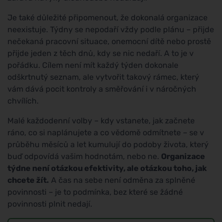
Je také důležité připomenout, že dokonalá organizace
neexistuje. Týdny se nepodaří vždy podle plánu – přijde
nečekaná pracovní situace, onemocní dítě nebo prostě
přijde jeden z těch dnů, kdy se nic nedaří. A to je v
pořádku. Cílem není mít každý týden dokonale
odškrtnutý seznam, ale vytvořit takový rámec, který
vám dává pocit kontroly a směřování i v náročných
chvílích.
Malé každodenní volby – kdy vstanete, jak začnete
ráno, co si naplánujete a co vědomě odmítnete – se v
průběhu měsíců a let kumulují do podoby života, který
buď odpovídá vašim hodnotám, nebo ne.
Organizace
týdne není otázkou efektivity, ale otázkou toho, jak
chcete žít.
A čas na sebe není odměna za splněné
povinnosti – je to podmínka, bez které se žádné
povinnosti plnit nedají.