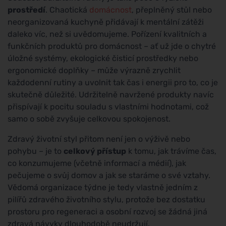
prostředí
. Chaotická
domácnost
, přeplněný stůl nebo
neorganizovaná kuchyně přidávají k mentální zátěži
daleko víc, než si uvědomujeme. Pořízení kvalitních a
funkčních produktů pro domácnost – ať už jde o chytré
úložné systémy, ekologické čisticí prostředky nebo
ergonomické doplňky – může výrazně zrychlit
každodenní rutiny a uvolnit tak čas i energii pro to, co je
skutečně důležité. Udržitelně navržené produkty navíc
přispívají k pocitu souladu s vlastními hodnotami, což
samo o sobě zvyšuje celkovou spokojenost.
Zdravý životní styl přitom není jen o výživě nebo
pohybu – je to
celkový přístup
k tomu, jak trávíme čas,
co konzumujeme (včetně informací a médií), jak
pečujeme o svůj domov a jak se staráme o své vztahy.
Vědomá organizace týdne je tedy vlastně jedním z
pilířů zdravého životního stylu, protože bez dostatku
prostoru pro regeneraci a osobní rozvoj se žádná jiná
zdravá návyky dlouhodobě neudržují.