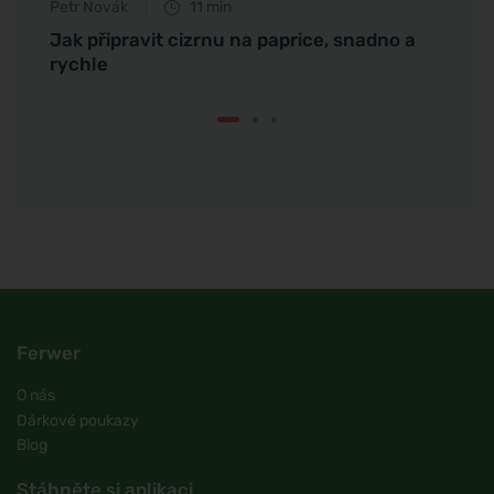
Petr Novák
11 min
Martin
řit
Jak připravit cizrnu na paprice, snadno a
Raw s
rychle
Ferwer
O nás
Dárkové poukazy
Blog
Stáhněte si aplikaci