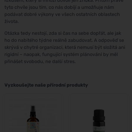
luxusem, který si mnozí dovolí jen zřídka. Přitom právě
tyto chvíle jsou tím, co nás dobíjí a umožňuje nám
podávat dobré výkony ve všech ostatních oblastech
života.
Otázka tedy nestojí, zda si čas na sebe dopřát, ale jak
ho do nabitého týdne reálně zabudovat. A odpověď se
skrývá v chytré organizaci, která nemusí být složitá ani
rigidní – naopak, fungující systém plánování by měl
přinášet svobodu, ne další stres.
Vyzkoušejte naše přírodní produkty