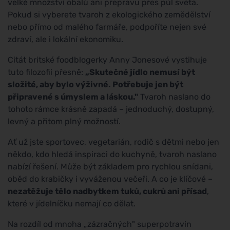
velké množství obalů ani přepravu přes půl světa.
Pokud si vyberete tvaroh z ekologického zemědělství
nebo přímo od malého farmáře, podpoříte nejen své
zdraví, ale i lokální ekonomiku.
Citát britské foodblogerky Anny Jonesové vystihuje
tuto filozofii přesně:
„Skutečné jídlo nemusí být
složité, aby bylo výživné. Potřebuje jen být
připravené s úmyslem a láskou."
Tvaroh naslano do
tohoto rámce krásně zapadá – jednoduchý, dostupný,
levný a přitom plný možností.
Ať už jste sportovec, vegetarián, rodič s dětmi nebo jen
někdo, kdo hledá inspiraci do kuchyně, tvaroh naslano
nabízí řešení. Může být základem pro rychlou snídani,
oběd do krabičky i vyváženou večeři. A co je klíčové –
nezatěžuje tělo nadbytkem tuků, cukrů ani přísad
,
které v jídelníčku nemají co dělat.
Na rozdíl od mnoha „zázračných" superpotravin