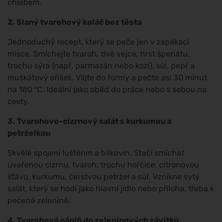
chlebem.
2. Slaný tvarohový koláč bez těsta
Jednoduchý recept, který se peče jen v zapékací
misce. Smíchejte tvaroh, dvě vejce, hrst špenátu,
trochu sýra (např. parmazán nebo kozí), sůl, pepř a
muškátový oříšek. Vlijte do formy a pečte asi 30 minut
na 180 °C. Ideální jako oběd do práce nebo s sebou na
cesty.
3. Tvarohovo-cizrnový salát s kurkumou a
petrželkou
Skvělé spojení luštěnin a bílkovin. Stačí smíchat
uvařenou cizrnu, tvaroh, trochu hořčice, citronovou
šťávu, kurkumu, čerstvou petržel a sůl. Vznikne sytý
salát, který se hodí jako hlavní jídlo nebo příloha, třeba k
pečené zelenině.
4. Tvarohová náplň do zeleninových závitků