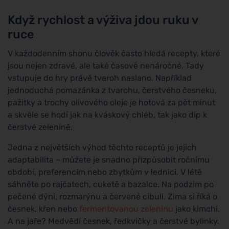
Když rychlost a výživa jdou ruku v
ruce
V každodenním shonu člověk často hledá recepty, které
jsou nejen zdravé, ale také časově nenáročné. Tady
vstupuje do hry právě tvaroh naslano. Například
jednoduchá pomazánka z tvarohu, čerstvého česneku,
pažitky a trochy olivového oleje je hotová za pět minut
a skvěle se hodí jak na kváskový chléb, tak jako dip k
čerstvé zelenině.
Jedna z největších výhod těchto receptů je jejich
adaptabilita – můžete je snadno přizpůsobit ročnímu
období, preferencím nebo zbytkům v lednici. V létě
sáhněte po rajčatech, cuketě a bazalce. Na podzim po
pečené dýni, rozmarýnu a červené cibuli. Zima si říká o
česnek, křen nebo
fermentovanou zeleninu
jako kimchi.
A na jaře? Medvědí česnek, ředkvičky a čerstvé bylinky.