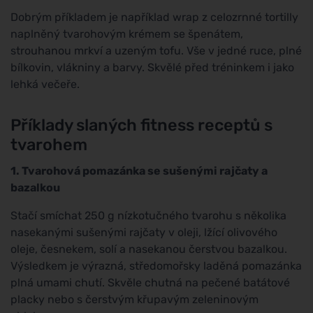
Dobrým příkladem je například wrap z celozrnné tortilly
naplněný tvarohovým krémem se špenátem,
strouhanou mrkví a uzeným tofu. Vše v jedné ruce, plné
bílkovin, vlákniny a barvy. Skvělé před tréninkem i jako
lehká večeře.
Příklady slaných fitness receptů s
tvarohem
1. Tvarohová pomazánka se sušenými rajčaty a
bazalkou
Stačí smíchat 250 g nízkotučného tvarohu s několika
nasekanými sušenými rajčaty v oleji, lžící olivového
oleje, česnekem, solí a nasekanou čerstvou bazalkou.
Výsledkem je výrazná, středomořsky laděná pomazánka
plná umami chutí. Skvěle chutná na pečené batátové
placky nebo s čerstvým křupavým zeleninovým