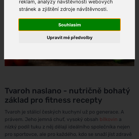
reklam, analýzy návštěvnosti webových
stránek a zjištění zdroje návštěvnosti.
Souhlasím
Upravit mé předvolby
Tvaroh naslano - nutričně bohatý
základ pro fitness recepty
Tvaroh je stálicí českých kuchyní už po generace. A
právem. Jeho jemná chuť, vysoký obsah
bílkovin
a
nízký podíl tuku z něj dělají ideálního společníka nejen
pro sportovce, ale pro každého, kdo se snaží jíst zdravě