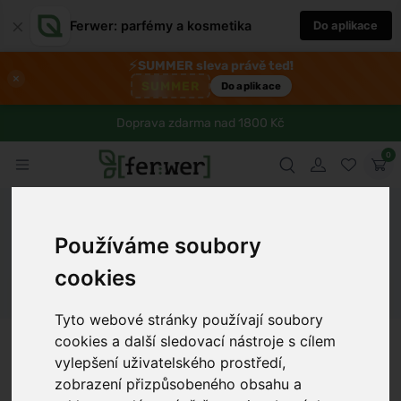
×
Ferwer: parfémy a kosmetika
Do aplikace
⚡
SUMMER sleva právě teď!
×
SUMMER
Do aplikace
Doprava zdarma nad 1800 Kč
0
Ferwer
Blog
Zdraví
Objevte recepty s tvarohem na slano
fitness pro zdravý životní styl
Používáme soubory
cookies
Dámské parfémy
Pánské parfémy
Unisex parfémy
Tyto webové stránky používají soubory
Tomáš Dvořák
8 min
30.4.2025
cookies a další sledovací nástroje s cílem
vylepšení uživatelského prostředí,
zobrazení přizpůsobeného obsahu a