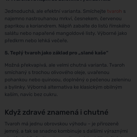
Jednoduchá, ale efektní varianta. Smíchejte
tvaroh
s
najemno nastrouhanou mrkví, česnekem, červenou
paprikou a koriandrem. Náplň zabalte do listů římského
salátu nebo napařené mangoldové listy. Výborné jako
předkrm nebo lehká večeře.
5. Teplý tvaroh jako základ pro „slané kaše"
Možná překvapivá, ale velmi chutná varianta. Tvaroh
smíchaný s trochou olivového oleje, uvařenou
pohankou nebo quinoou, doplněný o pečenou zeleninu
a bylinky. Výborná alternativa ke klasickým obilným
kaším, navíc bez cukru.
Když zdravé znamená i chutné
Tvaroh má jednu obrovskou výhodu – je přirozeně
jemný, a tak se snadno kombinuje s dalšími výraznými