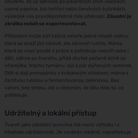
chutěmi. Ať už sáhnete po pikantních chilli vločkách,
uzené paprice, bio hořčici nebo čerstvých bylinkách,
výsledek vás pravděpodobně mile překvapí.
Zásadní je
zkrátka nebát se experimentovat.
Příkladem může být běžná večeře jedné mladé rodiny,
která se snaží jíst zdravě, ale zároveň rychle. Máma,
která se vrací pozdě z práce a potřebuje nasytit sebe i
děti, sáhne po tvarohu, přidá zbytek pečené dýně ze
včerejška, trochu tymiánu, sůl a pár dýňových semínek.
Děti si dají pomazánku s kváskovým chlebem, máma s
čerstvou rukolou a fermentovanou zeleninou. Bez
vaření, bez stresu, ale s vědomím, že tělu dala to, co
potřebuje.
Udržitelný a lokální přístup
Tvaroh jako základní surovina má navíc výhodu i z
hlediska udržitelnosti. Je vyráběn lokálně, nepotřebuje