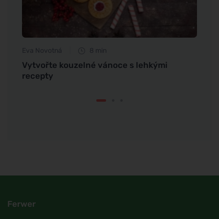
Eva Novotná
8 min
Martin
vové
Vytvořte kouzelné vánoce s lehkými
Zpozo
recepty
žlázy
Ferwer