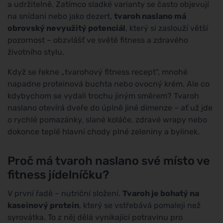
a udržitelně. Zatímco sladké varianty se často objevují
na snídani nebo jako dezert,
tvaroh naslano má
obrovský nevyužitý potenciál
, který si zaslouží větší
pozornost – obzvlášť ve světě fitness a zdravého
životního stylu.
Když se řekne „tvarohový fitness recept", mnohé
napadne proteinová buchta nebo ovocný krém. Ale co
kdybychom se vydali trochu jiným směrem? Tvaroh
naslano otevírá dveře do úplně jiné dimenze – ať už jde
o rychlé pomazánky, slané koláče, zdravé wrapy nebo
dokonce teplé hlavní chody plné zeleniny a bylinek.
Proč má tvaroh naslano své místo ve
fitness jídelníčku?
V první řadě – nutriční složení.
Tvaroh je bohatý na
kaseinový protein
, který se vstřebává pomaleji než
syrovátka. To z něj dělá vynikající potravinu pro