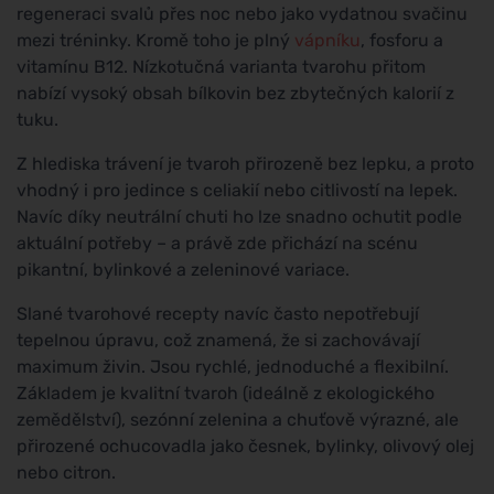
regeneraci svalů přes noc nebo jako vydatnou svačinu
mezi tréninky. Kromě toho je plný
vápníku
, fosforu a
vitamínu B12. Nízkotučná varianta tvarohu přitom
nabízí vysoký obsah bílkovin bez zbytečných kalorií z
tuku.
Z hlediska trávení je tvaroh přirozeně bez lepku, a proto
vhodný i pro jedince s celiakií nebo citlivostí na lepek.
Navíc díky neutrální chuti ho lze snadno ochutit podle
aktuální potřeby – a právě zde přichází na scénu
pikantní, bylinkové a zeleninové variace.
Slané tvarohové recepty navíc často nepotřebují
tepelnou úpravu, což znamená, že si zachovávají
maximum živin. Jsou rychlé, jednoduché a flexibilní.
Základem je kvalitní tvaroh (ideálně z ekologického
zemědělství), sezónní zelenina a chuťově výrazné, ale
přirozené ochucovadla jako česnek, bylinky, olivový olej
nebo citron.