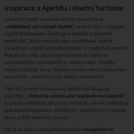
Inspirace z Apetitu i vlastní fantazie
Jedním z často vyhledávaných výrazů bývá
„nakládaný sýr recept Apetit"
, a není divu – magazín
Apetit dlouhodobě inspiruje k domácí kulinářské
kreativitě. Jejich recepty jsou osvědčené, dobře
vyvážené a často kombinují klasiku s moderním pojetím.
Pokud ale cítíte chuť experimentovat, není nic
jednoduššího než vytvořit si vlastní verzi. Přidejte
sušená rajčata, olivy, vlašské ořechy nebo třeba snítku
levandule – možnosti jsou takřka nekonečné.
Jak říká známý francouzský šéfkuchař Auguste
Escoffier:
„Vaření je umění, ale i každodenní radostí."
A právě nakládané sýry tuto myšlenku skvěle ztělesňují:
jednoduchá příprava, prostor pro kreativitu a výsledek,
který potěší všechny smysly.
Ať už se tedy inspirujete klasickým
receptem na