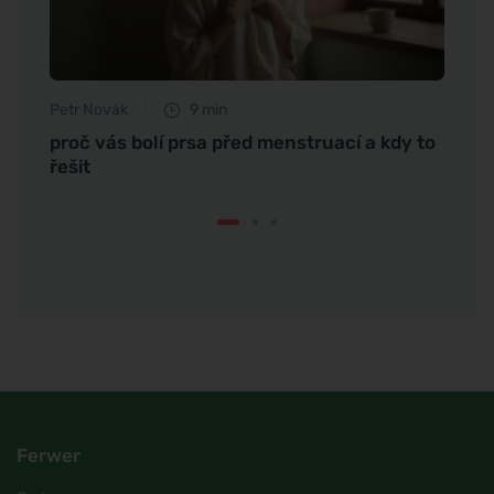
Petr Novák
9 min
Tomáš
é
proč vás bolí prsa před menstruací a kdy to
Objev
řešit
ingre
Ferwer