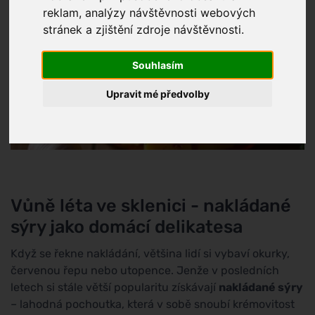
reklam, analýzy návštěvnosti webových
stránek a zjištění zdroje návštěvnosti.
Souhlasím
Upravit mé předvolby
Vůně léta ve sklenici - nakládané
sýry jako domácí delikatesa
Když se řekne nakládání, většina lidí si vybaví okurky,
červenou řepu nebo utopence. Jenže v posledních
letech si stále větší popularitu získávají
nakládané sýry
– lahodná pochoutka, která v sobě snoubí krémovitost