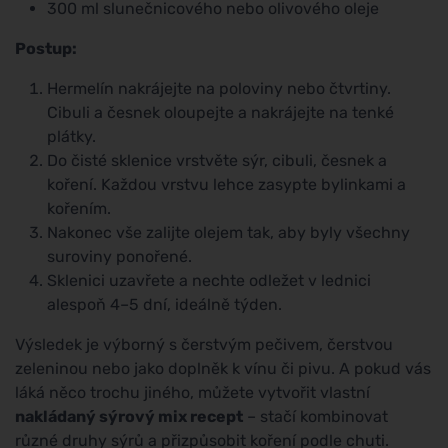
300 ml slunečnicového nebo olivového oleje
Postup:
Hermelín nakrájejte na poloviny nebo čtvrtiny.
Cibuli a česnek oloupejte a nakrájejte na tenké
plátky.
Do čisté sklenice vrstvěte sýr, cibuli, česnek a
koření. Každou vrstvu lehce zasypte bylinkami a
kořením.
Nakonec vše zalijte olejem tak, aby byly všechny
suroviny ponořené.
Sklenici uzavřete a nechte odležet v lednici
alespoň 4–5 dní, ideálně týden.
Výsledek je výborný s čerstvým pečivem, čerstvou
zeleninou nebo jako doplněk k vínu či pivu. A pokud vás
láká něco trochu jiného, můžete vytvořit vlastní
nakládaný sýrový mix recept
– stačí kombinovat
různé druhy sýrů a přizpůsobit koření podle chuti.