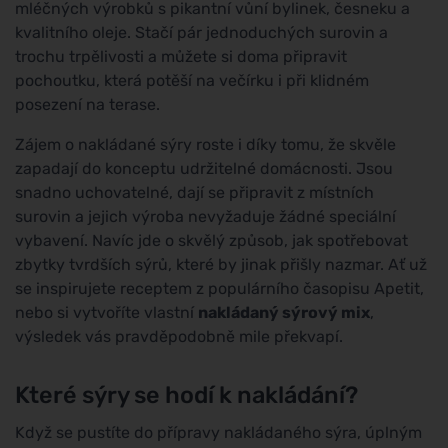
mléčných výrobků s pikantní vůní bylinek, česneku a
kvalitního oleje. Stačí pár jednoduchých surovin a
trochu trpělivosti a můžete si doma připravit
pochoutku, která potěší na večírku i při klidném
posezení na terase.
Zájem o nakládané sýry roste i díky tomu, že skvěle
zapadají do konceptu udržitelné domácnosti. Jsou
snadno uchovatelné, dají se připravit z místních
surovin a jejich výroba nevyžaduje žádné speciální
vybavení. Navíc jde o skvělý způsob, jak spotřebovat
zbytky tvrdších sýrů, které by jinak přišly nazmar. Ať už
se inspirujete receptem z populárního časopisu Apetit,
nebo si vytvoříte vlastní
nakládaný sýrový mix
,
výsledek vás pravděpodobně mile překvapí.
Které sýry se hodí k nakládání?
Když se pustíte do přípravy nakládaného sýra, úplným