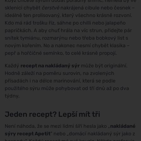
Když chcete sýrům dodat pořádný šmrnc, neměla by ve
sklenici chybět
čerstvě
nakrájená cibule nebo česnek –
ideálně ten prolisovaný, který všechno krásně rozvoní.
Kdo má rád trošku říz, sáhne po chilli nebo jalapeño
papričkách. A aby chuť hrála na víc strun, přidejte pár
snítek tymiánu, rozmarýnu nebo třeba bobkový list s
novým kořením. No a nakonec nesmí chybět klasika –
pepř a hořčičné semínko, to celé krásně propojí.
Každý
recept na nakládaný sýr
může být originální.
Hodně záleží na poměru surovin, na zvolených
přísadách i na délce marinování, která se podle
použitého sýru může pohybovat od tří dnů až po dva
týdny.
Jeden recept? Lepší mít tři
Není náhoda, že se mezi lidmi šíří hesla jako „
nakládané
sýry recept Apetit
" nebo „domácí nakládaný sýr jako z