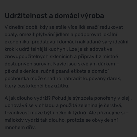
Udržitelnost a domácí výroba
V dnešní době, kdy se stále více lidí snaží redukovat
obaly, omezit plýtvání jídlem a podporovat lokální
ekonomiku, představují domácí nakládané sýry ideální
krok k udržitelnější kuchyni. Lze je skladovat ve
znovupoužitelných sklenicích a připravit z místně
dostupných surovin. Navíc jsou skvělým dárkem –
pěkná sklenice, ručně psaná etiketa a domácí
pochoutka může snadno nahradit kupovaný dárek,
který často končí bez užitku.
A jak dlouho vydrží? Pokud je sýr zcela ponořený v oleji,
uchovává se v chladu a použitá zelenina je čerstvá,
trvanlivost může být i několik týdnů. Ale přiznejme si –
málokdy vydrží tak dlouho, protože se obvykle sní
mnohem dřív.