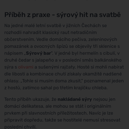
Příběh z praxe - sýrový hit na svatbě
Na jedné malé letní svatbě v jižních Čechách se
rozhodli nahradit klasický raut netradičním
občerstvením. Vedle domácího pečiva, zeleninových
pomazánek a ovocných špízů se objevily tři sklenice s
nápisem „
Sýrový bar
". V jedné byl hermelín s cibulí, v
druhé čedar s jalapeño a v poslední směs balkánského
sýra s
olivami
a sušenými rajčaty. Hosté si mohli nabírat
dle libosti a kombinace chutí získaly okamžitě nadšené
ohlasy. „Tohle si musím doma zkusit," poznamenal jeden
z hostů, zatímco sahal po třetím krajíčku chleba.
Tento příběh ukazuje, že
nakládané sýry
nejsou jen
domácí delikatesa, ale mohou se stát i originálním
prvkem při slavnostních příležitostech. Navíc je lze
připravit dopředu, takže se hostitelé nemusí stresovat
poslední chvílí.