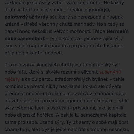
základem je správný výběr sýra samotného. Ne každý
druh se totiž do oleje hodí – ideální je
pevnější,
polotvrdý až tvrdý
sýr, který se nerozpadá a naopak
krásně vstřebá všechny chutě marinády. No a tady se
nabízí hned několik skvělých možností. Třeba
Hermelín
nebo camembert
– tyhle krémové, jemně zrající sýry
jsou v oleji naprostá paráda a po pár dnech dostanou
příjemně pikantní nádech.
Pro milovníky slanějších chutí jsou tu balkánský sýr
nebo feta, které si skvěle rozumí s olivami,
sušenými
rajčaty
a celou partou středomořských bylinek – tahle
kombinace prostě nikdy nezklame. Pokud ale dáváte
přednost něčemu tvrdšímu, co vydrží v marinádě déle,
můžete sáhnout po eidamu, goudě nebo čedaru – tyhle
sýry výborně ladí i s ostřejšími přísadami, jako je chilli
nebo dijonská hořčice. A pak je tu samozřejmě kapitola
sama pro sebe: uzené sýry. Ty už samy o sobě mají dost
charakteru, ale když je ještě naložíte s trochou česneku,