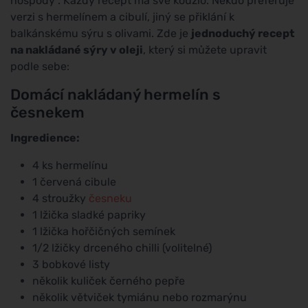
hospody". Každý recept má své kouzlo. Někdo preferuje
verzi s hermelínem a cibulí, jiný se přiklání k
balkánskému sýru s olivami. Zde je
jednoduchý recept
na nakládané sýry v oleji
, který si můžete upravit
podle sebe:
Domácí nakládaný hermelín s
česnekem
Ingredience:
4 ks hermelínu
1 červená cibule
4 stroužky
česneku
1 lžička sladké papriky
1 lžička hořčičných semínek
1/2 lžičky drceného chilli (volitelné)
3 bobkové listy
několik kuliček černého pepře
několik větviček tymiánu nebo rozmarýnu