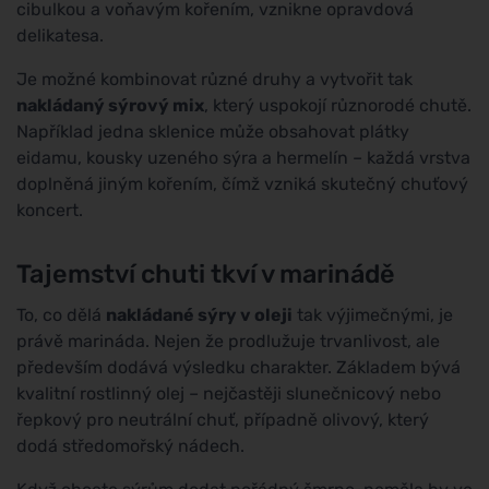
cibulkou a voňavým kořením, vznikne opravdová
delikatesa.
Je možné kombinovat různé druhy a vytvořit tak
nakládaný sýrový mix
, který uspokojí různorodé chutě.
Například jedna sklenice může obsahovat plátky
eidamu, kousky uzeného sýra a hermelín – každá vrstva
doplněná jiným kořením, čímž vzniká skutečný chuťový
koncert.
Tajemství chuti tkví v marinádě
To, co dělá
nakládané sýry v oleji
tak výjimečnými, je
právě marináda. Nejen že prodlužuje trvanlivost, ale
především dodává výsledku charakter. Základem bývá
kvalitní rostlinný olej – nejčastěji slunečnicový nebo
řepkový pro neutrální chuť, případně olivový, který
dodá středomořský nádech.