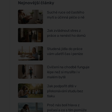
Nejnovější články
Suché ruce od častého
mytí a účinná péče o ně
Jak zvládnout stres z
práce a nenést ho domů
Studená jídla do práce
vám ušetří čas i peníze
Cvičení na chodbě funguje
lépe než si myslíte i v
malém bytě
Jak podpořit dítě v
překonávání studu bez
tlaku
Proč nás bolí hlava z
počasí a co s tím pomůže