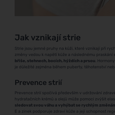
Jak vznikají strie
Strie jsou jemné pruhy na kůži, které vznikají při r
změny vedou k napětí kůže a následnému praskání el
břiše, stehnech, bocích, hýždích a prsou
. Hormony 
je důležité zejména během puberty, těhotenství nebo
Prevence strií
Prevence strií spočívá především v udržování zdrav
hydratačních krémů a olejů může pomoci zvýšit elastici
sledovat svou váhu a vyhýbat se rychlým změná
E a zinek podporuje zdraví kůže a její schopnost r