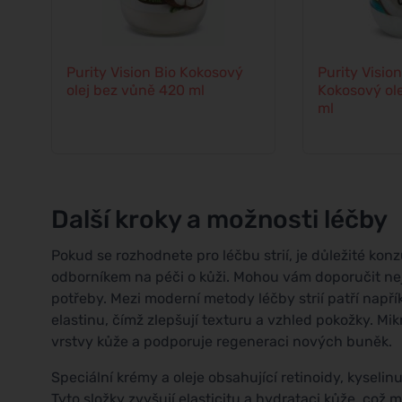
Purity Vision Bio Kokosový
Purity Vision
olej bez vůně 420 ml
Kokosový ol
ml
Další kroky a možnosti léčby
Pokud se rozhodnete pro léčbu strií, je důležité ko
odborníkem na péči o kůži. Mohou vám doporučit nej
potřeby. Mezi moderní metody léčby strií patří napří
elastinu, čímž zlepšují texturu a vzhled pokožky. Mi
vrstvy kůže a podporuje regeneraci nových buněk.
Speciální krémy a oleje obsahující retinoidy, kysel
Tyto složky zvyšují elasticitu a hydrataci kůže, což 