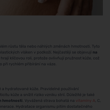
ychlém růstu těla nebo náhlých změnách hmotnosti. Tyto
astických vláken v podkoží. Nejčastěji se objevují
na
hrají klíčovou roli, protože ovlivňují pružnost kůže, což
 při rychlém přibírání na váze.
é a hydratované kůže. Pravidelné používání
tu kůže a snížit riziko vzniku strií. Důležité je také
m hmotnosti
. Vyvážená strava bohatá na
vitamíny A
, C,
egenerace. Hydratace organismu pitím dostatečného