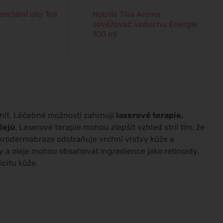
nciální olej Tea
Nobilis Tilia Aroma
osvěžovač vzduchu Energie
100 ml
mírnit. Léčebné možnosti zahrnují
laserové terapie,
lejů
. Laserové terapie mohou zlepšit vzhled strií tím, že
ikrodermabraze odstraňuje vrchní vrstvy kůže a
y a oleje mohou obsahovat ingredience jako retinoidy,
icitu kůže.