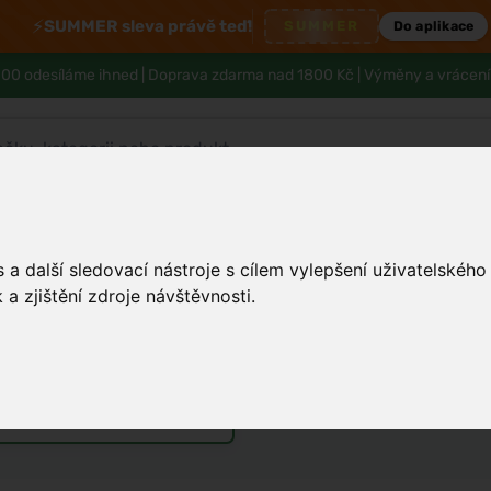
⚡
SUMMER sleva právě teď!
SUMMER
Do aplikace
00 odesíláme ihned |
Doprava zdarma nad 1800 Kč
| Výměny a vrácení
Tělo a hygiena
Děti
Muži
Zdraví
a další sledovací nástroje s cílem vylepšení uživatelskéh
a zjištění zdroje návštěvnosti.
 zlepšit pokožku
émy
Vůně do bytu a auta