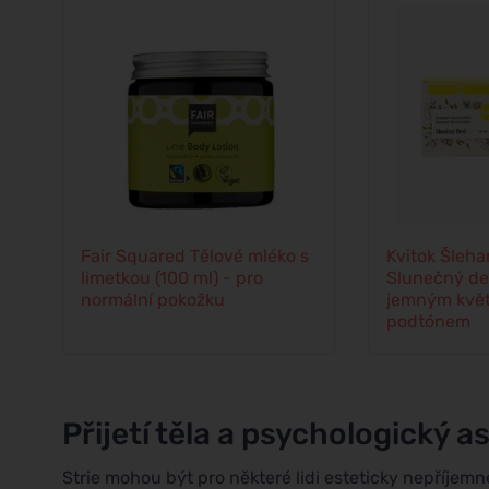
Fair Squared Tělové mléko s
Kvitok Šleha
limetkou (100 ml) - pro
Slunečný den
normální pokožku
jemným kvě
podtónem
Přijetí těla a psychologický a
Strie mohou být pro některé lidi esteticky nepříjemné