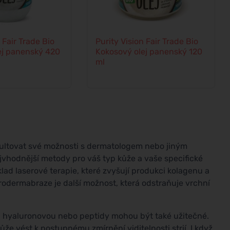
 Fair Trade Bio
Purity Vision Fair Trade Bio
ej panenský 420
Kokosový olej panenský 120
ml
nzultovat své možnosti s dermatologem nebo jiným
vhodnější metody pro váš typ kůže a vaše specifické
klad laserové terapie, které zvyšují produkci kolagenu a
krodermabraze je další možnost, která odstraňuje vrchní
inu hyaluronovou nebo peptidy mohou být také užitečné.
může vést k postupnému zmírnění viditelnosti strií. I když