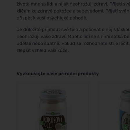
života mnoha lidí a nijak neohrožují zdraví. Přijetí sv
klíčem ke zdravé pokožce a sebevědomí. Přijetí svého
přispět k vaší psychické pohodě.
Je důležité přijmout své tělo a pečovat o něj s lásk
neohrožují vaše zdraví. Mnoho lidí se s nimi setká b
udělali něco špatně. Pokud se rozhodnete strie léči
zlepšit vzhled vaší kůže.
Vyzkoušejte naše přírodní produkty