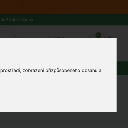
 do 90 dnů zdarma
0
Přihlásit se
Košík
Můj účet
Ferwer Club
Prodejna v Praze
Kontakty
Domácnost
Dárky
Obuv / oblečení
o prostředí, zobrazení přizpůsobeného obsahu a