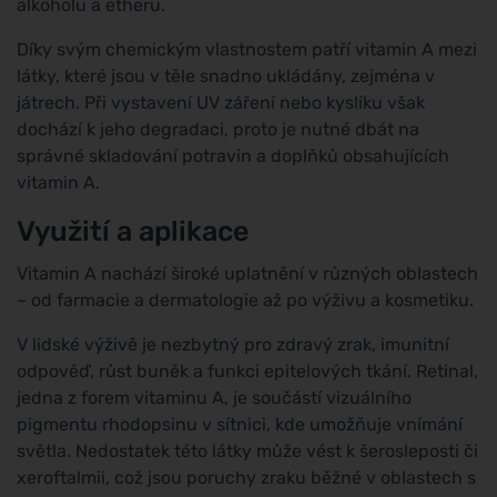
alkoholu a etheru.
Díky svým chemickým vlastnostem patří vitamin A mezi
látky, které jsou v těle snadno ukládány, zejména v
játrech. Při vystavení UV záření nebo kyslíku však
dochází k jeho degradaci, proto je nutné dbát na
správné skladování potravin a doplňků obsahujících
vitamin A.
Využití a aplikace
Vitamin A nachází široké uplatnění v různých oblastech
– od farmacie a dermatologie až po výživu a kosmetiku.
V lidské výživě je nezbytný pro zdravý zrak, imunitní
odpověď, růst buněk a funkci epitelových tkání. Retinal,
jedna z forem vitaminu A, je součástí vizuálního
pigmentu rhodopsinu v sítnici, kde umožňuje vnímání
světla. Nedostatek této látky může vést k šerosleposti či
xeroftalmii, což jsou poruchy zraku běžné v oblastech s