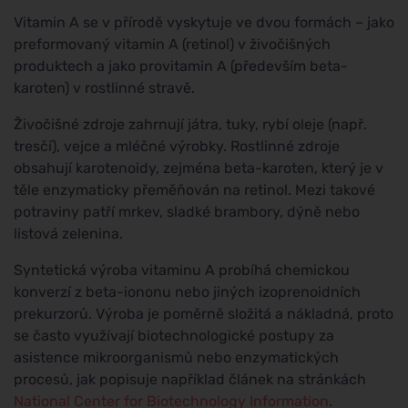
Vitamin A se v přírodě vyskytuje ve dvou formách – jako
preformovaný vitamin A (retinol) v živočišných
produktech a jako provitamin A (především beta-
karoten) v rostlinné stravě.
Živočišné zdroje zahrnují játra, tuky, rybí oleje (např.
tresčí), vejce a mléčné výrobky. Rostlinné zdroje
obsahují karotenoidy, zejména beta-karoten, který je v
těle enzymaticky přeměňován na retinol. Mezi takové
potraviny patří mrkev, sladké brambory, dýně nebo
listová zelenina.
Syntetická výroba vitaminu A probíhá chemickou
konverzí z beta-iononu nebo jiných izoprenoidních
prekurzorů. Výroba je poměrně složitá a nákladná, proto
se často využívají biotechnologické postupy za
asistence mikroorganismů nebo enzymatických
procesů, jak popisuje například článek na stránkách
National Center for Biotechnology Information
.