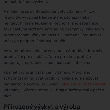
nedostatečnou výživou.
V medicíně se syntetické deriváty vitaminu A, tzv.
retinoidy, využívají k léčbě akné, psoriázy nebo
některých forem leukémie. Retinol a jeho estery jsou
také častými složkami anti-aging kosmetiky, díky svým
regeneračním účinkům na kůži – pomáhají redukovat
vrásky a podporují obnovu buněk.
Ve veterinární medicíně se vitamin A přidává do krmiv,
především pro mladá zvířata a pro skot, protože
podporuje reprodukci a odolnost vůči infekcím.
Kosmetický průmysl si cení vitaminu A pro jeho
schopnost stimulovat produkci kolagenu a snižovat
pigmentové skvrny. Jak uvádí i
blog společnosti Ferwer
,
vitaminy – včetně retinolu – hrají důležitou roli v péči o
pleť.
Přirozený výskyt a výroba