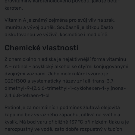
provitaminy karotenoidového původu, jako je beta-
karoten.
Vitamin A je známý zejména pro svůj vliv na zrak,
imunitu a vývoj buněk. Současně je látkou často
diskutovanou ve výživě, kosmetice i medicíně.
Chemické vlastnosti
Z chemického hlediska je nejaktivnější forma vitaminu
A – retinol – acyklický alkohol se čtyřmi konjugovanými
dvojnými vazbami. Jeho molekulární vzorec je
C20H30O a systematický název zní all-trans-3,7-
dimethyl-9-(2,6,6-trimethyl-1-cyklohexen-1-yl)nona-
2,4,6,8-tetraen-1-ol.
Retinol je za normálních podmínek žlutavá olejovitá
kapalina bez výrazného zápachu, citlivá na světlo a
kyslík. Má bod varu přibližně 137 °C při nízkém tlaku a je
nerozpustný ve vodě, zato dobře rozpustný v tucích,