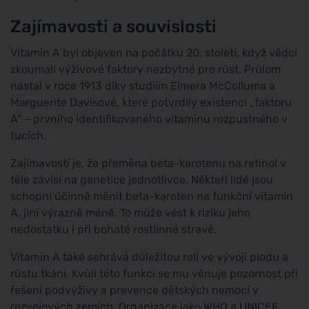
Zajímavosti a souvislosti
Vitamin A byl objeven na počátku 20. století, když vědci
zkoumali výživové faktory nezbytné pro růst. Průlom
nastal v roce 1913 díky studiím Elmera McColluma a
Marguerite Davisové, které potvrdily existenci „faktoru
A" – prvního identifikovaného vitaminu rozpustného v
tucích.
Zajímavostí je, že přeměna beta-karotenu na retinol v
těle závisí na genetice jednotlivce. Někteří lidé jsou
schopni účinně měnit beta-karoten na funkční vitamin
A, jiní výrazně méně. To může vést k riziku jeho
nedostatku i při bohaté rostlinné stravě.
Vitamin A také sehrává důležitou roli ve vývoji plodu a
růstu tkání. Kvůli této funkci se mu věnuje pozornost při
řešení podvýživy a prevence dětských nemocí v
rozvojových zemích. Organizace jako WHO a UNICEF