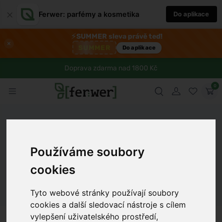
×
Ferwer: parfémy a kosmetika
Do aplikace
⚡
SUMMER sleva právě teď!
×
SUMMER
Do aplikace
Doprava zdarma nad 1800 Kč
0
Ferwer
Lexikon
Látka
Vitamin A
Používáme soubory
cookies
Dámské parfémy
Pánské parfémy
Unisex parfémy
Tyto webové stránky používají soubory
cookies a další sledovací nástroje s cílem
vylepšení uživatelského prostředí,