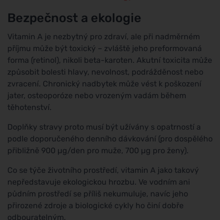
Bezpečnost a ekologie
Vitamin A je nezbytný pro zdraví, ale při nadměrném
příjmu může být toxický – zvláště jeho preformovaná
forma (retinol), nikoli beta-karoten. Akutní toxicita může
způsobit bolesti hlavy, nevolnost, podrážděnost nebo
zvracení. Chronický nadbytek může vést k poškození
jater, osteoporóze nebo vrozeným vadám během
těhotenství.
Doplňky stravy proto musí být užívány s opatrností a
podle doporučeného denního dávkování (pro dospělého
přibližně 900 µg/den pro muže, 700 µg pro ženy).
Co se týče životního prostředí, vitamin A jako takový
nepředstavuje ekologickou hrozbu. Ve vodním ani
půdním prostředí se příliš nekumuluje, navíc jeho
přirozené zdroje a biologické cykly ho činí dobře
odbouratelným.