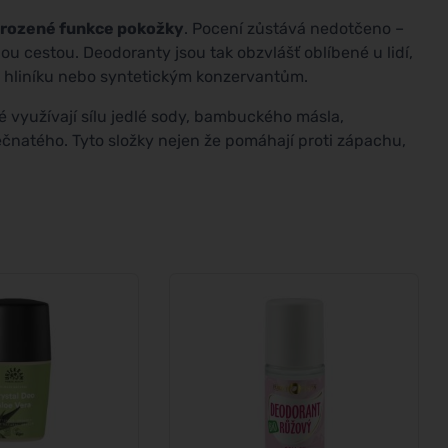
irozené funkce pokožky
. Pocení zůstává nedotčeno –
nou cestou. Deodoranty jsou tak obzvlášť oblíbené u lidí,
ut hliníku nebo syntetickým konzervantům.
ré využívají sílu jedlé sody, bambuckého másla,
čnatého. Tyto složky nejen že pomáhají proti zápachu,