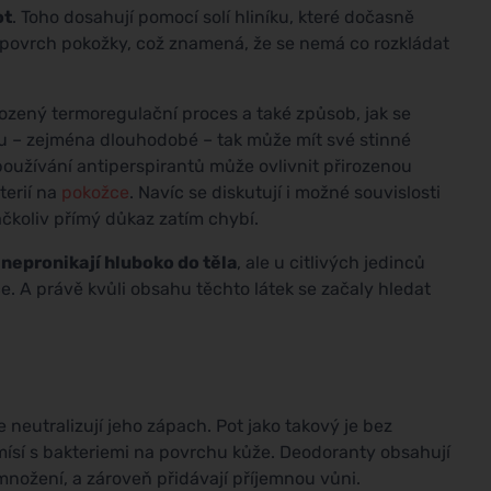
ot
. Toho dosahují pomocí solí hliníku, které dočasně
a povrch pokožky, což znamená, že se nemá co rozkládat
irozený termoregulační proces a také způsob, jak se
tu – zejména dlouhodobé – tak může mít své stinné
používání antiperspirantů může ovlivnit přirozenou
terií na
pokožce
. Navíc se diskutují i možné souvislosti
ačkoliv přímý důkaz zatím chybí.
h
nepronikají hluboko do těla
, ale u citlivých jedinců
 A právě kvůli obsahu těchto látek se začaly hledat
le neutralizují jeho zápach. Pot jako takový je bez
ísí s bakteriemi na povrchu kůže. Deodoranty obsahují
 množení, a zároveň přidávají příjemnou vůni.