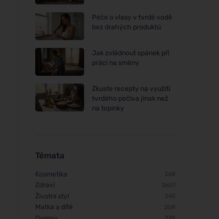
Péče o vlasy v tvrdé vodě
bez drahých produktů
Jak zvládnout spánek při
práci na směny
Zkuste recepty na využití
tvrdého pečiva jinak než
na topinky
Témata
Kosmetika
268
Zdraví
2607
Životní styl
240
Matka a dítě
208
Domov
338