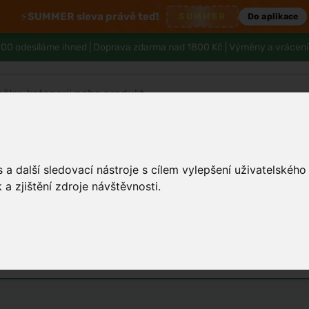
⚡
SUMMER sleva právě teď!
SUMMER
Do aplikace
00 odesíláme ihned |
Doprava zdarma nad 1800 Kč
| Výměny a vrácení
Tělo a hygiena
Děti
Muži
Zdraví
a další sledovací nástroje s cílem vylepšení uživatelskéh
a zjištění zdroje návštěvnosti.
 vs antiperspirantu pro vaši poko
émy
Unisex parfémy
Vůně do bytu a auta