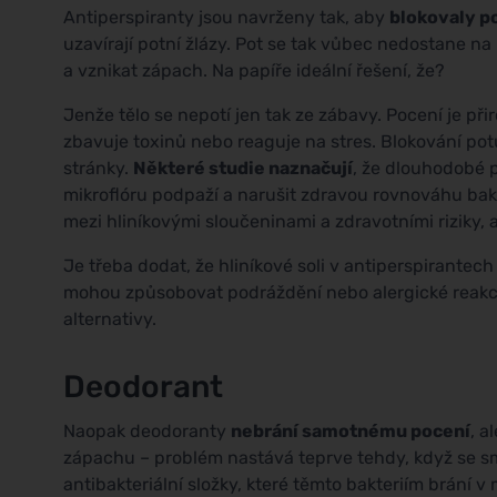
Antiperspiranty jsou navrženy tak, aby
blokovaly p
uzavírají potní žlázy. Pot se tak vůbec nedostane n
a vznikat zápach. Na papíře ideální řešení, že?
Jenže tělo se nepotí jen tak ze zábavy. Pocení je př
zbavuje toxinů nebo reaguje na stres. Blokování po
stránky.
Některé studie naznačují
, že dlouhodobé 
mikroflóru podpaží a narušit zdravou rovnováhu bak
mezi hliníkovými sloučeninami a zdravotními riziky, 
Je třeba dodat, že hliníkové soli v antiperspirantec
mohou způsobovat podráždění nebo alergické reakce.
alternativy.
Deodorant
Naopak deodoranty
nebrání samotnému pocení
, a
zápachu – problém nastává teprve tehdy, když se sm
antibakteriální složky, které těmto bakteriím brání v