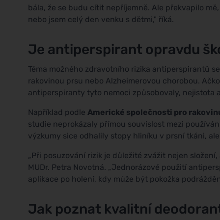
bála, že se budu cítit nepříjemně. Ale překvapilo mě
nebo jsem celý den venku s dětmi," říká.
Je antiperspirant opravdu šk
Téma možného zdravotního rizika antiperspirantů se 
rakovinou prsu nebo Alzheimerovou chorobou. Ačko
antiperspiranty tyto nemoci způsobovaly, nejistota a
Například podle
Americké společnosti pro rakovin
studie neprokázaly přímou souvislost mezi používán
výzkumy sice odhalily stopy hliníku v prsní tkáni, a
„Při posuzování rizik je důležité zvážit nejen složení
MUDr. Petra Novotná. „Jednorázové použití antipers
aplikace po holení, kdy může být pokožka podrážděná
Jak poznat kvalitní deodoran