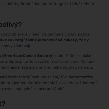
, jak dobře přírodní deodorant funguje, i když běhám
odlivý?
často objevuje v médiích, zejména v souvislosti s
liv
neexistují žádné jednoznačné důkazy
, že by
 obavy zůstávají.
u (American Cancer Society)
zatím žádné klinické
ím antiperspirantů a vznikem rakoviny prsu. Některé
le není jasné, zda jde o příčinu nebo pouhou náhodu.
, ale i četnost a způsob používání," říká dermatoložka
pirantu jednou týdně není totéž jako jeho každodenní
 a více náchylná k absorpci látek."
t?