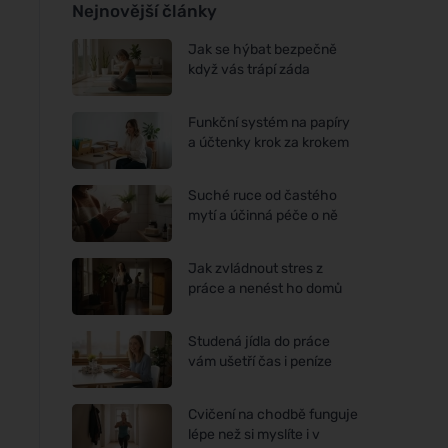
Nejnovější články
Jak se hýbat bezpečně
když vás trápí záda
Funkční systém na papíry
a účtenky krok za krokem
Suché ruce od častého
mytí a účinná péče o ně
Jak zvládnout stres z
práce a nenést ho domů
Studená jídla do práce
vám ušetří čas i peníze
Cvičení na chodbě funguje
lépe než si myslíte i v