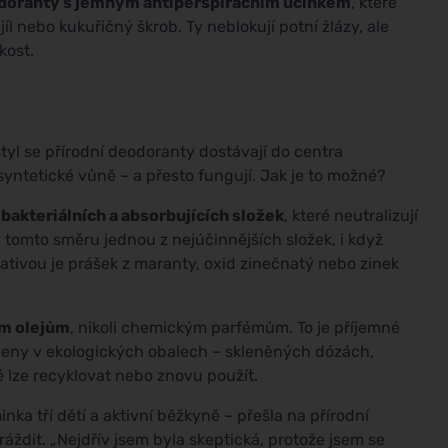
odoranty s jemným antiperspiračním účinkem
, které
íl nebo kukuřičný škrob. Ty neblokují potní žlázy, ale
kost.
tyl se přírodní deodoranty dostávají do centra
 syntetické vůně – a přesto fungují. Jak je to možné?
ibakteriálních a absorbujících složek
, které neutralizují
v tomto směru jednou z nejúčinnějších složek, i když
rnativou je prášek z maranty, oxid zinečnatý nebo zinek
ím olejům
, nikoli chemickým parfémům. To je příjemné
baleny v ekologických obalech – skleněných dózách,
lze recyklovat nebo znovu použít.
ka tří dětí a aktivní běžkyně – přešla na přírodní
ráždit. „Nejdřív jsem byla skeptická, protože jsem se