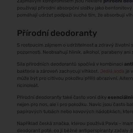
Zajímavým kompromisem jsou některé
přírodní de
používají přírodní absorpční složky jako bentonitový j
pomáhají udržet podpaží suché tím, že absorbují vlh
Přírodní deodoranty
S rostoucím zájmem o udržitelnost a zdravý životní s
pozornosti. Neobsahují hliník, alkohol, parabeny ani
Síla přírodních deodorantů spočívá v kombinaci
ant
bakterie a zároveň zachycují vlhkost.
Jedlá soda
je 
může být pro citlivou pokožku příliš abrazivní. Alte
ricinoleát.
Přírodní deodoranty také často voní díky
esenciáln
nejen pro nos, ale i pro pokožku. Navíc jsou často 
papírových tubách nebo kovových nádobkách, které 
Například česká značka, kterou používá Pavla – mamin
deodorant poté, co ji běžné antiperspiranty začaly d