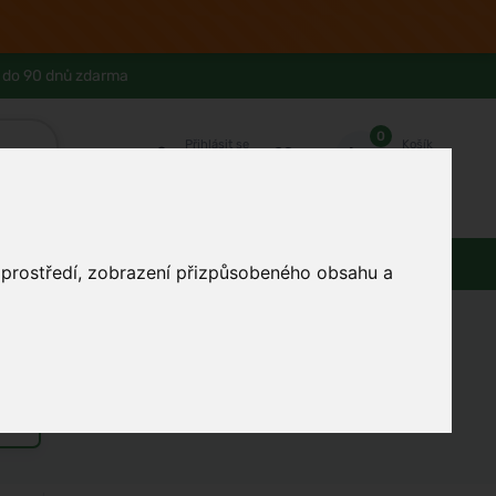
 do 90 dnů zdarma
0
Přihlásit se
Košík
Můj účet
Ferwer Club
Prodejna v Praze
Kontakty
Domácnost
Dárky
Obuv / oblečení
o prostředí, zobrazení přizpůsobeného obsahu a
žku