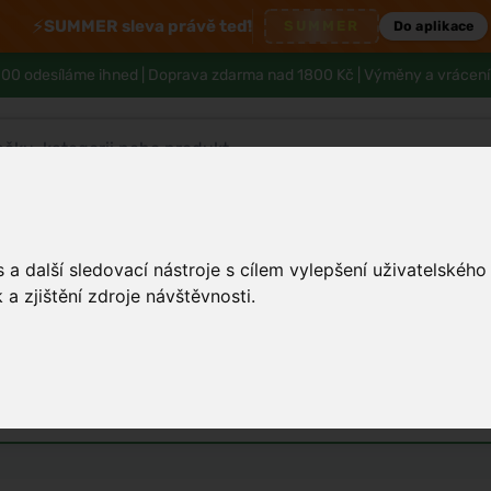
⚡
SUMMER sleva právě teď!
SUMMER
Do aplikace
00 odesíláme ihned |
Doprava zdarma nad 1800 Kč
| Výměny a vrácení
Tělo a hygiena
Děti
Muži
Zdraví
a další sledovací nástroje s cílem vylepšení uživatelskéh
a zjištění zdroje návštěvnosti.
lidněním pokožky, hydratací i hoj
é parfémy
Unisex parfémy
Vůně do bytu a auta