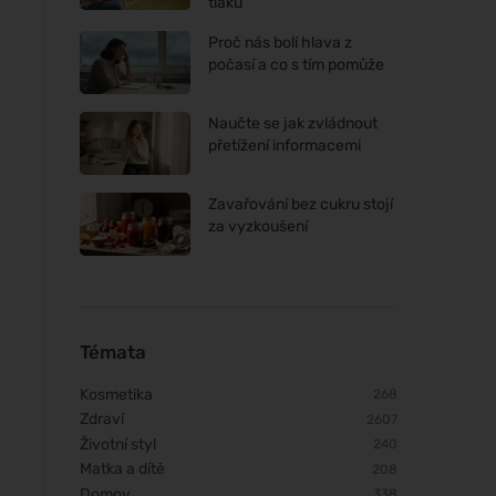
tlaku
Proč nás bolí hlava z
počasí a co s tím pomůže
Naučte se jak zvládnout
přetížení informacemi
Zavařování bez cukru stojí
za vyzkoušení
Témata
Kosmetika
268
Zdraví
2607
Životní styl
240
Matka a dítě
208
Domov
338