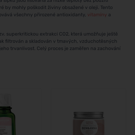
ípků jsou lisována za nízké teploty bez použití
 by mohly poškodit živiny obsažené v oleji. Tento
hovává všechny přirozené antioxidanty,
vitamíny
a
. superkritickou extrakci CO2, která umožňuje ještě
 pak filtrován a skladován v tmavých, vzduchotěsných
 jeho trvanlivost. Celý proces je zaměřen na zachování