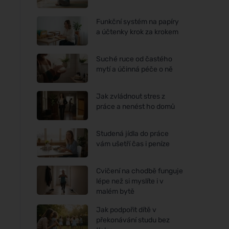
Funkční systém na papíry
a účtenky krok za krokem
Suché ruce od častého
mytí a účinná péče o ně
Jak zvládnout stres z
práce a nenést ho domů
Studená jídla do práce
vám ušetří čas i peníze
Cvičení na chodbě funguje
lépe než si myslíte i v
malém bytě
Jak podpořit dítě v
překonávání studu bez