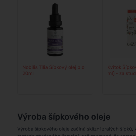
Nobilis Tilia Šípkový olej bio
Kvitok Šípko
20ml
ml) - za stu
Výroba šípkového oleje
Výroba šípkového oleje začíná sklizní zralých šípků, k