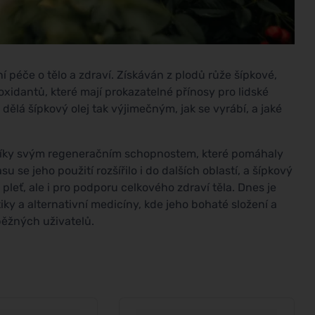
í péče o tělo a zdraví. Získáván z plodů růže šípkové,
xidantů, které mají prokazatelné přínosy pro lidské
dělá šípkový olej tak výjimečným, jak se vyrábí, a jaké
ě díky svým regeneračním schopnostem, které pomáhaly
se jeho použití rozšířilo i do dalších oblastí, a šípkový
pleť, ale i pro podporu celkového zdraví těla. Dnes je
ky a alternativní medicíny, kde jeho bohaté složení a
běžných uživatelů.