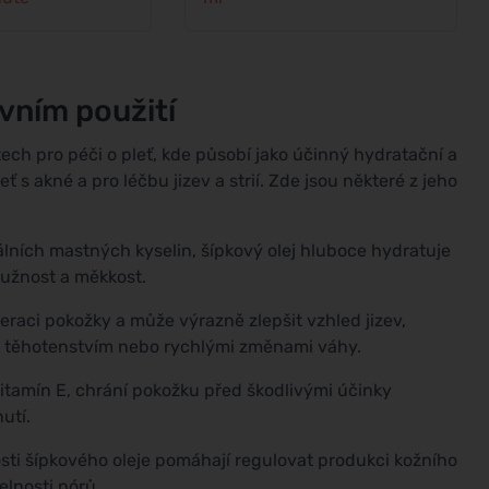
evním použití
ech pro péči o pleť, kde působí jako účinný hydratační a
ť s akné a pro léčbu jizev a strií. Zde jsou některé z jeho
lních mastných kyselin, šípkový olej hluboce hydratuje
ružnost a měkkost.
eraci pokožky a může výrazně zlepšit vzhled jizev,
ch těhotenstvím nebo rychlými změnami váhy.
 vitamín E, chrání pokožku před škodlivými účinky
utí.
nosti šípkového oleje pomáhají regulovat produkci kožního
lnosti pórů.