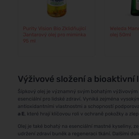
Purity Vision Bio Zklidňující
Weleda Mand
Jantarový olej pro miminka
olej 50ml
95 ml
Výživové složení a bioaktivní 
Šípkový olej je významný svým bohatým výživovým pr
esenciální pro lidské zdraví. Vyniká zejména vyso
antioxidantními vlastnostmi a schopností podporov
a E
, které hrají klíčovou roli v ochraně pokožky a zlep
Olej je také bohatý na esenciální mastné kyseliny, 
udržení zdraví buněk a regeneraci tkání. Dalšími důl