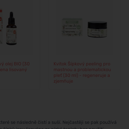
vý olej BIO (30
Kvitok Šípkový peeling pro
dena lisovaný
mastnou a problematickou
pleť (30 ml) - regeneruje a
zjemňuje
teré se následně čistí a suší. Nejčastěji se pak používá