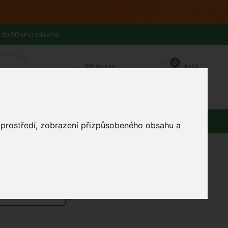
 do 90 dnů zdarma
0
Přihlásit se
Košík
Můj účet
Ferwer Club
Prodejna v Praze
Kontakty
Domácnost
Dárky
Obuv / oblečení
o prostředí, zobrazení přizpůsobeného obsahu a
ením jizev