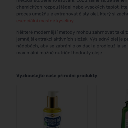
metoda studeného lisování, což znamená, že semena š
chemických rozpouštědel nebo vysokých teplot, které
proces umožňuje extrahovat čistý olej, který si zac
esenciální mastné kyseliny
.
Některé modernější metody mohou zahrnovat také tzv
jemnější extrakci aktivních složek. Výsledný olej je
nádobách, aby se zabránilo oxidaci a prodloužila se
maximální možné nutriční hodnoty oleje.
Vyzkoušejte naše přírodní produkty