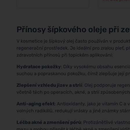
Přínosy šípkového oleje při z
V kosmetice je šípkový olej často používán v produkt
regenerační prostředek. Je ideální pro zralou pleť, ple
zdravotních přínosů při topickém aplikování:
Hydratace pokožky
: Díky vysokému obsahu esenciá
suchou a popraskanou pokožku, čímž zlepšuje její p
Zlepšení vzhledu jizev a strií
: Olej podporuje regen
včetně těch po operacích, akné, a strií způsobený
Anti-aging efekt
: Antioxidanty, jako je vitamín C a
volných radikálů, redukují vrásky a jiné známky stárn
Léčba akné a zmenšení pórů
: Protizánětlivé vlast
mazu a mohou přispět k léčbě akné a zmenšení vidite