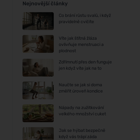
Nejnovější články
Co brání růstu svalů, i když
pravidelně cvičíte
Víte jak štítná žláza
ovlivňuje menstruaci a
plodnost
Zdřímnutí přes den funguje
jen když víte jak na to
Naučte se jak si doma
změřit úroveň kondice
Nápady na zužitkování
velkého množství cuket
Jak se hýbat bezpečně
když vás trápí záda