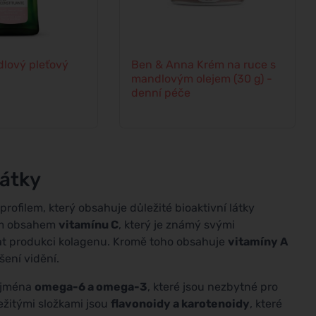
lový pleťový
Ben & Anna Krém na ruce s
mandlovým olejem (30 g) -
denní péče
látky
ofilem, který obsahuje důležité bioaktivní látky
kým obsahem
vitamínu C
, který je známý svými
at produkci kolagenu. Kromě toho obsahuje
vitamíny A
šení vidění.
zejména
omega-6 a omega-3
, které jsou nezbytné pro
ežitými složkami jsou
flavonoidy a karotenoidy
, které