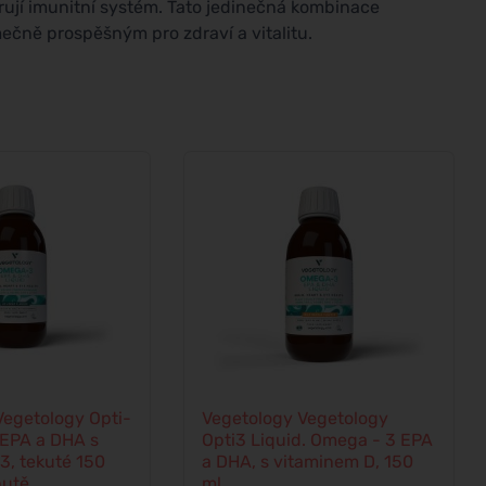
rují imunitní systém. Tato jedinečná kombinace
imečně prospěšným pro zdraví a vitalitu.
Vegetology Opti-
Vegetology Vegetology
EPA a DHA s
Opti3 Liquid. Omega - 3 EPA
3, tekuté 150
a DHA, s vitaminem D, 150
hutě
ml