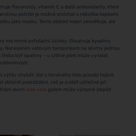
ahuje flavonoidy, vitamín C a další antioxidanty, které
rstvou petržel je možné smíchat s několika kapkami
ožku jako masku. Tento obklad nejen zesvětluje, ale
erý má mírně exfoliační účinky. Obsahuje kyselinu
žky. Nanesením vatovým tamponkem na skvrny jednou
třeba být opatrný – u citlivé pleti může vyvolat
nášenlivosti.
o výčtu chybět. Gel z čerstvého listu působí hojivě,
zklidnit podráždění, což je zvlášť užitečné při
tírání skvrn
aloe vera
gelem může výrazně zlepšit