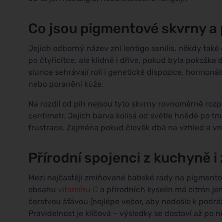
Co jsou pigmentové skvrny a 
Jejich odborný název zní lentigo senilis, někdy také 
po čtyřicítce, ale klidně i dříve, pokud byla pokož
slunce sehrávají roli i genetické dispozice, hormon
nebo poranění kůže.
Na rozdíl od pih nejsou tyto skvrny rovnoměrně rozp
centimetr. Jejich barva kolísá od světle hnědé po 
frustrace. Zejména pokud člověk dbá na vzhled a vní
Přírodní spojenci z kuchyně i
Mezi nejčastěji zmiňované babské rady na pigmentov
obsahu
vitamínu C
a přírodních kyselin má citrón jem
čerstvou šťávou (nejlépe večer, aby nedošlo k podr
Pravidelnost je klíčová – výsledky se dostaví až po 