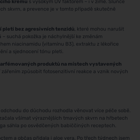
acího krému
s vysokým UV faktorem – i v zimě. Slunce
h skvrn, a prevence je v tomto případě skutečně
í pleti bez agresivních tenzidů
, které mohou narušit
tá – suchá pokožka je náchylnější ke změnám
hem niacinamidu (vitamínu B3), extraktu z lékořice
ění a sjednocení tónu pleti.
parfémovaných produktů na místech vystavených
 zářením způsobit fotosenzitivní reakce a vznik nových
 po odchodu do důchodu rozhodla věnovat více péče sobě.
e začala všímat výraznějších tmavých skvrn na hřbetech
loga sáhla po osvědčených babiččiných receptech.
octem a občas přidala i aloe vera. Po třech týdnech jsem