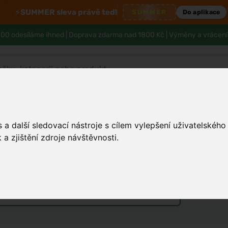
⚡
SUMMER sleva právě teď!
SUMMER
Do aplikace
00 odesíláme ihned |
Doprava zdarma nad 1800 Kč
| Výměny a vrácení
Tělo a hygiena
Děti
Muži
Zdraví
a další sledovací nástroje s cílem vylepšení uživatelskéh
a zjištění zdroje návštěvnosti.
y jako cesta k krásné pleti
nisex parfémy
Vůně do bytu a auta