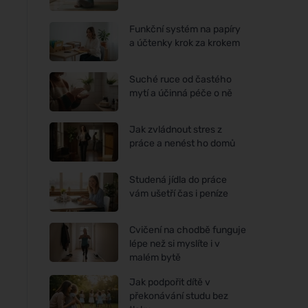
Funkční systém na papíry
a účtenky krok za krokem
Suché ruce od častého
mytí a účinná péče o ně
Jak zvládnout stres z
práce a nenést ho domů
Studená jídla do práce
vám ušetří čas i peníze
Cvičení na chodbě funguje
lépe než si myslíte i v
malém bytě
Jak podpořit dítě v
překonávání studu bez