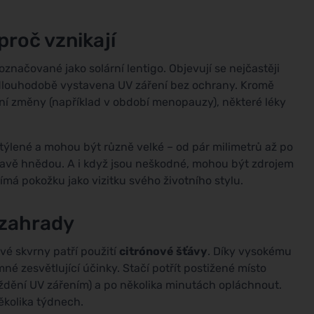
proč vznikají
označované jako solární lentigo. Objevují se nejčastěji
ka dlouhodobě vystavena UV záření bez ochrany. Kromě
ální změny (například v období menopauzy), některé léky
týlené a mohou být různě velké – od pár milimetrů až po
tmavě hnědou. A i když jsou neškodné, mohou být zdrojem
má pokožku jako vizitku svého životního stylu.
 zahrady
é skvrny patří použití
citrónové šťávy
. Díky vysokému
né zesvětlující účinky. Stačí potřít postižené místo
áždění UV zářením) a po několika minutách opláchnout.
několika týdnech.