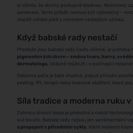
si všimla, že skvrny postupně blednou. Nezmizely úpl
úsměvem. Tento příběh nemusí být výjimečný – mnoho
zlepšit vzhled pleti s minimem vedlejších účinků.
Když babské rady nestačí
Přestože jsou babské rady často účinné, je potřeba m
pigmentových skvrn – změna tvaru, barvy, svědě
dermatologa.
Vzácně může jít i o počínající melano
Odborná péče je také vhodná, pokud přírodní prost
peeling, IPL terapii nebo laserové ošetření, které jso
Síla tradice a moderna ruku v
Zatímco dnešní doba je překotná a nabízí technologi
své kouzlo. Babské rady nejsou jen sentimentální v
a propojení s přírodními cykly
, které moderní kosm