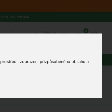
 do 90 dnů zdarma
0
Přihlásit se
Košík
Můj účet
Ferwer Club
Prodejna v Praze
Kontakty
Domácnost
Dárky
Obuv / oblečení
o prostředí, zobrazení přizpůsobeného obsahu a