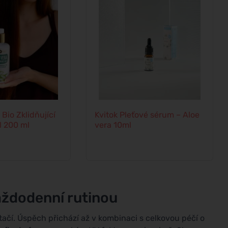
 Bio Zklidňující
Kvitok Pleťové sérum – Aloe
l 200 ml
vera 10ml
každodenní rutinou
čí. Úspěch přichází až v kombinaci s celkovou péčí o