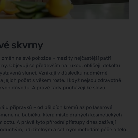
vé skvrny
 změn na své pokožce – mezi ty nejčastější patří
y. Objevují se především na rukou, obličeji, dekoltu
vystavená slunci. Vznikají v důsledku nadměrné
 jejich počet s věkem roste. I když nejsou zdravotně
ckých důvodů. A právě tady přicházejí ke slovu
álu přípravků – od bělicích krémů až po laserové
zpomene na babičku, která místo drahých kosmetických
 octu. A právě tyto přírodní přístupy dnes zažívají
ednoduchým, udržitelným a šetrným metodám péče o tělo.