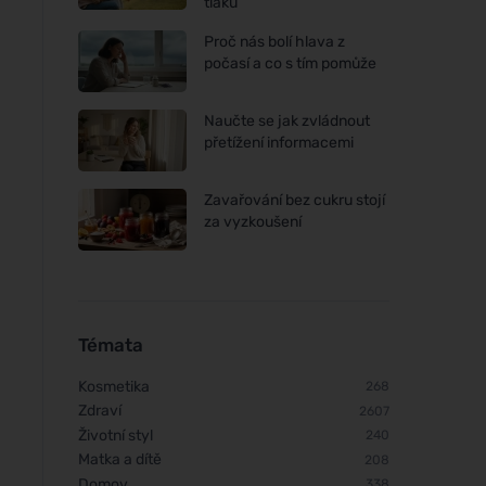
tlaku
Proč nás bolí hlava z
počasí a co s tím pomůže
Naučte se jak zvládnout
přetížení informacemi
Zavařování bez cukru stojí
za vyzkoušení
Témata
Kosmetika
268
Zdraví
2607
Životní styl
240
Matka a dítě
208
Domov
338