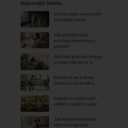
Nejnovější články
Co brání růstu svalů, i když
pravidelně cvičíte
Víte jak štítná žláza
ovlivňuje menstruaci a
plodnost
Zdřímnutí přes den funguje
jen když víte jak na to
Naučte se jak si doma
změřit úroveň kondice
Nápady na zužitkování
velkého množství cuket
Jak se hýbat bezpečně
když vás trápí záda