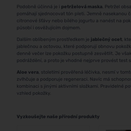
Podobně účinná je i
petrželová maska
. Petržel obs
pomáhají sjednocovat tón pleti. Jemně nasekanou če
citronové šťávy nebo bílého jogurtu a nanést na pok
působí i osvěžujícím dojmem.
Dalším oblíbeným prostředkem je
jablečný ocet
, kt
jablečnou a octovou, které podporují obnovu poko
denně večer lze pokožku postupně zesvětlit. Je však 
podráždění, a proto je vhodné nejprve provést test s
Aloe vera
, stoletími prověřená léčivka, nesmí v tomt
zvlhčuje a podporuje regeneraci. Navíc má schopnost 
kombinaci s jinými aktivními složkami. Pravidelné po
vzhled pokožky.
Vyzkoušejte naše přírodní produkty