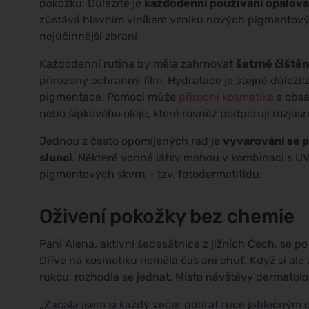
pokožku. Důležité je
každodenní používání opalov
zůstává hlavním viníkem vzniku nových pigmentovýc
nejúčinnější zbraní.
Každodenní rutina by měla zahrnovat
šetrné čištěn
přirozený ochranný film. Hydratace je stejně důleži
pigmentace. Pomoci může
přírodní kosmetika
s obsa
nebo šípkového oleje, které rovněž podporují rozjasn
Jednou z často opomíjených rad je
vyvarování se 
slunci
. Některé vonné látky mohou v kombinaci s UV
pigmentových skvrn – tzv. fotodermatitidu.
Oživení pokožky bez chemie
Paní Alena, aktivní šedesátnice z jižních Čech, se
Dříve na kosmetiku neměla čas ani chuť. Když si al
rukou, rozhodla se jednat. Místo návštěvy dermato
„Začala jsem si každý večer potírat ruce jablečným 