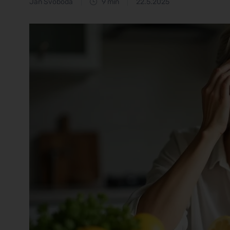
Jan Svoboda
9 min
22.5.2025