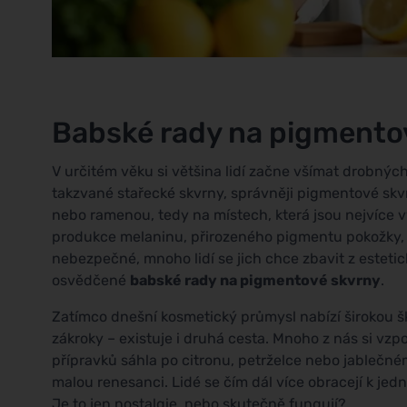
Babské rady na pigmento
V určitém věku si většina lidí začne všímat drobných
takzvané stařecké skvrny, správněji pigmentové skvrn
nebo ramenou, tedy na místech, která jsou nejvíce 
produkce melaninu, přirozeného pigmentu pokožky, a
nebezpečné, mnoho lidí se jich chce zbavit z esteti
osvědčené
babské rady na pigmentové skvrny
.
Zatímco dnešní kosmetický průmysl nabízí širokou šk
zákroky – existuje i druhá cesta. Mnoho z nás si v
přípravků sáhla po citronu, petrželce nebo jablečném
malou renesanci. Lidé se čím dál více obracejí k j
Je to jen nostalgie, nebo skutečně fungují?