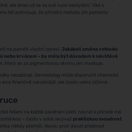
ně, ale dnes už se za své ruce nestydím," říká s
 lidí potvrzuje, že přírodní metody jim pomohly
ít na paměti vlastní zdraví.
Jakákoli změna vzhledu
ní nebo krvácení – by měla být důvodem k návštěvě
m, který se za pigmentovou skvrnu jen maskuje.
ředky nezabírají. Dermatolog může doporučit chemický
u sice finančně náročnější, ale často velmi účinné.
 ruce
cká řešení na každé zaváhání pleti, návrat k přírodě má
zpomínkou – často v sobě skrývají
praktickou moudrost
etika někdy přehlíží. Navíc: proč dávat přednost