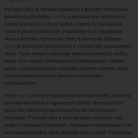
Pro lepší péči je šampon obohacen o přírodní neiontovou
kondicionující složku -
inulin
a komplex tzv. rostlinného
keratinu.Vlasy jsou čisté, lesklé, snadno se rozčesávají
snadné použití dobře pění a důkladně čistí, nezatěžuje
vlasy a pokožku hlavy malý, lehký a přenosný. Šampon
Maca
je vhodný při problémech s nadměrným vypadáváním
vlasů. Tento šampon obsahuje také kondicionující složky,
které však netvoří plnohodnotný kondicionační systém,
proto v případě potřeby a potřeby zvýšené ochrany vlasů
doporučujeme používat šampon v kombinaci s
kondicionérem.
Kořen
maca
je známý jako posvátná rostlina Inků, zejména
pro své rekondiční a regenerační účinky. Stimuluje růst
vlasů tím, že zvyšuje proliferaci buněk ve vlasových
folikulech. Posiluje vlasy a zvyšuje jejich odolnost vůči
vnějším stresovým faktorům. Stimuluje mikrocirkulaci krve
ve vlasové pokožce, čímž zlepšuje výživu vlasů. Používá se