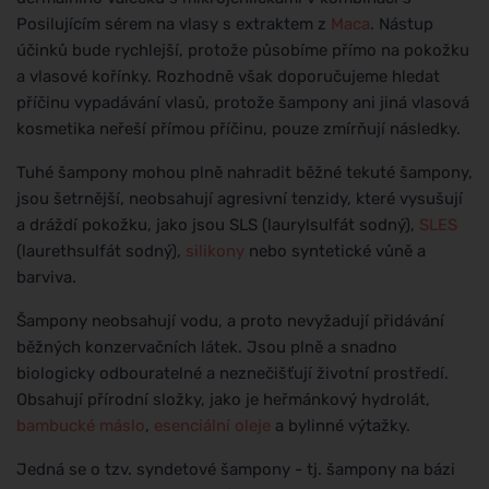
Posilujícím sérem na vlasy s extraktem z
Maca
. Nástup
účinků bude rychlejší, protože působíme přímo na pokožku
a vlasové kořínky. Rozhodně však doporučujeme hledat
příčinu vypadávání vlasů, protože šampony ani jiná vlasová
kosmetika neřeší přímou příčinu, pouze zmírňují následky.
Tuhé šampony mohou plně nahradit běžné tekuté šampony,
jsou šetrnější, neobsahují agresivní tenzidy, které vysušují
a dráždí pokožku, jako jsou SLS (laurylsulfát sodný),
SLES
(laurethsulfát sodný),
silikony
nebo syntetické vůně a
barviva.
Šampony neobsahují vodu, a proto nevyžadují přidávání
běžných konzervačních látek. Jsou plně a snadno
biologicky odbouratelné a neznečišťují životní prostředí.
Obsahují přírodní složky, jako je heřmánkový hydrolát,
bambucké máslo
,
esenciální oleje
a bylinné výtažky.
Jedná se o tzv. syndetové šampony - tj. šampony na bázi