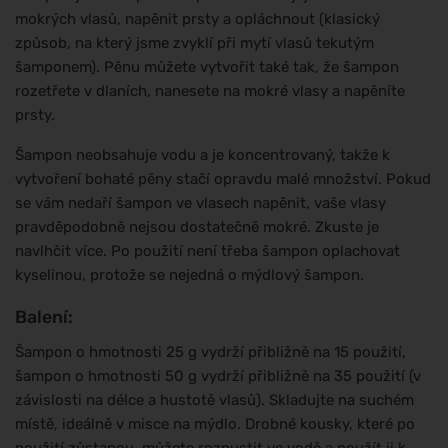
mokrých vlasů, napěnit prsty a opláchnout (klasický
způsob, na který jsme zvyklí při mytí vlasů tekutým
šamponem). Pěnu můžete vytvořit také tak, že šampon
rozetřete v dlaních, nanesete na mokré vlasy a napěníte
prsty.
Šampon neobsahuje vodu a je koncentrovaný, takže k
vytvoření bohaté pěny stačí opravdu malé množství. Pokud
se vám nedaří šampon ve vlasech napěnit, vaše vlasy
pravděpodobně nejsou dostatečně mokré. Zkuste je
navlhčit více. Po použití není třeba šampon oplachovat
kyselinou, protože se nejedná o mýdlový šampon.
Balení:
Šampon o hmotnosti 25 g vydrží přibližně na 15 použití,
šampon o hmotnosti 50 g vydrží přibližně na 35 použití (v
závislosti na délce a hustotě vlasů). Skladujte na suchém
místě, ideálně v misce na mýdlo. Drobné kousky, které po
použití zůstanou, můžete rozpustit ve vodě a použít ji k