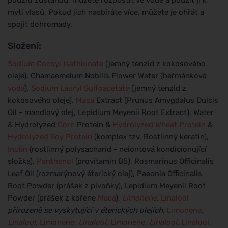
mytí vlasů. Pokud jich nasbíráte více, můžete je ohřát a
spojit dohromady.
Složení:
Sodium Cocoyl Isethionate
(jemný tenzid z kokosového
oleje), Chamaemelum Nobilis Flower Water (heřmánková
voda
),
Sodium Lauryl Sulfoacetate
(jemný tenzid z
kokosového oleje),
Maca
Extract (Prunus Amygdalus Dulcis
Oil - mandlový olej, Lepidium Meyenii Root Extract), Water
& Hydrolyzed
Corn
Protein &
Hydrolyzed Wheat Protein
&
Hydrolyzed Soy Protein
(komplex tzv. Rostlinný keratin),
Inulin
(rostlinný polysacharid - neiontová kondicionující
složka),
Panthenol
(provitamin B5), Rosmarinus Officinalis
Leaf Oil (rozmarýnový éterický olej), Paeonia Officinalis
Root Powder (prášek z pivoňky), Lepidium Meyenii Root
Powder (prášek z kořene
Maca
),
Limonene
,
Linalool
přirozeně se vyskytující v éterických olejích,
Limonene
,
Linalool
,
Limonene
,
Linalool
,
Limonene
,
Linalool
,
Linalool
,