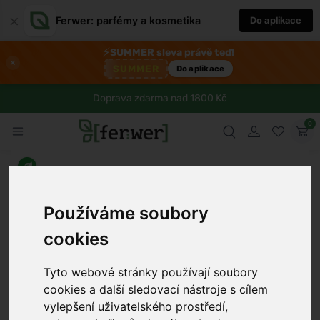
×
Ferwer: parfémy a kosmetika
Do aplikace
⚡
SUMMER sleva právě teď!
×
SUMMER
Do aplikace
Doprava zdarma nad 1800 Kč
0
Používáme soubory
cookies
Tyto webové stránky používají soubory
cookies a další sledovací nástroje s cílem
›
vylepšení uživatelského prostředí,