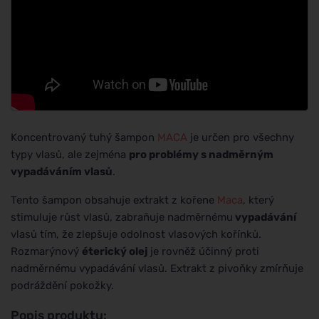
Koncentrovaný tuhý šampon
MACA
je určen pro všechny
typy vlasů, ale zejména
pro problémy s nadměrným
vypadáváním vlasů
.
Tento šampon obsahuje extrakt z kořene
Maca
, který
stimuluje růst vlasů, zabraňuje nadměrnému
vypadávání
vlasů tím, že zlepšuje odolnost vlasových kořínků.
Rozmarýnový
éterický olej
je rovněž účinný proti
nadměrnému vypadávání vlasů. Extrakt z pivoňky zmírňuje
podráždění pokožky.
Popis produktu: