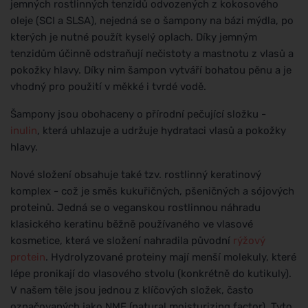
jemných rostlinných tenzidů odvozených z kokosového
oleje (SCI a SLSA), nejedná se o šampony na bázi mýdla, po
kterých je nutné použít kyselý oplach. Díky jemným
tenzidům účinně odstraňují nečistoty a mastnotu z vlasů a
pokožky hlavy. Díky nim šampon vytváří bohatou pěnu a je
vhodný pro použití v měkké i tvrdé vodě.
Šampony jsou obohaceny o přírodní pečující složku -
inulin
, která uhlazuje a udržuje hydrataci vlasů a pokožky
hlavy.
Nové složení obsahuje také tzv. rostlinný keratinový
komplex - což je směs kukuřičných, pšeničných a sójových
proteinů. Jedná se o veganskou rostlinnou náhradu
klasického keratinu běžně používaného ve vlasové
kosmetice, která ve složení nahradila původní
rýžový
protein
. Hydrolyzované proteiny mají menší molekuly, které
lépe pronikají do vlasového stvolu (konkrétně do kutikuly).
V našem těle jsou jednou z klíčových složek, často
označovaných jako NMF (natural moisturizing factor). Tyto