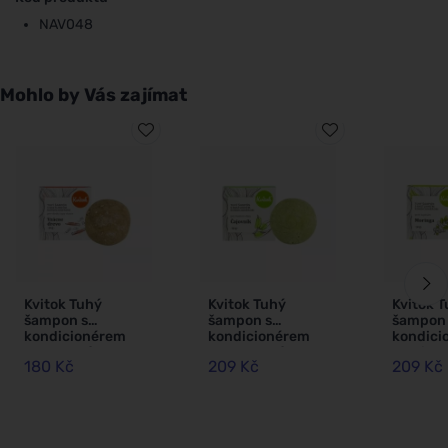
NAV048
Mohlo by Vás zajímat
Kvitok Tuhý
Kvitok Tuhý
Kvitok 
šampon s
šampon s
šampon 
kondicionérem
kondicionérem
kondici
pro tmavé vl.
pro mastné vlasy
proti l
180 Kč
209 Kč
209 Kč
Vzácné dřevo XXL
Čajovník XXL (50
Moringa
(50 g) - krásně
g) - s rostlinným
g) - lesk
pění
keratinem
bez lup