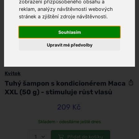
zobrazení přizpůsobeného obsahu a
reklam, analýzy návštěvnosti webových
stránek a zjištění zdroje návštěvnosti.
Souhlasím
Upravit mé předvolby
/
Vlasy
/
Péče o vlasy
Kvitok
Tuhý šampon s kondicionérem Maca
XXL (50 g) - stimuluje růst vlasů
209 Kč
Skladem - odesíláme ještě dnes
Přidat do košíku