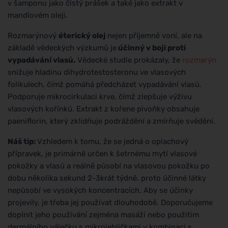
v šamponu jako čistý prášek a také jako extrakt v
mandlovém oleji.
Rozmarýnový
éterický olej
nejen příjemně voní, ale na
základě vědeckých výzkumů je
účinný v boji proti
vypadávání vlasů.
Vědecké studie prokázaly, že
rozmarýn
snižuje hladinu dihydrotestosteronu ve vlasových
folikulech, čímž pomáhá předcházet vypadávání vlasů.
Podporuje mikrocirkulaci krve, čímž zlepšuje výživu
vlasových kořínků. Extrakt z kořene pivoňky obsahuje
paeniflorin, který zklidňuje podráždění a zmírňuje svědění.
Náš tip:
Vzhledem k tomu, že se jedná o oplachový
přípravek, je primárně určen k šetrnému mytí vlasové
pokožky a vlasů a reálně působí na vlasovou pokožku po
dobu několika sekund 2-3krát týdně, proto účinné látky
nepůsobí ve vysokých koncentracích. Aby se účinky
projevily, je třeba jej používat dlouhodobě. Doporučujeme
doplnit jeho používání zejména masáží nebo použitím
dermálního válečku s mikrojehličkami v kombinaci s