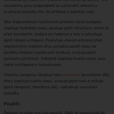
sloučeniny jsou zodpovědné za udržování vlhkosti a
pružnosti pokožky tím, že přitahují a zadržují vodu.
Díky trojkombinaci rostlinných proteinů tento komplex
zlepšuje hydrataci vlasů, posiluje jejich strukturu, chrání je
před vysušením, dodává jim hebkost a lesk a zabraňuje
jejich lámání a štěpení. Poskytuje vlasům ochranu před
nepříznivými vnějšími vlivy, pomáhá zacelit vlasy na
počátku štěpení a poškození kutikuly, zvyšuje jejich
pevnost a pružnost. Viditelně zlepšuje kvalitu vlasů, jsou
méně roztřepené a hydratované.
Všechny šampony obsahují také
panthenol
(provitamin B5),
který zlepšuje kvalitu vlasů, zvyšuje jejich lesk a snižuje
jejich lámavost. Mandlový olej - zabraňuje vysoušení
pokožky.
Použití:
Šampon je určen pro více použití. Stačí jej vmasírovat do