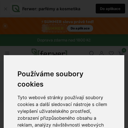
×
Ferwer: parfémy a kosmetika
Do aplikace
⚡
SUMMER sleva právě teď!
×
SUMMER
Do aplikace
Doprava zdarma nad 1800 Kč
0
Ferwer
Blog
Zdraví
Účinky konopných semínek na tělo i
Používáme soubory
duševní zdraví
cookies
Dámské parfémy
Pánské parfémy
Unisex parfémy
Tyto webové stránky používají soubory
cookies a další sledovací nástroje s cílem
Petr Novák
5 min
9.1.2025
vylepšení uživatelského prostředí,
zobrazení přizpůsobeného obsahu a
reklam, analýzy návštěvnosti webových