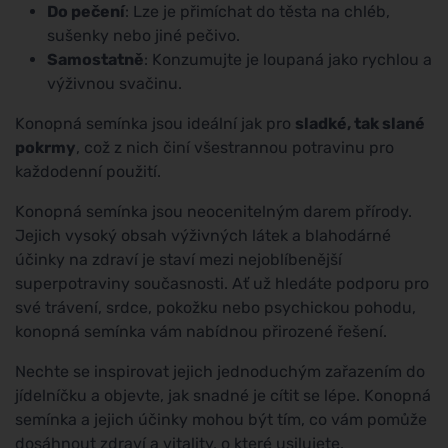
Do pečení
: Lze je přimíchat do těsta na chléb,
sušenky nebo jiné pečivo.
Samostatně
: Konzumujte je loupaná jako rychlou a
výživnou svačinu.
Konopná semínka jsou ideální jak pro
sladké, tak slané
pokrmy
, což z nich činí všestrannou potravinu pro
každodenní použití.
Konopná semínka jsou neocenitelným darem přírody.
Jejich vysoký obsah výživných látek a blahodárné
účinky na zdraví je staví mezi nejoblíbenější
superpotraviny současnosti. Ať už hledáte podporu pro
své trávení, srdce, pokožku nebo psychickou pohodu,
konopná semínka vám nabídnou přirozené řešení.
Nechte se inspirovat jejich jednoduchým zařazením do
jídelníčku a objevte, jak snadné je cítit se lépe. Konopná
semínka a jejich účinky mohou být tím, co vám pomůže
dosáhnout zdraví a vitality, o které usilujete.