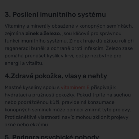
3. Posílení imunitního systému
Vitamíny a minerály obsažené v konopných semínkách,
zejména
zinek a železo
, jsou klíčové pro správnou
funkci imunitního systému. Zinek hraje důležitou roli při
regeneraci buněk a ochraně proti infekcím. Železo zase
pomáhá přenášet kyslík v krvi, což je nezbytné pro
energii a vitalitu.
4.Zdravá pokožka, vlasy a nehty
Mastné kyseliny spolu s
vitamínem E
přispívají k
hydrataci a pružnosti pokožky. Pokud trpíte na suchou
nebo podrážděnou kůži, pravidelná konzumace
konopných semínek může pomoci zmírnit tyto projevy.
Protizánětlivé vlastnosti navíc mohou zklidnit projevy
akné nebo ekzému.
5. Podpora psychické pohody