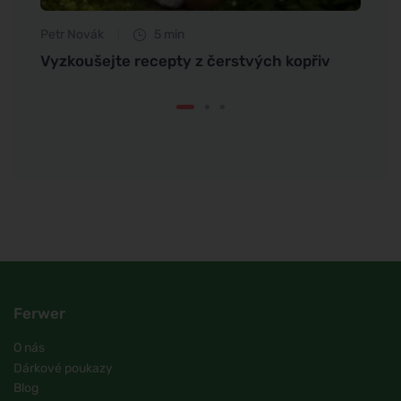
Petr Novák
5 min
Petr N
eré
Vyzkoušejte recepty z čerstvých kopřiv
Jak s
spán
Ferwer
O nás
Dárkové poukazy
Blog