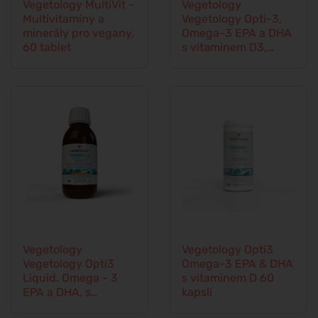
Vegetology MultiVit -
Vegetology
Multivitamíny a
Vegetology Opti-3,
minerály pro vegany,
Omega-3 EPA a DHA
60 tablet
s vitaminem D3,
tekuté 150 ml, bez
příchutě
Vegetology
Vegetology Opti3
Vegetology Opti3
Omega-3 EPA & DHA
Liquid. Omega - 3
s vitaminem D 60
EPA a DHA, s
kapslí
vitaminem D, 150 ml