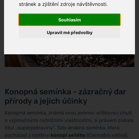
stránek a zjištění zdroje návštěvnosti.
Souhlasím
Upravit mé předvolby
Konopná semínka - zázračný dar
přírody a jejich účinky
Konopná semínka, známá svou jemnou oříškovou chutí
a výjimečnými nutričními vlastnostmi, si právem získala
titul „superpotraviny". Tato drobná semínka, která
pocházejí z rostliny
konopí setého
(Cannabis sativa),