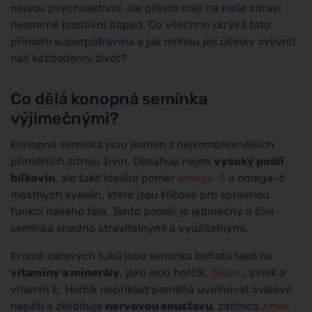
nejsou psychoaktivní, ale přesto mají na naše zdraví
nesmírně pozitivní dopad. Co všechno skrývá tato
přírodní superpotravina a jak mohou její účinky ovlivnit
náš každodenní život?
Co dělá konopná semínka
výjimečnými?
Konopná semínka jsou jedním z nejkomplexnějších
přírodních zdrojů živin. Obsahují nejen
vysoký podíl
bílkovin
, ale také ideální poměr
omega-3
a omega-6
mastných kyselin, které jsou klíčové pro správnou
funkci našeho těla. Tento poměr je jedinečný a činí
semínka snadno stravitelnými a využitelnými.
Kromě zdravých tuků jsou semínka bohatá také na
vitamíny a minerály
, jako jsou hořčík,
železo
, zinek a
vitamín E. Hořčík například pomáhá uvolňovat svalové
napětí a zklidňuje
nervovou soustavu
, zatímco
zinek