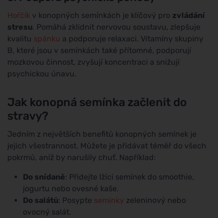
Hořčík
v konopných semínkách je klíčový pro
zvládání
stresu
. Pomáhá zklidnit nervovou soustavu, zlepšuje
kvalitu
spánku
a podporuje relaxaci. Vitamíny skupiny
B, které jsou v semínkách také přítomné, podporují
mozkovou činnost, zvyšují koncentraci a snižují
psychickou únavu.
Jak konopná semínka začlenit do
stravy?
Jedním z největších benefitů konopných semínek je
jejich všestrannost. Můžete je přidávat téměř do všech
pokrmů, aniž by narušily chuť. Například:
Do snídaně
: Přidejte lžíci semínek do smoothie,
jogurtu nebo ovesné kaše.
Do salátů
: Posypte
semínky
zeleninový nebo
ovocný salát.