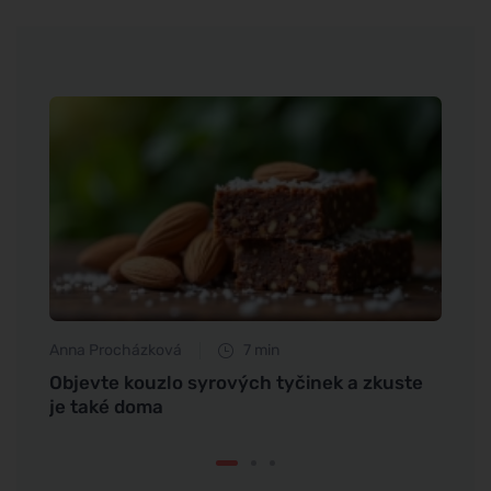
Anna Procházková
7 min
Anna 
Objevte kouzlo syrových tyčinek a zkuste
Objev
je také doma
oživí 