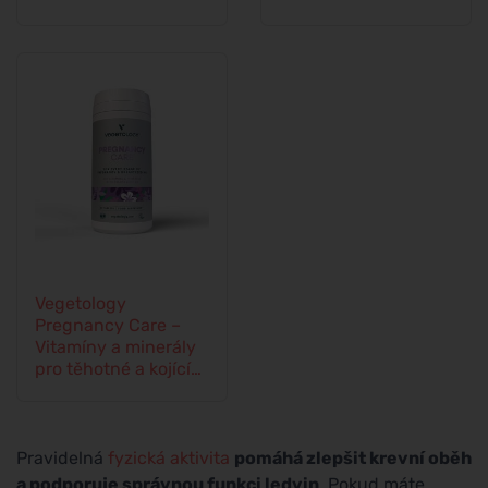
Vegetology
Pregnancy Care –
Vitamíny a minerály
pro těhotné a kojící
ženy, tablety 60 ks
Pravidelná
fyzická aktivita
pomáhá zlepšit krevní oběh
a podporuje správnou funkci ledvin
. Pokud máte