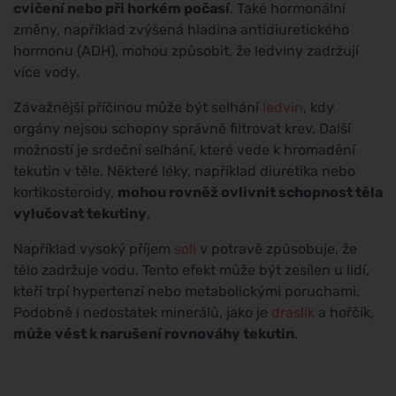
cvičení nebo při horkém počasí
. Také hormonální
změny, například zvýšená hladina antidiuretického
hormonu (ADH), mohou způsobit, že ledviny zadržují
více vody.
Závažnější příčinou může být selhání
ledvin
, kdy
orgány nejsou schopny správně filtrovat krev. Další
možností je srdeční selhání, které vede k hromadění
tekutin v těle. Některé léky, například diuretika nebo
kortikosteroidy,
mohou rovněž ovlivnit schopnost těla
vylučovat tekutiny
.
Například vysoký příjem
soli
v potravě způsobuje, že
tělo zadržuje vodu. Tento efekt může být zesílen u lidí,
kteří trpí hypertenzí nebo metabolickými poruchami.
Podobně i nedostatek minerálů, jako je
draslík
a hořčík,
může vést k narušení rovnováhy tekutin
.