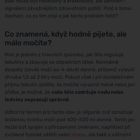
stav může být neškodný a krátkodobý, ale zároveň i
signálem závažnějších zdravotních potíží. Proč k tomu
dochází, co za tím stojí a jak tento problém řešit?
Co znamená, když hodně pijete, ale
málo močíte?
Moč je jedním z hlavních způsobů, jak tělo reguluje
tekutiny a zbavuje se odpadních látek. Normálně
dospělý člověk močí asi 4–6krát denně, přičemž vyloučí
zhruba 1,5 až 2 litry moči. Pokud však i při dostatečném
příjmu tekutin zjistíte, že močíte výrazně méně nebo jen
zřídka, je možné, že
vaše tělo zadržuje vodu nebo
ledviny nepracují správně
.
Odborný termín pro tento stav je
oligurie
, což označuje
sníženou tvorbu moči pod 400–500 ml denně. Tento jev
může být spojen s přirozenými změnami, například při
zvýšené fyzické zátěži nebo
stresu
, ale také s vážnými