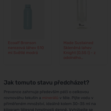
Ecoalf Bronson
Made Sustained
nerezová láhev 510
Skleněná lahev
ml Světlé modrá
Knight (0,55 l) - z
odolného
borosilikátového skla
Jak tomuto stavu předcházet?
Prevence zahrnuje především péči o celkovou
rovnováhu tekutin a
minerálů
v těle. Pijte vodu v
přiměřeném množství, ideálně kolem 30–35 ml na
kilogram tělesné hmotnosti denně. Vyhýbejte se