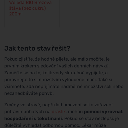
Weleda BIO Březová
šťáva (bez cukru)
200ml
Jak tento stav řešit?
Pokud zjistíte, že hodně pijete, ale málo močíte, je
prvním krokem sledování vašich denních návyků.
Zaměřte se na to, kolik vody skutečně vypijete, a
porovnejte to s množstvím vyloučené moči. Také si
všimněte, zda nepřijímáte nadměrné množství soli nebo
nezanedbáváte pohyb.
Změny ve stravě, například omezení soli a zařazení
potravin bohatých na
draslík
, mohou
pomoci vyrovnat
hospodaření s tekutinami
. Pokud se stav nezlepší, je
důležité vyhledat odbornou pomoc. Lékař může