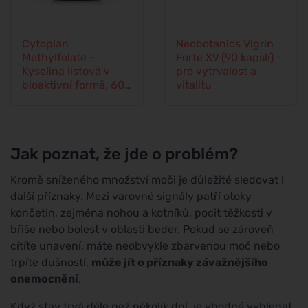
Cytoplan
Neobotanics Vigrin
Methylfolate –
Forte X9 (90 kapslí) -
Kyselina listová v
pro vytrvalost a
bioaktivní formě, 60
vitalitu
kapslí
Jak poznat, že jde o problém?
Kromě sníženého množství moči je důležité sledovat i
další příznaky. Mezi varovné signály patří otoky
končetin, zejména nohou a kotníků, pocit těžkosti v
břiše nebo bolest v oblasti beder. Pokud se zároveň
cítíte unavení, máte neobvykle zbarvenou moč nebo
trpíte dušností,
může jít o příznaky závažnějšího
onemocnění
.
Když stav trvá déle než několik dní, je vhodné vyhledat