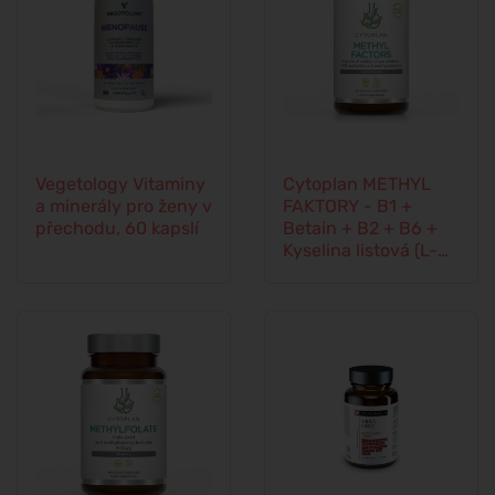
Vegetology Vitaminy
Cytoplan METHYL
a minerály pro ženy v
FAKTORY - B1 +
přechodu, 60 kapslí
Betain + B2 + B6 +
Kyselina listová (L-
Methylfolát) +
Vitamín B12 a Zinek,
60 kapslí