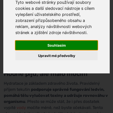
Tyto webové stránky používají soubory
cookies a další sledovací nástroje s cílem
vylepšení uživatelského prostředí,
zobrazení přizpůsobeného obsahu a
reklam, analýzy návštěvnosti webových
stránek a zjištění zdroje návštěvnosti.
Souhlasím
Upravit mé předvolby
Hodně piju, ale málo močím
Hydratace je základem zdravého života. Pravidelný
příjem tekutin
podporuje správné fungování ledvin,
pomáhá tělu vylučovat toxiny a udržuje rovnováhu v
organismu
. Přesto se může stát, že i přes dostatek
vypité
vody
močíte méně, než byste očekávali. Tento