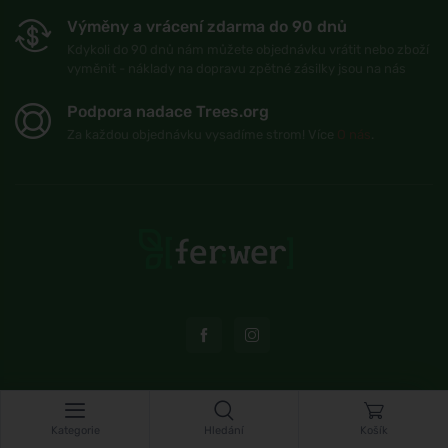
Výměny a vrácení zdarma do 90 dnů
Kdykoli do 90 dnů nám můžete objednávku vrátit nebo zboží
vyměnit - náklady na dopravu zpětné zásilky jsou na nás
Podpora nadace Trees.org
Za každou objednávku vysadíme strom! Více
O nás
.
© Topshelf s.r.o. Všechna práva vyhrazena.
Kategorie
Hledání
Košík