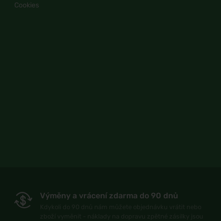
Cookies
Výměny a vrácení zdarma do 90 dnů
Kdykoli do 90 dnů nám můžete objednávku vrátit nebo
zboží vyměnit - náklady na dopravu zpětné zásilky jsou