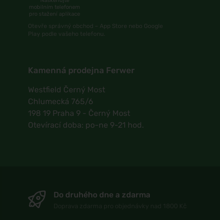
Naskenujte
mobilním telefonem
pro stažení aplikace
Otevře správný obchod – App Store nebo Google
Play podle vašeho telefonu.
Kamenná prodejna Ferwer
Westfield Černý Most
Chlumecká 765/6
198 19 Praha 9 - Černý Most
Otevírací doba: po-ne 9-21 hod.
Do druhého dne a zdarma
Doprava zdarma pro objednávky nad 1800 Kč