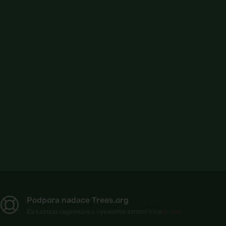
Podpora nadace Trees.org
Za každou objednávku vysadíme strom! Více
O nás
.