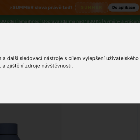
⚡
SUMMER sleva právě teď!
SUMMER
Do aplikace
00 odesíláme ihned |
Doprava zdarma nad 1800 Kč
| Výměny a vrácení
a další sledovací nástroje s cílem vylepšení uživatelskéh
a zjištění zdroje návštěvnosti.
Tělo a hygiena
Děti
Muži
Zdraví