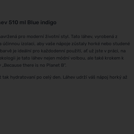
ev 510 ml Blue indigo
navržená pro moderní životní styl. Tato láhev, vyrobená z
 a účinnou izolaci, aby vaše nápoje zůstaly horké nebo studené
arvě je ideální pro každodenní použití, ať už jste v práci, na
ekologii je tato láhev nejen módní volbou, ale také krokem k
 „Because there is no Planet B“.
at tak hydratovaní po celý den. Láhev udrží váš nápoj horký až