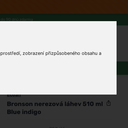
 do 90 dnů zdarma
0
Přihlásit se
Košík
Můj účet
o prostředí, zobrazení přizpůsobeného obsahu a
Ferwer Club
Prodejna v Praze
Kontakty
Domácnost
Dárky
Obuv / oblečení
/
Domácnost
Ecoalf
Bronson nerezová láhev 510 ml
Blue indigo