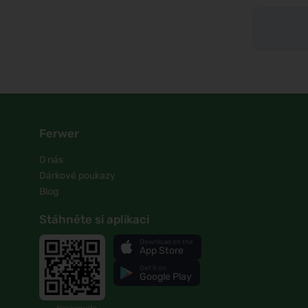
Ferwer
O nás
Dárkové poukazy
Blog
Stáhněte si aplikaci
Download on the
App Store
Get it on
Google Play