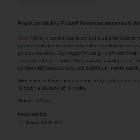
Popis produktu
Ecoalf Bronson nerezová láh
Ecoalf
láhev v barvě khaki je stylová a udržitelná láhev 
vysoce kvalitní nerezové oceli, nabízí skvělou odolnost
po dlouhou dobu. Její elegantní design v přírodní khaki b
cestách, nebo při sportu. Díky závazku značky
Ecoalf
k 
udržitelnější budoucnosti, což podtrhuje i motto značky
Díky ideální velikosti ji můžete mít vždy s sebou a zůst
12 hodin a studený až 19 hodin.
Objem: 510 ml
Kód produktu
BobronsS024-510