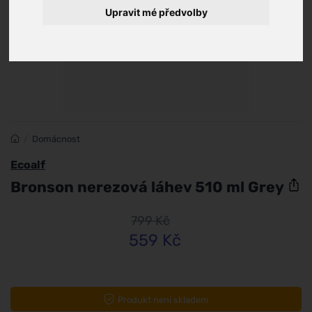
Upravit mé předvolby
/
Domácnost
Ecoalf
Bronson nerezová láhev 510 ml Grey
799 Kč
559 Kč
Produkt není skladem