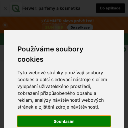
×
Ferwer: parfémy a kosmetika
Do aplikace
⚡
SUMMER sleva právě teď!
×
SUMMER
Do aplikace
Doprava zdarma nad 1800 Kč
Používáme soubory
0
cookies
Tyto webové stránky používají soubory
cookies a další sledovací nástroje s cílem
vylepšení uživatelského prostředí,
zobrazení přizpůsobeného obsahu a
reklam, analýzy návštěvnosti webových
stránek a zjištění zdroje návštěvnosti.
›
Souhlasím