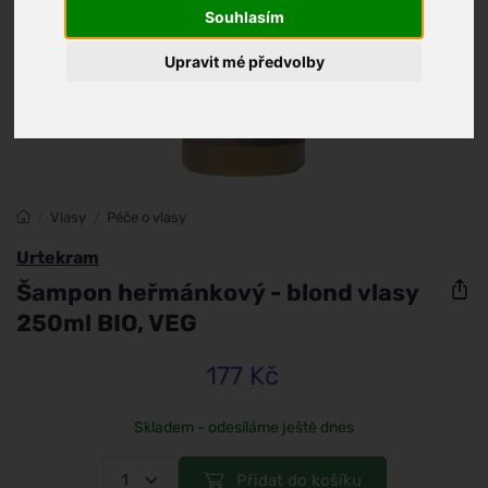
Souhlasím
Upravit mé předvolby
/
Vlasy
/
Péče o vlasy
Urtekram
Šampon heřmánkový - blond vlasy
250ml BIO, VEG
177 Kč
Skladem - odesíláme ještě dnes
Přidat do košíku