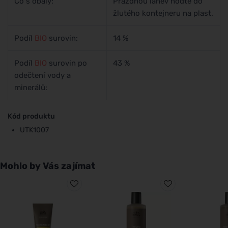
Co s obaly:
Prázdnou lahev hoďte do
žlutého kontejneru na plast.
Podíl
BIO
surovin:
14 %
Podíl
BIO
surovin po
43 %
odečtení vody a
minerálů:
Kód produktu
UTK1007
Mohlo by Vás zajímat