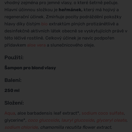
vhodný zejména pro jemné vlasy, o které šetrně pečuje.
Hlavní účinnou složkou je
heřmánek,
který má hojivý a
regenerační účinek. Zmírňuje pocity podráždění pokožky
hlavy díky čistým
bio
extraktům plných protizánětlivě a
desinfekčně aktivních látek obecně se vyskytujících právě v
této léčivé rostlině. Celkový účinek je navíc podpořen
přídavkem
aloe vera
a slunečnicového oleje.
Použití:
Šampon pro blond vlasy
Balení:
250 ml
Složení:
Aqua
, aloe barbadensis leaf extract*,
sodium coco sulfate
,
glycerine*
,
coco glucoside
,
lauryl glucoside
,
glyceryl oleate
,
sodium chloride
, chamomilla recutita flower extract
,