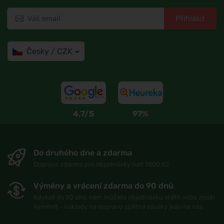
Přihlásit
Česky / CZK
4,7/5
97%
Do druhého dne a zdarma
Doprava zdarma pro objednávky nad 1800 Kč
Výměny a vrácení zdarma do 90 dnů
Kdykoli do 90 dnů nám můžete objednávku vrátit nebo zboží
vyměnit - náklady na dopravu zpětné zásilky jsou na nás