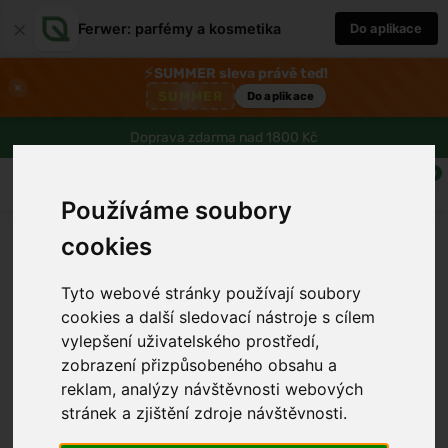
×
Ferwer: parfémy a kosmetika
Do aplikace
⚡
SUMMER sleva právě teď!
×
SUMMER
Do aplikace
Doprava zdarma nad 1800 Kč
0
Používáme soubory
cookies
Tyto webové stránky používají soubory
cookies a další sledovací nástroje s cílem
vylepšení uživatelského prostředí,
zobrazení přizpůsobeného obsahu a
reklam, analýzy návštěvnosti webových
stránek a zjištění zdroje návštěvnosti.