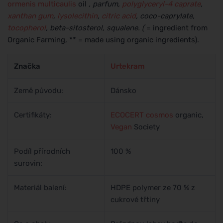
ormenis multicaulis
oil
, parfum,
polyglyceryl-4 caprate
,
xanthan gum
,
lysolecithin
,
citric acid
, coco-caprylate,
tocopherol
, beta-sitosterol, squalene. (
= ingredient from
Organic Farming, ** = made using organic ingredients).
Značka
Urtekram
Země původu:
Dánsko
Certifikáty:
ECOCERT
cosmos
organic,
Vegan
Society
Podíl přírodních
100 %
surovin:
Materiál balení:
HDPE polymer ze 70 % z
cukrové třtiny