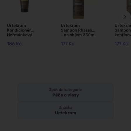
Urtekram
Urtekram
Urtekr
Kondicionér
Šampon Rhassoul
Šampon
Heřmánkový
- na objem 250ml
kopřivov
180ml BIO
BIO, VEG
lupům 
186 Kč
177 Kč
177 Kč
BIO, VE
Zpět do kategorie
Péče o vlasy
Značka
Urtekram