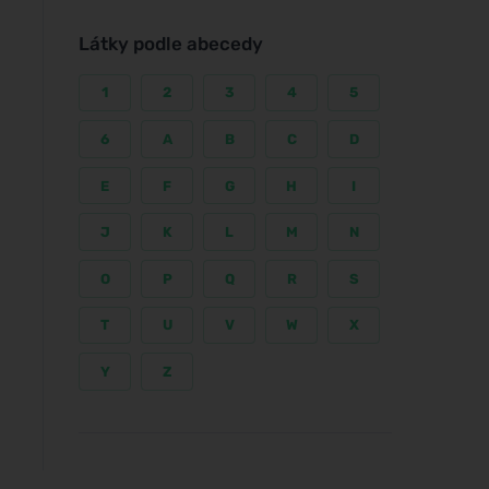
Látky podle abecedy
1
2
3
4
5
6
A
B
C
D
E
F
G
H
I
J
K
L
M
N
O
P
Q
R
S
T
U
V
W
X
Y
Z