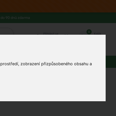
 do 90 dnů zdarma
0
Přihlásit se
Košík
Můj účet
Ferwer Club
Prodejna v Praze
Kontakty
Domácnost
Dárky
Obuv / oblečení
o prostředí, zobrazení přizpůsobeného obsahu a