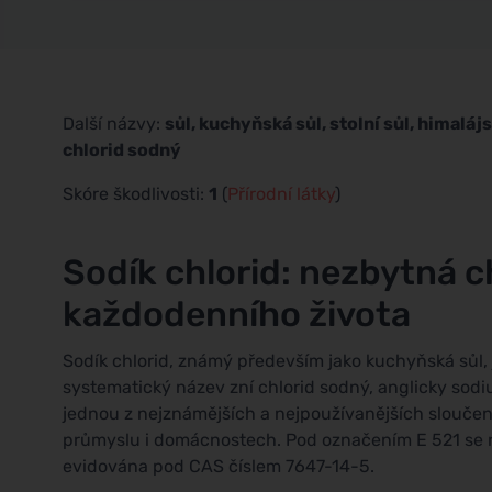
Další názvy:
sůl, kuchyňská sůl, stolní sůl, himaláj
chlorid sodný
Skóre škodlivosti:
1
(
Přírodní látky
)
Sodík chlorid: nezbytná 
každodenního života
Sodík chlorid, známý především jako kuchyňská sůl, 
systematický název zní chlorid sodný, anglicky sodium
jednou z nejznámějších a nejpoužívanějších sloučeni
průmyslu i domácnostech. Pod označením E 521 se ro
evidována pod CAS číslem 7647-14-5.