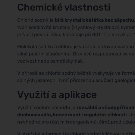
Chemické vlastnosti
Chlorid sodný je
bílá krystalická látka bez zápachu
tvoří kostkovité krystaly (krychlový krystalový systém
je NaCl pevná látka, která taje při 801 °C a vře až při 
Molekula sodíku a chloru je vázána iontovou vazbou 
silně polární sloučenina. Díky své rozpustnosti ve v
vodivost nebo osmotický tlak.
V přírodě se chlorid sodný běžně vyskytuje ve form
solných jezerech. Tvoří přirozenou součást geologic
Využití a aplikace
Využití sodium chloridu je
rozsáhlé a všudypřítom
dochucovadlo, konzervant i regulátor vlhkosti
. J
nevhodné pro růst mikroorganismů, čímž prodlužuje 
V lékařství a farmacii je chlorid sodný klíčovou slož