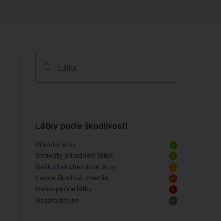
Látky podle škodlivosti
Přírodní látky
1
Deriváty přírodních látek
2
Neškodné chemické látky
3
Lehce škodlivá chemie
4
Nebezpečné látky
5
Nezařaditelné
6