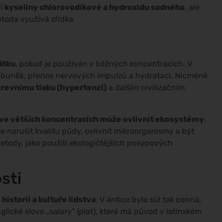
cí
kyseliny chlorovodíkové a hydroxidu sodného
, ale
toda využívá zřídka.
átku
, pokud je používán v běžných koncentracích. V
 buněk, přenos nervových impulzů a hydrataci. Nicméně
revnímu tlaku (hypertenzi)
a dalším civilizačním
ve větších koncentracích může ovlivnit ekosystémy
.
 narušit kvalitu půdy, ovlivnit mikroorganismy a být
 metody, jako použití ekologičtějších posypových
sti
v
historii a kultuře lidstva
. V antice byla sůl tak cenná,
nglické slovo „salary" (plat), které má původ v latinském