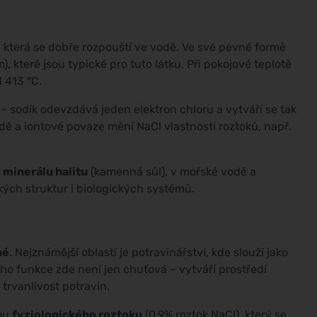
, která se dobře rozpouští ve vodě. Ve své pevné formě
), které jsou typické pro tuto látku. Při pokojové teplotě
1 413 °C.
– sodík odevzdává jeden elektron chloru a vytváří se tak
odě a iontové povaze mění NaCl vlastnosti roztoků, např.
ě
minerálu halitu
(kamenná sůl), v mořské vodě a
kých struktur i biologických systémů.
né
. Nejznámější oblastí je potravinářství, kde slouží jako
eho funkce zde není jen chuťová – vytváří prostředí
trvanlivost potravin.
kou
fyziologického roztoku
(0,9% roztok NaCl), který se