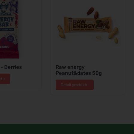
- Berries
Raw energy
Peanut&dates 50g
ktu
Detail produktu