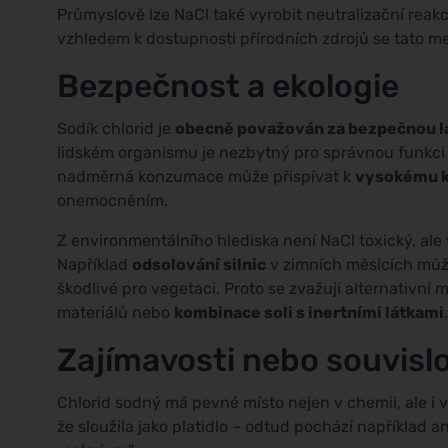
Průmyslově lze NaCl také vyrobit neutralizační reak
vzhledem k dostupnosti přírodních zdrojů se tato me
Bezpečnost a ekologie
Sodík chlorid je
obecně považován za bezpečnou l
lidském organismu je nezbytný pro správnou funkci
nadměrná konzumace může přispívat k
vysokému k
onemocněním.
Z environmentálního hlediska není NaCl toxický, ale
Například
odsolování silnic
v zimních měsících může
škodlivé pro vegetaci. Proto se zvažují alternativní
materiálů nebo
kombinace soli s inertními látkami
.
Zajímavosti nebo souvislo
Chlorid sodný má pevné místo nejen v chemii, ale i 
že sloužila jako platidlo – odtud pochází například a