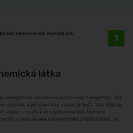
ská sůl, kamenná sůl, mořská sůl,
1
chemická látka
je anorganická sloučenina patřící mezi halogenidy. Její
 chloride, a její chemický vzorec je NaCl. Tato látka je
n vůbec – využívá se v potravinářství, farmacii,
vněž vyskytuje jako potravinářská přídatná látka. Je