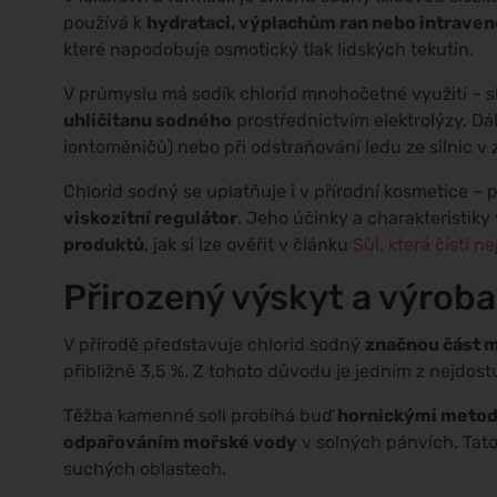
používá k
hydrataci, výplachům ran nebo intrave
které napodobuje osmotický tlak lidských tekutin.
V průmyslu má sodík chlorid mnohočetné využití – sl
uhličitanu sodného
prostřednictvím elektrolýzy. Dá
iontoměničů) nebo při odstraňování ledu ze silnic v
Chlorid sodný se uplatňuje i v přírodní kosmetice – 
viskozitní regulátor
. Jeho účinky a charakteristiky
produktů
, jak si lze ověřit v článku
Sůl, která čistí ne
Přirozený výskyt a výroba
V přírodě představuje chlorid sodný
značnou část 
přibližně 3,5 %. Z tohoto důvodu je jedním z nejdost
Těžba kamenné soli probíhá buď
hornickými meto
odpařováním mořské vody
v solných pánvích. Tat
suchých oblastech.