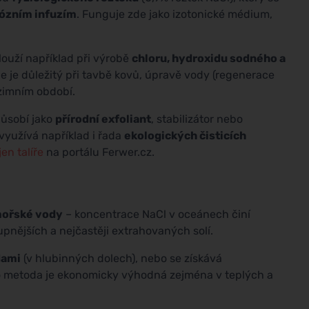
nózním infuzím
. Funguje zde jako izotonické médium,
ouží například při výrobě
chloru, hydroxidu sodného a
le je důležitý při tavbě kovů, úpravě vody (regenerace
 zimním období.
působí jako
přírodní exfoliant
, stabilizátor nebo
 využívá například i řada
ekologických čisticích
jen talíře
na portálu Ferwer.cz.
mořské vody
– koncentrace NaCl v oceánech činí
upnějších a nejčastěji extrahovaných solí.
dami
(v hlubinných dolech), nebo se získává
o metoda je ekonomicky výhodná zejména v teplých a