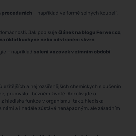
h procedurách
– například ve formě solných koupelí,
 domácnosti. Jak popisuje
článek na blogu Ferwer.cz
,
 na úklid kuchyně nebo odstranění skvrn
.
gie – například
solení vozovek v zimním období
důležitějších a nejrozšířenějších chemických sloučenin
ně, průmyslu i běžném životě. Ačkoliv jde o
k z hlediska funkce v organismu, tak z hlediska
 je s námi a i nadále zůstává nenápadným, ale zásadním