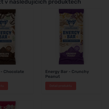
t v následujících produktech
 - Chocolate
Energy Bar - Crunchy
Peanut
ktu
Detail produktu