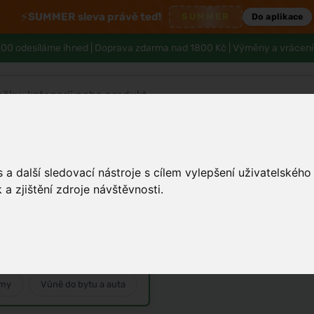
⚡
SUMMER sleva právě teď!
SUMMER
Do aplikace
00 odesíláme ihned |
Doprava zdarma nad 1800 Kč
| Výměny a vrácení
Tělo a hygiena
Děti
Muži
Zdraví
a další sledovací nástroje s cílem vylepšení uživatelskéh
a zjištění zdroje návštěvnosti.
émy
Vůně do bytu a auta