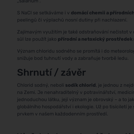
„salarium".
S NaCl se setkáváme i v
domácí chemii a přírodníc
peelingů či výplachů nosní dutiny při nachlazení.
Zajímavým využitím je také odstraňování nečistot v
sůl lze použít jako
přírodní a netoxický prostředek
Význam chloridu sodného se promítá i do meteorolo
snižuje bod tuhnutí vody a zabraňuje tvorbě ledu.
Shrnutí / závěr
Chlorid sodný, neboli
sodík chlorid
, je jednou z nej
na Zemi. Je nenahraditelný v potravinářství, medicí
jednoduchou látku, její význam je obrovský – a to ja
globálního hospodářství i ekologie. Už po tisíciletí
prvkem v našem každodenním prostředí.