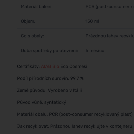
Materiál balení:
PCR (post-consumer re
Objem:
150 ml
Co s obaly:
Prázdnou lahev recykluj
Doba spotřeby po otevření:
6 měsíců
Certifikáty:
AIAB
Bio
Eco Cosmesi
Podíl přírodních surovin: 99,7 %
Země původu: Vyrobeno v Itálii
Původ vůně: syntetický
Materiál obalu: PCR (post-consumer recyklovaný plast)
Jak recyklovat: Prázdnou lahev recyklujte v kontejneru 