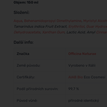
Objem: 150 ml
Složení:
Aqua
,
Behenamidopropyl Dimethylamine
,
Myristyl Alcoh
Tamarindus indica Fruit Extract,
Erythritol
,
Guar Hydrox
Dehydroacetate
,
Xanthan Gum
, Lactic Acid, Amyl
Cinna
Další info:
Značka
Officina Naturae
Země původu:
Vyrobeno v Itálii
Certifikáty:
AIAB
Bio
Eco Cosmesi
Podíl přírodních surovin:
99,7 %
Původ vůně:
přírodně identický