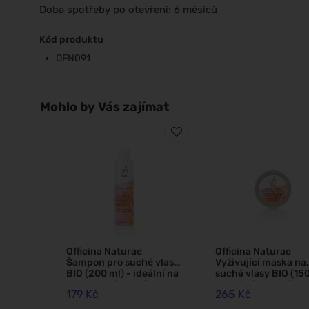
Doba spotřeby po otevření: 6 měsíců
Kód produktu
OFN091
Mohlo by Vás zajímat
Officina Naturae
Officina Naturae
Šampon pro suché vlasy
Vyživující maska na
BIO (200 ml) - ideální na
suché vlasy BIO (150
roztřepené konečky
- ideální na roztřep
179 Kč
265 Kč
konečky