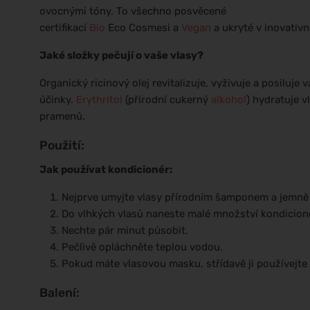
ovocnými tóny. To všechno posvěcené
certifikací
Bio
Eco Cosmesi a
Vegan
a ukryté v inovativ
Jaké složky pečují o vaše vlasy?
Organický ricinový olej revitalizuje, vyživuje a posiluje
účinky.
Erythritol
(přírodní cukerný
alkohol
) hydratuje 
pramenů.
Použití:
Jak používat kondicionér:
Nejprve umyjte vlasy přírodním šamponem a jemně 
Do vlhkých vlasů naneste malé množství kondicion
Nechte pár minut působit.
Pečlivě opláchněte teplou vodou.
Pokud máte vlasovou masku, střídavě ji používejte 
Balení: