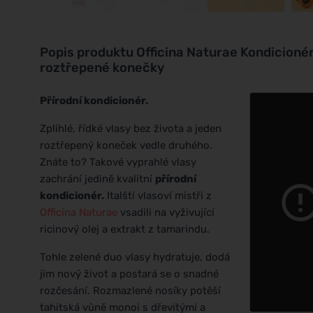
Popis produktu
Officina Naturae Kondicionér
roztřepené konečky
Přírodní kondicionér.
Zplihlé, řídké vlasy bez života a jeden
roztřepený koneček vedle druhého.
Znáte to? Takové vyprahlé vlasy
zachrání jedině kvalitní
přírodní
kondicionér.
Italští vlasoví mistři z
Officina Naturae
vsadili na vyživující
ricinový olej a extrakt z tamarindu.
Tohle zelené duo vlasy hydratuje, dodá
jim nový život a postará se o snadné
rozčesání. Rozmazlené nosíky potěší
tahitská vůně monoi s dřevitými a