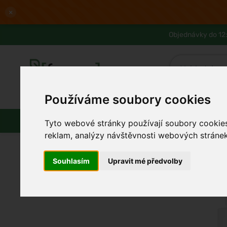
×
Objednávky do 12:
Používáme soubory cookies
Slevy až -80%
Blog
Lexikon
Parfémy
Líčení
Vlasy
Pleť
Tyto webové stránky používají soubory cookies 
reklam, analýzy návštěvnosti webových stránek 
Souhlasím
Upravit mé předvolby