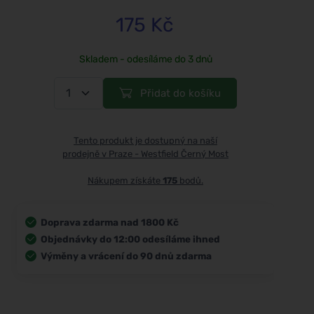
175 Kč
Skladem - odesíláme do 3 dnů
Přidat do košíku
Tento produkt je dostupný na naší
prodejně v Praze - Westfield Černý Most
Nákupem získáte
175
bodů.
Doprava zdarma nad 1800 Kč
Objednávky do 12:00 odesíláme ihned
Výměny a vrácení do 90 dnů zdarma