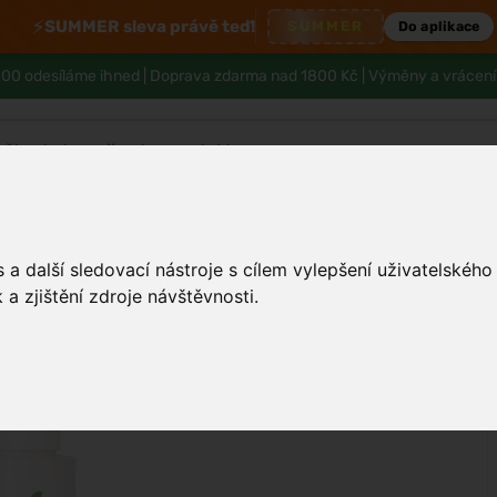
⚡
SUMMER sleva právě teď!
SUMMER
Do aplikace
00 odesíláme ihned |
Doprava zdarma nad 1800 Kč
| Výměny a vrácení
Tělo a hygiena
Děti
Muži
Zdraví
a další sledovací nástroje s cílem vylepšení uživatelskéh
a zjištění zdroje návštěvnosti.