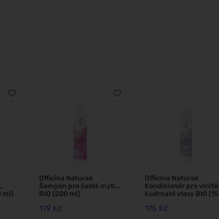
Officina Naturae
Officina Naturae
Šampon pro časté mytí
Kondicionér pro vlnité
 ml)
BIO (200 ml)
kudrnaté vlasy BIO (1
ené
ml)
179 Kč
175 Kč