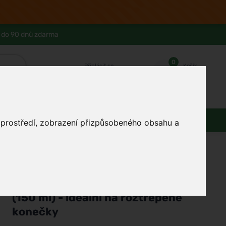
 do 90 dnů zdarma
0
Přihlásit se
Košík
Můj účet
Ferwer Club
Prodejna v Praze
Kontakty
Domácnost
Dárky
Obuv / oblečení
o prostředí, zobrazení přizpůsobeného obsahu a
/
Vlasy
/
Péče o vlasy
Officina Naturae
Kondicionér pro suché vlasy BIO
(150 ml) - ideální na roztřepené
konečky