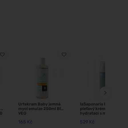
Urtekram Baby jemná
laSaponaria Bioaktivní
 a
mycí emulze 250ml BIO,
pleťový krém pro
50
VEG
hydrataci s meduňkou
BIO (50 ml)
165 Kč
529 Kč