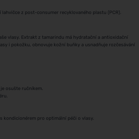
ní lahvičce z post-consumer recyklovaného plastu (PCR).
 vaše vlasy. Extrakt z tamarindu má hydratační a antioxidační
vlasy i pokožku, obnovuje kožní buňky a usnadňuje rozčesávání
je osušte ručníkem.
éru.
s kondicionérem pro optimální péči o vlasy.