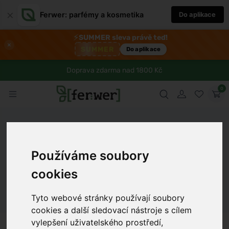
×
Ferwer: parfémy a kosmetika
Do aplikace
⚡
SUMMER sleva právě teď!
×
SUMMER
Do aplikace
Doprava zdarma nad 1800 Kč
0
Ferwer
Lexikon
Látka
Glycerin
Používáme soubory
cookies
Dámské parfémy
Pánské parfémy
Unisex parfémy
Tyto webové stránky používají soubory
cookies a další sledovací nástroje s cílem
vylepšení uživatelského prostředí,