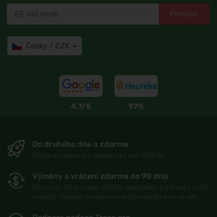
Přihlásit
Česky / CZK
4,7/5
97%
Do druhého dne a zdarma
Doprava zdarma pro objednávky nad 1800 Kč
Výměny a vrácení zdarma do 90 dnů
Kdykoli do 90 dnů nám můžete objednávku vrátit nebo zboží
vyměnit - náklady na dopravu zpětné zásilky jsou na nás