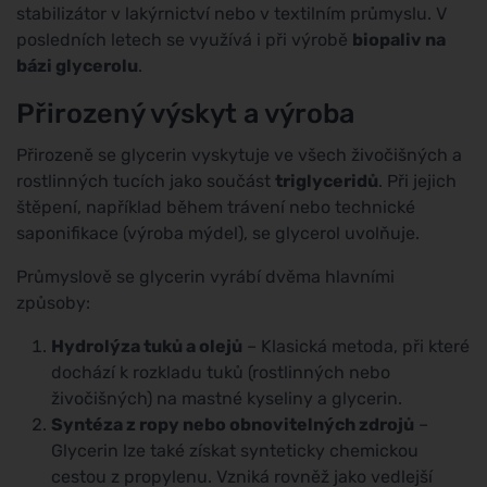
stabilizátor v lakýrnictví nebo v textilním průmyslu. V
posledních letech se využívá i při výrobě
biopaliv na
bázi glycerolu
.
Přirozený výskyt a výroba
Přirozeně se glycerin vyskytuje ve všech živočišných a
rostlinných tucích jako součást
triglyceridů
. Při jejich
štěpení, například během trávení nebo technické
saponifikace (výroba mýdel), se glycerol uvolňuje.
Průmyslově se glycerin vyrábí dvěma hlavními
způsoby:
Hydrolýza tuků a olejů
– Klasická metoda, při které
dochází k rozkladu tuků (rostlinných nebo
živočišných) na mastné kyseliny a glycerin.
Syntéza z ropy nebo obnovitelných zdrojů
–
Glycerin lze také získat synteticky chemickou
cestou z propylenu. Vzniká rovněž jako vedlejší