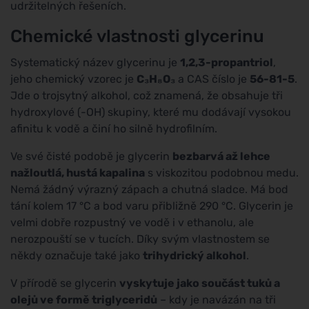
udržitelných řešeních.
Chemické vlastnosti glycerinu
Systematický název glycerinu je
1,2,3-propantriol
,
jeho chemický vzorec je
C₃H₈O₃
a CAS číslo je
56-81-5
.
Jde o trojsytný alkohol, což znamená, že obsahuje tři
hydroxylové (-OH) skupiny, které mu dodávají vysokou
afinitu k vodě a činí ho silně hydrofilním.
Ve své čisté podobě je glycerin
bezbarvá až lehce
nažloutlá, hustá kapalina
s viskozitou podobnou medu.
Nemá žádný výrazný zápach a chutná sladce. Má bod
tání kolem 17 °C a bod varu přibližně 290 °C. Glycerin je
velmi dobře rozpustný ve vodě i v ethanolu, ale
nerozpouští se v tucích. Díky svým vlastnostem se
někdy označuje také jako
trihydrický alkohol
.
V přírodě se glycerin
vyskytuje jako součást tuků a
olejů ve formě triglyceridů
– kdy je navázán na tři