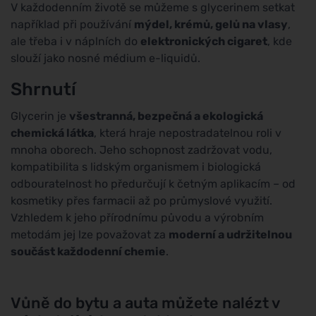
V každodenním životě se můžeme s glycerinem setkat
například při používání
mýdel, krémů, gelů na vlasy
,
ale třeba i v náplních do
elektronických cigaret
, kde
slouží jako nosné médium e-liquidů.
Shrnutí
Glycerin je
všestranná, bezpečná a ekologická
chemická látka
, která hraje nepostradatelnou roli v
mnoha oborech. Jeho schopnost zadržovat vodu,
kompatibilita s lidským organismem i biologická
odbouratelnost ho předurčují k četným aplikacím – od
kosmetiky přes farmacii až po průmyslové využití.
Vzhledem k jeho přírodnímu původu a výrobním
metodám jej lze považovat za
moderní a udržitelnou
součást každodenní chemie
.
Vůně do bytu a auta můžete nalézt v