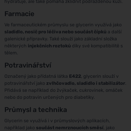
hydratuje, ale také pomáhá zklidnit podrážděnou kůži.
Farmacie
Ve farmaceutickém průmyslu se glycerin využívá jako
sladidlo, nosič pro léčiva nebo součást čípků
a další
galenické přípravky. Také slouží jako základní složka
některých
injekčních roztoků
díky své kompatibilitě s
tělem.
Potravinářství
Označený jako přídatná látka
E422
, glycerin slouží v
potravinářství jako
zvlhčovadlo, sladidlo i stabilizátor
.
Přidává se například do žvýkaček, cukrovinek, omáček
nebo do potravin určených pro diabetiky.
Průmysl a technika
Glycerin se využívá i v průmyslových aplikacích,
například jako
součást nemrznoucích směsí
, jako