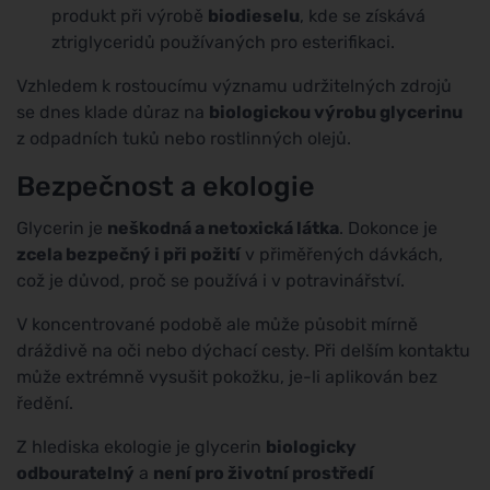
produkt při výrobě
biodieselu
, kde se získává
ztriglyceridů používaných pro esterifikaci.
Vzhledem k rostoucímu významu udržitelných zdrojů
se dnes klade důraz na
biologickou výrobu glycerinu
z odpadních tuků nebo rostlinných olejů.
Bezpečnost a ekologie
Glycerin je
neškodná a netoxická látka
. Dokonce je
zcela bezpečný i při požití
v přiměřených dávkách,
což je důvod, proč se používá i v potravinářství.
V koncentrované podobě ale může působit mírně
dráždivě na oči nebo dýchací cesty. Při delším kontaktu
může extrémně vysušit pokožku, je-li aplikován bez
ředění.
Z hlediska ekologie je glycerin
biologicky
odbouratelný
a
není pro životní prostředí