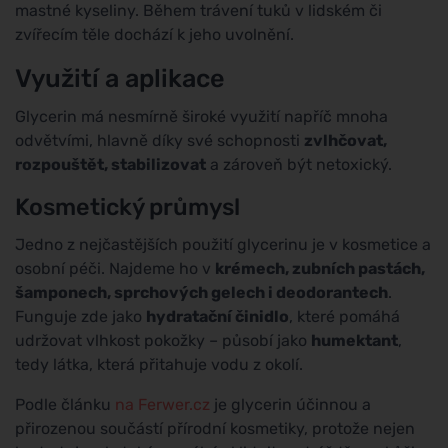
mastné kyseliny. Během trávení tuků v lidském či
zvířecím těle dochází k jeho uvolnění.
Využití a aplikace
Glycerin má nesmírně široké využití napříč mnoha
odvětvími, hlavně díky své schopnosti
zvlhčovat,
rozpouštět, stabilizovat
a zároveň být netoxický.
Kosmetický průmysl
Jedno z nejčastějších použití glycerinu je v kosmetice a
osobní péči. Najdeme ho v
krémech, zubních pastách,
šamponech, sprchových gelech i deodorantech
.
Funguje zde jako
hydratační činidlo
, které pomáhá
udržovat vlhkost pokožky – působí jako
humektant
,
tedy látka, která přitahuje vodu z okolí.
Podle článku
na Ferwer.cz
je glycerin účinnou a
přirozenou součástí přírodní kosmetiky, protože nejen