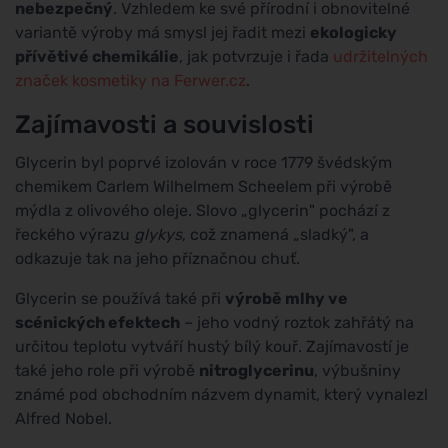
nebezpečný
. Vzhledem ke své přírodní i obnovitelné
variantě výroby má smysl jej řadit mezi
ekologicky
přívětivé chemikálie
, jak potvrzuje i řada
udržitelných
značek kosmetiky na Ferwer.cz
.
Zajímavosti a souvislosti
Glycerin byl poprvé izolován v roce 1779 švédským
chemikem Carlem Wilhelmem Scheelem při výrobě
mýdla z olivového oleje. Slovo „glycerin" pochází z
řeckého výrazu
glykys
, což znamená „sladký", a
odkazuje tak na jeho příznačnou chuť.
Glycerin se používá také při
výrobě mlhy ve
scénických efektech
– jeho vodný roztok zahřátý na
určitou teplotu vytváří hustý bílý kouř. Zajímavostí je
také jeho role při výrobě
nitroglycerinu
, výbušniny
známé pod obchodním názvem dynamit, který vynalezl
Alfred Nobel.