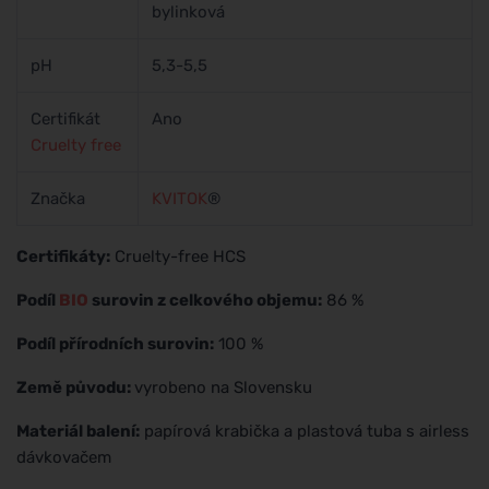
bylinková
pH
5,3-5,5
Certifikát
Ano
Cruelty free
Značka
KVITOK
®
Certifikáty:
Cruelty-free HCS
Podíl
BIO
surovin z celkového objemu:
86 %
Podíl přírodních surovin:
100 %
Země původu:
vyrobeno na Slovensku
Materiál balení:
papírová krabička a plastová tuba s airless
dávkovačem