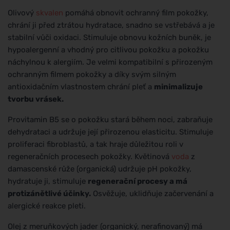
Olivový
skvalen
pomáhá obnovit ochranný film pokožky,
chrání ji před ztrátou hydratace, snadno se vstřebává a je
stabilní vůči oxidaci. Stimuluje obnovu kožních buněk, je
hypoalergenní a vhodný pro citlivou pokožku a pokožku
náchylnou k alergiím. Je velmi kompatibilní s přirozeným
ochranným filmem pokožky a díky svým silným
antioxidačním vlastnostem chrání pleť a
minimalizuje
tvorbu vrásek.
Provitamin B5 se o pokožku stará během noci, zabraňuje
dehydrataci a udržuje její přirozenou elasticitu. Stimuluje
proliferaci fibroblastů, a tak hraje důležitou roli v
regeneračních procesech pokožky. Květinová
voda
z
damascenské růže (organická) udržuje pH pokožky,
hydratuje ji, stimuluje
regenerační procesy a má
protizánětlivé účinky.
Osvěžuje, uklidňuje začervenání a
alergické reakce pleti.
Olej z meruňkových jader (organický, nerafinovaný) má