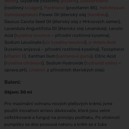
lecitin
), Glycerine (rostlinný
glycerin
),
Glycoproteins
(rostlinný
kolagen
),
Panthenol
(provitamin B5),
Helichrysum
Gymnocephalum
Flower Oil (éterický olej
Slaměnka
),
Daucus Carota Seed Oil (éterický olej z Mrkvových semen),
Lavandula Angustifolia Oil (éterický olej Levandule), Levulic
Acid (
kyselina levulová
– přírodní rostlinná kyselina),
Sodium Levulinate (
sůl kyseliny levulové
),
p-Anisic Acid
(kyselina anýzová – přírodní rostlinná kyselina), Tocopherol
(
vitamin E
), Xanthan Gum (
xantanová guma
), Citric Acid
(
kyselina citrónová
), Sodium Hydroxide (
hydroxid sodný
–
úprava pH),
Linalool
.
z přírodních éterických olejů
Balení:
Objem: 30 ml
Pro maximální ochranu nových pleťových krémů jsme
použili inovativní airless dávkovače, které jsou velmi
sofistikované a fungují na principu podtlaku. Po stisknutí
pumpičky se dno posouvá nahoru a krém se z tuby