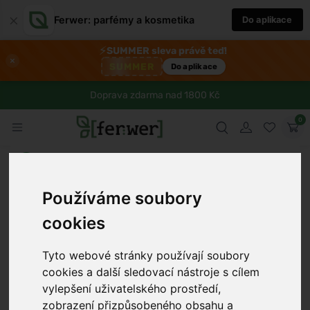
×
Ferwer: parfémy a kosmetika
Do aplikace
⚡
SUMMER sleva právě teď!
×
SUMMER
Do aplikace
Doprava zdarma nad 1800 Kč
0
Používáme soubory
cookies
Tyto webové stránky používají soubory
cookies a další sledovací nástroje s cílem
vylepšení uživatelského prostředí,
zobrazení přizpůsobeného obsahu a