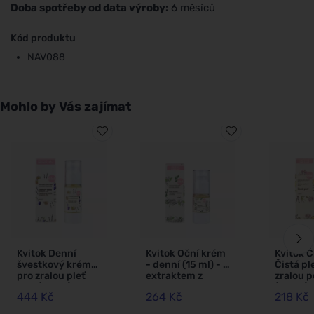
Doba spotřeby od data výroby:
6 měsíců
Kód produktu
NAV088
Mohlo by Vás zajímat
Kvitok Denní
Kvitok Oční krém
Kvitok Či
švestkový krém
- denní (15 ml) - s
Čistá pl
pro zralou pleť
extraktem z
zralou 
50+ (30 ml) - s
plamatky a
(50 ml) 
444 Kč
264 Kč
218 Kč
rostlinným
přesličky
nevysuš
kolagenem
pružnos