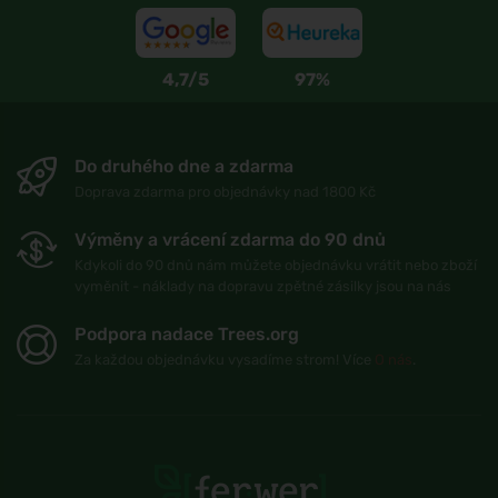
4,7/5
97%
Do druhého dne a zdarma
Doprava zdarma pro objednávky nad 1800 Kč
Výměny a vrácení zdarma do 90 dnů
Kdykoli do 90 dnů nám můžete objednávku vrátit nebo zboží
vyměnit - náklady na dopravu zpětné zásilky jsou na nás
Podpora nadace Trees.org
Za každou objednávku vysadíme strom! Více
O nás
.