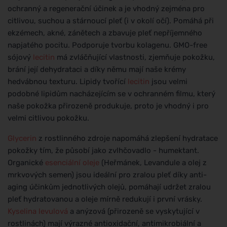
ochranný a regenerační účinek a je vhodný zejména pro
citlivou, suchou a stárnoucí pleť (i v okolí očí). Pomáhá při
ekzémech, akné, zánětech a zbavuje pleť nepříjemného
napjatého pocitu. Podporuje tvorbu kolagenu. GMO-free
sójový
lecitin
má zvláčňující vlastnosti, zjemňuje pokožku,
brání její dehydrataci a díky němu mají naše krémy
hedvábnou texturu. Lipidy tvořící
lecitin
jsou velmi
podobné lipidům nacházejícím se v ochranném filmu, který
naše pokožka přirozeně produkuje, proto je vhodný i pro
velmi citlivou pokožku.
Glycerin
z rostlinného zdroje napomáhá zlepšení hydratace
pokožky tím, že působí jako zvlhčovadlo - humektant.
Organické
esenciální oleje
(Heřmánek, Levandule a olej z
mrkvových semen) jsou ideální pro zralou pleť díky anti-
aging účinkům jednotlivých olejů, pomáhají udržet zralou
pleť hydratovanou a oleje mírně redukují i první vrásky.
Kyselina levulová
a anýzová (přirozeně se vyskytující v
rostlinách) mají výrazné antioxidační, antimikrobiální a