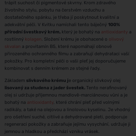
trápit suchost či pigmentové skvrny. Krom zdravého
životního stylu, pobytu na čerstvém vzduchu a
dostatečného spánku, je třeba jí poskytnout kvalitní a
adekvátní péči. V Kvitku namíchali tento báječný
100%
přírodní švestkový krém,
který je bohatý na
antioxidanty
a
rostlinný
kolagen
. Složení krému je obohacené o
olivový
skvalan
a provitamín B5, které napomáhají obnově
přirozeného ochranného filmu a zabraňují dehydrataci vaší
pokožky. Pro kompletní péči o vaši pleť jej doporučujeme
kombinovat s denním krémem ze stejné řady.
Základem
slivkového krému j
e organický slivkový olej
lisovaný za studena z jader švestek.
Tento nerafinovaný
olej si udržuje příjemnou mandlově-marciánovou vůni a je
bohatý na
antioxidanty
, které chrání pleť před volnými
radikály, a také na olejovou a linolovou kyselinu. Je vhodný
pro ošetření suché, citlivé a dehydrované pleti, podporuje
regeneraci pokožky a zabraňuje jejímu vysychání, udržuje ji
jemnou a hladkou a předchází vzniku vrásek.