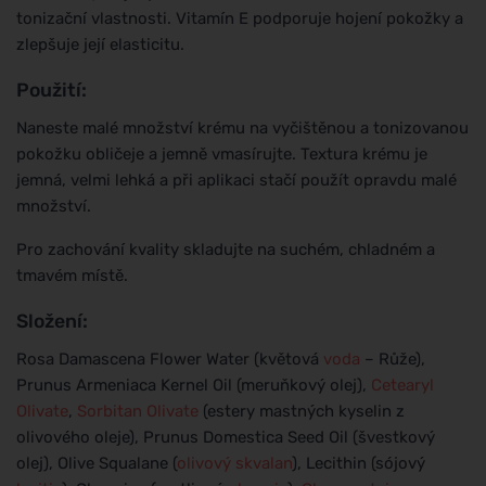
tonizační vlastnosti. Vitamín E podporuje hojení pokožky a
zlepšuje její elasticitu.
Použití:
Naneste malé množství krému na vyčištěnou a tonizovanou
pokožku obličeje a jemně vmasírujte. Textura krému je
jemná, velmi lehká a při aplikaci stačí použít opravdu malé
množství.
Pro zachování kvality skladujte na suchém, chladném a
tmavém místě.
Složení:
Rosa Damascena Flower Water (květová
voda
– Růže),
Prunus Armeniaca Kernel Oil (meruňkový olej),
Cetearyl
Olivate
,
Sorbitan Olivate
(estery mastných kyselin z
olivového oleje), Prunus Domestica Seed Oil (švestkový
olej), Olive Squalane (
olivový skvalan
), Lecithin (sójový