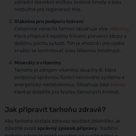
základní stavební složkou svalové hmoty a jsou
nezbytné pro regeneraci těla.
Vláknina pro podporu trávení
Celozrnná varianta tarhoni obsahuje více
vlákniny
,
která přispívá k lepšímu trávení, prevenci zácpy a
delšímu pocitu sytosti. Tím je vhodná i pro osoby
snažící se kontrolovat svou tělesnou hmotnost.
Minerály a vitamíny
Tarhoňa je zdrojem vitamínů skupiny B, které
podporují správnou funkci nervového systému a
energetický metabolismus. Obsahuje také
železo
,
které je důležité pro tvorbu červených krvinek.
Jak připravit tarhoňu zdravě?
Aby tarhoňa zůstala zdravou součástí jídelníčku, je
důležité zvolit
správný způsob přípravy
. Tradiční
metoda zahrnuje lehké opražení na suché pánvi a