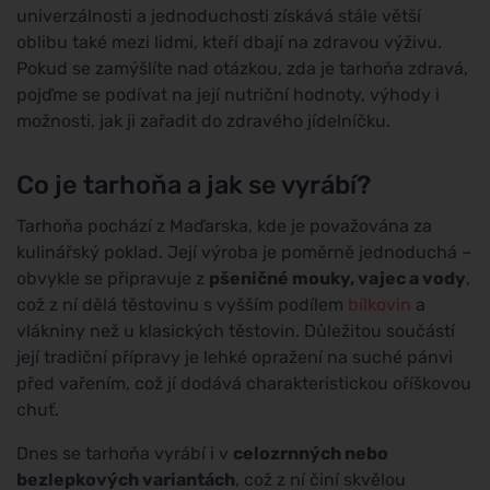
univerzálnosti a jednoduchosti získává stále větší
oblibu také mezi lidmi, kteří dbají na zdravou výživu.
Pokud se zamýšlíte nad otázkou, zda je tarhoňa zdravá,
pojďme se podívat na její nutriční hodnoty, výhody i
možnosti, jak ji zařadit do zdravého jídelníčku.
Co je tarhoňa a jak se vyrábí?
Tarhoňa pochází z Maďarska, kde je považována za
kulinářský poklad. Její výroba je poměrně jednoduchá –
obvykle se připravuje z
pšeničné mouky, vajec a vody
,
což z ní dělá těstovinu s vyšším podílem
bílkovin
a
vlákniny než u klasických těstovin. Důležitou součástí
její tradiční přípravy je lehké opražení na suché pánvi
před vařením, což jí dodává charakteristickou oříškovou
chuť.
Dnes se tarhoňa vyrábí i v
celozrnných nebo
bezlepkových variantách
, což z ní činí skvělou