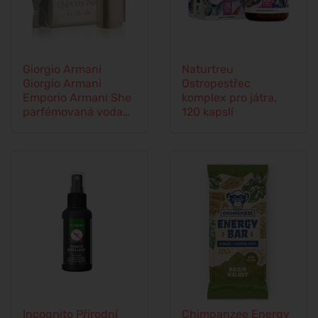
Giorgio Armani
Naturtreu
Giorgio Armani
Ostropestřec
Emporio Armani She
komplex pro játra,
parfémovaná voda
120 kapslí
pro ženy
Incognito Přírodní
Chimpanzee Energy