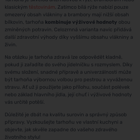
klasickým
těstovinám
. Zatímco bílá rýže nabízí pouze
omezený obsah vlákniny a brambory mají nižší obsah
bílkovin, tarhoňa
kombinuje výživové hodnoty
obou
zmíněných potravin. Celozrnná varianta navíc přidává
další zdravotní výhody díky vyššímu obsahu vlákniny a
živin.
Na otázku je tarhoňa zdravá lze odpovědět kladně,
pokud ji zařadíte do svého jídelníčku s rozmyslem. Díky
svému složení, snadné přípravě a univerzálnosti může
být tarhoňa výbornou volbou pro pestrou a vyváženou
stravu. Ať už ji použijete jako přílohu, součást polévek
nebo základ hlavního jídla, její chuť i výživové hodnoty
vás určitě potěší.
Důležité je dbát na kvalitu surovin a správný způsob
přípravy. Vyzkoušejte tarhoňu ve vlastní kuchyni a
objevte, jak skvěle zapadne do vašeho zdravého
životního stylu!