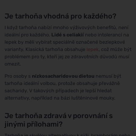
Je tarhoňa vhodná pro každého?
I když tarhoňa nabízí mnoho výživových benefitů, není
ideální pro každého.
Lidé s celiakií
nebo intolerancí na
lepek by měli vybírat speciálně označené bezlepkové
varianty. Klasická tarhoňa obsahuje
lepek
, což může být
problémem pro ty, kteří jej ze zdravotních důvodů musí
omezit.
Pro osoby s
nízkosacharidovou dietou
nemusí být
tarhoňa ideální volbou, protože obsahuje převážně
sacharidy. V takových případech je lepší hledat
alternativy, například na bázi luštěninové mouky.
Je tarhoňa zdravá v porovnání s
jinými přílohami?
Tarhoňa je skvělou alternativou k rýži, bramborám nebo