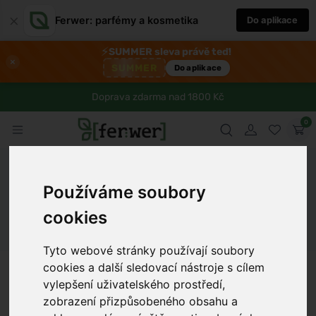
×
Ferwer: parfémy a kosmetika
Do aplikace
⚡
SUMMER sleva právě teď!
×
SUMMER
Do aplikace
Doprava zdarma nad 1800 Kč
0
Ferwer
Blog
Zdraví
Proč je tarhoňa zdravá a jak ji můžete
připravit
Používáme soubory
cookies
Dámské parfémy
Pánské parfémy
Unisex parfémy
Tyto webové stránky používají soubory
cookies a další sledovací nástroje s cílem
Petr Novák
6 min
13.1.2025
vylepšení uživatelského prostředí,
zobrazení přizpůsobeného obsahu a