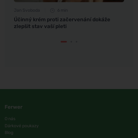
Jan Svoboda
6 min
Petr N
axi
Účinný krém proti začervenání dokáže
Jód v
zlepšit stav vaší pleti
zdrav
Ferwer
O nás
Dárkové poukazy
Blog