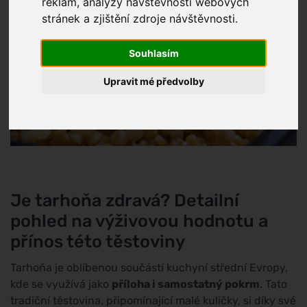
reklam, analýzy návštěvnosti webových
stránek a zjištění zdroje návštěvnosti.
Souhlasím
Upravit mé předvolby
Je tarhoňa zdravá? Detailní
pohled na výživovou hodnotu a
přínos této těstoviny
Tarhoňa je oblíbenou součástí kuchyní střední Evropy,
kde se využívá jako
příloha i samostatný pokrm
. Tato
tradiční těstovina, připomínající malé kuličky, si díky své