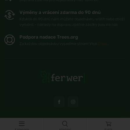
Výměny a vrácení zdarma do 90 dnů
Kdykoli do 90 dnů nám můžete objednávku vrátit nebo zboží
vyměnit - náklady na dopravu zpětné zásilky jsou na nás
Podpora nadace Trees.org
Za každou objednávku vysadíme strom! Více
O nás
.
© Topshelf s.r.o. Všechna práva vyhrazena.
Kategorie
Hledání
Košík