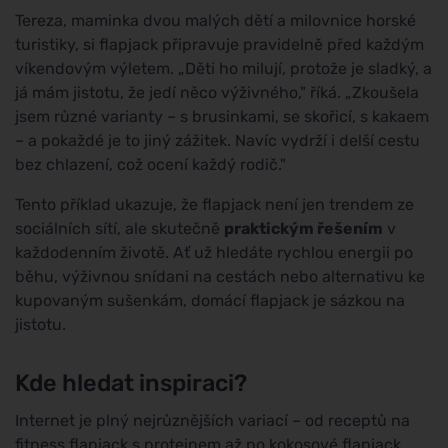
Tereza, maminka dvou malých dětí a milovnice horské
turistiky, si flapjack připravuje pravidelně před každým
víkendovým výletem. „Děti ho milují, protože je sladký, a
já mám jistotu, že jedí něco výživného," říká. „Zkoušela
jsem různé varianty – s brusinkami, se skořicí, s kakaem
– a pokaždé je to jiný zážitek. Navíc vydrží i delší cestu
bez chlazení, což ocení každý rodič."
Tento příklad ukazuje, že flapjack není jen trendem ze
sociálních sítí, ale skutečně
praktickým řešením
v
každodenním životě. Ať už hledáte rychlou energii po
běhu, výživnou snídani na cestách nebo alternativu ke
kupovaným sušenkám, domácí flapjack je sázkou na
jistotu.
Kde hledat inspiraci?
Internet je plný nejrůznějších variací – od receptů na
fitness flapjack s proteinem až po kokosové flapjack