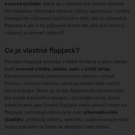
ovesná tyčinka
, která se v posledních letech dostala
do hledáčku milovníků zdravé výživy, sportovců i rodičů
hledajících výživnou svačinu pro děti. Ale co přesně je
flapjack a jak si ho připravit doma tak, aby byl chutný,
výživný a zároveň zdravý?
Co je vlastně flapjack?
Původní flapjack pochází z Velké Británie a jeho základ
tvoří
ovesné vločky, máslo, cukr
a
zlatý sirup
.
Kombinace těchto jednoduchých surovin vytváří
hustou, vláčnou tyčinku, která je ideální jako rychlý
zdroj energie. Dnes už se ale flapjack dávno nevyrábí
jen podle tradičního receptu. Zdravější verze, často
označované jako fitness flapjack nebo zdravý rcept na
flapjack, nahrazují rafinovaný cukr
alternativními
sladidly
, přidávají ořechy, semínka, sušené ovoce nebo
superpotraviny a často se obejdou i bez másla.