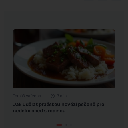
Tomáš Vařecha
7 min
Martin
Jak udělat pražskou hovězí pečeně pro
Jak s
nedělní oběd s rodinou
rodin