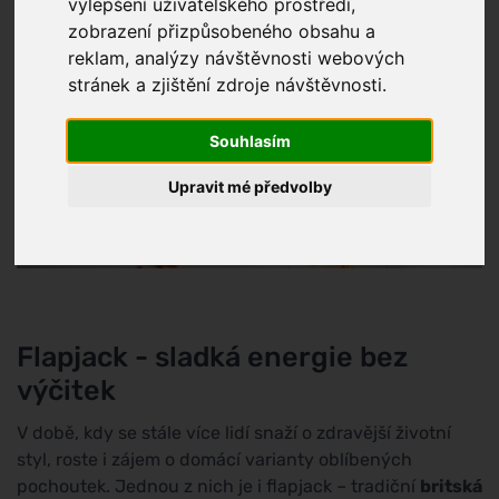
vylepšení uživatelského prostředí,
zobrazení přizpůsobeného obsahu a
reklam, analýzy návštěvnosti webových
stránek a zjištění zdroje návštěvnosti.
Souhlasím
Upravit mé předvolby
Flapjack - sladká energie bez
výčitek
V době, kdy se stále více lidí snaží o zdravější životní
styl, roste i zájem o domácí varianty oblíbených
pochoutek. Jednou z nich je i flapjack – tradiční
britská