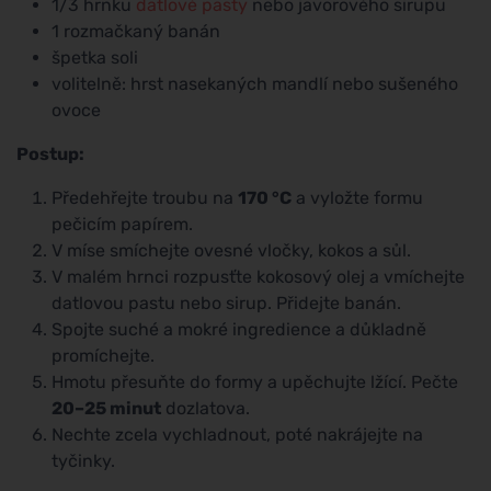
1/3 hrnku
datlové pasty
nebo javorového sirupu
1 rozmačkaný banán
špetka soli
volitelně: hrst nasekaných mandlí nebo sušeného
ovoce
Postup:
Předehřejte troubu na
170 °C
a vyložte formu
pečicím papírem.
V míse smíchejte ovesné vločky, kokos a sůl.
V malém hrnci rozpusťte kokosový olej a vmíchejte
datlovou pastu nebo sirup. Přidejte banán.
Spojte suché a mokré ingredience a důkladně
promíchejte.
Hmotu přesuňte do formy a upěchujte lžící. Pečte
20–25 minut
dozlatova.
Nechte zcela vychladnout, poté nakrájejte na
tyčinky.