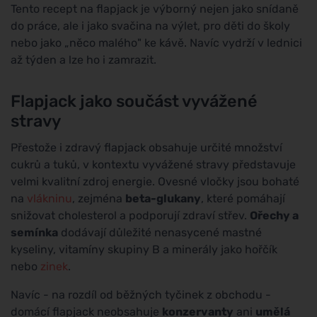
Tento recept na flapjack je výborný nejen jako snídaně
do práce, ale i jako svačina na výlet, pro děti do školy
nebo jako „něco malého" ke kávě. Navíc vydrží v lednici
až týden a lze ho i zamrazit.
Flapjack jako součást vyvážené
stravy
Přestože i zdravý flapjack obsahuje určité množství
cukrů a tuků, v kontextu vyvážené stravy představuje
velmi kvalitní zdroj energie. Ovesné vločky jsou bohaté
na
vlákninu
, zejména
beta-glukany
, které pomáhají
snižovat cholesterol a podporují zdraví střev.
Ořechy a
semínka
dodávají důležité nenasycené mastné
kyseliny, vitamíny skupiny B a minerály jako hořčík
nebo
zinek
.
Navíc - na rozdíl od běžných tyčinek z obchodu -
domácí flapjack neobsahuje
konzervanty
ani
umělá