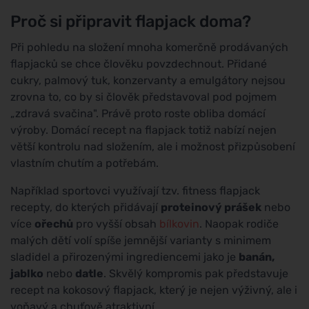
Proč si připravit flapjack doma?
Při pohledu na složení mnoha komerčně prodávaných
flapjacků se chce člověku povzdechnout. Přidané
cukry, palmový tuk, konzervanty a emulgátory nejsou
zrovna to, co by si člověk představoval pod pojmem
„zdravá svačina". Právě proto roste obliba domácí
výroby. Domácí recept na flapjack totiž nabízí nejen
větší kontrolu nad složením, ale i možnost přizpůsobení
vlastním chutím a potřebám.
Například sportovci využívají tzv. fitness flapjack
recepty, do kterých přidávají
proteinový prášek
nebo
více
ořechů
pro vyšší obsah
bílkovin
. Naopak rodiče
malých dětí volí spíše jemnější varianty s minimem
sladidel a přirozenými ingrediencemi jako je
banán,
jablko
nebo
datle
. Skvělý kompromis pak představuje
recept na kokosový flapjack, který je nejen výživný, ale i
voňavý a chuťově atraktivní.