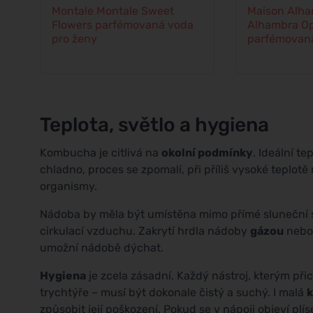
Montale Montale Sweet
Maison Alha
Flowers parfémovaná voda
Alhambra Op
pro ženy
parfémovaná
Teplota, světlo a hygiena
Kombucha je citlivá na
okolní podmínky
. Ideální t
chladno, proces se zpomalí, při příliš vysoké teplo
organismy.
Nádoba by měla být umístěna mimo přímé sluneční s
cirkulací vzduchu. Zakrytí hrdla nádoby
gázou
neb
umožní nádobě dýchat.
Hygiena
je zcela zásadní. Každý nástroj, kterým při
trychtýře – musí být dokonale čistý a suchý. I malá
způsobit její poškození. Pokud se v nápoji objeví pl