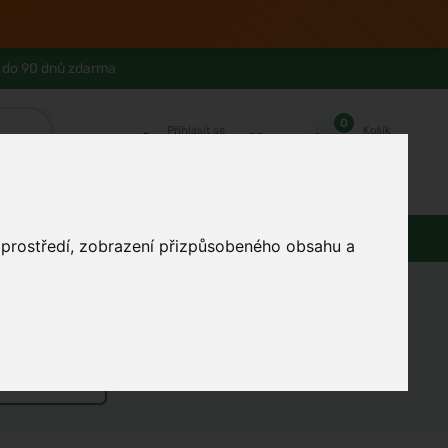
 do 90 dnů zdarma
0
Přihlásit se
Košík
Můj účet
Ferwer Club
Prodejna v Praze
Kontakty
Domácnost
Dárky
Obuv / oblečení
o prostředí, zobrazení přizpůsobeného obsahu a
m vaření