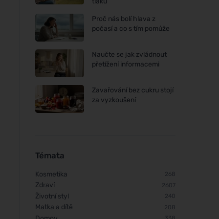
tlaku
Proč nás bolí hlava z
počasí a co s tím pomůže
Naučte se jak zvládnout
přetížení informacemi
Zavařování bez cukru stojí
za vyzkoušení
Témata
Kosmetika
268
Zdraví
2607
Životní styl
240
Matka a dítě
208
Domov
338