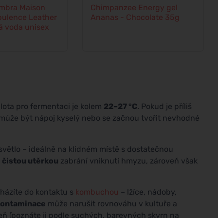
mbra Maison
Chimpanzee Energy gel
ulence Leather
Ananas - Chocolate 35g
 voda unisex
eplota pro fermentaci je kolem
22–27 °C
. Pokud je příliš
tě může být nápoj kyselý nebo se začnou tvořit nevhodné
větlo – ideálně na klidném místě s dostatečnou
o
čistou utěrkou
zabrání vniknutí hmyzu, zároveň však
cházíte do kontaktu s
kombuchou
– lžíce, nádoby,
kontaminace
může narušit rovnováhu v kultuře a
íseň (poznáte ji podle suchých, barevných skvrn na