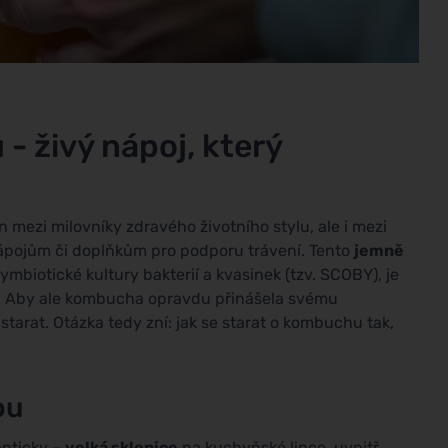
- živý nápoj, který
 mezi milovníky zdravého životního stylu, ale i mezi
m nápojům či doplňkům pro podporu trávení. Tento
jemně
ymbiotické kultury bakterií a kvasinek (tzv. SCOBY), je
. Aby ale kombucha opravdu přinášela svému
starat. Otázka tedy zní: jak se starat o kombuchu tak,
ou
nticky –
velká sklenice
na kuchyňské lince, uvnitř