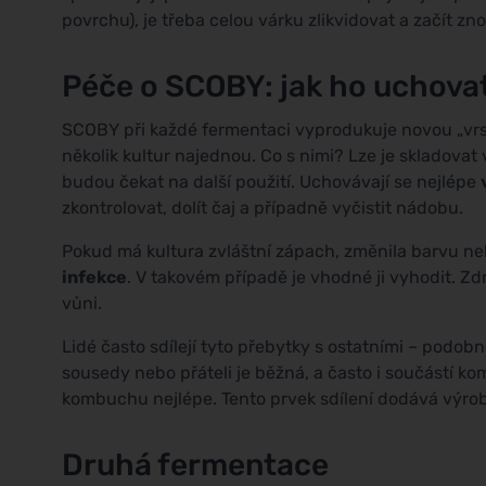
povrchu), je třeba celou várku zlikvidovat a začít zn
Péče o SCOBY: jak ho uchova
SCOBY při každé fermentaci vyprodukuje novou „vrst
několik kultur najednou. Co s nimi? Lze je skladovat
budou čekat na další použití. Uchovávají se nejlépe
zkontrolovat, dolít čaj a případně vyčistit nádobu.
Pokud má kultura zvláštní zápach, změnila barvu neb
infekce
. V takovém případě je vhodné ji vyhodit. 
vůni.
Lidé často sdílejí tyto přebytky s ostatními – podob
sousedy nebo přáteli je běžná, a často i součástí komu
kombuchu nejlépe. Tento prvek sdílení dodává výrob
Druhá fermentace