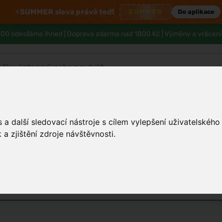
⚡
SUMMER sleva právě teď!
SUMMER
Do aplikace
00 odesíláme ihned |
Doprava zdarma nad 1800 Kč
| Výměny a vrácení
Tělo a hygiena
Děti
Muži
Zdraví
a další sledovací nástroje s cílem vylepšení uživatelskéh
a zjištění zdroje návštěvnosti.
ozvinout své dovednosti v domácí
 parfémy
Unisex parfémy
Vůně do bytu a auta