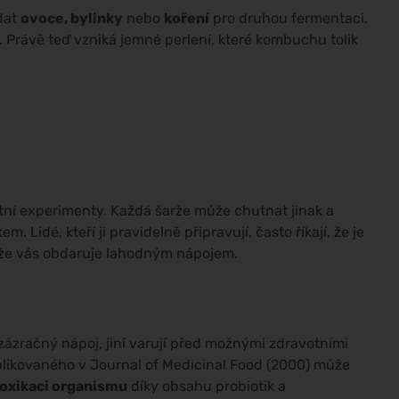
idat
ovoce, bylinky
nebo
koření
pro druhou fermentaci.
. Právě teď vzniká jemné perlení, které kombuchu tolik
astní experimenty. Každá šarže může chutnat jinak a
 Lidé, kteří ji pravidelně připravují, často říkají, že je
, že vás obdaruje lahodným nápojem.
zázračný nápoj, jiní varují před možnými zdravotními
ublikovaného v Journal of Medicinal Food (2000) může
oxikaci organismu
díky obsahu probiotik a