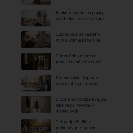
Funkční systém na papíry
a účtenky krok za krokem
Suché ruce od častého
mytí a účinná péče o ně
Jak zvládnout stres z
práce a nenést ho domů
Studená jídla do práce
vám ušetří čas i peníze
Cvičení na chodbě funguje
lépe než si myslíte i v
malém bytě
Jak podpořit dítě v
překonávání studu bez