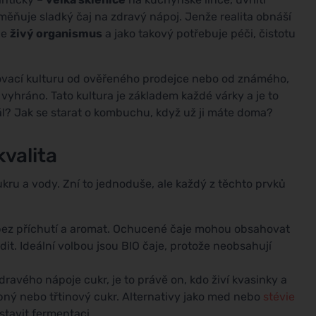
eměňuje sladký čaj na zdravý nápoj. Jenže realita obnáší
je
živý organismus
a jako takový potřebuje péči, čistotu
rtovací kulturu od ověřeného prodejce nebo od známého,
hráno. Tato kultura je základem každé várky a je to
dál? Jak se starat o kombuchu, když už ji máte doma?
kvalita
ukru a vody. Zní to jednoduše, ale každý z těchto prvků
j bez příchutí a aromat. Ochucené čaje mohou obsahovat
it. Ideální volbou jsou BIO čaje, protože neobsahují
dravého nápoje cukr, je to právě on, kdo živí kvasinky a
epný nebo třtinový cukr. Alternativy jako med nebo
stévie
tavit fermentaci.