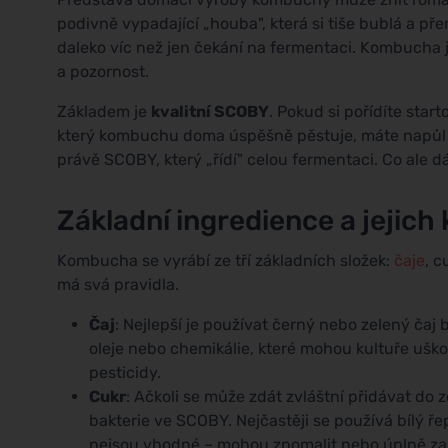
podivně vypadající „houba", která si tiše bublá a př
daleko víc než jen čekání na fermentaci. Kombucha 
a pozornost.
Základem je
kvalitní SCOBY
. Pokud si pořídíte sta
který kombuchu doma úspěšně pěstuje, máte napůl vy
právě SCOBY, který „řídí" celou fermentaci. Co ale 
Základní ingredience a jejich 
Kombucha se vyrábí ze tří základních složek:
čaje
, c
má svá pravidla.
Čaj
: Nejlepší je používat černý nebo zelený ča
oleje nebo chemikálie, které mohou kultuře uškod
pesticidy.
Cukr
: Ačkoli se může zdát zvláštní přidávat do z
bakterie ve SCOBY. Nejčastěji se používá bílý ř
nejsou vhodné – mohou zpomalit nebo úplně zas