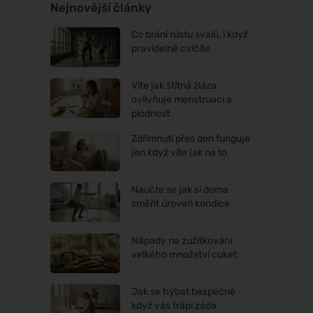
Nejnovější články
Co brání růstu svalů, i když
pravidelně cvičíte
Víte jak štítná žláza
ovlivňuje menstruaci a
plodnost
Zdřímnutí přes den funguje
jen když víte jak na to
Naučte se jak si doma
změřit úroveň kondice
Nápady na zužitkování
velkého množství cuket
Jak se hýbat bezpečně
když vás trápí záda