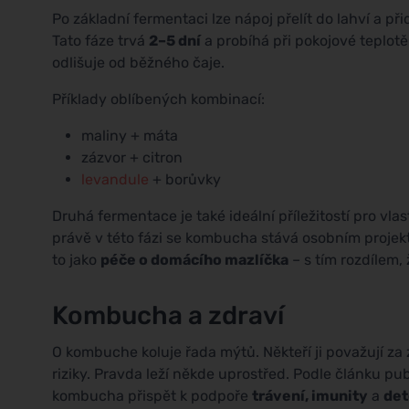
Po základní fermentaci lze nápoj přelít do lahví a př
Tato fáze trvá
2–5 dní
a probíhá při pokojové teplotě
odlišuje od běžného čaje.
Příklady oblíbených kombinací:
maliny + máta
zázvor + citron
levandule
+ borůvky
Druhá fermentace je také ideální příležitostí pro vl
právě v této fázi se kombucha stává osobním projektem.
to jako
péče o domácího mazlíčka
– s tím rozdílem
Kombucha a zdraví
O kombuche koluje řada mýtů. Někteří ji považují za 
riziky. Pravda leží někde uprostřed. Podle článku p
kombucha přispět k podpoře
trávení, imunity
a
det