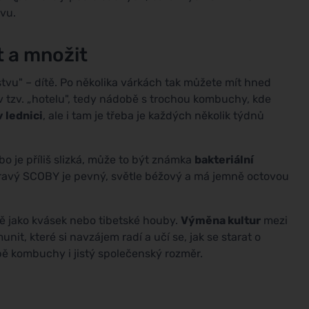
ovu.
t a množit
vu" – dítě. Po několika várkách tak můžete mít hned
 v tzv. „hotelu", tedy nádobě s trochou kombuchy, kde
v lednici
, ale i tam je třeba je každých několik týdnů
o je příliš slizká, může to být známka
bakteriální
Zdravý SCOBY je pevný, světle béžový a má jemně octovou
ně jako kvásek nebo tibetské houby.
Výměna kultur
mezi
nit, které si navzájem radí a učí se, jak se starat o
ě kombuchy i jistý společenský rozměr.