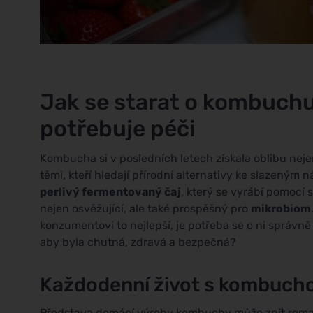
Jak se starat o kombuchu 
potřebuje péči
Kombucha si v posledních letech získala oblibu nejen
těmi, kteří hledají přírodní alternativy ke slazený
perlivý fermentovaný čaj
, který se vyrábí pomocí s
nejen osvěžující, ale také prospěšný pro
mikrobiom
konzumentovi to nejlepší, je potřeba se o ni správně 
aby byla chutná, zdravá a bezpečná?
Každodenní život s kombuch
Představa domácí výroby kombuchy může znít roma