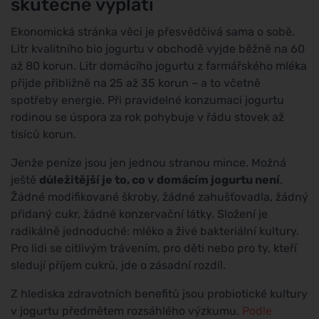
skutečně vyplatí
Ekonomická stránka věci je přesvědčivá sama o sobě.
Litr kvalitního bio jogurtu v obchodě vyjde běžně na 60
až 80 korun. Litr domácího jogurtu z farmářského mléka
přijde přibližně na 25 až 35 korun – a to včetně
spotřeby energie. Při pravidelné konzumaci jogurtu
rodinou se úspora za rok pohybuje v řádu stovek až
tisíců korun.
Jenže peníze jsou jen jednou stranou mince. Možná
ještě
důležitější je to, co v domácím jogurtu není
.
Žádné modifikované škroby, žádné zahušťovadla, žádný
přidaný cukr, žádné konzervační látky. Složení je
radikálně jednoduché: mléko a živé bakteriální kultury.
Pro lidi se citlivým trávením, pro děti nebo pro ty, kteří
sledují příjem cukrů, jde o zásadní rozdíl.
Z hlediska zdravotních benefitů jsou probiotické kultury
v jogurtu předmětem rozsáhlého výzkumu.
Podle