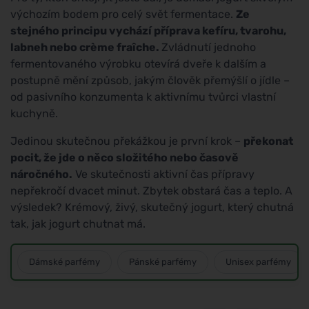
výchozím bodem pro celý svět fermentace.
Ze
stejného principu vychází příprava kefíru, tvarohu,
labneh nebo crème fraîche.
Zvládnutí jednoho
fermentovaného výrobku otevírá dveře k dalším a
postupně mění způsob, jakým člověk přemýšlí o jídle –
od pasivního konzumenta k aktivnímu tvůrci vlastní
kuchyně.
Jedinou skutečnou překážkou je první krok –
překonat
pocit, že jde o něco složitého nebo časově
náročného.
Ve skutečnosti aktivní čas přípravy
nepřekročí dvacet minut. Zbytek obstará čas a teplo. A
výsledek? Krémový, živý, skutečný jogurt, který chutná
tak, jak jogurt chutnat má.
Dámské parfémy
Pánské parfémy
Unisex parfémy