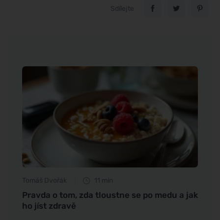
Sdílejte
Tomáš Dvořák
11 min
Jan S
Pravda o tom, zda tloustne se po medu a jak
Babsk
ho jíst zdravě
preve