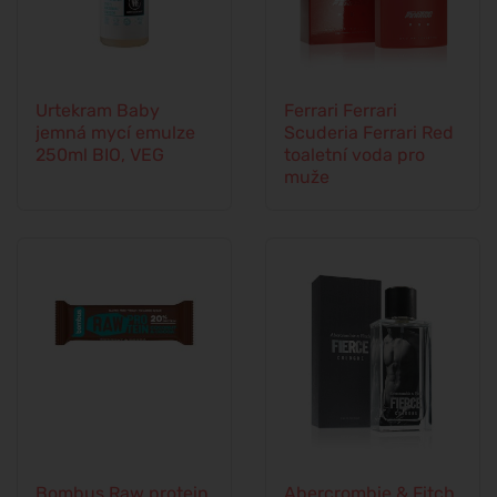
Urtekram Baby
Ferrari Ferrari
jemná mycí emulze
Scuderia Ferrari Red
250ml BIO, VEG
toaletní voda pro
muže
Bombus Raw protein
Abercrombie & Fitch