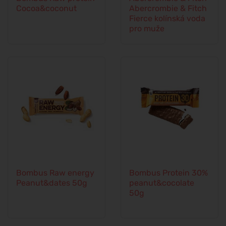
Cocoa&coconut
Abercrombie & Fitch
Fierce kolínská voda
pro muže
Bombus Raw energy
Bombus Protein 30%
Peanut&dates 50g
peanut&cocolate
50g