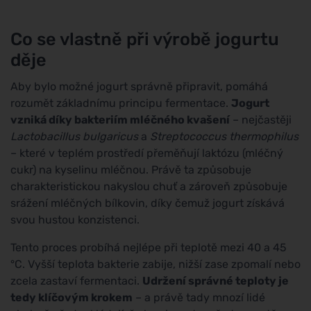
Co se vlastně při výrobě jogurtu
děje
Aby bylo možné jogurt správně připravit, pomáhá
rozumět základnímu principu fermentace.
Jogurt
vzniká díky bakteriím mléčného kvašení
– nejčastěji
Lactobacillus bulgaricus
a
Streptococcus thermophilus
– které v teplém prostředí přeměňují laktózu (mléčný
cukr) na kyselinu mléčnou. Právě ta způsobuje
charakteristickou nakyslou chuť a zároveň způsobuje
srážení mléčných bílkovin, díky čemuž jogurt získává
svou hustou konzistenci.
Tento proces probíhá nejlépe při teplotě mezi 40 a 45
°C. Vyšší teplota bakterie zabije, nižší zase zpomalí nebo
zcela zastaví fermentaci.
Udržení správné teploty je
tedy klíčovým krokem
– a právě tady mnozí lidé