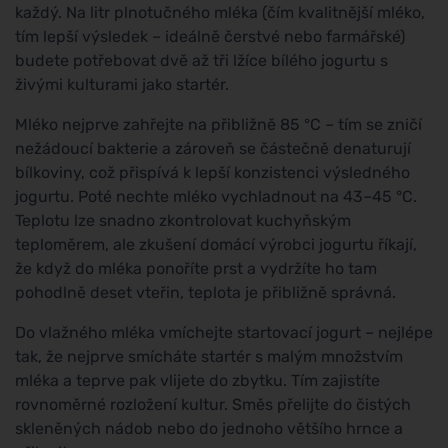
každý. Na litr plnotučného mléka (čím kvalitnější mléko,
tím lepší výsledek – ideálně čerstvé nebo farmářské)
budete potřebovat dvě až tři lžíce bílého jogurtu s
živými kulturami jako startér.
Mléko nejprve zahřejte na přibližně 85 °C – tím se zničí
nežádoucí bakterie a zároveň se částečně denaturují
bílkoviny, což přispívá k lepší konzistenci výsledného
jogurtu. Poté nechte mléko vychladnout na 43–45 °C.
Teplotu lze snadno zkontrolovat kuchyňským
teploměrem, ale zkušení domácí výrobci jogurtu říkají,
že když do mléka ponoříte prst a vydržíte ho tam
pohodlně deset vteřin, teplota je přibližně správná.
Do vlažného mléka vmíchejte startovací jogurt – nejlépe
tak, že nejprve smícháte startér s malým množstvím
mléka a teprve pak vlijete do zbytku. Tím zajistíte
rovnoměrné rozložení kultur. Směs přelijte do čistých
skleněných nádob nebo do jednoho většího hrnce a