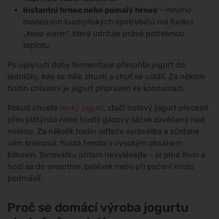
Instantní hrnec nebo pomalý hrnec
– mnoho
moderních kuchyňských spotřebičů má funkci
„keep warm", která udržuje právě potřebnou
teplotu.
Po uplynutí doby fermentace přesuňte jogurt do
ledničky, kde se dále zhustí a chuť se ustálí. Za několik
hodin chlazení je jogurt připraven ke konzumaci.
Pokud chcete
řecký jogurt
, stačí hotový jogurt přecezit
přes plátýnko nebo hustý gázový sáček zavěšený nad
miskou. Za několik hodin odteče syrovátka a zůstane
vám krémová, hustá hmota s vysokým obsahem
bílkovin. Syrovátku přitom nevylévejte – je plná živin a
hodí se do smoothie, polévek nebo při pečení místo
podmáslí.
Proč se domácí výroba jogurtu