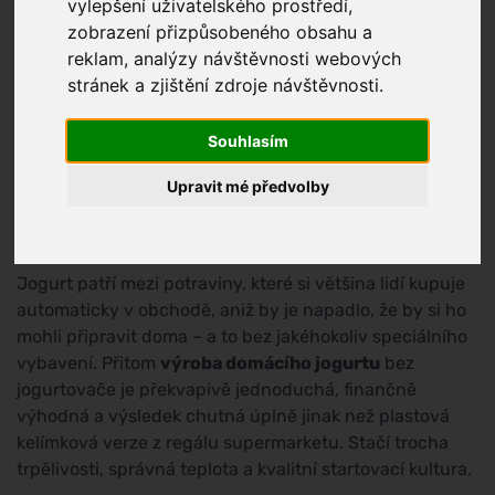
vylepšení uživatelského prostředí,
zobrazení přizpůsobeného obsahu a
reklam, analýzy návštěvnosti webových
stránek a zjištění zdroje návštěvnosti.
Souhlasím
Upravit mé předvolby
Jogurt patří mezi potraviny, které si většina lidí kupuje
automaticky v obchodě, aniž by je napadlo, že by si ho
mohli připravit doma – a to bez jakéhokoliv speciálního
vybavení. Přitom
výroba domácího jogurtu
bez
jogurtovače je překvapivě jednoduchá, finančně
výhodná a výsledek chutná úplně jinak než plastová
kelímková verze z regálu supermarketu. Stačí trocha
trpělivosti, správná teplota a kvalitní startovací kultura.