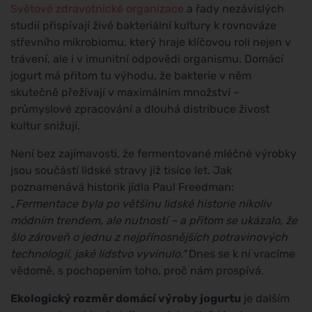
Světové zdravotnické organizace
a řady nezávislých
studií přispívají živé bakteriální kultury k rovnováze
střevního mikrobiomu, který hraje klíčovou roli nejen v
trávení, ale i v imunitní odpovědi organismu. Domácí
jogurt má přitom tu výhodu, že bakterie v něm
skutečně přežívají v maximálním množství –
průmyslové zpracování a dlouhá distribuce živost
kultur snižují.
Není bez zajímavosti, že fermentované mléčné výrobky
jsou součástí lidské stravy již tisíce let. Jak
poznamenává historik jídla Paul Freedman:
„Fermentace byla po většinu lidské historie nikoliv
módním trendem, ale nutností – a přitom se ukázalo, že
šlo zároveň o jednu z nejpřínosnějších potravinových
technologií, jaké lidstvo vyvinulo."
Dnes se k ní vracíme
vědomě, s pochopením toho, proč nám prospívá.
Ekologický rozměr domácí výroby jogurtu
je dalším