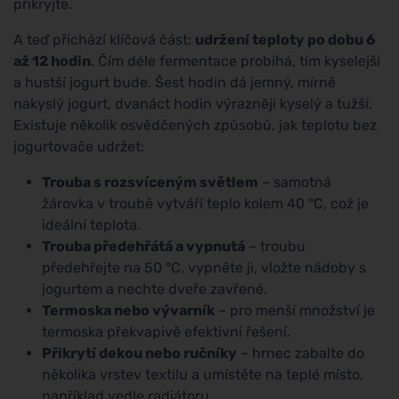
přikryjte.
A teď přichází klíčová část:
udržení teploty po dobu 6
až 12 hodin
. Čím déle fermentace probíhá, tím kyselejší
a hustší jogurt bude. Šest hodin dá jemný, mírně
nakyslý jogurt, dvanáct hodin výrazněji kyselý a tužší.
Existuje několik osvědčených způsobů, jak teplotu bez
jogurtovače udržet:
Trouba s rozsvíceným světlem
– samotná
žárovka v troubě vytváří teplo kolem 40 °C, což je
ideální teplota.
Trouba předehřátá a vypnutá
– troubu
předehřejte na 50 °C, vypněte ji, vložte nádoby s
jogurtem a nechte dveře zavřené.
Termoska nebo vývarník
– pro menší množství je
termoska překvapivě efektivní řešení.
Přikrytí dekou nebo ručníky
– hrnec zabalte do
několika vrstev textilu a umístěte na teplé místo,
například vedle radiátoru.