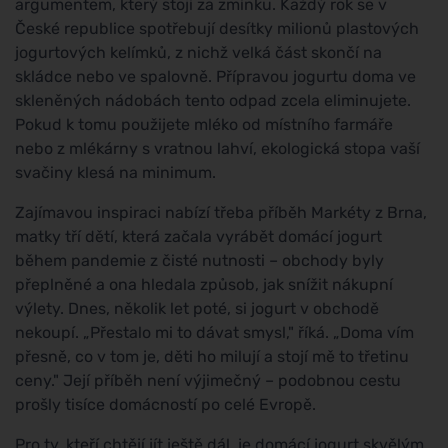
argumentem, který stojí za zmínku. Každý rok se v
České republice spotřebují desítky milionů plastových
jogurtových kelímků, z nichž velká část skončí na
skládce nebo ve spalovně. Přípravou jogurtu doma ve
skleněných nádobách tento odpad zcela eliminujete.
Pokud k tomu použijete mléko od místního farmáře
nebo z mlékárny s vratnou lahví, ekologická stopa vaší
svačiny klesá na minimum.
Zajímavou inspiraci nabízí třeba příběh Markéty z Brna,
matky tří dětí, která začala vyrábět domácí jogurt
během pandemie z čisté nutnosti – obchody byly
přeplněné a ona hledala způsob, jak snížit nákupní
výlety. Dnes, několik let poté, si jogurt v obchodě
nekoupí. „Přestalo mi to dávat smysl," říká. „Doma vím
přesně, co v tom je, děti ho milují a stojí mě to třetinu
ceny." Její příběh není výjimečný – podobnou cestu
prošly tisíce domácností po celé Evropě.
Pro ty, kteří chtějí jít ještě dál, je domácí jogurt skvělým