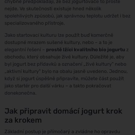
chybně předpokládají, že bez jogurtovače to prostě
nejde. Ve skutečnosti existuje hned několik
spolehlivých způsobů, jak správnou teplotu udržet i bez
specializovaného přístroje.
Jako startovací kulturu lze použít buď komerčně
dostupné mrazem sušené kultury, nebo – a to je
elegantní řešení –
prostě lžíci kvalitního bio jogurtu
z
obchodu, který obsahuje živé kultury. Důležité je, aby
byl jogurt bez přídavků a označení „živé kultury" nebo
„aktivní kultury" bylo na obalu jasně uvedeno. Jednou,
když si jogurt úspěšně připravíte, můžete část použít
jako startér pro další várku – a takto pokračovat
donekonečna.
Jak připravit domácí jogurt krok
za krokem
Základní postup je přímočarý a zvládne ho opravdu