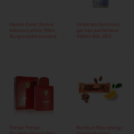
Henné Color Jemný
Urtekram Sprchový
krémový přeliv 90ml
gel bez parfemace
Burgundská červená
500ml BIO, VEG
Ferrari Ferrari
Bombus Raw energy
Scuderia Ferrari Red
Orange&cocoa