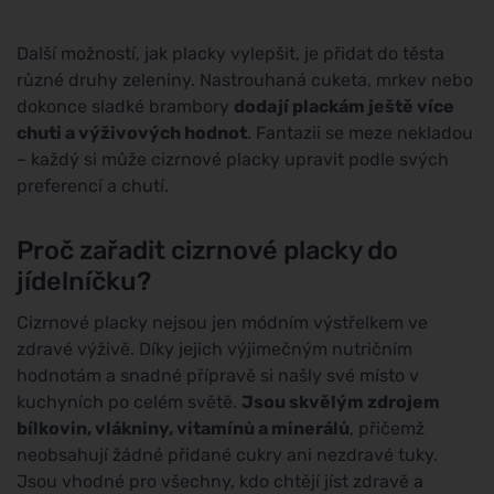
Další možností, jak placky vylepšit, je přidat do těsta
různé druhy zeleniny. Nastrouhaná cuketa, mrkev nebo
dokonce sladké brambory
dodají plackám ještě více
chuti a výživových hodnot
. Fantazii se meze nekladou
– každý si může cizrnové placky upravit podle svých
preferencí a chutí.
Proč zařadit cizrnové placky do
jídelníčku?
Cizrnové placky nejsou jen módním výstřelkem ve
zdravé výživě. Díky jejich výjimečným nutričním
hodnotám a snadné přípravě si našly své místo v
kuchyních po celém světě.
Jsou skvělým zdrojem
bílkovin, vlákniny, vitamínů a minerálů
, přičemž
neobsahují žádné přidané cukry ani nezdravé tuky.
Jsou vhodné pro všechny, kdo chtějí jíst zdravě a