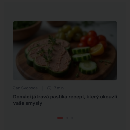
Jan Svoboda
7 min
Jan S
Domácí játrová pastika recept, který okouzlí
Hořčí
vaše smysly
sport