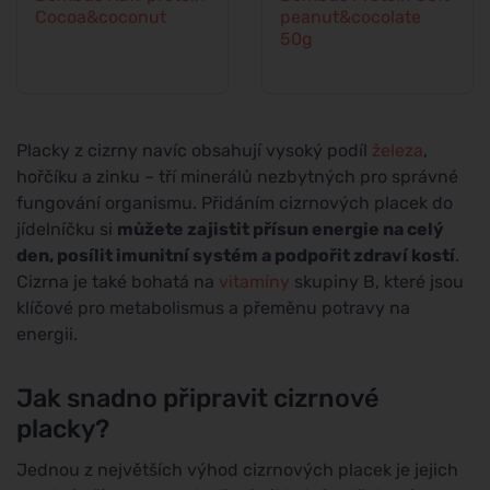
Cocoa&coconut
peanut&cocolate
50g
Placky z cizrny navíc obsahují vysoký podíl
železa
,
hořčíku a zinku – tří minerálů nezbytných pro správné
fungování organismu. Přidáním cizrnových placek do
jídelníčku si
můžete zajistit přísun energie na celý
den, posílit imunitní systém a podpořit zdraví kostí
.
Cizrna je také bohatá na
vitamíny
skupiny B, které jsou
klíčové pro metabolismus a přeměnu potravy na
energii.
Jak snadno připravit cizrnové
placky?
Jednou z největších výhod cizrnových placek je jejich