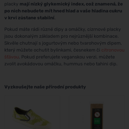
placky
mají nízký glykemický index, což znamená, že
po nich nebudete mít hned hlad a vaše hladina cukru
v krvi zůstane stabilní
.
Pokud máte rádi různé dipy a omáčky, cizrnové placky
jsou dokonalým základem pro nejrůznější kombinace.
Skvěle chutnají s jogurtovým nebo tvarohovým dipem,
který můžete ochutit bylinkami, česnekem či
citronovou
šťávou
. Pokud preferujete veganskou verzi, můžete
zvolit avokádovou omáčku, hummus nebo tahini dip.
Vyzkoušejte naše přírodní produkty