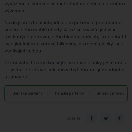
vyváženě, a zároveň si pochutnat na něčem chutném a
výživném.
Navíc jsou tyto placky ideálním pokrmem pro rodinné
večeře nebo rychlé obědy. Ať už se snažíte jíst více
rostlinných potravin, nebo hledáte způsob, jak obohatit
svůj jídelníček o zdravé bílkoviny, cizrnové placky jsou
vynikající volbou.
Tak neváhejte a vyzkoušejte cizrnové placky ještě dnes
– zjistíte, že zdravé jídlo může být chutné, jednoduché
a zábavné.
Dámské parfémy
Pánské parfémy
Unisex parfémy
Sdílejte