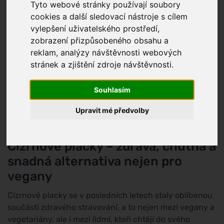
Tyto webové stránky používají soubory
cookies a další sledovací nástroje s cílem
vylepšení uživatelského prostředí,
zobrazení přizpůsobeného obsahu a
reklam, analýzy návštěvnosti webových
stránek a zjištění zdroje návštěvnosti.
Souhlasím
Upravit mé předvolby
Cizrnové placky – zdravá, chutná a
snadná alternativa nejen pro
vegany
Cizrnové placky se v posledních letech staly oblíbenou
součástí zdravého stravování, a to nejen mezi vegany a
vegetariány, ale i mezi lidmi, kteří chtějí do svého