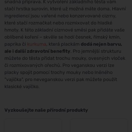
snadná příprava. K vytvoření základního těsta vám
stačí hrstka surovin, které už možná máte doma. Hlavní
ingrediencí jsou vařené nebo konzervované cizrny,
které stačí rozmačkat nebo rozmixovat do hladké
hmoty. K této základní cizrnové směsi pak přidáte vaše
oblíbené koření – skvěle se hodí česnek, římský kmín,
paprika či
kurkuma
, která plackám
dodá nejen barvu,
ale i další zdravotní benefity
. Pro jemnější strukturu
můžete do těsta přidat trochu mouky, ovesných vloček
či rozmixovaných ořechů. Pro veganskou verzi lze
placky spojit pomocí trochy mouky nebo lněného
"vajíčka", pro neveganskou verzi pak můžete použít
klasické vajíčko.
Vyzkoušejte naše přírodní produkty