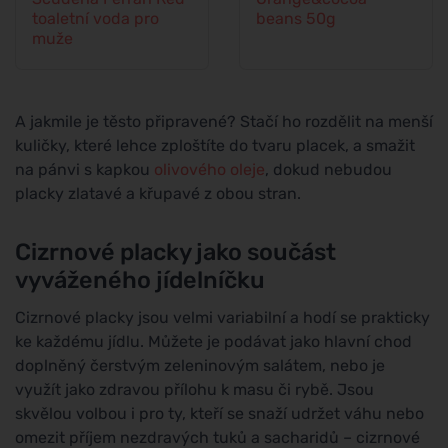
toaletní voda pro
beans 50g
muže
A jakmile je těsto připravené? Stačí ho rozdělit na menší
kuličky, které lehce zploštíte do tvaru placek, a smažit
na pánvi s kapkou
olivového oleje
, dokud nebudou
placky zlatavé a křupavé z obou stran.
Cizrnové placky jako součást
vyváženého jídelníčku
Cizrnové placky jsou velmi variabilní a hodí se prakticky
ke každému jídlu. Můžete je podávat jako hlavní chod
doplněný čerstvým zeleninovým salátem, nebo je
využít jako zdravou přílohu k masu či rybě. Jsou
skvělou volbou i pro ty, kteří se snaží udržet váhu nebo
omezit příjem nezdravých tuků a sacharidů – cizrnové