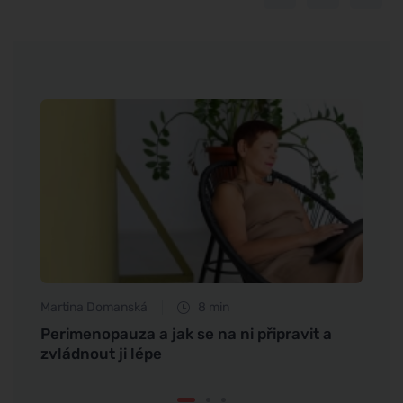
Martina Domanská
8 min
Eva No
Perimenopauza a jak se na ni připravit a
Proč 
zvládnout ji lépe