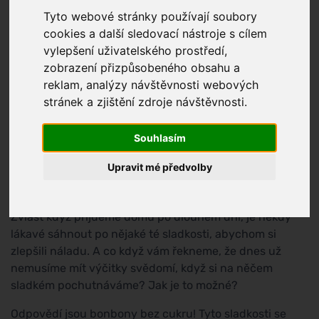
Tyto webové stránky používají soubory
cookies a další sledovací nástroje s cílem
vylepšení uživatelského prostředí,
zobrazení přizpůsobeného obsahu a
reklam, analýzy návštěvnosti webových
stránek a zjištění zdroje návštěvnosti.
Souhlasím
Upravit mé předvolby
Bonbony – kdo by je neměl rád? Jsou to sladkosti, které
si spousta lidí spojuje s dětstvím, zábavou a odměnami.
Zvlášť když přijdeme domů po dlouhém dni, je někdy
lákavé sáhnout po nějaké té sladkosti, abychom si
zlepšili náladu. A co když vám řekneme, že dnes už
nemusíme mít výčitky svědomí, když si na něčem
sladkém pochutnáváme? Jak je to možné?
Odpovědí jsou bonbony bez cukru! Tyto sladkosti se