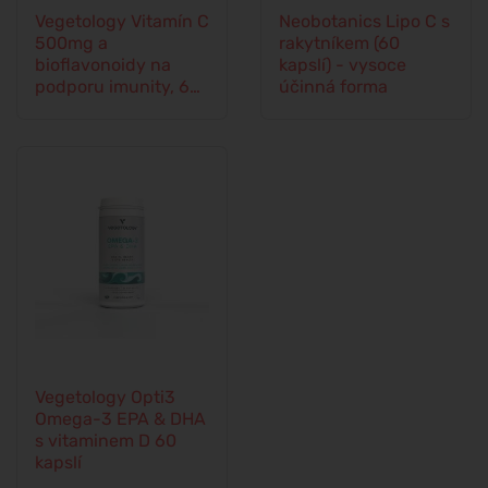
Vegetology Vitamín C
Neobotanics Lipo C s
500mg a
rakytníkem (60
bioflavonoidy na
kapslí) - vysoce
podporu imunity, 60
účinná forma
kapslí
Vegetology Opti3
Omega-3 EPA & DHA
s vitaminem D 60
kapslí