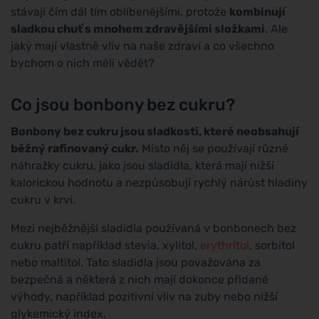
stávají čím dál tím oblíbenějšími, protože
kombinují
sladkou chuť s mnohem zdravějšími složkami
. Ale
jaký mají vlastně vliv na naše zdraví a co všechno
bychom o nich měli vědět?
Co jsou bonbony bez cukru?
Bonbony bez cukru jsou sladkosti, které neobsahují
běžný rafinovaný cukr.
Místo něj se používají různé
náhražky cukru, jako jsou sladidla, která mají nižší
kalorickou hodnotu a nezpůsobují rychlý nárůst hladiny
cukru v krvi.
Mezi nejběžnější sladidla používaná v bonbonech bez
cukru patří například stevia, xylitol,
erythritol
, sorbitol
nebo maltitol. Tato sladidla jsou považována za
bezpečná a některá z nich mají dokonce přidané
výhody, například pozitivní vliv na zuby nebo nižší
glykemický index.