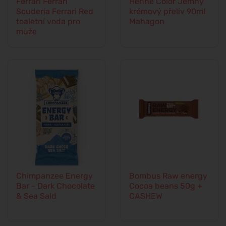
Ferrari Ferrari
Henné Color Jemný
Scuderia Ferrari Red
krémový přeliv 90ml
toaletní voda pro
Mahagon
muže
Chimpanzee Energy
Bombus Raw energy
Bar - Dark Chocolate
Cocoa beans 50g +
& Sea Sald
CASHEW