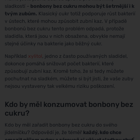
sladkostí –
bonbony bez cukru mohou být šetrnější i k
tvým zubům.
Klasický cukr totiž podporuje růst bakterií
v ústech, které mohou způsobit zubní kaz. V případě
bonbonů bez cukru tento problém odpadá, protože
sladidla, která jsou v nich obsažena, obvykle nemají
stejné účinky na bakterie jako běžný cukr.
Například
xylitol
, jedno z často používaných sladidel,
dokonce pomáhá snižovat počet bakterií, které
způsobují zubní kaz. Kromě toho, že si tedy můžete
pochutnat na sladkém, můžete si být jisti, že vaše zuby
nejsou vystaveny tak velkému riziku poškození.
Kdo by měl konzumovat bonbony bez
cukru?
Kdo by měl zařadit bonbony bez cukru do svého
jídelníčku? Odpovědí je, že téměř
každý, kdo chce
omezit příjem cukru a zároveň si užívat sladkou chuť.