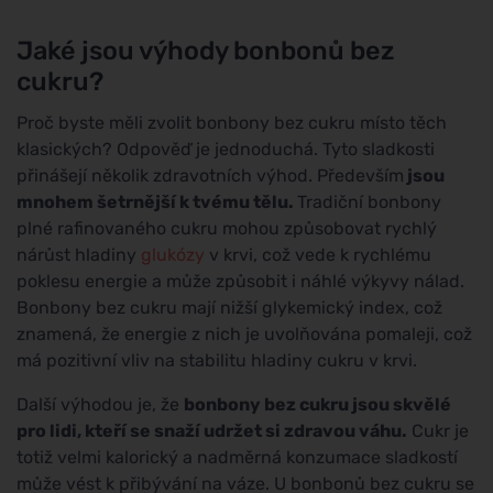
Jaké jsou výhody bonbonů bez
cukru?
Proč byste měli zvolit bonbony bez cukru místo těch
klasických? Odpověď je jednoduchá. Tyto sladkosti
přinášejí několik zdravotních výhod. Především
jsou
mnohem šetrnější k tvému tělu.
Tradiční bonbony
plné rafinovaného cukru mohou způsobovat rychlý
nárůst hladiny
glukózy
v krvi, což vede k rychlému
poklesu energie a může způsobit i náhlé výkyvy nálad.
Bonbony bez cukru mají nižší glykemický index, což
znamená, že energie z nich je uvolňována pomaleji, což
má pozitivní vliv na stabilitu hladiny cukru v krvi.
Další výhodou je, že
bonbony bez cukru jsou skvělé
pro lidi, kteří se snaží udržet si zdravou váhu.
Cukr je
totiž velmi kalorický a nadměrná konzumace sladkostí
může vést k přibývání na váze. U bonbonů bez cukru se