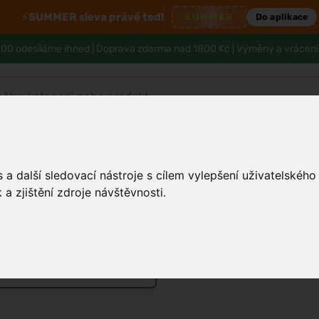
⚡
SUMMER sleva právě teď!
SUMMER
Do aplikace
00 odesíláme ihned |
Doprava zdarma nad 1800 Kč
| Výměny a vrácení
Tělo a hygiena
Děti
Muži
Zdraví
a další sledovací nástroje s cílem vylepšení uživatelskéh
a zjištění zdroje návštěvnosti.
ně dodává energii
émy
Vůně do bytu a auta