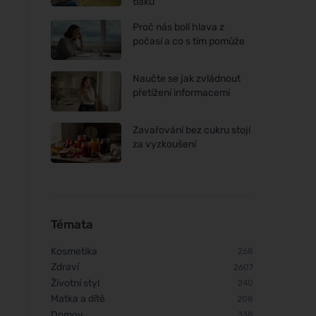
tlaku
Proč nás bolí hlava z
počasí a co s tím pomůže
Naučte se jak zvládnout
přetížení informacemi
Zavařování bez cukru stojí
za vyzkoušení
Témata
Kosmetika
268
Zdraví
2607
Životní styl
240
Matka a dítě
208
Domov
338