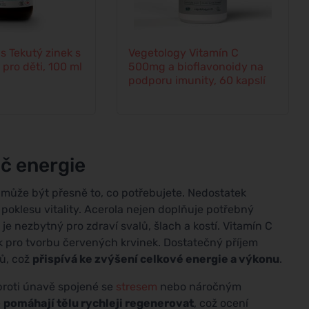
s Tekutý zinek s
Vegetology Vitamín C
pro děti, 100 ml
500mg a bioflavonoidy na
podporu imunity, 60 kapslí
ač energie
a může být přesně to, co potřebujete. Nedostatek
 poklesu vitality. Acerola nejen doplňuje potřebný
ý je nezbytný pro zdraví svalů, šlach a kostí. Vitamín C
vek pro tvorbu červených krvinek. Dostatečný příjem
lů, což
přispívá ke zvýšení celkové energie a výkonu
.
 proti únavě spojené se
stresem
nebo náročným
e
pomáhají tělu rychleji regenerovat
, což ocení