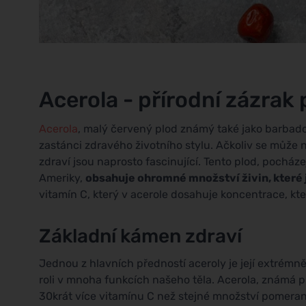
Acerola - přírodní zázrak p
Acerola
, malý červený plod známý také jako barbados
zastánci zdravého životního stylu. Ačkoliv se může n
zdraví jsou naprosto fascinující. Tento plod, pocháze
Ameriky,
obsahuje ohromné množství živin, které j
vitamín C, který v acerole dosahuje koncentrace, k
Základní kámen zdraví
Jednou z hlavních předností aceroly je její extrém
roli v mnoha funkcích našeho těla. Acerola, známá 
30krát více vitamínu C než stejné množství pomeranč