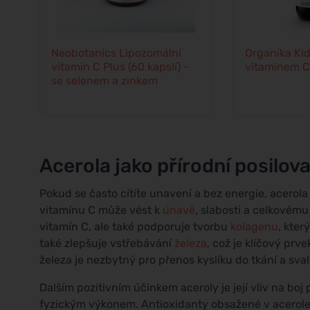
Neobotanics Lipozomální
Organika Kid
vitamin C Plus (60 kapslí) -
vitaminem C 
se selenem a zinkem
Acerola jako přírodní posilov
Pokud se často cítíte unavení a bez energie, acerol
vitamínu C může vést k
únavě
, slabosti a celkovému
vitamín C, ale také podporuje tvorbu
kolagenu
, kter
také zlepšuje vstřebávání
železa
, což je klíčový pr
železa je nezbytný pro přenos kyslíku do tkání a sva
Dalším pozitivním účinkem aceroly je její vliv na boj
fyzickým výkonem. Antioxidanty obsažené v acerol