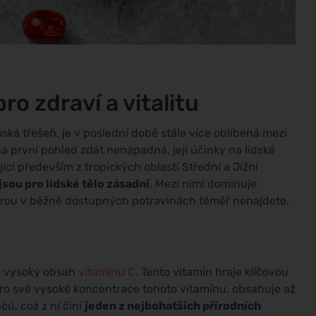
ro zdraví a vitalitu
ká třešeň, je v poslední době stále více oblíbená mezi
a první pohled zdát nenápadná, její účinky na lidské
jící především z tropických oblastí Střední a Jižní
sou pro lidské tělo zásadní
. Mezi nimi dominuje
terou v běžně dostupných potravinách téměř nenajdete.
ně vysoký obsah
vitamínu C
. Tento vitamín hraje klíčovou
pro své vysoké koncentrace tohoto vitamínu, obsahuje až
ů, což z ní činí
jeden z nejbohatších přírodních