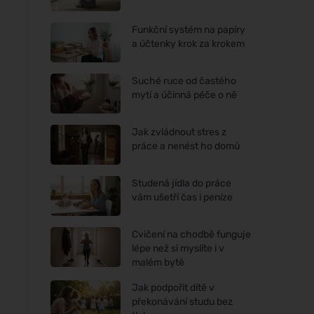
Funkční systém na papíry
a účtenky krok za krokem
Suché ruce od častého
mytí a účinná péče o ně
Jak zvládnout stres z
práce a nenést ho domů
Studená jídla do práce
vám ušetří čas i peníze
Cvičení na chodbě funguje
lépe než si myslíte i v
malém bytě
Jak podpořit dítě v
překonávání studu bez