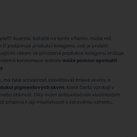
o pleť? Acerola, bohatá na tento vitamín, může mít
ín C podporuje produkci kolagenu, což je protein
ývajícím věkem se přirozená produkce kolagenu snižuje,
avidelná konzumace aceroly
může pomoci zpomalit
ky
.
u, má také schopnost zesvětlovat tmavé skvrny a
edukci pigmentových skvrn
, které často vznikají v
nebo stárnutí. Díky svým antioxidačním vlastnostem
ž přispívá k její mladistvosti a zdravému vzhledu.