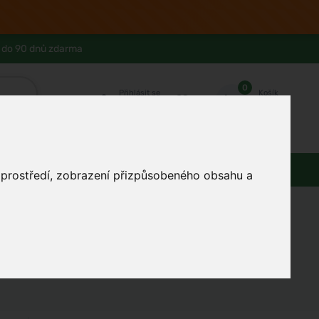
 do 90 dnů zdarma
0
Přihlásit se
Košík
Můj účet
Ferwer Club
Prodejna v Praze
Kontakty
Domácnost
Dárky
Obuv / oblečení
o prostředí, zobrazení přizpůsobeného obsahu a