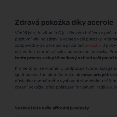
Zdravá pokožka díky acerole
Věděli jste, že vitamín C je klíčovým hráčem v péči 
pozitivní vliv na zdraví a vzhled vaší pokožky. Vitam
zodpovědný za pevnost a pružnost
pokožky
. S přib
což vede k tvorbě vrásek a ochabování pokožky. Pr
tento proces a zlepšit celkový vzhled vaší pokož
Kromě toho, že vitamín C podporuje tvorbu kolagen
sjednocovat tón pleti. Acerola tak
může přispět k r
důsledku nadměrného vystavení slunečnímu záření 
chrání pokožku před poškozením volnými radikály, co
Vyzkoušejte naše přírodní produkty