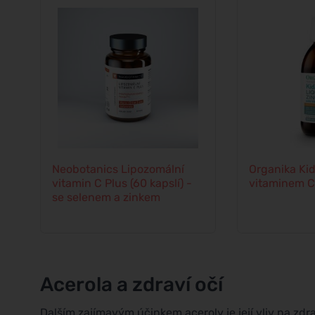
Neobotanics Lipozomální
Organika Kid
vitamin C Plus (60 kapslí) -
vitaminem C 
se selenem a zinkem
Acerola a zdraví očí
Dalším zajímavým účinkem aceroly je její vliv na zdr