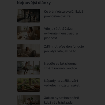
Nejnovější články
Co brání růstu svalů, i když
pravidelně cvičíte
Víte jak štítná žláza
ovlivňuje menstruaci a
plodnost
Zdřímnutí přes den funguje
jen když víte jak na to
Naučte se jak si doma
změřit úroveň kondice
Nápady na zužitkování
velkého množství cuket
Jak se hýbat bezpečně
když vás trápí záda