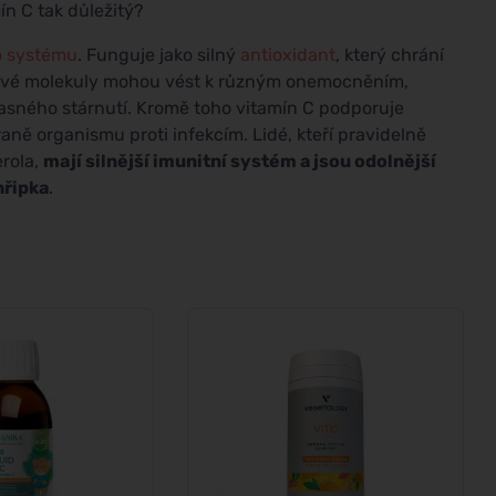
mín C tak důležitý?
o systému
. Funguje jako silný
antioxidant
, který chrání
dlivé molekuly mohou vést k různým onemocněním,
asného stárnutí. Kromě toho vitamín C podporuje
braně organismu proti infekcím. Lidé, kteří pravidelně
erola,
mají silnější imunitní systém a jsou odolnější
hřipka
.