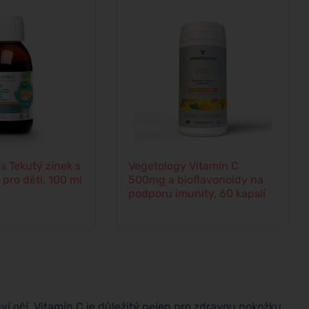
s Tekutý zinek s
Vegetology Vitamín C
pro děti, 100 ml
500mg a bioflavonoidy na
podporu imunity, 60 kapslí
aví očí. Vitamín C je důležitý nejen pro zdravou pokožku