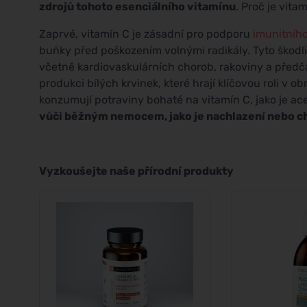
zdrojů tohoto esenciálního vitamínu
. Proč je vita
Zaprvé, vitamín C je zásadní pro podporu
imunitníh
buňky před poškozením volnými radikály. Tyto ško
včetně kardiovaskulárních chorob, rakoviny a předč
produkci bílých krvinek, které hrají klíčovou roli v o
konzumují potraviny bohaté na vitamín C, jako je ac
vůči běžným nemocem, jako je nachlazení nebo c
Vyzkoušejte naše přírodní produkty