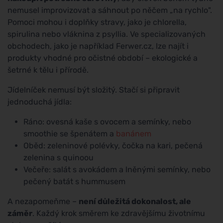
nemusel improvizovat a sáhnout po něčem „na rychlo".
Pomoci mohou i doplňky stravy, jako je chlorella,
spirulina nebo vláknina z psyllia. Ve specializovaných
obchodech, jako je například Ferwer.cz, lze najít i
produkty vhodné pro očistné období – ekologické a
šetrné k tělu i přírodě.
Jídelníček nemusí být složitý. Stačí si připravit
jednoduchá jídla:
Ráno: ovesná kaše s ovocem a semínky, nebo
smoothie se špenátem a
banánem
Oběd: zeleninové polévky, čočka na kari, pečená
zelenina s quinoou
Večeře: salát s avokádem a lněnými semínky, nebo
pečený batát s hummusem
A nezapomeňme –
není důležitá dokonalost, ale
záměr
. Každý krok směrem ke zdravějšímu životnímu