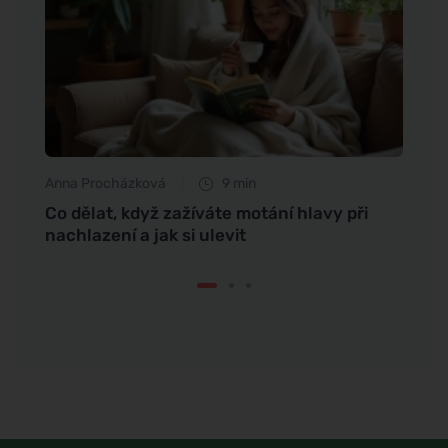
Anna Procházková
9 min
Anna 
Co dělat, když zažíváte motání hlavy při
Jak p
nachlazení a jak si ulevit
doma