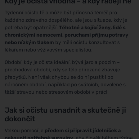
Kdy je očista vhodná – a kdy raději ne
Týdenní očista těla může být přínosná téměř pro
každého zdravého dospělého, ale jsou situace, kdy je
potřeba být opatrnější.
Těhotné a kojící ženy, lidé s
chronickými nemocemi, poruchami příjmu potravy
nebo nízkým tlakem
by měli očistu konzultovat s
lékařem nebo výživovým specialistou.
Období, kdy je očista ideální, bývá jaro a podzim –
přechodová období, kdy se tělo přirozeně zbavuje
přebytků. Není však chybou se do ní pustit i po
náročném období, například po svátcích, dovolené s
těžší stravou nebo stresovém období v práci.
Jak si očistu usnadnit a skutečně ji
dokončit
Velkou pomocí je
předem si připravit jídelníček a
nakoupit potřebné suroviny
, aby člověk během týdne