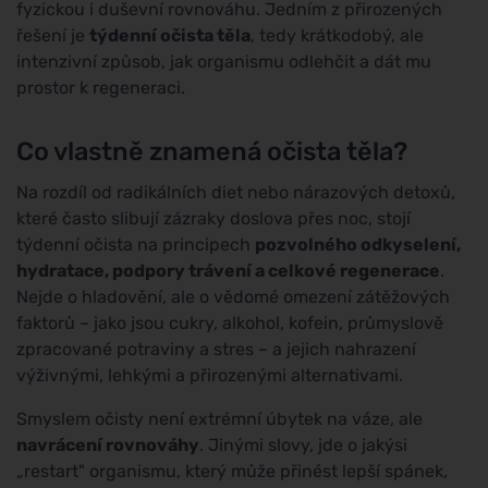
fyzickou i duševní rovnováhu. Jedním z přirozených
řešení je
týdenní očista těla
, tedy krátkodobý, ale
intenzivní způsob, jak organismu odlehčit a dát mu
prostor k regeneraci.
Co vlastně znamená očista těla?
Na rozdíl od radikálních diet nebo nárazových detoxů,
které často slibují zázraky doslova přes noc, stojí
týdenní očista na principech
pozvolného odkyselení,
hydratace, podpory trávení a celkové regenerace
.
Nejde o hladovění, ale o vědomé omezení zátěžových
faktorů – jako jsou cukry, alkohol, kofein, průmyslově
zpracované potraviny a stres – a jejich nahrazení
výživnými, lehkými a přirozenými alternativami.
Smyslem očisty není extrémní úbytek na váze, ale
navrácení rovnováhy
. Jinými slovy, jde o jakýsi
„restart" organismu, který může přinést lepší spánek,