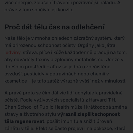
více energie, zlepšení trávení i pozitivnější náladu. A
právě v tom spočívá její kouzlo.
Proč dát tělu čas na odlehčení
Naše tělo je v mnoha ohledech zázračný systém, který
má přirozenou schopnost očisty. Orgány jako játra,
ledviny
, střeva, plíce i kůže každodenně pracují na tom,
aby odváděly toxiny a zplodiny metabolismu. Jenže v
dnešním prostředí – ať už se jedná o znečištěné
ovzduší, pesticidy v potravinách nebo chemii v
kosmetice – je tato zátěž výrazně vyšší než v minulosti.
A právě proto se čím dál víc lidí uchyluje k pravidelné
očistě. Podle výživových specialistů z Harvard T.H.
Chan School of Public Health může i krátkodobá změna
stravy a životního stylu
výrazně zlepšit schopnost
těla regenerovat
, posílit imunitu a snížit úroveň
zánětu v těle. Efekt se často projeví i na pokožce, která