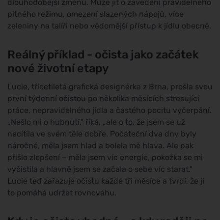
dlouhodobější změnu. Může jít o zavedení pravidelného
pitného režimu, omezení slazených nápojů, více
zeleniny na talíři nebo vědomější přístup k jídlu obecně.
Reálný příklad - očista jako začátek
nové životní etapy
Lucie, třicetiletá grafická designérka z Brna, prošla svou
první týdenní očistou po několika měsících stresující
práce, nepravidelného jídla a častého pocitu vyčerpání.
„Nešlo mi o hubnutí," říká, „ale o to, že jsem se už
necítila ve svém těle dobře. Počáteční dva dny byly
náročné, měla jsem hlad a bolela mě hlava. Ale pak
přišlo zlepšení – měla jsem víc energie, pokožka se mi
vyčistila a hlavně jsem se začala o sebe víc starat."
Lucie teď zařazuje očistu každé tři měsíce a tvrdí, že jí
to pomáhá udržet rovnováhu.