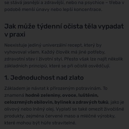
se stává jasnější a zdravější, nebo na psychice – třeba v
podobě menší únavy nebo lepší koncentrace.
Jak může týdenní očista těla vypadat
v praxi
Neexistuje jediný univerzální recept, který by
vyhovoval všem. Každý člověk má jiné potřeby,
zdravotní stav i životní styl. Přesto však lze najít několik
základních principů, které se při očistě osvědčují.
1. Jednoduchost nad zlato
Základem je návrat k přirozeným potravinám. To
znamená
hodně zeleniny, ovoce, luštěnin,
celozrnných obilovin, bylinek a zdravých tuků
, jako je
olivový nebo lněný olej. Vyplatí se také omezit živočišné
produkty, zejména červené maso a mléčné výrobky,
které mohou být hůře stravitelné.