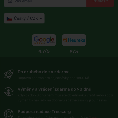
Přihlásit
Česky / CZK
4,7/5
97%
Do druhého dne a zdarma
Doprava zdarma pro objednávky nad 1800 Kč
Výměny a vrácení zdarma do 90 dnů
Kdykoli do 90 dnů nám můžete objednávku vrátit nebo zboží
vyměnit - náklady na dopravu zpětné zásilky jsou na nás
Podpora nadace Trees.org
Za každou objednávku vysadíme strom! Více
O nás
.