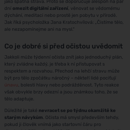
jako špatná strava. Proto se doporučuje alespoň na pár
dní
omezit digitální zařízení
, věnovat se vědomému
dýchání, meditaci nebo prostě jen pobytu v přírodě.
Jak říká psycholožka Jana Kratochvílová: „Čistíme tělo,
ale nezapomínejme ani na mysl."
Co je dobré si před očistou uvědomit
Jakkoli může týdenní očista znít jako jednoduchý plán,
který zvládne každý, je třeba k ní přistupovat s
respektem a rozvahou. Přechod na lehčí stravu může
být pro tělo zpočátku náročný – někteří lidé pociťují
únavu
, bolesti hlavy nebo podrážděnost. Tyto reakce
však obvykle brzy odezní a jsou známkou toho, že se
tělo adaptuje.
Důležité je také
nevracet se po týdnu okamžitě ke
starým návykům
. Očista má smysl především tehdy,
pokud ji člověk vnímá jako startovní čáru pro