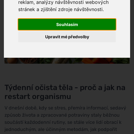
reklam, analýzy návštěvnosti webových
stránek a zjištění zdroje návštěvnosti.
Souhlasím
Upravit mé předvolby
Týdenní očista těla - proč a jak na
restart organismu
V dnešní době, kdy se stres, přemíra informací, sedavý
způsob života a zpracované potraviny staly běžnou
součástí každodenní rutiny, se stále více lidí obrací k
jednoduchým, ale účinným metodám, jak podpořit