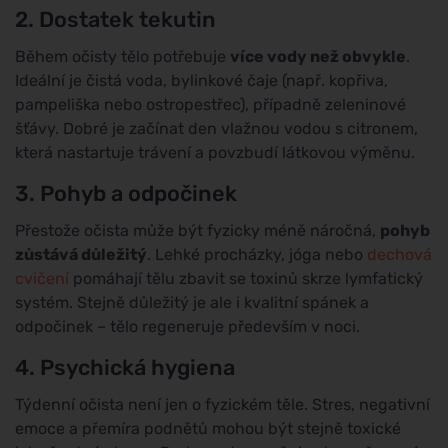
2. Dostatek tekutin
Během očisty tělo potřebuje
více vody než obvykle
.
Ideální je čistá voda, bylinkové čaje (např. kopřiva,
pampeliška nebo ostropestřec), případně zeleninové
šťávy. Dobré je začínat den vlažnou vodou s citronem,
která nastartuje trávení a povzbudí látkovou výměnu.
3. Pohyb a odpočinek
Přestože očista může být fyzicky méně náročná,
pohyb
zůstává důležitý
. Lehké procházky, jóga nebo
dechová
cvičení
pomáhají tělu zbavit se toxinů skrze lymfatický
systém. Stejně důležitý je ale i kvalitní spánek a
odpočinek – tělo regeneruje především v noci.
4. Psychická hygiena
Týdenní očista není jen o fyzickém těle. Stres, negativní
emoce a přemíra podnětů mohou být stejně toxické