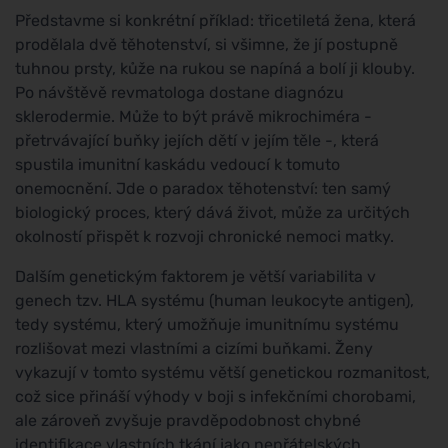
Představme si konkrétní příklad: třicetiletá žena, která
prodělala dvě těhotenství, si všimne, že jí postupně
tuhnou prsty, kůže na rukou se napíná a bolí ji klouby.
Po návštěvě revmatologa dostane diagnózu
sklerodermie. Může to být právě mikrochiméra -
přetrvávající buňky jejích dětí v jejím těle -, která
spustila imunitní kaskádu vedoucí k tomuto
onemocnění. Jde o paradox těhotenství: ten samý
biologický proces, který dává život, může za určitých
okolností přispět k rozvoji chronické nemoci matky.
Dalším genetickým faktorem je větší variabilita v
genech tzv. HLA systému (human leukocyte antigen),
tedy systému, který umožňuje imunitnímu systému
rozlišovat mezi vlastními a cizími buňkami. Ženy
vykazují v tomto systému větší genetickou rozmanitost,
což sice přináší výhody v boji s infekčními chorobami,
ale zároveň zvyšuje pravděpodobnost chybné
identifikace vlastních tkání jako nepřátelských.