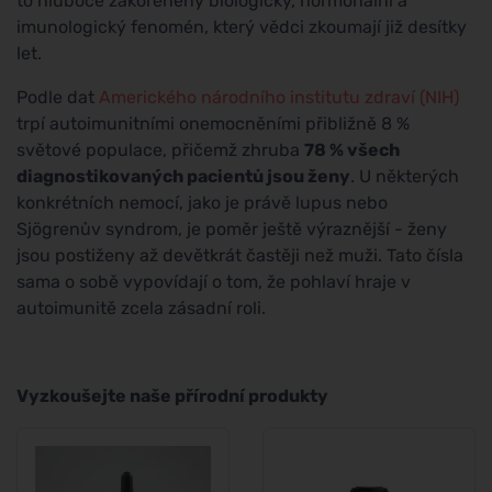
to hluboce zakořeněný biologický, hormonální a
imunologický fenomén, který vědci zkoumají již desítky
let.
Podle dat
Amerického národního institutu zdraví (NIH)
trpí autoimunitními onemocněními přibližně 8 %
světové populace, přičemž zhruba
78 % všech
diagnostikovaných pacientů jsou ženy
. U některých
konkrétních nemocí, jako je právě lupus nebo
Sjögrenův syndrom, je poměr ještě výraznější - ženy
jsou postiženy až devětkrát častěji než muži. Tato čísla
sama o sobě vypovídají o tom, že pohlaví hraje v
autoimunitě zcela zásadní roli.
Vyzkoušejte naše přírodní produkty