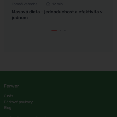
Tomáš Vařecha
12 min
Anna 
Masová dieta - jednoduchost a efektivita v
Objev
jednom
podpo
Ferwer
O nás
Dárkové poukazy
Blog