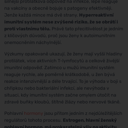
silnější protilátková odpověď na infekce, lépe reaguje
na vakcíny a obecně bojuje s patogeny efektivněji.
Jenže každá mince má dvě strany.
Hyperreaktivní
imunitní systém nese zvýšené riziko, že se obrátí i
proti vlastnímu tělu.
Právě tato přecitlivělost je jedním
z klíčových důvodů, proč jsou ženy k autoimunitním
onemocněním náchylnější.
Výzkumy opakovaně ukazují, že ženy mají vyšší hladiny
protilátek, více aktivních T-lymfocytů a celkově živější
imunitní odpověď. Zatímco u mužů imunitní systém
reaguje rychle, ale poměrně krátkodobě, u žen bývá
reakce intenzivnější a déle trvající. To je výhoda v boji s
chřipkou nebo bakteriální infekcí, ale nevýhoda v
situaci, kdy imunitní systém začne omylem útočit na
zdravé buňky kloubů, štítné žlázy nebo nervové tkáně.
Pohlavní
hormony
jsou přitom jedním z nejdůležitějších
regulátorů tohoto procesu.
Estrogen, hlavní ženský
pohlavní hormon, má prokazatelný vliv na aktivitu