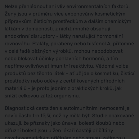
Nelze přehlédnout ani vliv environmentálních faktorů.
Ženy jsou v průměru více exponovány kosmetickým
přípravkům, čisticím prostředkům a dalším chemickým
látkám v domácnosti, z nichž mnohé obsahují
endokrinní disruptory - látky narušující hormonální
rovnováhu. Ftaláty, parabeny nebo bisfenol A, přítomné
v celé řadě běžných výrobků, mohou napodobovat
nebo blokovat účinky pohlavních hormonů, a tím
nepřímo ovlivňovat imunitní reaktivitu. Vědomá volba
produktů bez těchto látek - ať už jde o kosmetiku, čisticí
prostředky nebo oděvy z certifikovaných přírodních
materiálů - je proto jedním z praktických kroků, jak
snížit celkovou zátěž organismu.
Diagnostická cesta žen s autoimunitními nemocemi je
navíc často trnitější, než by měla být. Studie opakovaně
ukazují, že příznaky jako únava, bolesti kloubů nebo
difuzní bolest jsou u žen lékaři častěji přičítány
psychosomatickým příčinám nebo stresu, zatímco u