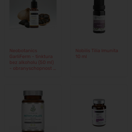
Neobotanics
Nobilis Tilia Imunita
GarliFerm - tinktura
10 ml
bez alkoholu (50 ml)
- obranyschopnost a
imunitní systém