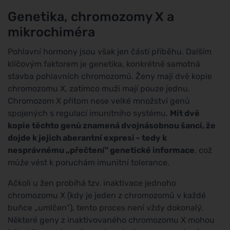
Genetika, chromozomy X a
mikrochiméra
Pohlavní hormony jsou však jen částí příběhu. Dalším
klíčovým faktorem je genetika, konkrétně samotná
stavba pohlavních chromozomů. Ženy mají dvě kopie
chromozomu X, zatímco muži mají pouze jednu.
Chromozom X přitom nese velké množství genů
spojených s regulací imunitního systému.
Mít dvě
kopie těchto genů znamená dvojnásobnou šanci, že
dojde k jejich aberantní expresi - tedy k
nesprávnému „přečtení" genetické informace
, což
může vést k poruchám imunitní tolerance.
Ačkoli u žen probíhá tzv. inaktivace jednoho
chromozomu X (kdy je jeden z chromozomů v každé
buňce „umlčen"), tento proces není vždy dokonalý.
Některé geny z inaktivovaného chromozomu X mohou