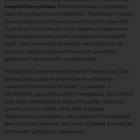
imunitního systému.
Stimuluje produkci protilátek a
obecně zvyšuje imunitní reaktivitu. Testosteron naproti
tomu působí jako přirozený tlumič imunitní odpovědi -
a právě proto jsou muži s nižší hladinou testosteronu
náchylnější k autoimunitním problémům než ostatní
muži. Tato hormonální asymetrie mezi pohlavími je
jedním z nejlépe zdokumentovaných vysvětlení
genderové nerovnováhy v autoimunitě.
Příznačné je, že mnohé autoimunitní nemoci se u žen
zhoršují nebo poprvé projeví právě v obdobích
výrazných hormonálních změn - v pubertě, v
těhotenství, po porodu nebo v menopauze. Žena, která
celý život neměla žádné zdravotní potíže, může po
porodu prvního dítěte náhle čelit diagnóze
Hashimotovy tyreoiditidy nebo poporodní tyreoiditidy.
Není to shoda okolností, ale přímý důsledek dramatické
hormonální přestavby organismu.