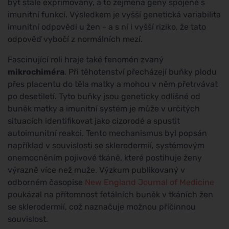
být stále exprimovány, a to zejména geny spojené s
imunitní funkcí. Výsledkem je vyšší genetická variabilita
imunitní odpovědi u žen - a s ní i vyšší riziko, že tato
odpověď vybočí z normálních mezí.
Fascinující roli hraje také fenomén zvaný
mikrochiméra
. Při těhotenství přecházejí buňky plodu
přes placentu do těla matky a mohou v něm přetrvávat
po desetiletí. Tyto buňky jsou geneticky odlišné od
buněk matky a imunitní systém je může v určitých
situacích identifikovat jako cizorodé a spustit
autoimunitní reakci. Tento mechanismus byl popsán
například v souvislosti se sklerodermií, systémovým
onemocněním pojivové tkáně, které postihuje ženy
výrazně více než muže. Výzkum publikovaný v
odborném časopise
New England Journal of Medicine
poukázal na přítomnost fetálních buněk v tkáních žen
se sklerodermií, což naznačuje možnou příčinnou
souvislost.