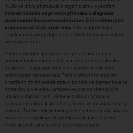
mužů se dříve přistupuje k organickému vyšetření.
Průměrná doba od prvních příznaků k diagnóze
autoimunitního onemocnění u žen činí v některých
případech až čtyři a půl roku.
Tato diagnostická
prodleva má přímý dopad na průběh nemoci a kvalitu
života pacientek.
Pochopení toho, proč jsou ženy k autoimunitním
onemocněním náchylnější, má tedy přímé praktické
důsledky - nejen pro medicínu a výzkum, ale i pro
každodenní rozhodování. Péče o střevní mikrobiom
prostřednictvím pestré stravy bohaté na fermentované
potraviny a vlákninu, omezení expozice chemickým
látkám v domácnosti, vědomé zvládání stresu a
pravidelný pohyb jsou faktory, které lze do značné míry
ovlivnit. Ženské tělo je biologicky nastaveno tak, aby za
svou imunologickou sílu platilo vyšší daň - a právě
proto si zaslouží o to větší pozornost a péči.