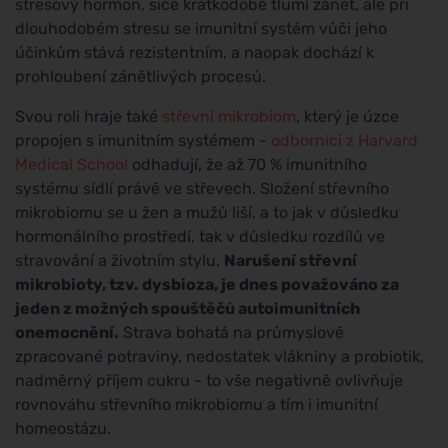
stresový hormon, sice krátkodobě tlumí zánět, ale při
dlouhodobém stresu se imunitní systém vůči jeho
účinkům stává rezistentním, a naopak dochází k
prohloubení zánětlivých procesů.
Svou roli hraje také
střevní mikrobiom
, který je úzce
propojen s imunitním systémem -
odborníci z Harvard
Medical School
odhadují, že až 70 % imunitního
systému sídlí právě ve střevech. Složení střevního
mikrobiomu se u žen a mužů liší, a to jak v důsledku
hormonálního prostředí, tak v důsledku rozdílů ve
stravování a životním stylu.
Narušení střevní
mikrobioty, tzv. dysbioza, je dnes považováno za
jeden z možných spouštěčů autoimunitních
onemocnění.
Strava bohatá na průmyslově
zpracované potraviny, nedostatek vlákniny a probiotik,
nadměrný příjem cukru - to vše negativně ovlivňuje
rovnováhu střevního mikrobiomu a tím i imunitní
homeostázu.