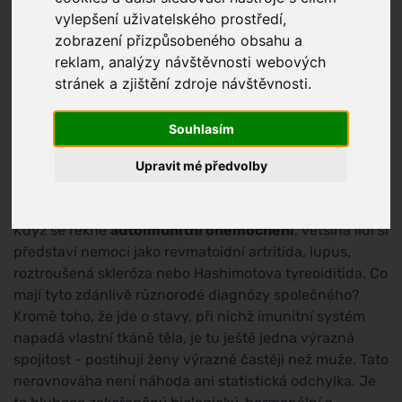
vylepšení uživatelského prostředí,
zobrazení přizpůsobeného obsahu a
reklam, analýzy návštěvnosti webových
stránek a zjištění zdroje návštěvnosti.
Souhlasím
Upravit mé předvolby
Když se řekne
autoimunitní onemocnění
, většina lidí si
představí nemoci jako revmatoidní artritida, lupus,
roztroušená skleróza nebo Hashimotova tyreoiditida. Co
mají tyto zdánlivě různorodé diagnózy společného?
Kromě toho, že jde o stavy, při nichž imunitní systém
napadá vlastní tkáně těla, je tu ještě jedna výrazná
spojitost - postihují ženy výrazně častěji než muže. Tato
nerovnováha není náhoda ani statistická odchylka. Je