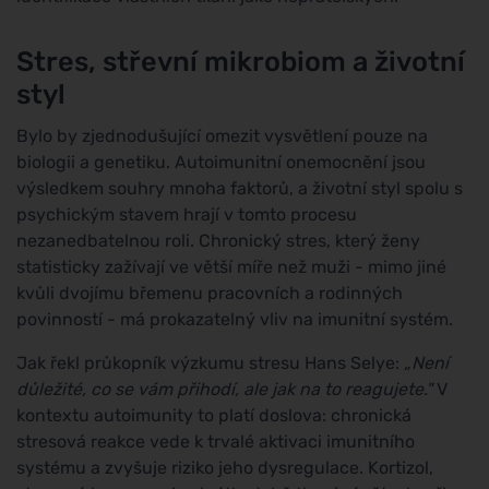
Stres, střevní mikrobiom a životní
styl
Bylo by zjednodušující omezit vysvětlení pouze na
biologii a genetiku. Autoimunitní onemocnění jsou
výsledkem souhry mnoha faktorů, a životní styl spolu s
psychickým stavem hrají v tomto procesu
nezanedbatelnou roli. Chronický stres, který ženy
statisticky zažívají ve větší míře než muži - mimo jiné
kvůli dvojímu břemenu pracovních a rodinných
povinností - má prokazatelný vliv na imunitní systém.
Jak řekl průkopník výzkumu stresu Hans Selye:
„Není
důležité, co se vám přihodí, ale jak na to reagujete."
V
kontextu autoimunity to platí doslova: chronická
stresová reakce vede k trvalé aktivaci imunitního
systému a zvyšuje riziko jeho dysregulace. Kortizol,