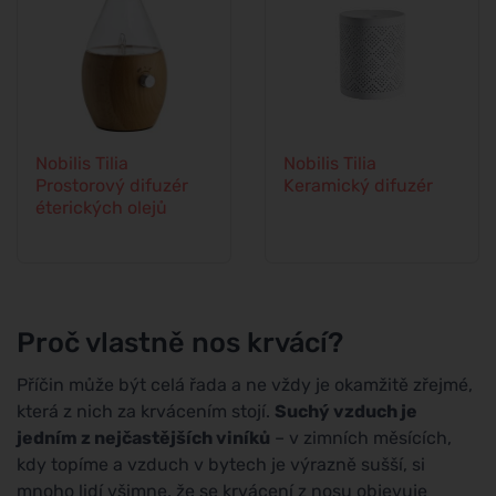
Nobilis Tilia
Nobilis Tilia
Prostorový difuzér
Keramický difuzér
éterických olejů
Proč vlastně nos krvácí?
Příčin může být celá řada a ne vždy je okamžitě zřejmé,
která z nich za krvácením stojí.
Suchý vzduch je
jedním z nejčastějších viníků
– v zimních měsících,
kdy topíme a vzduch v bytech je výrazně sušší, si
mnoho lidí všimne, že se krvácení z nosu objevuje