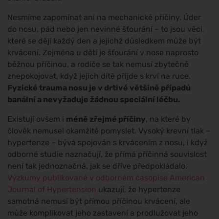
Nesmíme zapomínat ani na mechanické příčiny. Úder
do nosu, pád nebo jen nevinné šťourání – to jsou věci,
které se dějí každý den a jejichž důsledkem může být
krvácení. Zejména u dětí je šťourání v nose naprosto
běžnou příčinou, a rodiče se tak nemusí zbytečně
znepokojovat, když jejich dítě přijde s krví na ruce.
Fyzické trauma nosu je v drtivé většině případů
banální a nevyžaduje žádnou speciální léčbu.
Existují ovšem i
méně zřejmé příčiny
, na které by
člověk nemusel okamžitě pomyslet. Vysoký krevní tlak –
hypertenze – bývá spojován s krvácením z nosu, i když
odborné studie naznačují, že přímá příčinná souvislost
není tak jednoznačná, jak se dříve předpokládalo.
Výzkumy publikované v odborném časopise American
Journal of Hypertension
ukazují, že hypertenze
samotná nemusí být přímou příčinou krvácení, ale
může komplikovat jeho zastavení a prodlužovat jeho