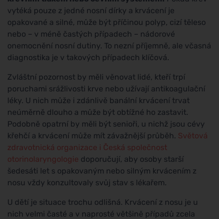
vytéká pouze z jedné nosní dírky a krvácení je
opakované a silné, může být příčinou polyp, cizí těleso
nebo – v méně častých případech – nádorové
onemocnění nosní dutiny. To nezní příjemně, ale včasná
diagnostika je v takových případech klíčová.
Zvláštní pozornost by měli věnovat lidé, kteří trpí
poruchami srážlivosti krve nebo užívají antikoagulační
léky. U nich může i zdánlivě banální krvácení trvat
neúměrně dlouho a může být obtížné ho zastavit.
Podobně opatrní by měli být senioři, u nichž jsou cévy
křehčí a krvácení může mít závažnější průběh.
Světová
zdravotnická organizace i Česká společnost
otorinolaryngologie
doporučují, aby osoby starší
šedesáti let s opakovaným nebo silným krvácením z
nosu vždy konzultovaly svůj stav s lékařem.
U dětí je situace trochu odlišná. Krvácení z nosu je u
nich velmi časté a v naprosté většině případů zcela