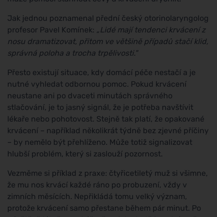
Jak jednou poznamenal přední český otorinolaryngolog
profesor Pavel Komínek:
„Lidé mají tendenci krvácení z
nosu dramatizovat, přitom ve většině případů stačí klid,
správná poloha a trocha trpělivosti."
Přesto existují situace, kdy domácí péče nestačí a je
nutné vyhledat odbornou pomoc. Pokud krvácení
neustane ani po dvaceti minutách správného
stlačování, je to jasný signál, že je potřeba navštívit
lékaře nebo pohotovost. Stejně tak platí, že opakované
krvácení – například několikrát týdně bez zjevné příčiny
– by nemělo být přehlíženo. Může totiž signalizovat
hlubší problém, který si zaslouží pozornost.
Vezměme si příklad z praxe: čtyřicetiletý muž si všimne,
že mu nos krvácí každé ráno po probuzení, vždy v
zimních měsících. Nepřikládá tomu velký význam,
protože krvácení samo přestane během pár minut. Po