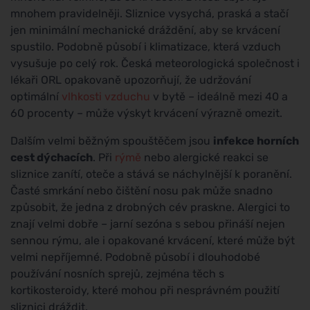
mnohem pravidelněji. Sliznice vysychá, praská a stačí
jen minimální mechanické dráždění, aby se krvácení
spustilo. Podobně působí i klimatizace, která vzduch
vysušuje po celý rok. Česká meteorologická společnost i
lékaři ORL opakovaně upozorňují, že udržování
optimální
vlhkosti vzduchu
v bytě – ideálně mezi 40 a
60 procenty – může výskyt krvácení výrazně omezit.
Dalším velmi běžným spouštěčem jsou
infekce horních
cest dýchacích
. Při
rýmě
nebo alergické reakci se
sliznice zanítí, oteče a stává se náchylnější k poranění.
Časté smrkání nebo čištění nosu pak může snadno
způsobit, že jedna z drobných cév praskne. Alergici to
znají velmi dobře – jarní sezóna s sebou přináší nejen
sennou rýmu, ale i opakované krvácení, které může být
velmi nepříjemné. Podobně působí i dlouhodobé
používání nosních sprejů, zejména těch s
kortikosteroidy, které mohou při nesprávném použití
sliznici dráždit.