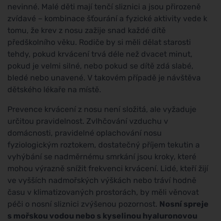
nevinné. Malé děti mají tenčí sliznici a jsou přirozeně
zvídavé – kombinace šťourání a fyzické aktivity vede k
tomu, že krev z nosu zažije snad každé dítě
předškolního věku. Rodiče by si měli dělat starosti
tehdy, pokud krvácení trvá déle než dvacet minut,
pokud je velmi silné, nebo pokud se dítě zdá slabé,
bledé nebo unavené. V takovém případě je návštěva
dětského lékaře na místě.
Prevence krvácení z nosu není složitá, ale vyžaduje
určitou pravidelnost. Zvlhčování vzduchu v
domácnosti, pravidelné oplachování nosu
fyziologickým roztokem, dostatečný příjem tekutin a
vyhýbání se nadměrnému smrkání jsou kroky, které
mohou výrazně snížit frekvenci krvácení. Lidé, kteří žijí
ve vyšších nadmořských výškách nebo tráví hodně
času v klimatizovaných prostorách, by měli věnovat
péči o nosní sliznici zvýšenou pozornost.
Nosní spreje
s mořskou vodou nebo s kyselinou hyaluronovou