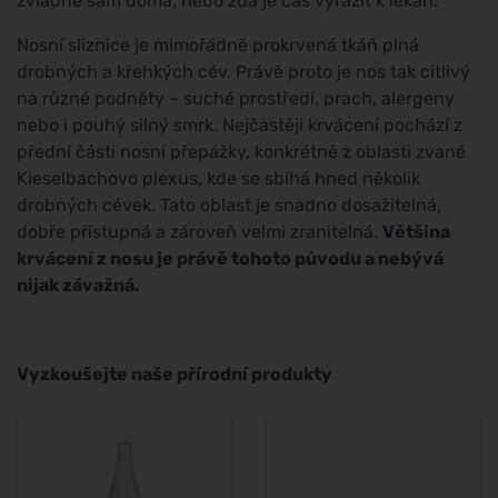
zvládne sám doma, nebo zda je čas vyrazit k lékaři.
Nosní sliznice je mimořádně prokrvená tkáň plná
drobných a křehkých cév. Právě proto je nos tak citlivý
na různé podněty – suché prostředí, prach, alergeny
nebo i pouhý silný smrk. Nejčastěji krvácení pochází z
přední části nosní přepážky, konkrétně z oblasti zvané
Kieselbachovo plexus, kde se sbíhá hned několik
drobných cévek. Tato oblast je snadno dosažitelná,
dobře přístupná a zároveň velmi zranitelná.
Většina
krvácení z nosu je právě tohoto původu a nebývá
nijak závažná.
Vyzkoušejte naše přírodní produkty