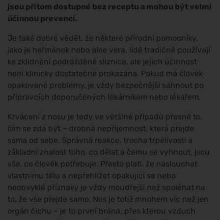
jsou přitom dostupné bez receptu a mohou být velmi
účinnou prevencí.
Je také dobré vědět, že některé přírodní pomocníky,
jako je heřmánek nebo aloe vera, lidé tradičně používají
ke zklidnění podrážděné sliznice, ale jejich účinnost
není klinicky dostatečně prokázána. Pokud má člověk
opakované problémy, je vždy bezpečnější sáhnout po
přípravcích doporučených lékárníkem nebo lékařem.
Krvácení z nosu je tedy ve většině případů přesně to,
čím se zdá být – drobná nepříjemnost, která přejde
sama od sebe. Správná reakce, trocha trpělivosti a
základní znalost toho, co dělat a čemu se vyhnout, jsou
vše, co člověk potřebuje. Přesto platí, že naslouchat
vlastnímu tělu a nepřehlížet opakující se nebo
neobvyklé příznaky je vždy moudřejší než spoléhat na
to, že vše přejde samo. Nos je totiž mnohem víc než jen
orgán čichu – je to první brána, přes kterou vzduch