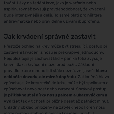
trvání. Léky na ředění krve, jako je warfarin nebo
aspirin, rovněž zvyšují pravděpodobnost, že krvácení
bude intenzivnější a delší. To samé platí pro některá
antirevmatika nebo pravidelné užívání ibuprofenu.
Jak krvácení správně zastavit
Přestože pohled na krev může být stresující, postup při
zastavení krvácení z nosu je překvapivě jednoduchý.
Nejdůležitější je zachovat klid – panika totiž zvyšuje
krevní tlak a krvácení může prodloužit. Základní
pravidlo, které mnoho lidí stále nezná, zní jasně:
hlavu
nekloňte dozadu, ale mírně dopředu
. Zakloněná hlava
způsobuje, že krev stéká do krku, může být spolknuta a
způsobovat nevolnost nebo zvracení. Správný postup
je
přitisknout si dírky nosu palcem a ukazováčkem a
vydržet
tak v tichosti přibližně deset až patnáct minut.
Chladný obklad přiložený na zátylek nebo kořen nosu
může pomoci stáhnout cévy a krvácení urychlit.