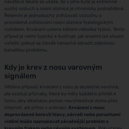
návštěvě lékaře se ukáže, že v jeho bytě je extrémně
suchý vzduch a nosní sliznice je chronicky podrážděná.
Řešením je jednoduchý zvlhčovač vzduchu a
pravidelné zvlhčování nosní sliznice fyziologickým
roztokem. Krvácení ustane během několika týdnů. Tento
případ je velmi typický a ilustruje, jak snadno lze situaci
vyřešit, pokud se člověk nenechá odradit zdánlivou
banalitou problému.
Kdy je krev z nosu varovným
signálem
Většina případů krvácení z nosu je skutečně nevinná,
ale existují příznaky, které by měly každého přimět k
tomu, aby lékařskou pomoc nevyhledával doma přes
internet, ale přímo v ordinaci.
Krvácení z nosu
doprovázené bolestí hlavy, závratí nebo poruchami
vidění může naznačovat závažnější problém s
krevním tlakem nebo cévním systémem.
Pokud krev