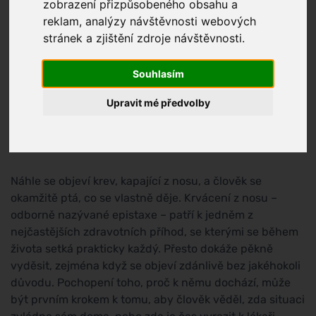
zobrazení přizpůsobeného obsahu a
reklam, analýzy návštěvnosti webových
stránek a zjištění zdroje návštěvnosti.
Souhlasím
Upravit mé předvolby
Náhle se objeví krev, kapající z nosu, a člověk se
okamžitě ptá, co se vlastně děje. Krvácení z nosu –
odborně nazývané epistaxe – patří k jedněm z
nejčastějších zdravotních příhod, se kterými se během
života setká prakticky každý. Přesto dokáže pěkně
vyděsit, zejména když se objeví zdánlivě bez jakéhokoli
důvodu. Pochopení toho, proč k němu dochází, může
být prvním krokem k tomu, aby člověk věděl, zda situaci