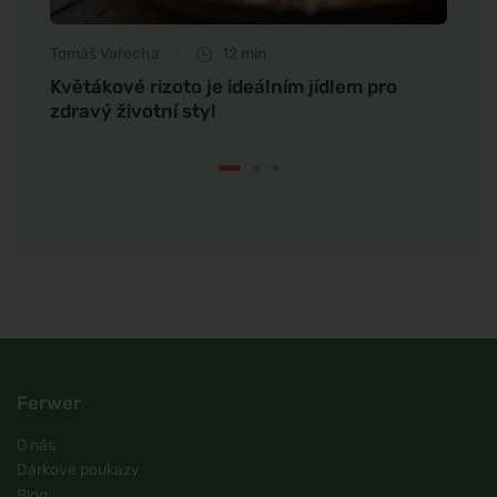
Tomáš Vařecha
12 min
Eva No
u,
Květákové rizoto je ideálním jídlem pro
Jak m
zdravý životní styl
klou
Ferwer
O nás
Dárkové poukazy
Blog