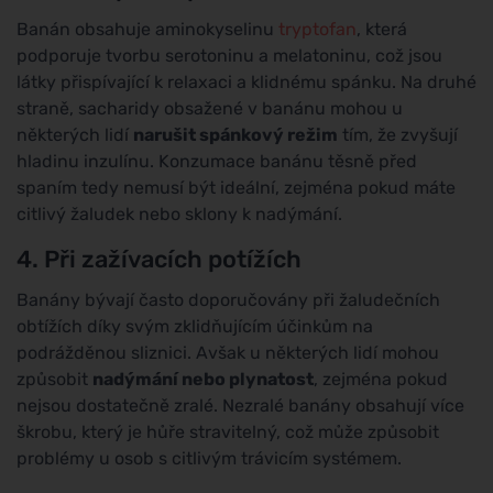
Banán obsahuje aminokyselinu
tryptofan
, která
podporuje tvorbu serotoninu a melatoninu, což jsou
látky přispívající k relaxaci a klidnému spánku. Na druhé
straně, sacharidy obsažené v banánu mohou u
některých lidí
narušit spánkový režim
tím, že zvyšují
hladinu inzulínu. Konzumace banánu těsně před
spaním tedy nemusí být ideální, zejména pokud máte
citlivý žaludek nebo sklony k nadýmání.
4. Při zažívacích potížích
Banány bývají často doporučovány při žaludečních
obtížích díky svým zklidňujícím účinkům na
podrážděnou sliznici. Avšak u některých lidí mohou
způsobit
nadýmání nebo plynatost
, zejména pokud
nejsou dostatečně zralé. Nezralé banány obsahují více
škrobu, který je hůře stravitelný, což může způsobit
problémy u osob s citlivým trávicím systémem.