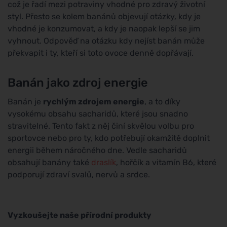
což je řadí mezi potraviny vhodné pro zdravý životní
styl. Přesto se kolem banánů objevují otázky, kdy je
vhodné je konzumovat, a kdy je naopak lepší se jim
vyhnout. Odpověď na otázku kdy nejíst banán může
překvapit i ty, kteří si toto ovoce denně dopřávají.
Banán jako zdroj energie
Banán je
rychlým zdrojem energie
, a to díky
vysokému obsahu sacharidů, které jsou snadno
stravitelné. Tento fakt z něj činí skvělou volbu pro
sportovce nebo pro ty, kdo potřebují okamžitě doplnit
energii během náročného dne. Vedle sacharidů
obsahují banány také
draslík
, hořčík a vitamín B6, které
podporují zdraví svalů, nervů a srdce.
Vyzkoušejte naše přírodní produkty