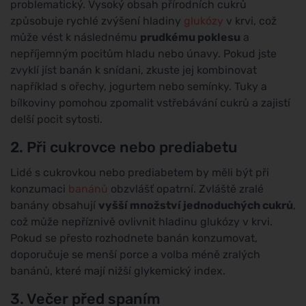
problematický. Vysoký obsah přírodních cukrů
způsobuje rychlé zvýšení hladiny
glukózy
v krvi, což
může vést k následnému
prudkému poklesu
a
nepříjemným pocitům hladu nebo únavy. Pokud jste
zvyklí jíst banán k snídani, zkuste jej kombinovat
například s ořechy, jogurtem nebo semínky. Tuky a
bílkoviny pomohou zpomalit vstřebávání cukrů a zajistí
delší pocit sytosti.
2. Při cukrovce nebo prediabetu
Lidé s cukrovkou nebo prediabetem by měli být při
konzumaci
banánů
obzvlášť opatrní. Zvláště zralé
banány obsahují
vyšší množství jednoduchých cukrů
,
což může nepříznivě ovlivnit hladinu glukózy v krvi.
Pokud se přesto rozhodnete banán konzumovat,
doporučuje se menší porce a volba méně zralých
banánů, které mají nižší glykemický index.
3. Večer před spaním