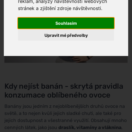
reklam, analýzy návštěvnosti webových
stránek a zjištění zdroje návštěvnosti.
Souhlasím
Upravit mé předvolby
Kdy nejíst banán - skrytá pravidla
konzumace oblíbeného ovoce
Banány jsou jedním z nejoblíbenějších druhů ovoce na
světě, a to nejen kvůli jejich sladké chuti, ale také pro
jejich dostupnost a všestranné využití. Obsahují mnoho
cenných látek, jako jsou
draslík, vitamíny a vláknina
,