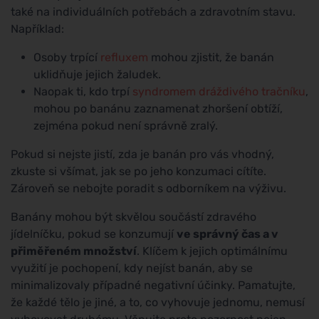
také na individuálních potřebách a zdravotním stavu.
Například:
Osoby trpící
refluxem
mohou zjistit, že banán
uklidňuje jejich žaludek.
Naopak ti, kdo trpí
syndromem dráždivého tračníku
,
mohou po banánu zaznamenat zhoršení obtíží,
zejména pokud není správně zralý.
Pokud si nejste jistí, zda je banán pro vás vhodný,
zkuste si všímat, jak se po jeho konzumaci cítíte.
Zároveň se nebojte poradit s odborníkem na výživu.
Banány mohou být skvělou součástí zdravého
jídelníčku, pokud se konzumují
ve správný čas a v
přiměřeném množství
. Klíčem k jejich optimálnímu
využití je pochopení, kdy nejíst banán, aby se
minimalizovaly případné negativní účinky. Pamatujte,
že každé tělo je jiné, a to, co vyhovuje jednomu, nemusí