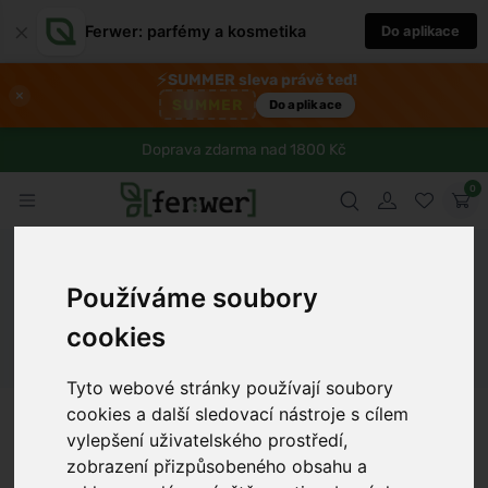
×
Ferwer: parfémy a kosmetika
Do aplikace
⚡
SUMMER sleva právě teď!
×
SUMMER
Do aplikace
Doprava zdarma nad 1800 Kč
0
Ferwer
Blog
Zdraví
Kdy banány škodí a jak se tomu
vyhnout?
Používáme soubory
cookies
Dámské parfémy
Pánské parfémy
Unisex parfémy
Tyto webové stránky používají soubory
cookies a další sledovací nástroje s cílem
Petr Novák
6 min
8.1.2025
vylepšení uživatelského prostředí,
zobrazení přizpůsobeného obsahu a