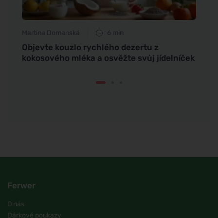
Martina Domanská
6 min
Eva No
mem
Objevte kouzlo rychlého dezertu z
Jak s
kokosového mléka a osvěžte svůj jídelníček
chleb
Ferwer
O nás
Dárkové poukazy