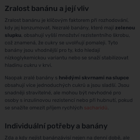
Zralost banánu a její vliv
Zralost banánu je klíčovým faktorem při rozhodování,
kdy jej konzumovat. Nezralé banány, které mají
zelenou
slupku
, obsahují vyšší množství rezistentního škrobu,
což znamená, že cukry se uvolňují pomaleji. Tyto
banány jsou vhodnější pro ty, kdo hledají
nízkoglykemickou variantu nebo se snaží stabilizovat
hladinu cukru v krvi.
Naopak zralé banány s
hnědými skvrnami na slupce
obsahují více jednoduchých cukrů a jsou sladší. Jsou
snadněji stravitelné, ale mohou být nevhodné pro
osoby s inzulinovou rezistencí nebo při hubnutí, pokud
se snažíte omezit příjem rychlých
sacharidů
.
Individuální potřeby a banány
Zda a kdy nejíst banánzávisí nejen na denní době, ale