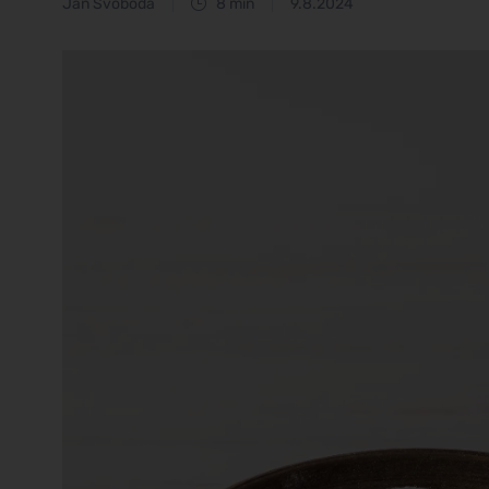
Jan Svoboda
8 min
9.8.2024