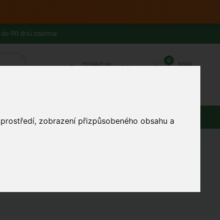
 do 90 dnů zdarma
0
Přihlásit se
Košík
Můj účet
Ferwer Club
Prodejna v Praze
Kontakty
Domácnost
Dárky
Obuv / oblečení
o prostředí, zobrazení přizpůsobeného obsahu a