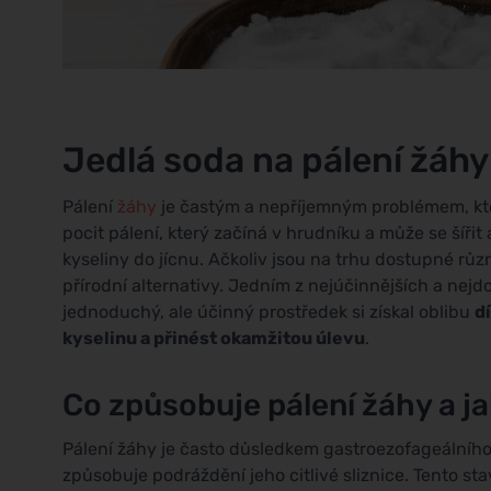
Jedlá soda na pálení žáhy
Pálení
žáhy
je častým a nepříjemným problémem, který
pocit pálení, který začíná v hrudníku a může se šíři
kyseliny do jícnu. Ačkoliv jsou na trhu dostupné růz
přírodní alternativy. Jedním z nejúčinnějších a nej
jednoduchý, ale účinný prostředek si získal oblibu
d
kyselinu a přinést okamžitou úlevu
.
Co způsobuje pálení žáhy a ja
Pálení žáhy je často důsledkem gastroezofageálníh
způsobuje podráždění jeho citlivé sliznice. Tento s