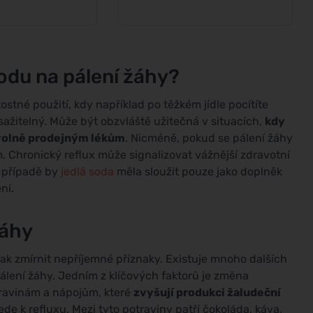
sodu na pálení žáhy?
tostné použití, kdy například po těžkém jídle pocítíte
sažitelný. Může být obzvláště užitečná v situacích,
kdy
 volně prodejným lékům
. Nicméně, pokud se pálení žáhy
em. Chronický reflux může signalizovat vážnější zdravotní
 případě by
jedlá soda
měla sloužit pouze jako doplněk
ní.
žáhy
jak zmírnit nepříjemné příznaky. Existuje mnoho dalších
álení žáhy. Jedním z klíčových faktorů je změna
ravinám a nápojům, které
zvyšují produkci žaludeční
vede k refluxu. Mezi tyto potraviny patří čokoláda, káva,