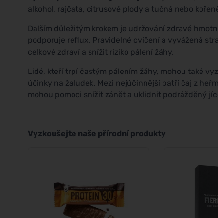
alkohol, rajčata, citrusové plody a tučná nebo kořeně
Dalším důležitým krokem je udržování zdravé hmotno
podporuje reflux. Pravidelné cvičení a vyvážená str
celkové zdraví a snížit riziko pálení žáhy.
Lidé, kteří trpí častým pálením žáhy, mohou také v
účinky na žaludek. Mezi nejúčinnější patří čaj z heř
mohou pomoci snížit zánět a uklidnit podrážděný jíc
Vyzkoušejte naše přírodní produkty