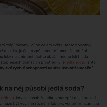
 trápí miliony lidí po celém světě. Tento bolestivý
t až do krku, je často způsoben refluxem žaludeční
né léky na zmírnění těchto obtíží, mnoho lidí hledá
dostupnějších domácích prostředků je
jedlá soda
. Tento
íky své rychlé schopnosti neutralizovat žaludeční
k na něj působí jedlá soda?
o
refluxu
, kdy se obsah žaludku vrací zpět do jícnu, což
tav může být vyvolán různými faktory, včetně konzumace