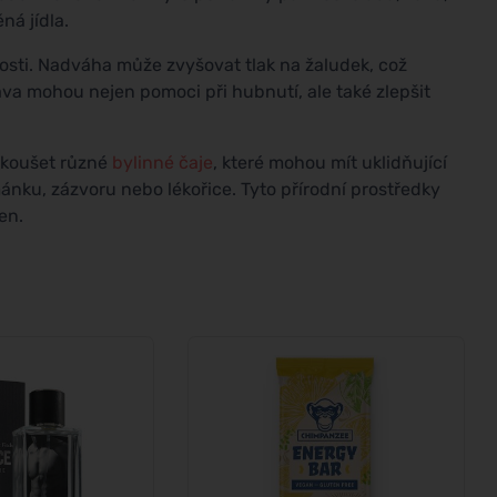
ná jídla.
sti. Nadváha může zvyšovat tlak na žaludek, což
ava mohou nejen pomoci při hubnutí, ale také zlepšit
yzkoušet různé
bylinné čaje
, které mohou mít uklidňující
mánku, zázvoru nebo lékořice. Tyto přírodní prostředky
en.