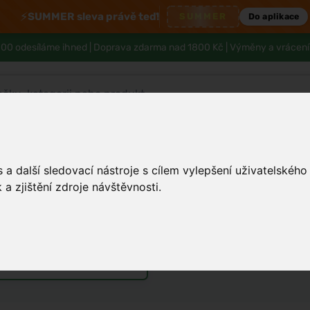
⚡
SUMMER sleva právě teď!
SUMMER
Do aplikace
00 odesíláme ihned |
Doprava zdarma nad 1800 Kč
| Výměny a vrácení
Tělo a hygiena
Děti
Muži
Zdraví
a další sledovací nástroje s cílem vylepšení uživatelskéh
a zjištění zdroje návštěvnosti.
 jedlé sody
émy
Vůně do bytu a auta