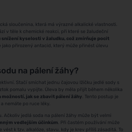
ká sloučenina, která má výrazné alkalické vlastnosti.
í v těle k chemické reakci, při které se žaludeční
snížení kyselosti v žaludku, což zmírňuje pocit
 jako přirozený antacid, který může přinést úlevu
sodu na pálení žáhy?
ktivní. Stačí smíchat jednu čajovou lžičku jedlé sody s
ztok pomalu vypijte. Úleva by měla přijít během několika
 možností, jak se zbavit pálení žáhy
. Tento postup je
 a nemáte po ruce léky.
ru. Ačkoliv jedlá soda na pálení žáhy může být velmi
emným vedlejším účinkům
. Při častém používání může
st k tzv. alkalóze, stavu, kdy je krev příliš zásaditá. To