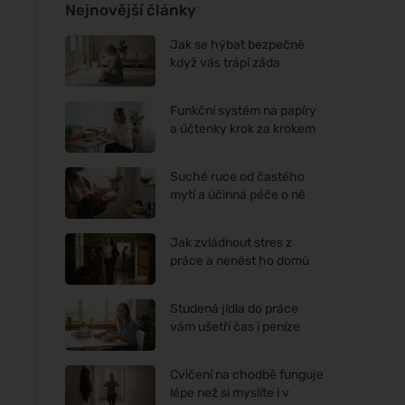
Nejnovější články
Jak se hýbat bezpečně
když vás trápí záda
Funkční systém na papíry
a účtenky krok za krokem
Suché ruce od častého
mytí a účinná péče o ně
Jak zvládnout stres z
práce a nenést ho domů
Studená jídla do práce
vám ušetří čas i peníze
Cvičení na chodbě funguje
lépe než si myslíte i v