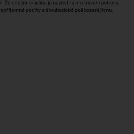
í. Žaludeční kyselina je nezbytná pro trávení potravy,
epříjemné pocity a dlouhodobé poškození jícnu
.