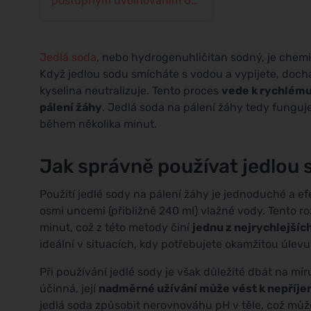
postupným uvolňovaním 60
tablet
Jedlá soda
, nebo hydrogenuhličitan sodný, je chemic
Když jedlou sodu smícháte s vodou a vypijete, docház
kyselina neutralizuje. Tento proces
vede k rychlému 
pálení žáhy
. Jedlá soda na pálení žáhy tedy funguje
během několika minut.
Jak správně používat jedlou 
Použití jedlé sody na pálení žáhy je jednoduché a efe
osmi uncemi (přibližně 240 ml) vlažné vody. Tento ro
minut, což z této metody činí
jednu z nejrychlejších
ideální v situacích, kdy potřebujete okamžitou úlevu
Při používání jedlé sody je však důležité dbát na mí
účinná, její
nadměrné užívání může vést k nepříj
jedlá soda způsobit nerovnováhu pH v těle, což může vé