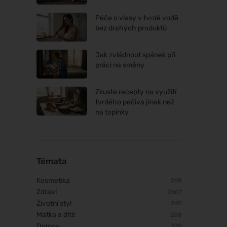
Péče o vlasy v tvrdé vodě
bez drahých produktů
Jak zvládnout spánek při
práci na směny
Zkuste recepty na využití
tvrdého pečiva jinak než
na topinky
Témata
Kosmetika
268
Zdraví
2607
Životní styl
240
Matka a dítě
208
Domov
338