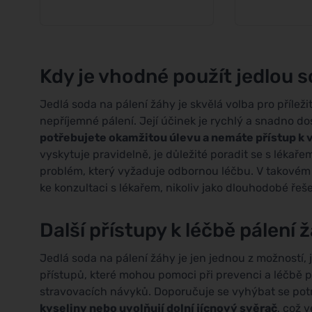
Kdy je vhodné použít jedlou 
Jedlá soda na pálení žáhy je skvělá volba pro příleži
nepříjemné pálení. Její účinek je rychlý a snadno do
potřebujete okamžitou úlevu a nemáte přístup k
vyskytuje pravidelně, je důležité poradit se s lékař
problém, který vyžaduje odbornou léčbu. V takovém
ke konzultaci s lékařem, nikoliv jako dlouhodobé řeše
Další přístupy k léčbě pálení 
Jedlá soda na pálení žáhy je jen jednou z možností, 
přístupů, které mohou pomoci při prevenci a léčbě p
stravovacích návyků. Doporučuje se vyhýbat se pot
kyseliny nebo uvolňují dolní jícnový svěrač
, což 