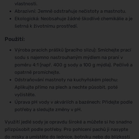
vlastnosti.
Abrazivní: Jemně odstraňuje nečistoty a mastnotu.
Ekologická: Neobsahuje žádné škodlivé chemikálie a je
šetrná k životnímu prostředí.
Použití:
Výroba pracích prášků (pracího slizu): Smíchejte prací
sodu s najemno nastrouhaným mýdlem na praní v
poměru 4:1 (např. 400 g sody a 100 g mýdla). Pečlivě a
opatrně promíchejte.
Odstraňování mastnoty na kuchyňském plechu:
Aplikujte přímo na plech a nechte působit, poté
vyčistěte.
Úprava pH vody v akváriích a bazénech: Přidejte podle
potřeby a sledujte změny v pH.
Využití jedlé sody je opravdu široké a můžete si ho snadno
přizpůsobit podle potřeby. Pro pohlcení pachů ji nasypte
do misky a umístěte do lednice, botníku nebo do blízkosti