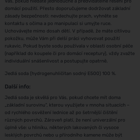
Vás, pokud hledáte jednoduché a předvídatelné řešení pro
domácí použití. Přesto doporučujeme dodržovat základní
zásady bezpečnosti: nevdechujte prach, vyhněte se
kontaktu s očima a po manipulaci si umyjte ruce.
Uchovávejte mimo dosah dětí. V případě, že máte citlivou
pokožku, může Vám při delší práci vyhovovat použití
rukavic. Pokud byste sodu používala v oblasti osobní péče
(například do koupele či pro domácí receptury), vždy zvažte
individuální snášenlivost a postupujte opatrně.
Jedlá soda (hydrogenuhličitan sodný E500) 100 %.
Další info:
Jedlá soda je skvělá pro Vás, pokud chcete mít doma
„základní surovinu“, kterou využijete v mnoha situacích –
od rychlého osvěžení lednice až po šetrnější čištění
různých povrchů. Zároveň platí, že není univerzální pro
úplně vše: u hliníku, některých lakovaných či vysoce
lesklých povrchů nebo u přírodního kamene může být