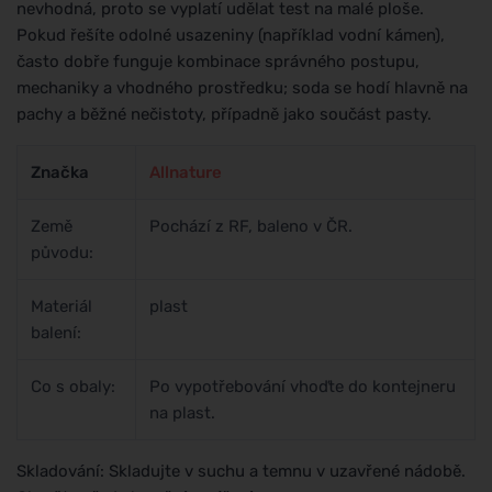
nevhodná, proto se vyplatí udělat test na malé ploše.
Pokud řešíte odolné usazeniny (například vodní kámen),
často dobře funguje kombinace správného postupu,
mechaniky a vhodného prostředku; soda se hodí hlavně na
pachy a běžné nečistoty, případně jako součást pasty.
Značka
Allnature
Země
Pochází z RF, baleno v ČR.
původu:
Materiál
plast
balení:
Co s obaly:
Po vypotřebování vhoďte do kontejneru
na plast.
Skladování: Skladujte v suchu a temnu v uzavřené nádobě.