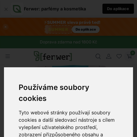
×
Ferwer: parfémy a kosmetika
Do aplikace
⚡
SUMMER sleva právě teď!
×
SUMMER
Do aplikace
Doprava zdarma nad 1800 Kč
0
Používáme soubory
cookies
Tyto webové stránky používají soubory
cookies a další sledovací nástroje s cílem
›
vylepšení uživatelského prostředí,
zobrazení přizpůsobeného obsahu a