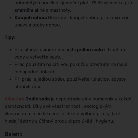
odumřelých buněk a zjemnění pleti. Pleťová maska pro
zmírnění akné a mastnoty.
Koupel nohou:
Relaxační koupel nohou pro zmírnění
únavy a otoky nohou.
Tipy:
Pro silnější účinek smíchejte
jedlou sodu
s trochou
vody a vytvořte pastu.
Před použitím na citlivou pokožku otestujte na malé
nenápadné oblasti.
Při práci s jedlou sodou používejte rukavice, abyste
chránili ruce.
Allnature
Jedlá soda
je nepostradatelný pomocník v každé
domácnosti. Díky své všestrannosti, ekologickým
vlastnostem a nízké ceně je ideální volbou pro ty, kteří
hledají šetrný a účinný produkt pro úklid i hygienu.
Balení: