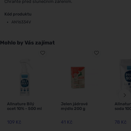
Chraňte před slunečním zářením.
Kód produktu
AN16334V
Mohlo by Vás zajímat
Allnature Bílý
Jelen jádrové
Allnatur
ocet 10% - 500 ml
mýdlo 200 g
soda 10
109 Kč
41 Kč
78 Kč