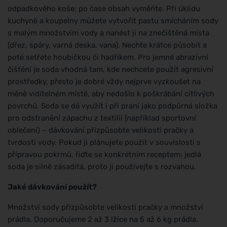
odpadkového koše; po čase obsah vyměňte. Při úklidu
kuchyně a koupelny můžete vytvořit pastu smícháním sody
s malým množstvím vody a nanést ji na znečištěná místa
(dřez, spáry, varná deska, vana). Nechte krátce působit a
poté setřete houbičkou či hadříkem. Pro jemné abrazivní
čištění je soda vhodná tam, kde nechcete použít agresivní
prostředky, přesto je dobré vždy nejprve vyzkoušet na
méně viditelném místě, aby nedošlo k poškrábání citlivých
povrchů. Soda se dá využít i při praní jako podpůrná složka
pro odstranění zápachu z textilií (například sportovní
oblečení) – dávkování přizpůsobte velikosti pračky a
tvrdosti vody. Pokud ji plánujete použít v souvislosti s
přípravou pokrmů, řiďte se konkrétním receptem; jedlá
soda je silně zásaditá, proto ji používejte s rozvahou.
Jaké dávkování použít?
Množství sody přizpůsobte velikosti pračky a množství
prádla. Doporučujeme 2 až 3 lžíce na 5 až 6 kg prádla.