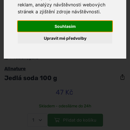
reklam, analýzy návštěvnosti webových
stránek a zjištění zdroje návštěvnosti.
Souhlasím
Upravit mé předvolby
/
Tělo a hygiena
Allnature
Jedlá soda 100 g
47 Kč
Skladem - odesíláme do 24h
Přidat do košíku