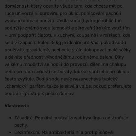
domácnost, který oceníte všude tam, kde chcete mít po
ruce univerzální surovinu pro úklid, pohlcování pachů i
vybrané domácí použití. Jedlá soda (hydrogenuhličitan
sodný) je známá svou jemností a zároveň širokým využitím
– umí podpořit čistotu v kuchyni, koupelně i v místech, kde
se drží zápach. Balení 5 kg je ideální pro Vás, pokud sodu
používáte pravidelně, nechcete stále dokupovat malé sáčky
a dáváte přednost výhodnějšímu rodinnému balení. Díky
velkému množství se hodí i do provozů, dílen, na chalupu
nebo pro domácnosti se zvířaty, kde se spotřeba při úklidu
často zvyšuje. Jedlá soda navíc nezanechává typický
„chemický“ parfém, takže je skvělá volba, pokud preferujete
neutrální přístup k péči o domov.
Vlastnosti:
Zásaditá: Pomáhá neutralizovat kyseliny a odstraňuje
pachy.
Dezinfekční: Má antibakteriální a protiplísňové