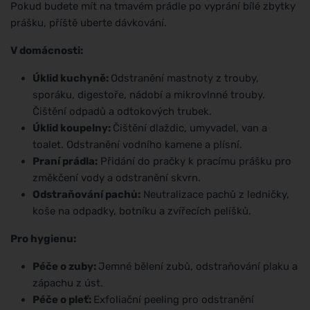
Pokud budete mít na tmavém prádle po vyprání bílé zbytky
prášku, příště uberte dávkování.
V domácnosti:
Úklid kuchyně:
Odstranění mastnoty z trouby,
sporáku, digestoře, nádobí a mikrovlnné trouby.
Čištění odpadů a odtokových trubek.
Úklid koupelny:
Čištění dlaždic, umyvadel, van a
toalet. Odstranění vodního kamene a plísní.
Praní prádla:
Přidání do pračky k pracímu prášku pro
změkčení vody a odstranění skvrn.
Odstraňování pachů:
Neutralizace pachů z ledničky,
koše na odpadky, botníku a zvířecích pelíšků.
Pro hygienu:
Péče o zuby:
Jemné bělení zubů, odstraňování plaku a
zápachu z úst.
Péče o pleť:
Exfoliační peeling pro odstranění