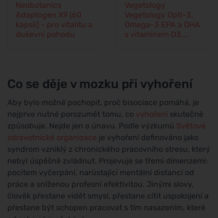
Neobotanics
Vegetology
Adaptogen X9 (60
Vegetology Opti-3,
kapslí) - pro vitalitu a
Omega-3 EPA a DHA
duševní pohodu
s vitaminem D3,
tekuté 150 ml, bez
příchutě
Co se děje v mozku při vyhoření
Aby bylo možné pochopit, proč bisociace pomáhá, je
nejprve nutné porozumět tomu, co
vyhoření
skutečně
způsobuje. Nejde jen o únavu. Podle výzkumů
Světové
zdravotnické organizace
je vyhoření definováno jako
syndrom vzniklý z chronického pracovního stresu, který
nebyl úspěšně zvládnut. Projevuje se třemi dimenzemi:
pocitem vyčerpání, narůstající mentální distancí od
práce a sníženou profesní efektivitou. Jinými slovy,
člověk přestane vidět smysl, přestane cítit uspokojení a
přestane být schopen pracovat s tím nasazením, které