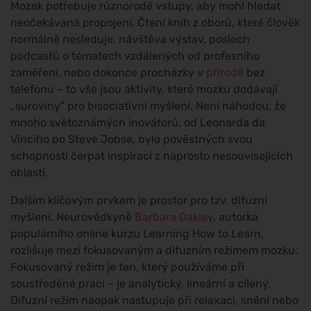
Mozek potřebuje různorodé vstupy, aby mohl hledat
neočekávaná propojení. Čtení knih z oborů, které člověk
normálně nesleduje, návštěva výstav, poslech
podcastů o tématech vzdálených od profesního
zaměření, nebo dokonce procházky v
přírodě
bez
telefonu – to vše jsou aktivity, které mozku dodávají
„suroviny" pro bisociativní myšlení. Není náhodou, že
mnoho světoznámých inovátorů, od Leonarda da
Vinciho po Steve Jobse, bylo pověstných svou
schopností čerpat inspiraci z naprosto nesouvisejících
oblastí.
Dalším klíčovým prvkem je prostor pro tzv. difuzní
myšlení. Neurovědkyně
Barbara Oakley
, autorka
populárního online kurzu Learning How to Learn,
rozlišuje mezi fokusovaným a difuzním režimem mozku.
Fokusovaný režim je ten, který používáme při
soustředěné práci – je analytický, lineární a cílený.
Difuzní režim naopak nastupuje při relaxaci, snění nebo