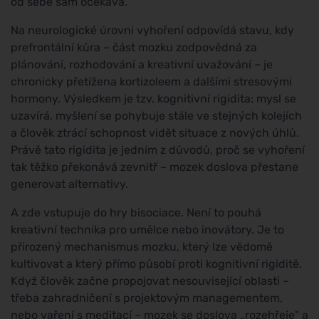
od sebe sám očekává.
Na neurologické úrovni vyhoření odpovídá stavu, kdy
prefrontální kůra – část mozku zodpovědná za
plánování, rozhodování a kreativní uvažování – je
chronicky přetížena kortizoleem a dalšími stresovými
hormony. Výsledkem je tzv. kognitivní rigidita: mysl se
uzavírá, myšlení se pohybuje stále ve stejných kolejích
a člověk ztrácí schopnost vidět situace z nových úhlů.
Právě tato rigidita je jedním z důvodů, proč se vyhoření
tak těžko překonává zevnitř – mozek doslova přestane
generovat alternativy.
A zde vstupuje do hry bisociace. Není to pouhá
kreativní technika pro umělce nebo inovátory. Je to
přirozený mechanismus mozku, který lze vědomě
kultivovat a který přímo působí proti kognitivní rigiditě.
Když člověk začne propojovat nesouvisející oblasti –
třeba zahradničení s projektovým managementem,
nebo vaření s meditací – mozek se doslova „rozehřeje" a