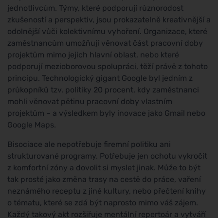
jednotlivcům. Týmy, které podporují různorodost
zkušeností a perspektiv, jsou prokazatelně kreativnější a
odolnější vůči kolektivnímu vyhoření. Organizace, které
zaměstnancům umožňují věnovat část pracovní doby
projektům mimo jejich hlavní oblast, nebo které
podporují mezioborovou spolupráci, těží právě z tohoto
principu. Technologický gigant Google byl jedním z
průkopníků tzv. politiky 20 procent, kdy zaměstnanci
mohli věnovat pětinu pracovní doby vlastním
projektům – a výsledkem byly inovace jako Gmail nebo
Google Maps.
Bisociace ale nepotřebuje firemní politiku ani
strukturované programy. Potřebuje jen ochotu vykročit
z komfortní zóny a dovolit si myslet jinak. Může to být
tak prosté jako změna trasy na cestě do práce, vaření
neznámého receptu z jiné kultury, nebo přečtení knihy
o tématu, které se zdá být naprosto mimo váš zájem.
Každý takový akt rozšiřuje mentální repertoár a vytváří