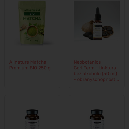
Allnature Matcha
Neobotanics
Premium BIO 250 g
GarliFerm - tinktura
bez alkoholu (50 ml)
- obranyschopnost a
imunitní systém