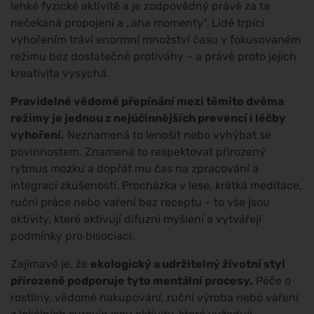
lehké fyzické aktivitě a je zodpovědný právě za ta
nečekaná propojení a „aha momenty". Lidé trpící
vyhořením tráví enormní množství času v fokusovaném
režimu bez dostatečné protiváhy – a právě proto jejich
kreativita vysychá.
Pravidelné vědomé přepínání mezi těmito dvěma
režimy je jednou z nejúčinnějších prevencí i léčby
vyhoření.
Neznamená to lenošit nebo vyhýbat se
povinnostem. Znamená to respektovat přirozený
rytmus mozku a dopřát mu čas na zpracování a
integraci zkušeností. Procházka v lese, krátká meditace,
ruční práce nebo vaření bez receptu – to vše jsou
aktivity, které aktivují difuzní myšlení a vytvářejí
podmínky pro bisociaci.
Zajímavé je, že
ekologický a udržitelný životní styl
přirozeně podporuje tyto mentální procesy.
Péče o
rostliny, vědomé nakupování, ruční výroba nebo vaření