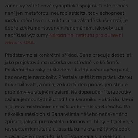
začne vytvářet nové synaptické spojení. Tento proces
není jen metaforou: neuroplasticita, tedy schopnost
mozku měnit svou strukturu na základě zkušeností, je
dobře zdokumentovaným fenoménem, jak potvrzují
například výzkumy
Národního institutu pro duševní
zdraví v USA
.
Představme si konkrétní příklad. Jana pracuje deset let
jako projektová manažerka ve středně velké firmě.
Poslední dva roky přišla domů každý večer vyčerpaná,
bez energie na cokoliv. Přestala se těšit na práci, kterou
dříve milovala, a cítila, že každý den přináší jen stejné
problémy ve stejném balení. Na doporučení terapeutky
začala jednou týdně chodit na keramiku – aktivitu, která
s jejím zaměstnáním neměla vůbec nic společného. Po
několika měsících si Jana všimla něčeho nečekaného:
způsob, jakým přemýšlela o formování hlíny – trpělivě, s
respektem k materiálu, bez tlaku na okamžitý výsledek
– začal ovlivňovat i to, jak přistupovala k projektům v