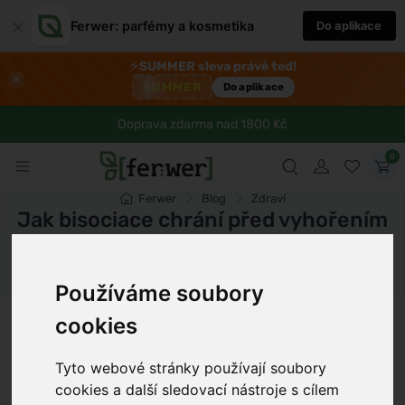
×
Ferwer: parfémy a kosmetika
Do aplikace
⚡
SUMMER sleva právě teď!
×
SUMMER
Do aplikace
Doprava zdarma nad 1800 Kč
0
Ferwer
Blog
Zdraví
Jak bisociace chrání před vyhořením
Dámské parfémy
Pánské parfémy
Unisex parfémy
Používáme soubory
Petr Novák
11 min
24.6.2026
cookies
Tyto webové stránky používají soubory
cookies a další sledovací nástroje s cílem