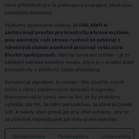
nové příležitosti pro ta překvapivá propojení, která jsou
podstatou bisociace.
Výzkumy opakovaně ukazují, že
lidé, kteří si
zachovávají prostor pro kreativitu a hravé myšlení,
jsou odolnější vůči stresu, rychleji se zotavují z
náročných období a celkově prožívají vyšší míru
životní spokojenosti.
Není to luxus ani rozmar – je to
základní potřeba lidského mozku, která je v dnešní době
produktivity a efektivity často přehlížena.
Vyhoření je signálem, že mozek i tělo dosáhly svých
limitů v rámci zaběhnutých způsobů fungování.
Bisociace nabízí cestu ven ne tím, že by problémy
vyřešila, ale tím, že mění perspektivu, ze které je člověk
vidí. A někdy stačí právě jen jiný úhel pohledu, aby se
ze zdánlivě neprostupné zdi staly dveře dokořán.
Dámské parfémy
Pánské parfémy
Unisex parfémy