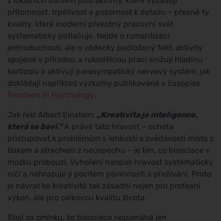
z lokálních surovin jsou aktivity, které vyžadují
přítomnost, trpělivost a pozornost k detailu – přesně ty
kvality, které moderní překotný pracovní svět
systematicky potlačuje. Nejde o romantizaci
jednoduchosti, ale o vědecky podložený fakt: aktivity
spojené s přírodou a rukodělnou prací snižují hladinu
kortizolu a aktivují parasympatický nervový systém, jak
dokládají například výzkumy publikované v časopise
Frontiers in Psychology
.
Jak řekl Albert Einstein:
„Kreativita je inteligence,
která se baví."
A právě tato hravost – ochota
přistupovat k problémům s lehkostí a zvědavostí místo s
tlakem a strachem z neúspěchu – je tím, co bisociace v
mozku probouzí. Vyhoření naopak hravost systematicky
ničí a nahrazuje ji pocitem povinnosti a přežívání. Proto
je návrat ke kreativitě tak zásadní nejen pro profesní
výkon, ale pro celkovou kvalitu života.
Stojí za zmínku, že bisociace nepomáhá jen