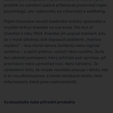
protilék na vyhoření začíná přitahovat pozornost nejen
psychologů, ale i odborníků na výkonnost a wellbeing.
Pojem bisociace zavedl maďarsko-britský spisovatel a
myslitel Arthur Koestler ve své knize
The Act of
Creation
z roku 1964. Koestler jím popsal moment, kdy
se v mysli střetnou dvě doposud oddělené „matrice
myšlení" – dva různé rámce, kontexty nebo logické
systémy – a jejich překryv vytvoří něco nového. Je to
ten záblesk pochopení, který přichází pod sprchou, při
procházce nebo uprostřed noci. Není náhodný. Je
výsledkem toho, že mozek neustále pracuje i tehdy, kdy
si to neuvědomujeme, a hledá nečekané mosty mezi
informacemi, které jsme nashromáždili.
Vyzkoušejte naše přírodní produkty