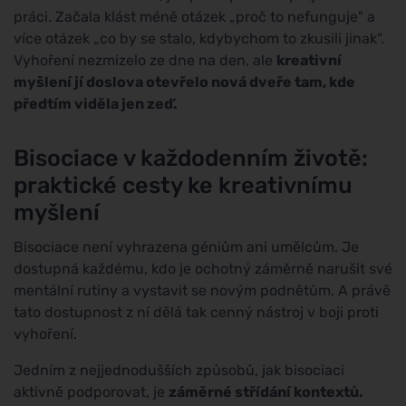
práci. Začala klást méně otázek „proč to nefunguje" a
více otázek „co by se stalo, kdybychom to zkusili jinak".
Vyhoření nezmizelo ze dne na den, ale
kreativní
myšlení jí doslova otevřelo nová dveře tam, kde
předtím viděla jen zeď.
Bisociace v každodenním životě:
praktické cesty ke kreativnímu
myšlení
Bisociace není vyhrazena géniům ani umělcům. Je
dostupná každému, kdo je ochotný záměrně narušit své
mentální rutiny a vystavit se novým podnětům. A právě
tato dostupnost z ní dělá tak cenný nástroj v boji proti
vyhoření.
Jedním z nejjednodušších způsobů, jak bisociaci
aktivně podporovat, je
záměrné střídání kontextů.