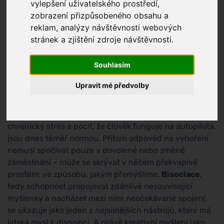
vylepšení uživatelského prostředí,
zobrazení přizpůsobeného obsahu a
reklam, analýzy návštěvnosti webových
stránek a zjištění zdroje návštěvnosti.
Souhlasím
Upravit mé předvolby
Moderní pracovní svět si vybírá svou daň. Přetížení,
chronický stres a pocit, že člověk funguje na autopilota,
jsou dnes téměř normou. Přitom odpověď na vyhoření
nemusí spočívat pouze v dovolené nebo změně
zaměstnání – může se skrývat v něčem překvapivě
prostém: ve způsobu, jakým přemýšlíme.
Bisociace
,
tedy schopnost propojovat zdánlivě nesouvisející
myšlenky a nacházet mezi nimi neočekávané spojení,
se ukazuje jako jeden z nejsilnějších nástrojů, které má
lidská mysl k dispozici. A právě kreativní myšlení jako