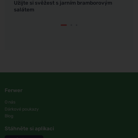
Užijte si svěžest s jarním bramborovým
Lepti
salátem
obezi
Ferwer
O nás
Dárkové poukazy
Blog
Stáhněte si aplikaci