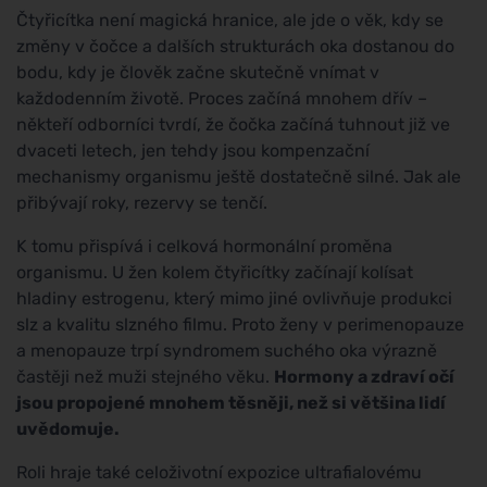
Čtyřicítka není magická hranice, ale jde o věk, kdy se
změny v čočce a dalších strukturách oka dostanou do
bodu, kdy je člověk začne skutečně vnímat v
každodenním životě. Proces začíná mnohem dřív –
někteří odborníci tvrdí, že čočka začíná tuhnout již ve
dvaceti letech, jen tehdy jsou kompenzační
mechanismy organismu ještě dostatečně silné. Jak ale
přibývají roky, rezervy se tenčí.
K tomu přispívá i celková hormonální proměna
organismu. U žen kolem čtyřicítky začínají kolísat
hladiny estrogenu, který mimo jiné ovlivňuje produkci
slz a kvalitu slzného filmu. Proto ženy v perimenopauze
a menopauze trpí syndromem suchého oka výrazně
častěji než muži stejného věku.
Hormony a zdraví očí
jsou propojené mnohem těsněji, než si většina lidí
uvědomuje.
Roli hraje také celoživotní expozice ultrafialovému