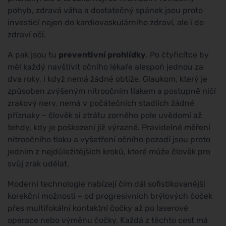
pohyb, zdravá váha a dostatečný spánek jsou proto
investicí nejen do kardiovaskulárního zdraví, ale i do
zdraví očí.
A pak jsou tu
preventivní prohlídky
. Po čtyřicítce by
měl každý navštívit očního lékaře alespoň jednou za
dva roky, i když nemá žádné obtíže. Glaukom, který je
způsoben zvýšeným nitroočním tlakem a postupně ničí
zrakový nerv, nemá v počátečních stadiích žádné
příznaky – člověk si ztrátu zorného pole uvědomí až
tehdy, kdy je poškození již výrazné. Pravidelné měření
nitroočního tlaku a vyšetření očního pozadí jsou proto
jedním z nejdůležitějších kroků, které může člověk pro
svůj zrak udělat.
Moderní technologie nabízejí čím dál sofistikovanější
korekční možnosti – od progresivních brýlových čoček
přes multifokální kontaktní čočky až po laserové
operace nebo výměnu čočky. Každá z těchto cest má