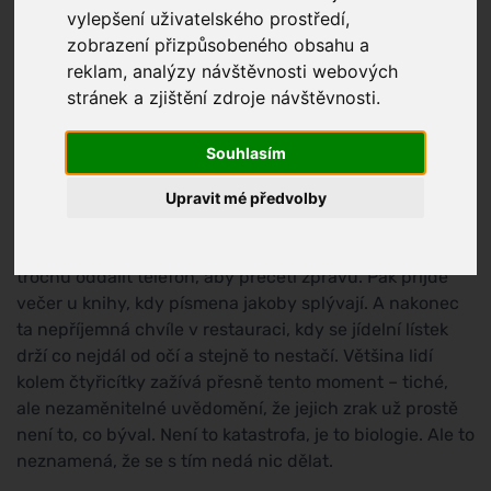
vylepšení uživatelského prostředí,
zobrazení přizpůsobeného obsahu a
reklam, analýzy návštěvnosti webových
stránek a zjištění zdroje návštěvnosti.
Souhlasím
Upravit mé předvolby
Přijde to nenápadně. Nejprve si člověk všimne, že musí
trochu oddálit telefon, aby přečetl zprávu. Pak přijde
večer u knihy, kdy písmena jakoby splývají. A nakonec
ta nepříjemná chvíle v restauraci, kdy se jídelní lístek
drží co nejdál od očí a stejně to nestačí. Většina lidí
kolem čtyřicítky zažívá přesně tento moment – tiché,
ale nezaměnitelné uvědomění, že jejich zrak už prostě
není to, co býval. Není to katastrofa, je to biologie. Ale to
neznamená, že se s tím nedá nic dělat.