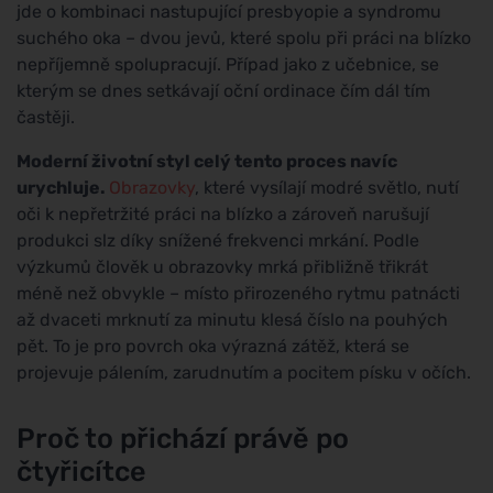
jde o kombinaci nastupující presbyopie a syndromu
suchého oka – dvou jevů, které spolu při práci na blízko
nepříjemně spolupracují. Případ jako z učebnice, se
kterým se dnes setkávají oční ordinace čím dál tím
častěji.
Moderní životní styl celý tento proces navíc
urychluje.
Obrazovky
, které vysílají modré světlo, nutí
oči k nepřetržité práci na blízko a zároveň narušují
produkci slz díky snížené frekvenci mrkání. Podle
výzkumů člověk u obrazovky mrká přibližně třikrát
méně než obvykle – místo přirozeného rytmu patnácti
až dvaceti mrknutí za minutu klesá číslo na pouhých
pět. To je pro povrch oka výrazná zátěž, která se
projevuje pálením, zarudnutím a pocitem písku v očích.
Proč to přichází právě po
čtyřicítce