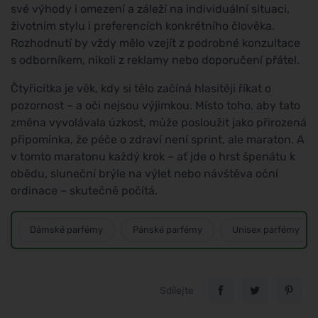
své výhody i omezení a záleží na individuální situaci,
životním stylu i preferencích konkrétního člověka.
Rozhodnutí by vždy mělo vzejít z podrobné konzultace
s odborníkem, nikoli z reklamy nebo doporučení přátel.
Čtyřicítka je věk, kdy si tělo začíná hlasitěji říkat o
pozornost – a oči nejsou výjimkou. Místo toho, aby tato
změna vyvolávala úzkost, může posloužit jako přirozená
připomínka, že péče o zdraví není sprint, ale maraton. A
v tomto maratonu každý krok – ať jde o hrst špenátu k
obědu, sluneční brýle na výlet nebo návštěva oční
ordinace – skutečně počítá.
Dámské parfémy
Pánské parfémy
Unisex parfémy
Sdílejte