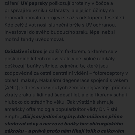
záření.
UV paprsky
poškozují proteiny v čočce a
přispívají ke vzniku katarakty, ale jejich účinky se
hromadí pomalu a projeví se až s odstupem desetiletí.
Kdo celý život nosil sluneční brýle s UV ochranou,
investoval do svého budoucího zraku lépe, než si
možná tehdy uvědomoval.
Oxidativní stres
je dalším faktorem, o kterém se v
posledních letech mluví stále více. Volné radikály
poškozují buňky sítnice, zejména ty, které jsou
zodpovědné za ostré centrální vidění – fotoreceptory v
oblasti makuly. Makulární degenerace spojená s věkem
(AMD) je dnes v rozvinutých zemích nejčastější příčinou
ztráty zraku u lidí nad šedesát let, ale její kořeny sahají
hluboko do středního věku. Jak výstižně shrnuje
americký oftalmolog a popularizátor vědy Dr. Rishi
Singh:
„Oči jsou jediné orgány, kde můžeme přímo
sledovat cévy a nervové buňky bez chirurgického
zákroku – a právě proto nám říkají tolik o celkovém