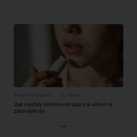
Anna Procházková
13 min
Jan S
Jak navždy eliminovat opary a užívat si
Zapeč
zdravější rty
jídlo