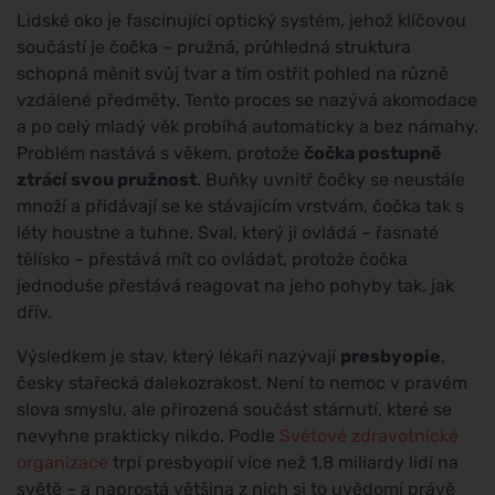
Lidské oko je fascinující optický systém, jehož klíčovou
součástí je čočka – pružná, průhledná struktura
schopná měnit svůj tvar a tím ostřit pohled na různě
vzdálené předměty. Tento proces se nazývá akomodace
a po celý mladý věk probíhá automaticky a bez námahy.
Problém nastává s věkem, protože
čočka postupně
ztrácí svou pružnost
. Buňky uvnitř čočky se neustále
množí a přidávají se ke stávajícím vrstvám, čočka tak s
léty houstne a tuhne. Sval, který ji ovládá – řasnaté
tělísko – přestává mít co ovládat, protože čočka
jednoduše přestává reagovat na jeho pohyby tak, jak
dřív.
Výsledkem je stav, který lékaři nazývají
presbyopie
,
česky stařecká dalekozrakost. Není to nemoc v pravém
slova smyslu, ale přirozená součást stárnutí, které se
nevyhne prakticky nikdo. Podle
Světové zdravotnické
organizace
trpí presbyopií více než 1,8 miliardy lidí na
světě – a naprostá většina z nich si to uvědomí právě