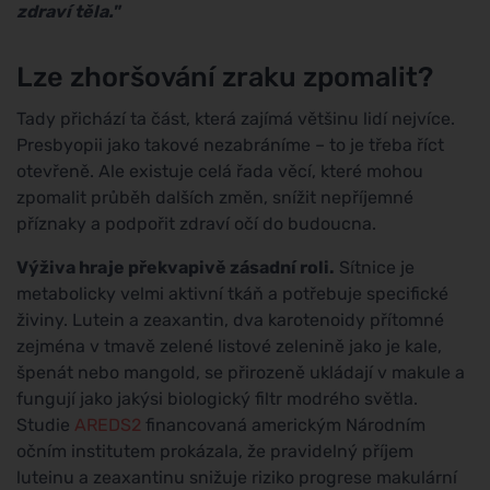
zdraví těla."
Lze zhoršování zraku zpomalit?
Tady přichází ta část, která zajímá většinu lidí nejvíce.
Presbyopii jako takové nezabráníme – to je třeba říct
otevřeně. Ale existuje celá řada věcí, které mohou
zpomalit průběh dalších změn, snížit nepříjemné
příznaky a podpořit zdraví očí do budoucna.
Výživa hraje překvapivě zásadní roli.
Sítnice je
metabolicky velmi aktivní tkáň a potřebuje specifické
živiny. Lutein a zeaxantin, dva karotenoidy přítomné
zejména v tmavě zelené listové zelenině jako je kale,
špenát nebo mangold, se přirozeně ukládají v makule a
fungují jako jakýsi biologický filtr modrého světla.
Studie
AREDS2
financovaná americkým Národním
očním institutem prokázala, že pravidelný příjem
luteinu a zeaxantinu snižuje riziko progrese makulární