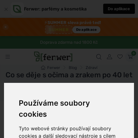
×
Ferwer: parfémy a kosmetika
Do aplikace
⚡
SUMMER sleva právě teď!
×
SUMMER
Do aplikace
Doprava zdarma nad 1800 Kč
0
Ferwer
Blog
Zdraví
Co se děje s očima a zrakem po 40 let
Dámské parfémy
Pánské parfémy
Unisex parfémy
Používáme soubory
Petr Novák
13 min
24.6.2026
cookies
Tyto webové stránky používají soubory
cookies a další sledovací nástroje s cílem