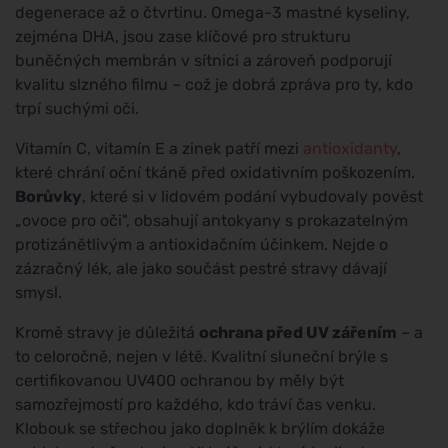
degenerace až o čtvrtinu. Omega-3 mastné kyseliny,
zejména DHA, jsou zase klíčové pro strukturu
buněčných membrán v sítnici a zároveň podporují
kvalitu slzného filmu – což je dobrá zpráva pro ty, kdo
trpí suchými oči.
Vitamín C, vitamín E a zinek patří mezi
antioxidanty
,
které chrání oční tkáně před oxidativním poškozením.
Borůvky
, které si v lidovém podání vybudovaly pověst
„ovoce pro oči", obsahují antokyany s prokazatelným
protizánětlivým a antioxidačním účinkem. Nejde o
zázračný lék, ale jako součást pestré stravy dávají
smysl.
Kromě stravy je důležitá
ochrana před UV zářením
– a
to celoročně, nejen v létě. Kvalitní sluneční brýle s
certifikovanou UV400 ochranou by měly být
samozřejmostí pro každého, kdo tráví čas venku.
Klobouk se střechou jako doplněk k brýlím dokáže