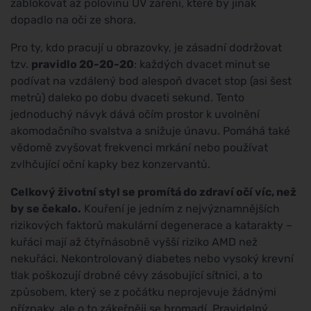
zablokovat až polovinu UV záření, které by jinak
dopadlo na oči ze shora.
Pro ty, kdo pracují u obrazovky, je zásadní dodržovat
tzv.
pravidlo 20-20-20
: každých dvacet minut se
podívat na vzdálený bod alespoň dvacet stop (asi šest
metrů) daleko po dobu dvaceti sekund. Tento
jednoduchý návyk dává očím prostor k uvolnění
akomodačního svalstva a snižuje únavu. Pomáhá také
vědomě zvyšovat frekvenci mrkání nebo používat
zvlhčující oční kapky bez konzervantů.
Celkový životní styl se promítá do zdraví očí víc, než
by se čekalo.
Kouření je jedním z nejvýznamnějších
rizikových faktorů makulární degenerace a katarakty –
kuřáci mají až čtyřnásobně vyšší riziko AMD než
nekuřáci. Nekontrolovaný diabetes nebo vysoký krevní
tlak poškozují drobné cévy zásobující sítnici, a to
způsobem, který se z počátku neprojevuje žádnými
příznaky, ale o to zákeřněji se hromadí. Pravidelný