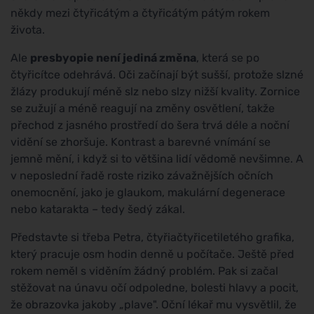
někdy mezi čtyřicátým a čtyřicátým pátým rokem
života.
Ale
presbyopie není jediná změna
, která se po
čtyřicítce odehrává. Oči začínají být sušší, protože slzné
žlázy produkují méně slz nebo slzy nižší kvality. Zornice
se zužují a méně reagují na změny osvětlení, takže
přechod z jasného prostředí do šera trvá déle a noční
vidění se zhoršuje. Kontrast a barevné vnímání se
jemně mění, i když si to většina lidí vědomě nevšimne. A
v neposlední řadě roste riziko závažnějších očních
onemocnění, jako je glaukom, makulární degenerace
nebo katarakta – tedy šedý zákal.
Představte si třeba Petra, čtyřiačtyřicetiletého grafika,
který pracuje osm hodin denně u počítače. Ještě před
rokem neměl s viděním žádný problém. Pak si začal
stěžovat na únavu očí odpoledne, bolesti hlavy a pocit,
že obrazovka jakoby „plave". Oční lékař mu vysvětlil, že