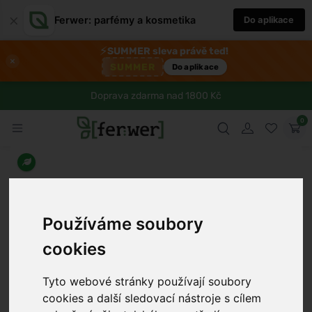
×
Ferwer: parfémy a kosmetika
Do aplikace
⚡
SUMMER sleva právě teď!
×
SUMMER
Do aplikace
Doprava zdarma nad 1800 Kč
0
Používáme soubory
cookies
Tyto webové stránky používají soubory
cookies a další sledovací nástroje s cílem