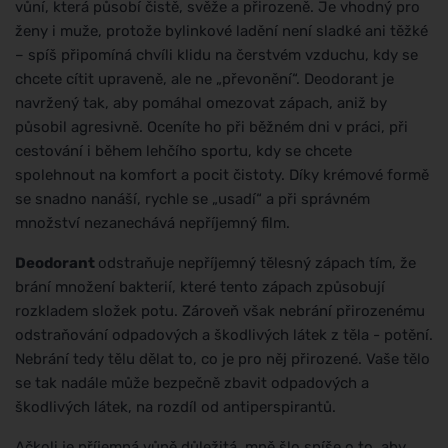
vůní, která působí čistě, svěže a přirozeně. Je vhodný pro
ženy i muže, protože bylinkové ladění není sladké ani těžké
– spíš připomíná chvíli klidu na čerstvém vzduchu, kdy se
chcete cítit upraveně, ale ne „převonění“. Deodorant je
navržený tak, aby pomáhal omezovat zápach, aniž by
působil agresivně. Oceníte ho při běžném dni v práci, při
cestování i během lehčího sportu, kdy se chcete
spolehnout na komfort a pocit čistoty. Díky krémové formě
se snadno nanáší, rychle se „usadí“ a při správném
množství nezanechává nepříjemný film.
Deodorant
odstraňuje nepříjemný tělesný zápach tím, že
brání množení bakterií, které tento zápach způsobují
rozkladem složek potu. Zároveň však nebrání přirozenému
odstraňování odpadových a škodlivých látek z těla - potění.
Nebrání tedy tělu dělat to, co je pro něj přirozené. Vaše tělo
se tak nadále může bezpečně zbavit odpadových a
škodlivých látek, na rozdíl od antiperspirantů.
Ačkoli je příjemná vůně důležitá, mně šlo spíše o to, aby