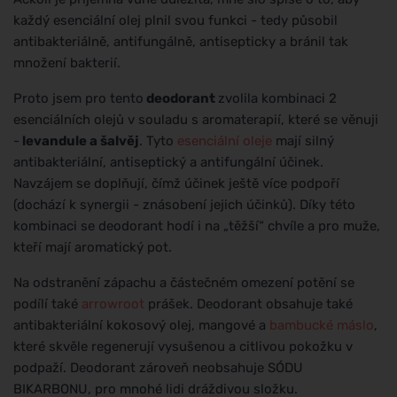
každý esenciální olej plnil svou funkci - tedy působil
antibakteriálně, antifungálně, antisepticky a bránil tak
množení bakterií.
Proto jsem pro tento
deodorant
zvolila kombinaci 2
esenciálních olejů v souladu s aromaterapií, které se věnuji
-
levandule a šalvěj
. Tyto
esenciální oleje
mají silný
antibakteriální, antiseptický a antifungální účinek.
Navzájem se doplňují, čímž účinek ještě více podpoří
(dochází k synergii - znásobení jejich účinků). Díky této
kombinaci se deodorant hodí i na „těžší“ chvíle a pro muže,
kteří mají aromatický pot.
Na odstranění zápachu a částečném omezení potění se
podílí také
arrowroot
prášek. Deodorant obsahuje také
antibakteriální kokosový olej, mangové a
bambucké máslo
,
které skvěle regenerují vysušenou a citlivou pokožku v
podpaží. Deodorant zároveň neobsahuje SÓDU
BIKARBONU, pro mnohé lidi dráždivou složku.