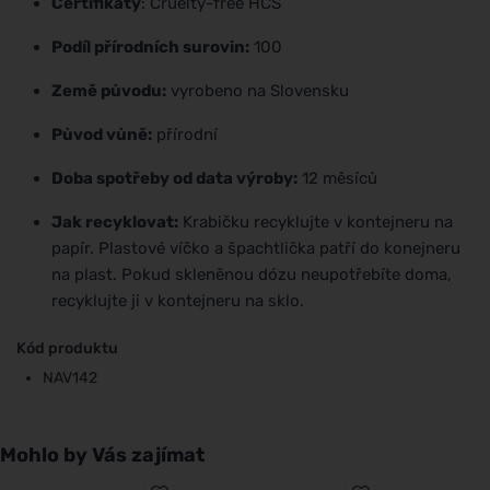
Certifikáty
: Cruelty-free HCS
Podíl přírodních surovin:
100
Země původu:
vyrobeno na Slovensku
Původ vůně:
přírodní
Doba spotřeby od data výroby:
12 měsíců
Jak recyklovat:
Krabičku recyklujte v kontejneru na
papír. Plastové víčko a špachtlička patří do konejneru
na plast. Pokud skleněnou dózu neupotřebíte doma,
recyklujte ji v kontejneru na sklo.
Kód produktu
NAV142
Mohlo by Vás zajímat