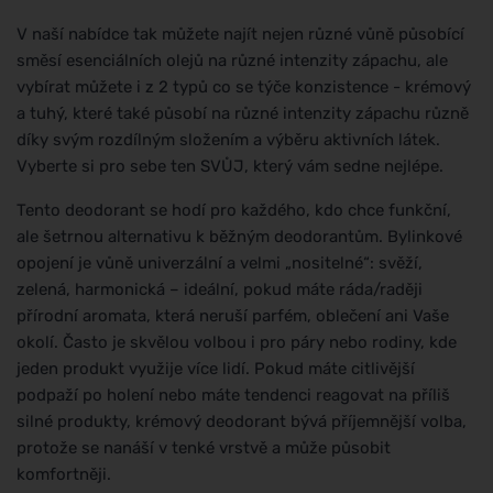
V naší nabídce tak můžete najít nejen různé vůně působící
směsí esenciálních olejů na různé intenzity zápachu, ale
vybírat můžete i z 2 typů co se týče konzistence - krémový
a tuhý, které také působí na různé intenzity zápachu různě
díky svým rozdílným složením a výběru aktivních látek.
Vyberte si pro sebe ten SVŮJ, který vám sedne nejlépe.
Tento deodorant se hodí pro každého, kdo chce funkční,
ale šetrnou alternativu k běžným deodorantům. Bylinkové
opojení je vůně univerzální a velmi „nositelné“: svěží,
zelená, harmonická – ideální, pokud máte ráda/raději
přírodní aromata, která neruší parfém, oblečení ani Vaše
okolí. Často je skvělou volbou i pro páry nebo rodiny, kde
jeden produkt využije více lidí. Pokud máte citlivější
podpaží po holení nebo máte tendenci reagovat na příliš
silné produkty, krémový deodorant bývá příjemnější volba,
protože se nanáší v tenké vrstvě a může působit
komfortněji.