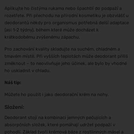
Aplikujte ho čistýma rukama nebo špachtlí do podpaží a
rozetřete. Při přechodu na přírodní kosmetiku je obzvlášť u
deodorantů někdy pro organismus potřebná delší adaptace
(asi 1-2 týdny), během které může docházet k
krátkodobému zvýšenému zápachu.
Pro zachování kvality skladujte na suchém, chladném a
tmavém místě. Při vyšších teplotách může deodorant příliš
změknout – to neovlivňuje jeho účinek, ale bylo by vhodné
ho uskladnit v chladu.
Náš tip:
Můžete ho použít i jako deodorační krém na nohy.
Složení:
Deodorant stojí na kombinaci jemných pečujících a
absorpčních složek, které pomáhají udržet podpaží v
pohodlí. Základ tvoří krémová báze z rostlinných másel a