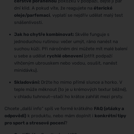
čerstvě poraněnou
pokožku v podpaží, dejte jí pár
dní klid. A pokud víte, že reagujete na
éterické
oleje/parfemaci
, vyplatí se nejdřív udělat malý test
snášenlivosti.
Jak ho chytře kombinovat:
Skvěle funguje s
jednoduchou rutinou: večer umýt, ráno nanést na
suchou kůži. Při náročném dni můžete mít malé balení
u sebe a udělat
rychlé obnovení
(otřít podpaží
vlhčeným ubrouskem nebo vodou, osušit, nanést
minidávku).
Skladování:
Držte ho mimo přímé slunce a horko. V
teple může měknout (to je u krémových textur běžné),
v chladu tuhnout—stačí ho krátce zahřát mezi prsty.
Chcete „další info“ spíš ve formě krátkého
FAQ (otázky a
odpovědi)
k produktu, nebo mám doplnit i
konkrétní tipy
pro sport a stresové pocení
?