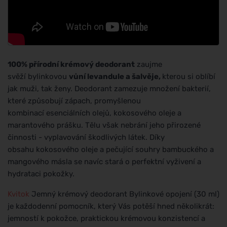
100% přírodní krémový deodorant
zaujme
svěží bylinkovou
vůní levandule a šalvěje,
kterou si oblíbí
jak muži, tak ženy. Deodorant zamezuje množení bakterií,
které způsobují zápach, promyšlenou
kombinací esenciálních olejů, kokosového oleje a
marantového prášku. Tělu však nebrání jeho přirozené
činnosti - vyplavování škodlivých látek. Díky
obsahu kokosového oleje a pečující souhry bambuckého a
mangového másla se navíc stará o perfektní vyživení a
hydrataci pokožky.
Kvitok
Jemný krémový deodorant Bylinkové opojení (30 ml)
je každodenní pomocník, který Vás potěší hned několikrát:
jemností k pokožce, praktickou krémovou konzistencí a