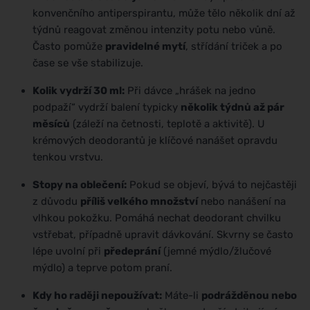
konvenčního antiperspirantu, může tělo několik dní až
týdnů reagovat změnou intenzity potu nebo vůně.
Často pomůže
pravidelné mytí
, střídání triček a po
čase se vše stabilizuje.
Kolik vydrží 30 ml:
Při dávce „hrášek na jedno
podpaží“ vydrží balení typicky
několik týdnů až pár
měsíců
(záleží na četnosti, teplotě a aktivitě). U
krémových deodorantů je klíčové nanášet opravdu
tenkou vrstvu.
Stopy na oblečení:
Pokud se objeví, bývá to nejčastěji
z důvodu
příliš velkého množství
nebo nanášení na
vlhkou pokožku. Pomáhá nechat deodorant chvilku
vstřebat, případně upravit dávkování. Skvrny se často
lépe uvolní při
předeprání
(jemné mýdlo/žlučové
mýdlo) a teprve potom praní.
Kdy ho raději nepoužívat:
Máte-li
podrážděnou nebo