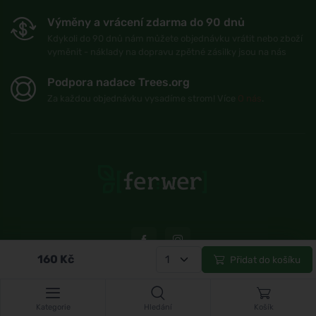
Výměny a vrácení zdarma do 90 dnů
Kdykoli do 90 dnů nám můžete objednávku vrátit nebo zboží
vyměnit - náklady na dopravu zpětné zásilky jsou na nás
Podpora nadace Trees.org
Za každou objednávku vysadíme strom! Více
O nás
.
160
Kč
Přidat do košíku
© Topshelf s.r.o. Všechna práva vyhrazena.
Kategorie
Hledání
Košík