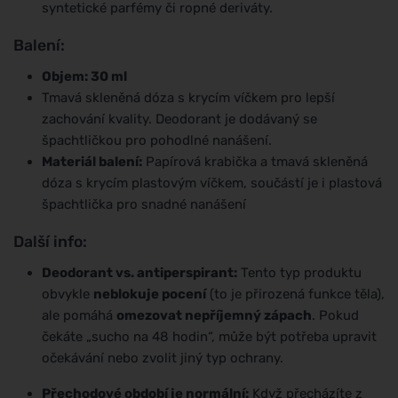
syntetické parfémy či ropné deriváty.
Balení:
Objem: 30 ml
Tmavá skleněná dóza s krycím víčkem pro lepší
zachování kvality. Deodorant je dodávaný se
špachtličkou pro pohodlné nanášení.
Materiál balení:
Papírová krabička a tmavá skleněná
dóza s krycím plastovým víčkem, součástí je i plastová
špachtlička pro snadné nanášení
Další info:
Deodorant vs. antiperspirant:
Tento typ produktu
obvykle
neblokuje pocení
(to je přirozená funkce těla),
ale pomáhá
omezovat nepříjemný zápach
. Pokud
čekáte „sucho na 48 hodin“, může být potřeba upravit
očekávání nebo zvolit jiný typ ochrany.
Přechodové období je normální:
Když přecházíte z