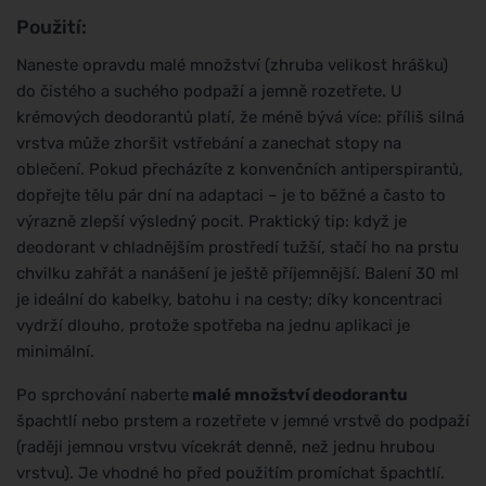
Použití:
Naneste opravdu malé množství (zhruba velikost hrášku)
do čistého a suchého podpaží a jemně rozetřete. U
krémových deodorantů platí, že méně bývá více: příliš silná
vrstva může zhoršit vstřebání a zanechat stopy na
oblečení. Pokud přecházíte z konvenčních antiperspirantů,
dopřejte tělu pár dní na adaptaci – je to běžné a často to
výrazně zlepší výsledný pocit. Praktický tip: když je
deodorant v chladnějším prostředí tužší, stačí ho na prstu
chvilku zahřát a nanášení je ještě příjemnější. Balení 30 ml
je ideální do kabelky, batohu i na cesty; díky koncentraci
vydrží dlouho, protože spotřeba na jednu aplikaci je
minimální.
Po sprchování naberte
malé množství deodorantu
špachtlí nebo prstem a rozetřete v jemné vrstvě do podpaží
(raději jemnou vrstvu vícekrát denně, než jednu hrubou
vrstvu). Je vhodné ho před použitím promíchat špachtlí.