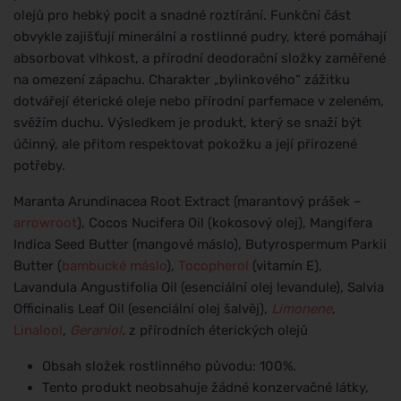
olejů pro hebký pocit a snadné roztírání. Funkční část
obvykle zajišťují minerální a rostlinné pudry, které pomáhají
absorbovat vlhkost, a přírodní deodorační složky zaměřené
na omezení zápachu. Charakter „bylinkového“ zážitku
dotvářejí éterické oleje nebo přírodní parfemace v zeleném,
svěžím duchu. Výsledkem je produkt, který se snaží být
účinný, ale přitom respektovat pokožku a její přirozené
potřeby.
Maranta Arundinacea Root Extract (marantový prášek –
arrowroot
), Cocos Nucifera Oil (kokosový olej), Mangifera
Indica Seed Butter (mangové máslo), Butyrospermum Parkii
Butter (
bambucké máslo
),
Tocopherol
(vitamín E),
Lavandula Angustifolia Oil (esenciální olej levandule), Salvia
Officinalis Leaf Oil (esenciální olej šalvěj),
Limonene
,
Linalool
,
Geraniol
.
z přírodních éterických olejů
Obsah složek rostlinného původu: 100%.
Tento produkt neobsahuje žádné konzervačné látky,