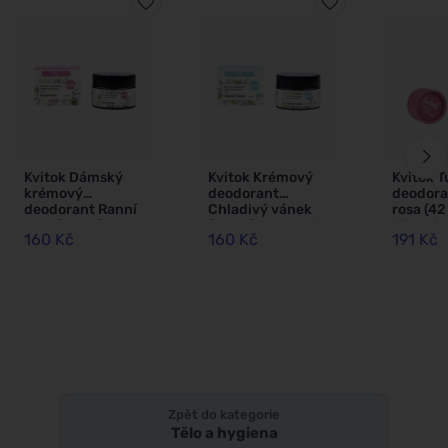
Kvitok Dámský
Kvitok Krémový
Kvitok 
krémový
deodorant
deodora
deodorant Ranní
Chladivý vánek
rosa (42
rosa (30 ml) -
(30 ml) - vhodný
účinný 
160 Kč
160 Kč
191 Kč
nezanechává
pro ženy i muže
hodin
ulepený pocit
Zpět do kategorie
Tělo a hygiena