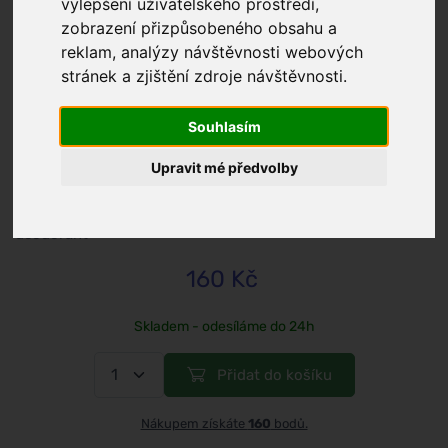
vylepšení uživatelského prostředí,
zobrazení přizpůsobeného obsahu a
reklam, analýzy návštěvnosti webových
stránek a zjištění zdroje návštěvnosti.
/
Tělo a hygiena
Kvitok
Souhlasím
Jemný krémový deodorant
Upravit mé předvolby
Bylinkové opojení (30 ml) - vhodný
pro ženy i muže
deodorant
160 Kč
Skladem - odesíláme do 24h
Přidat do košíku
Nákupem získáte
160
bodů.