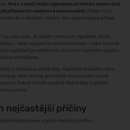
rii.
Krev v moči může signalizovat infekci močových
ích případech i nádorová onemocnění.
Podle
Mayo
nzultován s lékařem, i kdyby šlo o jednorázový případ
 čaj nebo kolu, je dalším varovným signálem. Může
molýzu – tedy rozpad červených krvinek – nebo svalové
stat například po extrémně náročném fyzickém výkonu
a být přehlížena.
těji ji způsobují určité léky, například propofol nebo
. Existuje také vzácné genetické onemocnění zvané
rvení. Pokud člověk neužívá žádné léky a přesto
bornou pomoc.
h nejčastější příčiny
ejběžnějších barev a jejich možných příčin: