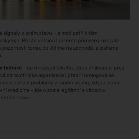
ílá signály o svém stavu – a moč patří k těm
skytuje. Přesto většina lidí tento přirozený ukazatel
in pozornosti tomu, co vidíme na záchodě, a získáme
í.
ě faktorů
– od množství tekutin, které přijímáme, přes
ová zdravotnická organizace i přední urologové se
omoci odhalit problémy v raném stádiu, kdy je léčba
ivní medicína – jde o zcela legitimní a vědecky
otního stavu.