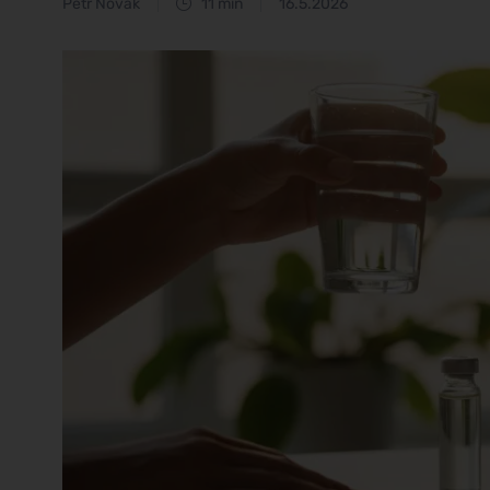
Petr Novák
11 min
16.5.2026