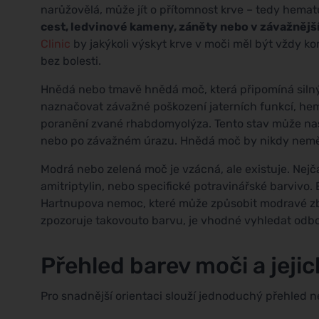
narůžovělá, může jít o přítomnost krve – tedy hematu
cest, ledvinové kameny, záněty nebo v závažnějš
Clinic
by jakýkoli výskyt krve v moči měl být vždy ko
bez bolesti.
Hnědá nebo tmavě hnědá moč, která připomíná silný
naznačovat závažné poškození jaterních funkcí, he
poranění zvané rhabdomyolýza. Tento stav může na
nebo po závažném úrazu. Hnědá moč by nikdy neměl
Modrá nebo zelená moč je vzácná, ale existuje. Nejčas
amitriptylin, nebo specifické potravinářské barvivo
Hartnupova nemoc, které může způsobit modravé zba
zpozoruje takovouto barvu, je vhodné vyhledat od
Přehled barev moči a jejic
Pro snadnější orientaci slouží jednoduchý přehled n