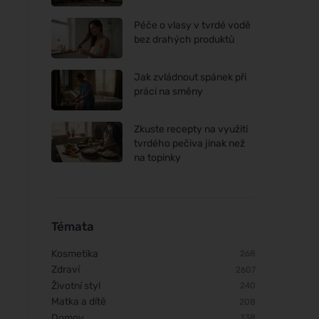
Péče o vlasy v tvrdé vodě
bez drahých produktů
Jak zvládnout spánek při
práci na směny
Zkuste recepty na využití
tvrdého pečiva jinak než
Cytoplan METHYL FAKTORY
Cytoplan Methylfola
na topinky
- B1 + Betain + B2 + B6 +
Kyselina listová v bi
Kyselina listová (L-
formě, 60 kapslí
Methylfolát) + Vitamín B12 a
Zinek, 60 kapslí
Témata
Kosmetika
268
Zdraví
2607
Životní styl
240
Matka a dítě
208
Domov
338