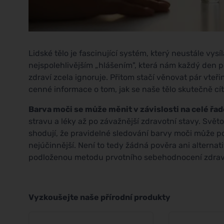
Lidské tělo je fascinující systém, který neustále vys
nejspolehlivějším „hlášením", která nám každý den po
zdraví zcela ignoruje. Přitom stačí věnovat pár vteř
cenné informace o tom, jak se naše tělo skutečně cít
Barva moči se může měnit v závislosti na celé řad
stravu a léky až po závažnější zdravotní stavy. Svět
shodují, že pravidelné sledování barvy moči může p
nejúčinnější. Není to tedy žádná pověra ani alternat
podloženou metodu prvotního sebehodnocení zdrav
Vyzkoušejte naše přírodní produkty