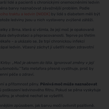
arší lidé a pacienti s chronickými onemocněními ledvin
změna barvy naznačovat závažnější problém. Podle
cího traktu a ledvin (NIDDK)
by lidé s diabetem měli být
rotože ledviny jsou u nich vystaveny zvýšené zátěži.
elky z Brna, která si všimla, že její moč je opakovaně
ala dehydrataci a přepracovanosti. Teprve po třetím
kaře – a ukázalo se, že trpí chronickou infekcí
pal ledvin. Včasný záchyt jí ušetřil nejen zdravotní
 Kirby:
„Moč je oknem do těla. Ignorovat změny v její
automobilu."
Tato metafora přesně vystihuje, proč by
enní péče o zdraví.
ení a přítomnost pěny.
Pěnivá moč může naznačovat
ků poškození ledvinového filtru. Pokud se pěna vyskytuje
tiny, je vhodné nechat se vyšetřit.
nějším způsobem, jak barvu moči ovlivnit pozitivně.