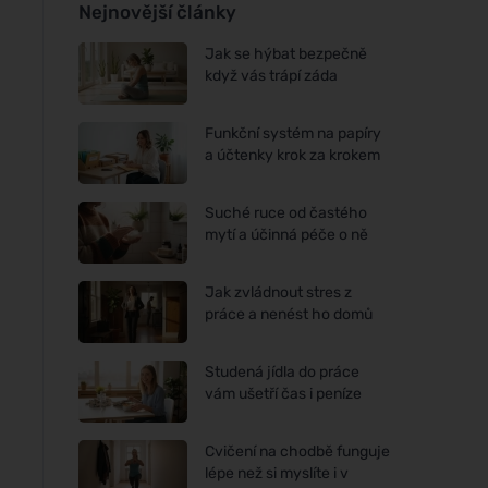
Nejnovější články
Jak se hýbat bezpečně
když vás trápí záda
Funkční systém na papíry
a účtenky krok za krokem
Suché ruce od častého
mytí a účinná péče o ně
Jak zvládnout stres z
práce a nenést ho domů
Studená jídla do práce
vám ušetří čas i peníze
Cvičení na chodbě funguje
lépe než si myslíte i v