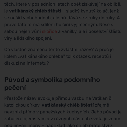
těch, které v posledních letech opět získávají na oblibě,
je
vatikánský chléb štěstí
– sladký kynutý koláč, jenž
se nešíří v obchodech, ale předává se z ruky do ruky. A
právě tato forma sdílení ho činí výjimečným. Nese s
sebou nejen vůni
skořice
a vanilky, ale i poselství štěstí,
víry a lidského spojení.
Co vlastně znamená tento zvláštní název? A proč je
kolem „vatikánského chleba" tolik otázek, receptů i
diskuzí na internetu?
Původ a symbolika podomního
pečení
Přestože název evokuje přímou vazbu na Vatikán či
katolickou církev,
vatikánský chléb štěstí
zřejmě
nevznikl přímo v papežských kuchyních. Jeho původ je
zahalen tajemstvím a v různých částech světa je znám
pod jinými jmény – například jako chléb přátelství z