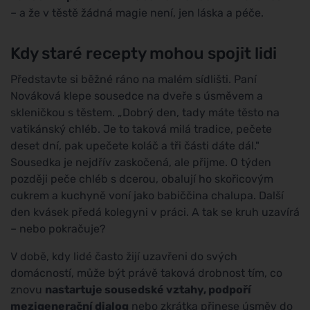
– a že v těstě žádná magie není, jen láska a péče.
Kdy staré recepty mohou spojit lidi
Představte si běžné ráno na malém sídlišti. Paní
Nováková klepe sousedce na dveře s úsměvem a
skleničkou s těstem. „Dobrý den, tady máte těsto na
vatikánský chléb. Je to taková milá tradice, pečete
deset dní, pak upečete koláč a tři části dáte dál."
Sousedka je nejdřív zaskočená, ale přijme. O týden
později peče chléb s dcerou, obalují ho skořicovým
cukrem a kuchyně voní jako babiččina chalupa. Další
den kvásek předá kolegyni v práci. A tak se kruh uzavírá
– nebo pokračuje?
V době, kdy lidé často žijí uzavřeni do svých
domácností, může být právě taková drobnost tím, co
znovu
nastartuje sousedské vztahy, podpoří
mezigenerační dialog
nebo zkrátka přinese úsměv do