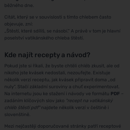
běžného dne.
Citát, který se v souvislosti s tímto chlebem často
objevuje, zní:
„Štěstí, které sdílíš, se násobí." A právě v tom je hlavní
poselství vatikánského chleba štěstí.
Kde najít recepty a návod?
Pokud jste si říkali, že byste chtěli chléb zkusit, ale od
nikoho jste kvásek nedostali, nezoufejte. Existuje
několik verzí receptu, jak kvásek připravit doma „od
nuly". Stačí základní suroviny a chuť experimentovat.
Na internetu jsou ke stažení i návody ve formátu
PDF
–
zadáním klíčových slov jako
"recept na vatikánský
chléb štěstí pdf"
najdete několik verzí v češtině i
slovenštině.
Mezi nejčastěji doporučované stránky patří receptové