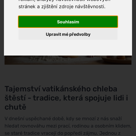
stránek a zjištění zdroje návštěvnosti.
Souhlasím
Upravit mé předvolby
Tajemství vatikánského chleba
štěstí - tradice, která spojuje lidi i
chutě
V dnešní uspěchané době, kdy se mnozí z nás snaží
hledat rovnováhu mezi prací, rodinou a osobním klidem,
se staré tradice vracejí do popředí zájmu. Jednou z