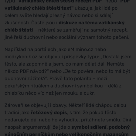
typu
"vatikánský chléb štěstí recept PDF"
nebo
"PDF
vatikánský chléb štěstí text"
ukazuje, jak lidé po
celém světě hledají přesný návod nebo si sdílejí
zkušenosti. Časté jsou i
diskuze na téma vatikánský
chléb štěstí
– některé se zaměřují na samotný recept,
jiné řeší duchovní nebo sociální význam tohoto pečení.
Například na portálech jako eMimino.cz nebo
modrykonik.cz se objevují příspěvky typu: „Dostala jsem
těsto, ale zapomněla jsem, co mám dělat dál. Nemáte
někdo PDF návod?" nebo „Je to pověra, nebo to má být
duchovní zážitek?". Právě tato polarita – mezi
pekařským rituálem a duchovní symbolikou – dělá z
chlebíku něco víc než jen mouku a cukr.
Zároveň se objevují i obavy. Někteří lidé chápou celou
tradici jako
řetězový dopis
, s tím, že pokud těsto
nedarujete dál nebo ho vyhodíte, přitáhnete smůlu. Jiní
naopak argumentují, že jde o
symbol sdílení, podobný
vánočním perníčkům nebo velikonočním mazancům