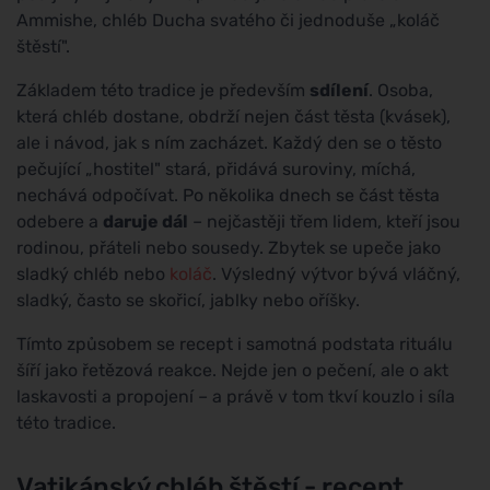
Ammishe, chléb Ducha svatého či jednoduše „koláč
štěstí".
Základem této tradice je především
sdílení
. Osoba,
která chléb dostane, obdrží nejen část těsta (kvásek),
ale i návod, jak s ním zacházet. Každý den se o těsto
pečující „hostitel" stará, přidává suroviny, míchá,
nechává odpočívat. Po několika dnech se část těsta
odebere a
daruje dál
– nejčastěji třem lidem, kteří jsou
rodinou, přáteli nebo sousedy. Zbytek se upeče jako
sladký chléb nebo
koláč
. Výsledný výtvor bývá vláčný,
sladký, často se skořicí, jablky nebo oříšky.
Tímto způsobem se recept i samotná podstata rituálu
šíří jako řetězová reakce. Nejde jen o pečení, ale o akt
laskavosti a propojení – a právě v tom tkví kouzlo i síla
této tradice.
Vatikánský chléb štěstí - recept,