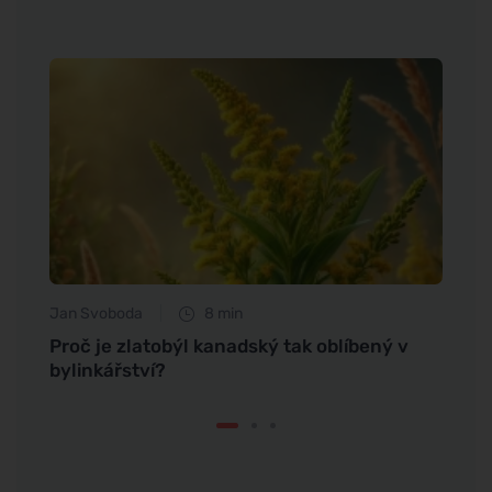
Jan Svoboda
8 min
Petr N
raci
Proč je zlatobýl kanadský tak oblíbený v
Jedlé
bylinkářství?