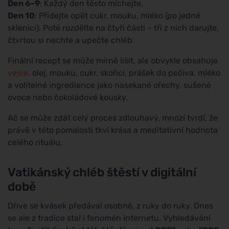
Den 6–9
: Každý den těsto míchejte.
Den 10
: Přidejte opět cukr, mouku, mléko (po jedné
sklenici). Poté rozdělte na čtyři části – tři z nich darujte,
čtvrtou si nechte a upečte chléb.
Finální recept se může mírně lišit, ale obvykle obsahuje
vejce
, olej, mouku, cukr, skořici, prášek do pečiva, mléko
a volitelné ingredience jako nasekané ořechy, sušené
ovoce nebo čokoládové kousky.
Ač se může zdát celý proces zdlouhavý, mnozí tvrdí, že
právě v této pomalosti tkví krása a meditativní hodnota
celého rituálu.
Vatikánský chléb štěstí v digitální
době
Dříve se kvásek předával osobně, z ruky do ruky. Dnes
se ale z tradice stal i fenomén internetu. Vyhledávání