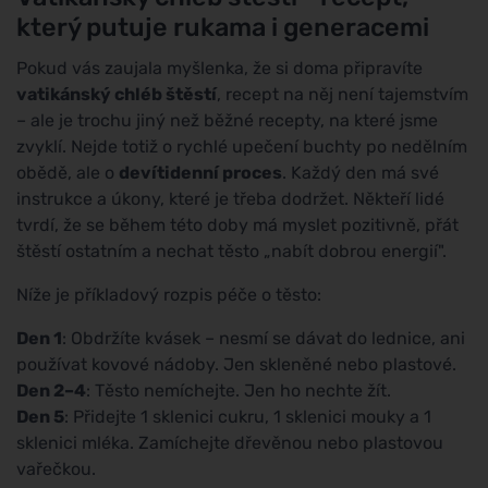
který putuje rukama i generacemi
Pokud vás zaujala myšlenka, že si doma připravíte
vatikánský chléb štěstí
, recept na něj není tajemstvím
– ale je trochu jiný než běžné recepty, na které jsme
zvyklí. Nejde totiž o rychlé upečení buchty po nedělním
obědě, ale o
devítidenní proces
. Každý den má své
instrukce a úkony, které je třeba dodržet. Někteří lidé
tvrdí, že se během této doby má myslet pozitivně, přát
štěstí ostatním a nechat těsto „nabít dobrou energií".
Níže je příkladový rozpis péče o těsto:
Den 1
: Obdržíte kvásek – nesmí se dávat do lednice, ani
používat kovové nádoby. Jen skleněné nebo plastové.
Den 2–4
: Těsto nemíchejte. Jen ho nechte žít.
Den 5
: Přidejte 1 sklenici cukru, 1 sklenici mouky a 1
sklenici mléka. Zamíchejte dřevěnou nebo plastovou
vařečkou.