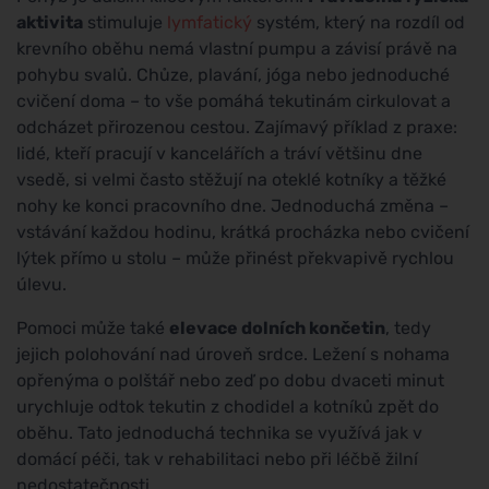
aktivita
stimuluje
lymfatický
systém, který na rozdíl od
krevního oběhu nemá vlastní pumpu a závisí právě na
pohybu svalů. Chůze, plavání, jóga nebo jednoduché
cvičení doma – to vše pomáhá tekutinám cirkulovat a
odcházet přirozenou cestou. Zajímavý příklad z praxe:
lidé, kteří pracují v kancelářích a tráví většinu dne
vsedě, si velmi často stěžují na oteklé kotníky a těžké
nohy ke konci pracovního dne. Jednoduchá změna –
vstávání každou hodinu, krátká procházka nebo cvičení
lýtek přímo u stolu – může přinést překvapivě rychlou
úlevu.
Pomoci může také
elevace dolních končetin
, tedy
jejich polohování nad úroveň srdce. Ležení s nohama
opřenýma o polštář nebo zeď po dobu dvaceti minut
urychluje odtok tekutin z chodidel a kotníků zpět do
oběhu. Tato jednoduchá technika se využívá jak v
domácí péči, tak v rehabilitaci nebo při léčbě žilní
nedostatečnosti.