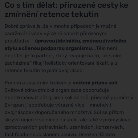
Co s tím dělat: přirozené cesty ke
zmírnění retence tekutin
Dobrá zpráva je, že v mnoha případech je možné
zadržování vody výrazně omezit přirozenými
prostředky –
úpravou jídelníčku, změnou životního
stylu a cílenou podporou organismu
. „Tělo není
nepřítel, je to partner, který reaguje na to, jak s ním
zacházíme," říkají holisticky orientovaní lékaři, a u
retence tekutin to platí dvojnásob.
Prvním a zásadním krokem je
snížení příjmu soli
.
Světová zdravotnická organizace doporučuje
nepřekračovat pět gramů soli denně, přičemž průměrný
Evropan jí spotřebuje výrazně více – mnohdy i
dvojnásobek doporučeného množství. Sůl se přitom
skrývá nejen v solničce na stole, ale také v průmyslově
zpracovaných potravinách, uzeninách, konzervách,
fast foodu nebo slaném pečivu. Omezení těchto