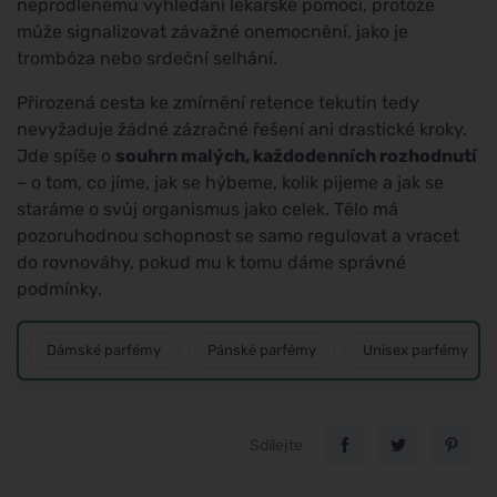
neprodlenému vyhledání lékařské pomoci, protože
může signalizovat závažné onemocnění, jako je
trombóza nebo srdeční selhání.
Přirozená cesta ke zmírnění retence tekutin tedy
nevyžaduje žádné zázračné řešení ani drastické kroky.
Jde spíše o
souhrn malých, každodenních rozhodnutí
– o tom, co jíme, jak se hýbeme, kolik pijeme a jak se
staráme o svůj organismus jako celek. Tělo má
pozoruhodnou schopnost se samo regulovat a vracet
do rovnováhy, pokud mu k tomu dáme správné
podmínky.
Dámské parfémy
Pánské parfémy
Unisex parfémy
Sdílejte