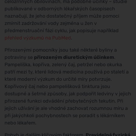
celozrnných obilovinách, má podobné účinky – studie
publikované v odborných lékařských časopisech
naznačují, že jeho dostatečný příjem může pomoci
zmírnit zadržování vody zejména u žen v
předmenstruační fázi cyklu, jak popisuje například
přehled výzkumů na PubMed
.
Přirozenými pomocníky jsou také některé byliny a
potraviny se
přirozeným diuretickým účinkem
.
Pampeliška, kopřiva, zelený čaj, petržel nebo okurka
patří mezi ty, které lidová medicína používá po staletí a
které moderní výzkum do určité míry potvrzuje.
Kopřivový čaj nebo pampelišková tinktura jsou
dostupné a šetrné způsoby, jak podpořit ledviny v jejich
přirozené funkci odvádění přebytečných tekutin. Při
jejich užívání je ale vhodné zachovat rozumnou míru a
při jakýchkoli pochybnostech se poradit s lékárníkem
nebo lékařem.
Pohyb je dalším klíčovým faktorem.
Pravidelná fyzická