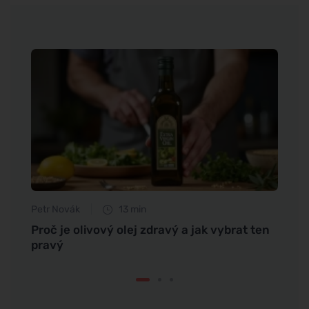
Petr Novák
13 min
Tomáš
draví
Proč je olivový olej zdravý a jak vybrat ten
Žlout
pravý
než t