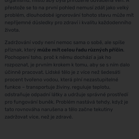
organismu, místo aby byla přirozeně odváděna ven. A
přestože se to na první pohled nemusí zdát jako velký
problém, dlouhodobé ignorování tohoto stavu může mít
nepříjemné důsledky pro zdraví i kvalitu každodenního
života.
Zadržování vody není nemoc sama o sobě, ale spíše
příznak, který
může mít celou řadu různých příčin
.
Pochopení toho, proč k němu dochází a jak ho
rozpoznat, je prvním krokem k tomu, aby se s ním dalo
účinně pracovat. Lidské tělo je z více než šedesáti
procent tvořeno vodou, která plní nezastupitelné
funkce – transportuje živiny, reguluje teplotu,
odstraňuje odpadní látky a udržuje správné prostředí
pro fungování buněk. Problém nastává tehdy, když je
tato rovnováha narušena a tělo začne tekutiny
zadržovat více, než je zdravé.