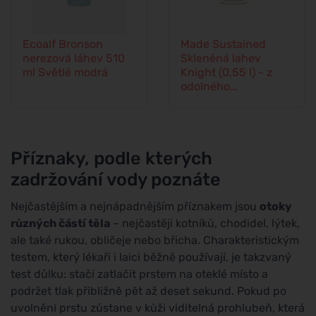
Ecoalf Bronson
Made Sustained
nerezová láhev 510
Skleněná lahev
ml Světlé modrá
Knight (0,55 l) - z
odolného
borosilikátového skla
Příznaky, podle kterých
zadržování vody poznáte
Nejčastějším a nejnápadnějším příznakem jsou
otoky
různých částí těla
– nejčastěji kotníků, chodidel, lýtek,
ale také rukou, obličeje nebo břicha. Charakteristickým
testem, který lékaři i laici běžně používají, je takzvaný
test důlku: stačí zatlačit prstem na oteklé místo a
podržet tlak přibližně pět až deset sekund. Pokud po
uvolnění prstu zůstane v kůži viditelná prohlubeň, která