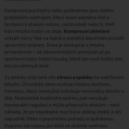
Kompresní punčochy nebo podkolenky jsou dalším
praktickým nástrojem, který ocení zejména lidé s
tendencí k otokům nohou, cestovatelé nebo ti, kteří
tráví mnoho hodin ve stoje.
Kompresní oblečení
vytváří mírný tlak na tkáně a pomáhá tekutinám proudit
správným směrem. Dnes je dostupné v mnoha
provedeních – od zdravotnických pomůcek až po
sportovní nebo módní kousky, které lze nosit každý den
bez povšimnutí okolí.
Za zmínku stojí také vliv
stresu a spánku
na zadržování
tekutin. Chronický stres zvyšuje hladinu kortizolu,
hormonu, který mimo jiné ovlivňuje rovnováhu tekutin v
těle. Nedostatek kvalitního spánku pak narušuje
hormonální regulaci a může přispívat k otokům – není
náhoda, že po nepokojné noci bývá obličej oteklý a oči
napuchlé. Péče o psychickou pohodu a spánkovou
hygienu tak nejsou jen klišé ze stránek wellness