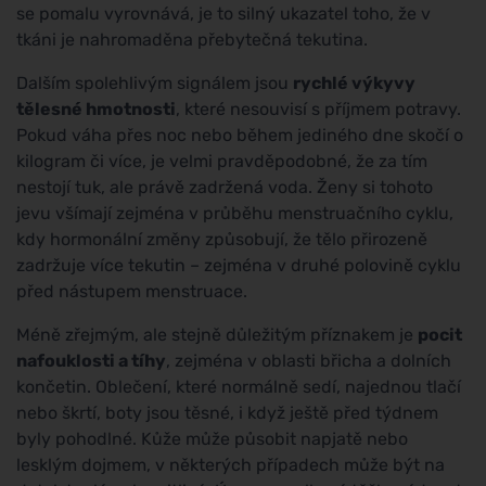
se pomalu vyrovnává, je to silný ukazatel toho, že v
tkáni je nahromaděna přebytečná tekutina.
Dalším spolehlivým signálem jsou
rychlé výkyvy
tělesné hmotnosti
, které nesouvisí s příjmem potravy.
Pokud váha přes noc nebo během jediného dne skočí o
kilogram či více, je velmi pravděpodobné, že za tím
nestojí tuk, ale právě zadržená voda. Ženy si tohoto
jevu všímají zejména v průběhu menstruačního cyklu,
kdy hormonální změny způsobují, že tělo přirozeně
zadržuje více tekutin – zejména v druhé polovině cyklu
před nástupem menstruace.
Méně zřejmým, ale stejně důležitým příznakem je
pocit
nafouklosti a tíhy
, zejména v oblasti břicha a dolních
končetin. Oblečení, které normálně sedí, najednou tlačí
nebo škrtí, boty jsou těsné, i když ještě před týdnem
byly pohodlné. Kůže může působit napjatě nebo
lesklým dojmem, v některých případech může být na