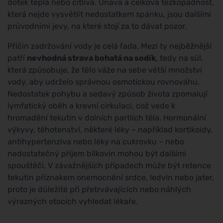
dotek teplá nebo citlivá. Únava a celková těžkopádnost,
která nejde vysvětlit nedostatkem spánku, jsou dalšími
průvodními jevy, na které stojí za to dávat pozor.
Příčin zadržování vody je celá řada. Mezi ty nejběžnější
patří
nevhodná strava bohatá na sodík
, tedy na sůl,
která způsobuje, že tělo váže na sebe větší množství
vody, aby udrželo správnou osmotickou rovnováhu.
Nedostatek pohybu a sedavý způsob života zpomalují
lymfatický oběh a krevní cirkulaci, což vede k
hromadění tekutin v dolních partiích těla. Hormonální
výkyvy, těhotenství, některé léky – například kortikoidy,
antihypertenziva nebo léky na cukrovku – nebo
nedostatečný příjem bílkovin mohou být dalšími
spouštěči. V závažnějších případech může být retence
tekutin příznakem onemocnění srdce, ledvin nebo jater,
proto je důležité při přetrvávajících nebo náhlých
výrazných otocích vyhledat lékaře.