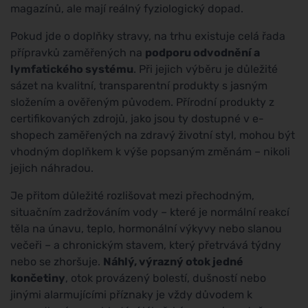
magazínů, ale mají reálný fyziologický dopad.
Pokud jde o doplňky stravy, na trhu existuje celá řada
přípravků zaměřených na
podporu odvodnění a
lymfatického systému
. Při jejich výběru je důležité
sázet na kvalitní, transparentní produkty s jasným
složením a ověřeným původem. Přírodní produkty z
certifikovaných zdrojů, jako jsou ty dostupné v e-
shopech zaměřených na zdravý životní styl, mohou být
vhodným doplňkem k výše popsaným změnám – nikoli
jejich náhradou.
Je přitom důležité rozlišovat mezi přechodným,
situačním zadržováním vody – které je normální reakcí
těla na únavu, teplo, hormonální výkyvy nebo slanou
večeři – a chronickým stavem, který přetrvává týdny
nebo se zhoršuje.
Náhlý, výrazný otok jedné
končetiny
, otok provázený bolestí, dušností nebo
jinými alarmujícími příznaky je vždy důvodem k