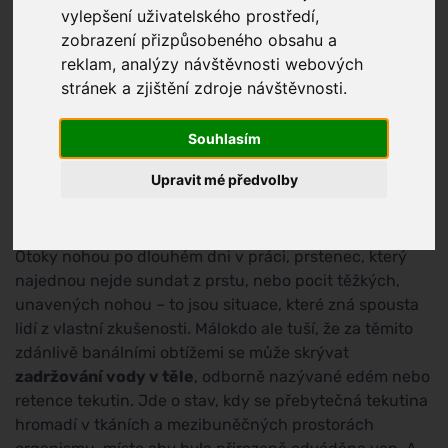
vylepšení uživatelského prostředí,
zobrazení přizpůsobeného obsahu a
reklam, analýzy návštěvnosti webových
stránek a zjištění zdroje návštěvnosti.
Souhlasím
Upravit mé předvolby
Otoky nohou po dlouhém dni v práci, prstenec, který
najednou nejde sundat z prstu, nebo pocit těžkých,
unavených nohou – to jsou situace, které zná spousta
lidí z vlastní zkušenosti. Málokdo ale tuší, že za těmito
zdánlivě banálními obtížemi se může skrývat
zadržování vody v těle
, odborně nazývané edém nebo
retence tekutin. Jde o stav, kdy se přebytečná tekutina
hromadí v tkáních a mezibuněčných prostorách