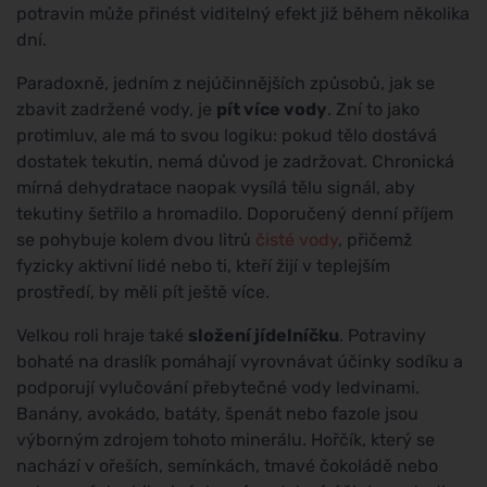
potravin může přinést viditelný efekt již během několika
dní.
Paradoxně, jedním z nejúčinnějších způsobů, jak se
zbavit zadržené vody, je
pít více vody
. Zní to jako
protimluv, ale má to svou logiku: pokud tělo dostává
dostatek tekutin, nemá důvod je zadržovat. Chronická
mírná dehydratace naopak vysílá tělu signál, aby
tekutiny šetřilo a hromadilo. Doporučený denní příjem
se pohybuje kolem dvou litrů
čisté vody
, přičemž
fyzicky aktivní lidé nebo ti, kteří žijí v teplejším
prostředí, by měli pít ještě více.
Velkou roli hraje také
složení jídelníčku
. Potraviny
bohaté na draslík pomáhají vyrovnávat účinky sodíku a
podporují vylučování přebytečné vody ledvinami.
Banány, avokádo, batáty, špenát nebo fazole jsou
výborným zdrojem tohoto minerálu. Hořčík, který se
nachází v ořeších, semínkách, tmavé čokoládě nebo