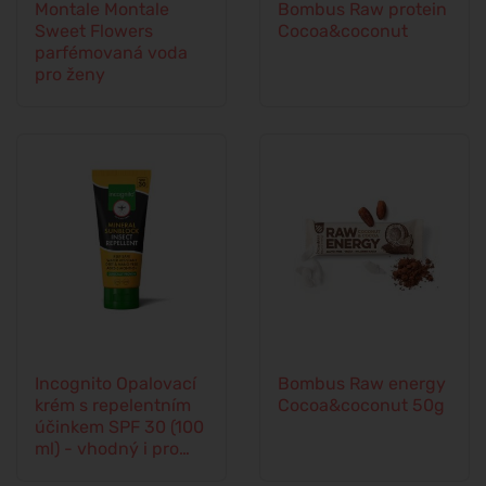
Montale Montale
Bombus Raw protein
Sweet Flowers
Cocoa&coconut
parfémovaná voda
pro ženy
Incognito Opalovací
Bombus Raw energy
krém s repelentním
Cocoa&coconut 50g
účinkem SPF 30 (100
ml) - vhodný i pro
děti od 6 měsíců