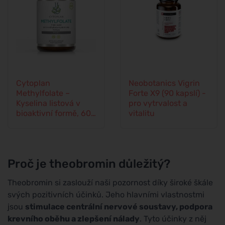
Cytoplan
Neobotanics Vigrin
Methylfolate –
Forte X9 (90 kapslí) -
Kyselina listová v
pro vytrvalost a
bioaktivní formě, 60
vitalitu
kapslí
Proč je theobromin důležitý?
Theobromin si zaslouží naši pozornost díky široké škále
svých pozitivních účinků. Jeho hlavními vlastnostmi
jsou
stimulace centrální nervové soustavy, podpora
krevního oběhu a zlepšení nálady
. Tyto účinky z něj