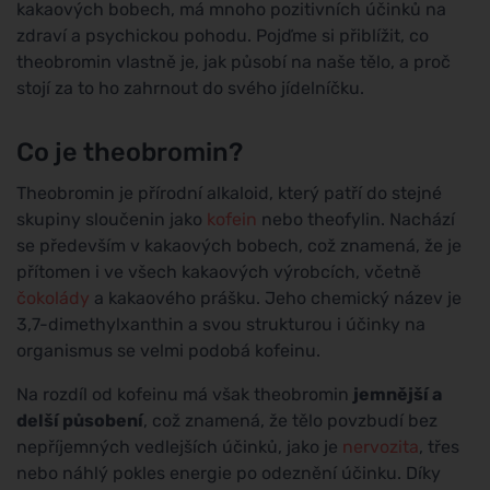
kakaových bobech, má mnoho pozitivních účinků na
zdraví a psychickou pohodu. Pojďme si přiblížit, co
theobromin vlastně je, jak působí na naše tělo, a proč
stojí za to ho zahrnout do svého jídelníčku.
Co je theobromin?
Theobromin je přírodní alkaloid, který patří do stejné
skupiny sloučenin jako
kofein
nebo theofylin. Nachází
se především v kakaových bobech, což znamená, že je
přítomen i ve všech kakaových výrobcích, včetně
čokolády
a kakaového prášku. Jeho chemický název je
3,7-dimethylxanthin a svou strukturou i účinky na
organismus se velmi podobá kofeinu.
Na rozdíl od kofeinu má však theobromin
jemnější a
delší působení
, což znamená, že tělo povzbudí bez
nepříjemných vedlejších účinků, jako je
nervozita
, třes
nebo náhlý pokles energie po odeznění účinku. Díky