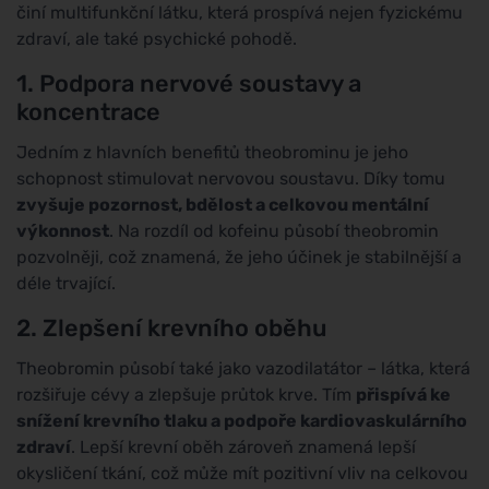
činí multifunkční látku, která prospívá nejen fyzickému
zdraví, ale také psychické pohodě.
1. Podpora nervové soustavy a
koncentrace
Jedním z hlavních benefitů theobrominu je jeho
schopnost stimulovat nervovou soustavu. Díky tomu
zvyšuje pozornost, bdělost a celkovou mentální
výkonnost
. Na rozdíl od kofeinu působí theobromin
pozvolněji, což znamená, že jeho účinek je stabilnější a
déle trvající.
2. Zlepšení krevního oběhu
Theobromin působí také jako vazodilatátor – látka, která
rozšiřuje cévy a zlepšuje průtok krve. Tím
přispívá ke
snížení krevního tlaku a podpoře kardiovaskulárního
zdraví
. Lepší krevní oběh zároveň znamená lepší
okysličení tkání, což může mít pozitivní vliv na celkovou