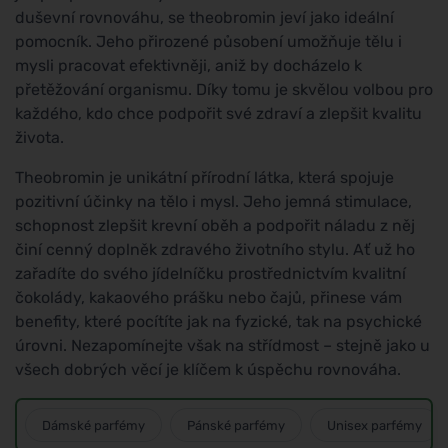
duševní rovnováhu, se theobromin jeví jako ideální
pomocník. Jeho přirozené působení umožňuje tělu i
mysli pracovat efektivněji, aniž by docházelo k
přetěžování organismu. Díky tomu je skvělou volbou pro
každého, kdo chce podpořit své zdraví a zlepšit kvalitu
života.
Theobromin je unikátní přírodní látka, která spojuje
pozitivní účinky na tělo i mysl. Jeho jemná stimulace,
schopnost zlepšit krevní oběh a podpořit náladu z něj
činí cenný doplněk zdravého životního stylu. Ať už ho
zařadíte do svého jídelníčku prostřednictvím kvalitní
čokolády, kakaového prášku nebo čajů, přinese vám
benefity, které pocítíte jak na fyzické, tak na psychické
úrovni. Nezapomínejte však na střídmost – stejně jako u
všech dobrých věcí je klíčem k úspěchu rovnováha.
Dámské parfémy
Pánské parfémy
Unisex parfémy