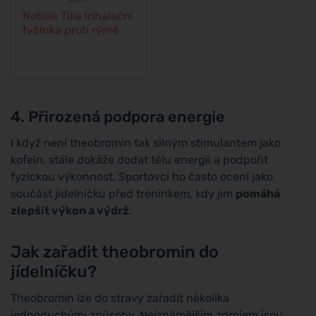
Nobilis Tilia Inhalační
tyčinka proti rýmě
4. Přirozená podpora energie
I když není theobromin tak silným stimulantem jako
kofein, stále dokáže dodat tělu energii a podpořit
fyzickou výkonnost. Sportovci ho často ocení jako
součást jídelníčku před tréninkem, kdy jim
pomáhá
zlepšit výkon a výdrž
.
Jak zařadit theobromin do
jídelníčku?
Theobromin lze do stravy zařadit několika
jednoduchými způsoby. Nejznámějším zdrojem jsou