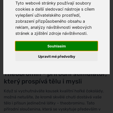
Tyto webové stránky používají soubory
cookies a další sledovací nástroje s cílem
vylepšení uživatelského prostředí,
zobrazení přizpůsobeného obsahu a
reklam, analýzy návštěvnosti webových
stránek a zjištění zdroje návštěvnosti.
Souhlasím
Upravit mé předvolby
Theobromin - přírodní stimulátor,
který prospívá tělu i mysli
Když si vychutnáváte kousek kvalitní hořké čokolády,
možná netušíte, že kromě skvělé chuti dostává vaše
tělo i přísun jedinečné látky – theobrominu. Tato
přírodní sloučenina, která se vyskytuje především v