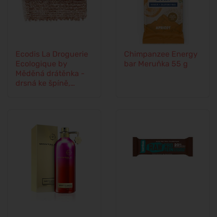
Ecodis La Droguerie
Chimpanzee Energy
Ecologique by
bar Meruňka 55 g
Měděná drátěnka -
drsná ke špíně,
jemná k povrchům