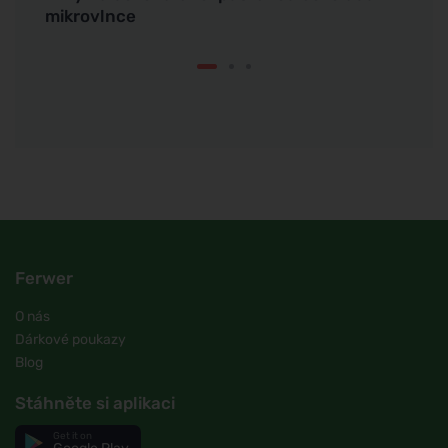
mikrovlnce
vlasů
Ferwer
O nás
Dárkové poukazy
Blog
Stáhněte si aplikaci
Get it on