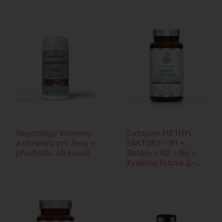
cévní soustava
Vegetology Vitaminy
Cytoplan METHYL
a minerály pro ženy v
FAKTORY - B1 +
přechodu, 60 kapslí
Betain + B2 + B6 +
Kyselina listová (L-
Methylfolát) +
Vitamín B12 a Zinek,
60 kapslí