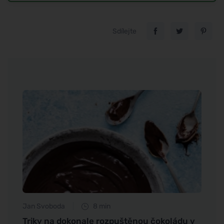
Sdílejte
Jan Svoboda
8 min
Tomáš
činky
Triky na dokonale rozpuštěnou čokoládu v
Objev