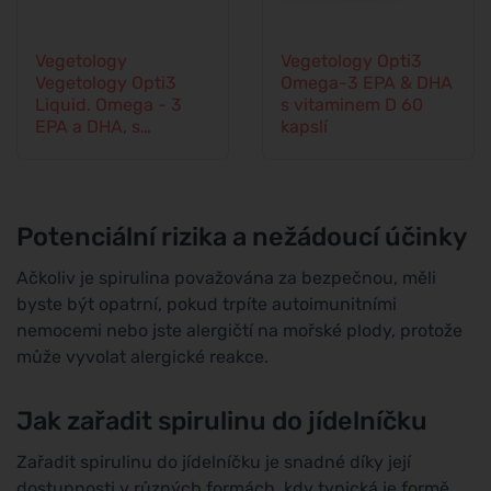
Vegetology
Vegetology Opti3
Vegetology Opti3
Omega-3 EPA & DHA
Liquid. Omega - 3
s vitaminem D 60
EPA a DHA, s
kapslí
vitaminem D, 150 ml
Potenciální rizika a nežádoucí účinky
Ačkoliv je spirulina považována za bezpečnou, měli
byste být opatrní, pokud trpíte autoimunitními
nemocemi nebo jste alergičtí na mořské plody, protože
může vyvolat alergické reakce.
Jak zařadit spirulinu do jídelníčku
Zařadit spirulinu do jídelníčku je snadné díky její
dostupnosti v různých formách, kdy typická je formě