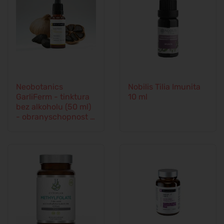
Neobotanics
Nobilis Tilia Imunita
GarliFerm - tinktura
10 ml
bez alkoholu (50 ml)
- obranyschopnost a
imunitní systém