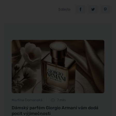
Sdílejte
Martina Domanská
7 min
Petr N
šeho
Dámský parfém Giorgio Armani vám dodá
Zbavt
pocit výjimečnosti