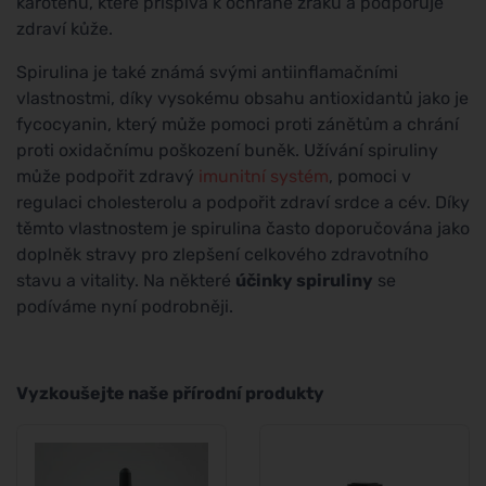
karotenu, které přispívá k ochraně zraku a podporuje
zdraví kůže.
Spirulina je také známá svými antiinflamačními
vlastnostmi, díky vysokému obsahu antioxidantů jako je
fycocyanin, který může pomoci proti zánětům a chrání
proti oxidačnímu poškození buněk. Užívání spiruliny
může podpořit zdravý
imunitní systém
, pomoci v
regulaci cholesterolu a podpořit zdraví srdce a cév. Díky
těmto vlastnostem je spirulina často doporučována jako
doplněk stravy pro zlepšení celkového zdravotního
stavu a vitality. Na některé
účinky spiruliny
se
podíváme nyní podrobněji.
Vyzkoušejte naše přírodní produkty