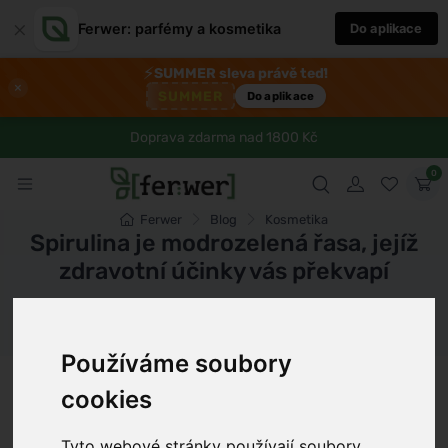
×
Ferwer: parfémy a kosmetika
Do aplikace
⚡
SUMMER sleva právě teď!
×
SUMMER
Do aplikace
Doprava zdarma nad 1800 Kč
0
Ferwer
Blog
Kosmetika
Spirulina je modrozelená řasa, jejíž
zdravotní účinky vás překvapí
Dámské parfémy
Pánské parfémy
Unisex parfémy
Používáme soubory
Tomáš Vařecha
6 min
3.5.2024
cookies
Tyto webové stránky používají soubory