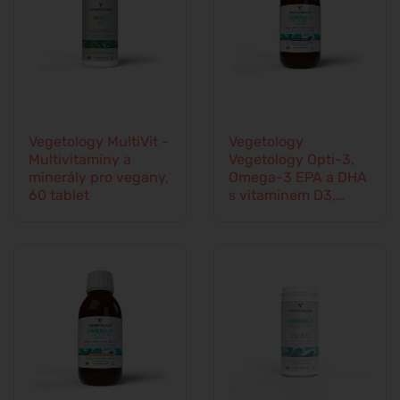
Vegetology MultiVit -
Vegetology
Multivitamíny a
Vegetology Opti-3,
minerály pro vegany,
Omega-3 EPA a DHA
60 tablet
s vitaminem D3,
tekuté 150 ml, bez
příchutě