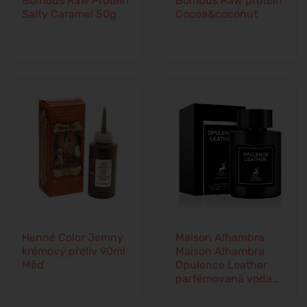
Bombus Raw Protein
Bombus Raw protein
Salty Caramel 50g
Cocoa&coconut
Henné Color Jemný
Maison Alhambra
krémový přeliv 90ml
Maison Alhambra
Měď
Opulence Leather
parfémovaná voda
unisex