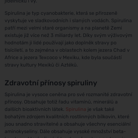
jídelníčku i vy.
Spirulina je typ cyanobakterie, která se přirozeně
vyskytuje ve sladkovodních i slaných vodách. Spirulina
patří mezi velmi staré organismy a na planetě Zemi
existuje již více než 3 miliardy let. Díky svým výživovým
hodnotám ji lidé používají jako doplněk stravy po
tisíciletí, a to zejména v oblastech kolem jezera Chad v
Africe a jezera Texcoco v Mexiku, kde byla součástí
stravy kultury Mexiků či Aztéků.
Zdravotní přínosy spiruliny
Spirulina je vysoce ceněna pro své rozmanité zdravotní
přínosy. Obsahuje totiž řadu vitamínů, minerálů a
dalších bioaktivních látek.
Spirulina
je však také
bohatým zdrojem kvalitních rostlinných bílkovin, které
jsou snadno stravitelné a obsahuje všechny esenciální
aminokyseliny. Dále obsahuje vysoké množství beta-