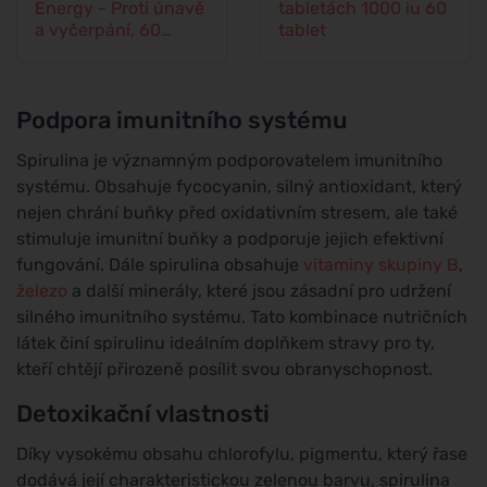
Energy - Proti únavě
tabletách 1000 iu 60
a vyčerpání, 60
tablet
kapslí
Podpora imunitního systému
Spirulina je významným podporovatelem imunitního
systému. Obsahuje fycocyanin, silný antioxidant, který
nejen chrání buňky před oxidativním stresem, ale také
stimuluje imunitní buňky a podporuje jejich efektivní
fungování. Dále spirulina obsahuje
vitaminy skupiny B
,
železo
a další minerály, které jsou zásadní pro udržení
silného imunitního systému. Tato kombinace nutričních
látek činí spirulinu ideálním doplňkem stravy pro ty,
kteří chtějí přirozeně posílit svou obranyschopnost.
Detoxikační vlastnosti
Díky vysokému obsahu chlorofylu, pigmentu, který řase
dodává její charakteristickou zelenou barvu, spirulina