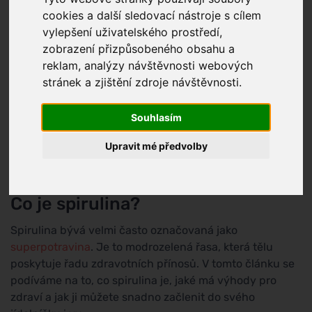
cookies a další sledovací nástroje s cílem
vylepšení uživatelského prostředí,
zobrazení přizpůsobeného obsahu a
reklam, analýzy návštěvnosti webových
stránek a zjištění zdroje návštěvnosti.
Souhlasím
Upravit mé předvolby
Co je spirulina?
Spirulina bývá velmi často označovaná jako
superpotravina
. Je to modrozelená řasa, která tělu
poskytuje řadu zdravotních přínosů. V tomto článku se
podíváme na to, co spirulina je, jaké má výhody pro
zdraví a jak ji můžete snadno začlenit do svého