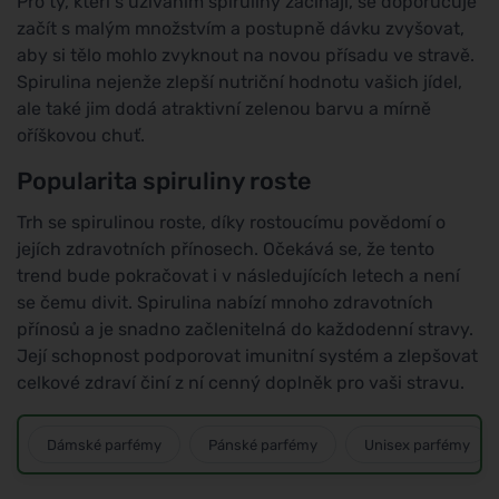
Pro ty, kteří s užíváním spiruliny začínají, se doporučuje
začít s malým množstvím a postupně dávku zvyšovat,
aby si tělo mohlo zvyknout na novou přísadu ve stravě.
Spirulina nejenže zlepší nutriční hodnotu vašich jídel,
ale také jim dodá atraktivní zelenou barvu a mírně
oříškovou chuť.
Popularita spiruliny roste
Trh se spirulinou roste, díky rostoucímu povědomí o
jejích zdravotních přínosech. Očekává se, že tento
trend bude pokračovat i v následujících letech a není
se čemu divit. Spirulina nabízí mnoho zdravotních
přínosů a je snadno začlenitelná do každodenní stravy.
Její schopnost podporovat imunitní systém a zlepšovat
celkové zdraví činí z ní cenný doplněk pro vaši stravu.
Dámské parfémy
Pánské parfémy
Unisex parfémy