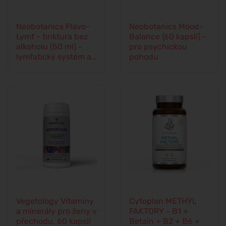
Neobotanics Flavo-
Neobotanics Mood-
Lymf - tinktura bez
Balance (60 kapslí) -
alkoholu (50 ml) -
pro psychickou
lymfatický systém a
pohodu
cévní soustava
Vegetology Vitaminy
Cytoplan METHYL
a minerály pro ženy v
FAKTORY - B1 +
přechodu, 60 kapslí
Betain + B2 + B6 +