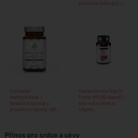
Kyselina listová (L-
Methylfolát) +
Vitamín B12 a Zinek,
60 kapslí
Cytoplan
Neobotanics Vigrin
Methylfolate –
Forte X9 (90 kapslí) -
Kyselina listová v
pro vytrvalost a
bioaktivní formě, 60
vitalitu
kapslí
Přínos pro srdce a cévy