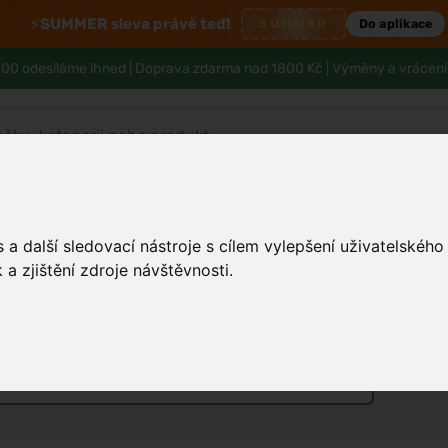
⚡
SUMMER sleva právě teď!
SUMMER
Do aplikace
00 odesíláme ihned |
Doprava zdarma nad 1800 Kč
| Výměny a vrácení
Pleť
Tělo a hygiena
Děti
Muži
a další sledovací nástroje s cílem vylepšení uživatelskéh
a zjištění zdroje návštěvnosti.
iverzální alternativní pečivo
Unisex parfémy
Vůně do bytu a auta