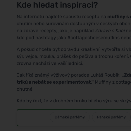
Kde hledat inspiraci?
Na internetu najdete spoustu receptů na
muffiny s
chutím nebo surovinám dostupným v českých obch
na zdravé recepty, jako je například
Zdravě s Kačí
n
kde pod hashtagy jako #cottagecheesemuffins nebo
A pokud chcete být opravdu kreativní, vytvořte si vl
sýr, vejce, mouka, prášek do pečiva a trochu koření. 
zrovna nachází ve vaší lednici.
Jak říká známý výživový poradce Lukáš Roubík:
„Zdr
triků a nebát se experimentovat."
Muffiny z cottag
chutné.
Kdo by řekl, že v drobném hrnku bílého sýru se skrýv
Dámské parfémy
Pánské parfémy