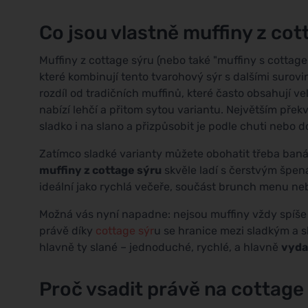
Co jsou vlastně muffiny z cot
Muffiny z cottage sýru (nebo také "muffiny s cottag
které kombinují tento tvarohový sýr s dalšími surov
rozdíl od tradičních muffinů, které často obsahují v
nabízí lehčí a přitom sytou variantu. Největším přek
sladko i na slano a přizpůsobit je podle chuti nebo 
Zatímco sladké varianty můžete obohatit třeba ban
muffiny z cottage sýru
skvěle ladí s čerstvým špen
ideální jako rychlá večeře, součást brunch menu ne
Možná vás nyní napadne: nejsou muffiny vždy spíše 
právě díky
cottage sýr
u se hranice mezi sladkým a 
hlavně ty slané – jednoduché, rychlé, a hlavně
vyda
Proč vsadit právě na cottage