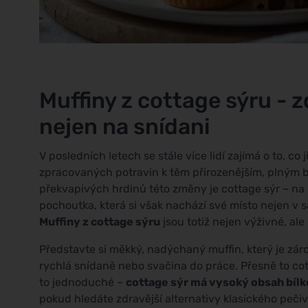
Muffiny z cottage sýru - 
nejen na snídani
V posledních letech se stále více lidí zajímá o to, c
zpracovaných potravin k těm přirozenějším, plným bí
překvapivých hrdinů této změny je cottage sýr – na
pochoutka, která si však nachází své místo nejen v sa
Muffiny z cottage sýru
jsou totiž nejen výživné, al
Představte si měkký, nadýchaný muffin, který je zá
rychlá snídaně nebo svačina do práce. Přesně to cot
to jednoduché –
cottage sýr má vysoký obsah bílk
pokud hledáte zdravější alternativy klasického pečiv