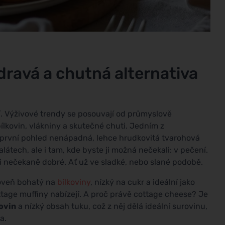
zdravá a chutná alternativa
o jí. Výživové trendy se posouvají od průmyslově
lkovin, vlákniny a skutečné chuti. Jedním z
 první pohled nenápadná, lehce hrudkovitá tvarohová
látech, ale i tam, kde byste ji možná nečekali: v pečení.
e i nečekaně dobré. Ať už ve sladké, nebo slané podobě.
roveň bohatý na
bílkoviny
, nízký na cukr a ideální jako
tage muffiny nabízejí. A proč právě cottage cheese? Je
ovin
a nízký obsah tuku, což z něj dělá ideální surovinu,
a.