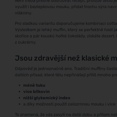
Není třeba přesně dodržovat recept, protože těsto j
využít i bezlepkovou mouku, přidat trochu sýra nav
vlákniny.
Pro sladkou variantu doporučujeme kombinaci cott
Výsledkem je lehký muffin, který se perfektně hodí 
skořice a pár kousků hořké čokolády, získáte dezert
z cukrárny.
Jsou zdravější než klasické m
Odpověď je jednoznačně ano. Tradiční muffiny často
dalších přísad, které tělu nepřinášejí příliš mnoho 
méně tuku
více bílkovin
nižší glykemický index
a díky možnosti použít celozrnnou mouku i více
To znamená, že vás zasytí na delší dobu a přitom 