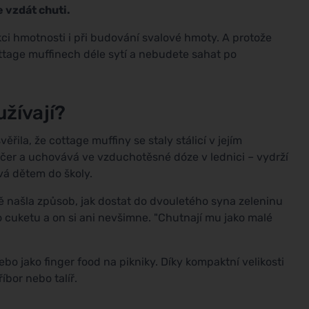
se vzdát chuti.
kci hmotnosti i při budování svalové hmoty. A protože
ottage muffinech déle sytí a nebudete sahat po
užívají?
ila, že cottage muffiny se staly stálicí v jejím
ečer a uchovává ve vzduchotěsné dóze v lednici – vydrží
ává dětem do školy.
 našla způsob, jak dostat do dvouletého syna zeleninu
cuketu a on si ani nevšimne. "Chutnají mu jako malé
nebo jako finger food na pikniky. Díky kompaktní velikosti
íbor nebo talíř.