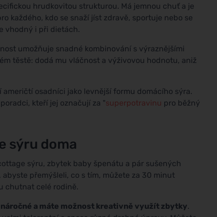
specifickou hrudkovitou strukturou. Má jemnou chuť a je
 pro každého, kdo se snaží jíst zdravě, sportuje nebo se
 vhodný i při dietách.
mnost umožňuje snadné kombinování s výraznějšími
vém těstě: dodá mu vláčnost a výživovou hodnotu, aniž
etí američtí osadníci jako levnější formu domácího sýra.
radci, kteří jej označují za "
superpotravinu
pro běžný
ge sýru doma
 cottage sýru, zbytek baby špenátu a pár sušených
o, abyste přemýšleli, co s tím, můžete za 30 minut
u chutnat celé rodině.
enáročné a máte možnost kreativně využít zbytky
.