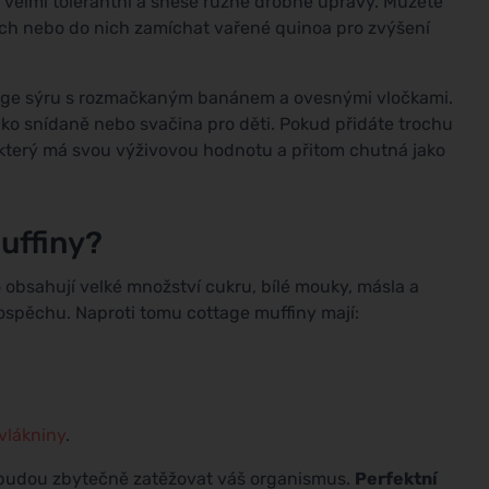
e velmi tolerantní a snese různé drobné úpravy. Můžete
rch nebo do nich zamíchat vařené quinoa pro zvýšení
age sýru s rozmačkaným banánem a ovesnými vločkami.
jako snídaně nebo svačina pro děti. Pokud přidáte trochu
, který má svou výživovou hodnotu a přitom chutná jako
uffiny?
 obsahují velké množství cukru, bílé mouky, másla a
prospěchu. Naproti tomu cottage muffiny mají:
vlákniny
.
nebudou zbytečně zatěžovat váš organismus.
Perfektní