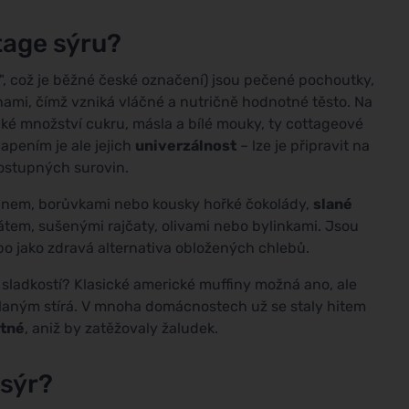
tage sýru?
e", což je běžné české označení) jsou pečené pochoutky,
inami, čímž vzniká vláčné a nutričně hodnotné těsto. Na
elké množství cukru, másla a bílé mouky, ty cottageové
vapením je ale jejich
univerzálnost
– lze je připravit na
dostupných surovin.
ánem, borůvkami nebo kousky hořké čokolády,
slané
átem, sušenými rajčaty, olivami nebo bylinkami. Jsou
bo jako zdravá alternativa obložených chlebů.
sladkostí? Klasické americké muffiny možná ano, ale
slaným stírá. V mnoha domácnostech už se staly hitem
tné
, aniž by zatěžovaly žaludek.
 sýr?