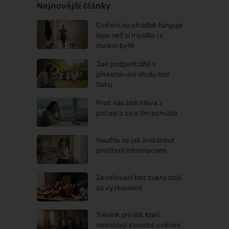
Nejnovější články
Cvičení na chodbě funguje
lépe než si myslíte i v
malém bytě
Jak podpořit dítě v
překonávání studu bez
tlaku
Proč nás bolí hlava z
počasí a co s tím pomůže
Naučte se jak zvládnout
přetížení informacemi
Zavařování bez cukru stojí
za vyzkoušení
Trénink pro lidi, kteří
nesnášejí klasické cvičení