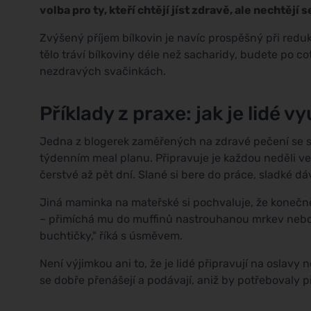
volba pro ty, kteří chtějí jíst zdravě, ale nechtějí 
Zvýšený příjem bílkovin je navíc prospěšný při redu
tělo tráví bílkoviny déle než sacharidy, budete po c
nezdravých svačinkách.
Příklady z praxe: jak je lidé vy
Jedna z blogerek zaměřených na zdravé pečení se svěř
týdenním meal planu. Připravuje je každou neděli v
čerstvé až pět dní. Slané si bere do práce, sladké d
Jiná maminka na mateřské si pochvaluje, že konečně
– přimíchá mu do muffinů nastrouhanou mrkev nebo 
buchtičky," říká s úsměvem.
Není výjimkou ani to, že je lidé připravují na oslavy 
se dobře přenášejí a podávají, aniž by potřebovaly př