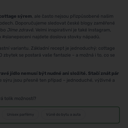
 cottage sýrem
, ale často nejsou přizpůsobené našim
odech. Doporučujeme sledovat české blogy zaměřené
ebo
Jíme zdravě
. Velmi inspirativní je také Instagram,
 #slanepeceni najdete doslova stovky nápadů.
astní variantu. Základní recept je jednoduchý: cottage
O zbytek se postará vaše fantazie – a možná i to, co se
avé jídlo nemusí být nudné ani složité. Stačí znát pár
e sýru jsou přesně ten případ – jednoduché, výživné a
á tolik možností?
Unisex parfémy
Vůně do bytu a auta