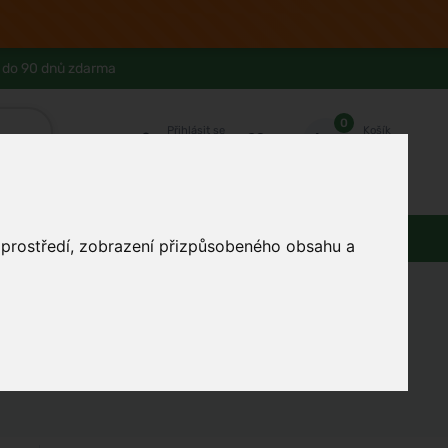
 do 90 dnů zdarma
0
Přihlásit se
Košík
Můj účet
Ferwer Club
Prodejna v Praze
Kontakty
Zdraví
Domácnost
Dárky
o prostředí, zobrazení přizpůsobeného obsahu a