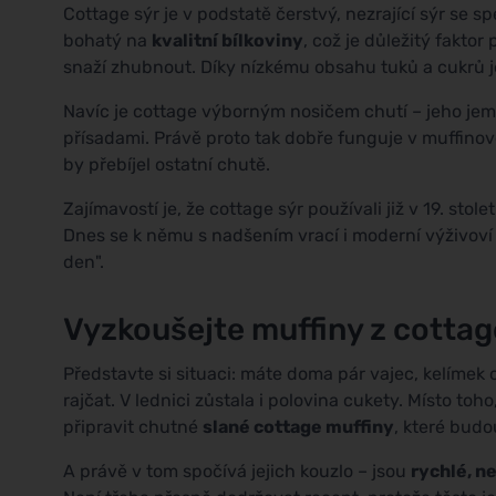
Cottage sýr je v podstatě čerstvý, nezrající sýr se 
bohatý na
kvalitní bílkoviny
, což je důležitý faktor
snaží zhubnout. Díky nízkému obsahu tuků a cukrů je
Navíc je cottage výborným nosičem chutí – jeho je
přísadami. Právě proto tak dobře funguje v muffino
by přebíjel ostatní chutě.
Zajímavostí je, že cottage sýr používali již v 19. stol
Dnes se k němu s nadšením vrací i moderní výživoví po
den".
Vyzkoušejte muffiny z cotta
Představte si situaci: máte doma pár vajec, kelímek
rajčat. V lednici zůstala i polovina cukety. Místo toh
připravit chutné
slané cottage muffiny
, které budo
A právě v tom spočívá jejich kouzlo – jsou
rychlé, n