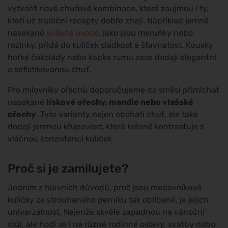
vytvořit nové chuťové kombinace, které zaujmou i ty,
kteří už tradiční recepty dobře znají. Například jemně
nasekané
sušené ovoce
, jako jsou meruňky nebo
rozinky, přidá do kuliček sladkost a šťavnatost. Kousky
hořké čokolády nebo kapka rumu zase dodají elegantní
a sofistikovanou chuť.
Pro milovníky ořechů doporučujeme do směsi přimíchat
nasekané
lískové ořechy, mandle nebo vlašské
ořechy
. Tyto varianty nejen obohatí chuť, ale také
dodají jemnou křupavost, která krásně kontrastuje s
vláčnou konzistencí kuliček.
Proč si je zamilujete?
Jedním z hlavních důvodů, proč jsou medovníkové
kuličky ze strouhaného perníku tak oblíbené, je jejich
univerzálnost. Nejenže skvěle zapadnou na vánoční
stůl, ale hodí se i na různé rodinné oslavy, svatby nebo