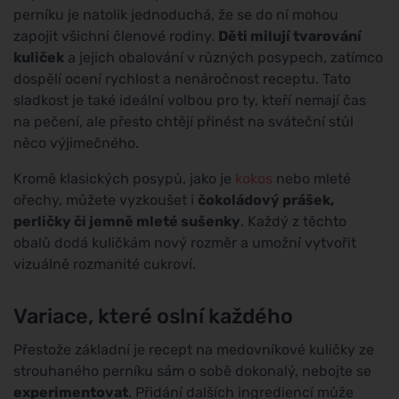
perníku je natolik jednoduchá, že se do ní mohou
zapojit všichni členové rodiny.
Děti milují tvarování
kuliček
a jejich obalování v různých posypech, zatímco
dospělí ocení rychlost a nenáročnost receptu. Tato
sladkost je také ideální volbou pro ty, kteří nemají čas
na pečení, ale přesto chtějí přinést na sváteční stůl
něco výjimečného.
Kromě klasických posypů, jako je
kokos
nebo mleté
ořechy, můžete vyzkoušet i
čokoládový prášek,
perličky či jemně mleté sušenky
. Každý z těchto
obalů dodá kuličkám nový rozměr a umožní vytvořit
vizuálně rozmanité cukroví.
Variace, které oslní každého
Přestože základní je recept na medovníkové kuličky ze
strouhaného perníku sám o sobě dokonalý, nebojte se
experimentovat
. Přidání dalších ingrediencí může