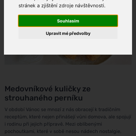
stránek a zjištění zdroje návštěvnosti.
Souhlasím
Upravit mé předvolby
Medovníkové kuličky ze
strouhaného perníku
V období Vánoc se mnozí z nás obracejí k tradičním
receptům, které nejen přinášejí vůni domova, ale spojují
i rodinu při jejich přípravě. Mezi oblíbenými
pochoutkami, které v sobě nesou nádech nostalgie,