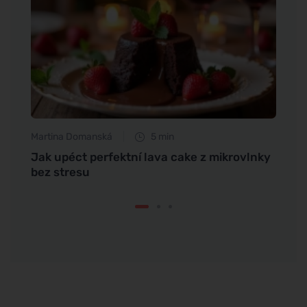
Martina Domanská
5 min
Tomáš
h
Jak upéct perfektní lava cake z mikrovlnky
Jak s
bez stresu
rtech