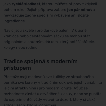
jako
rychlá sladkost
, kterou můžete připravit kdykoli
během roku. Jejich příprava zabere
jen pár minut
a
nevyžaduje žádné speciální vybavení ani složité
ingredience.
Navíc jsou skvělé i pro dárkové balení. V krásné
krabičce nebo celofánovém sáčku se mohou stát
originálním a chutným dárkem, který potěší přátele,
kolegy nebo rodinu.
Tradice spojená s moderním
přístupem
Přestože mají medovníkové kuličky ze strouhaného
perníku své kořeny v tradičním cukroví, jejich variabilita
je činí atraktivními i pro moderní chutě. Ať už se
rozhodnete zůstat u osvědčené klasiky, nebo se pustíte
do experimentů, vždy vytvoříte dezert, který si získá
srdce všech, kdo jej ochutnají.