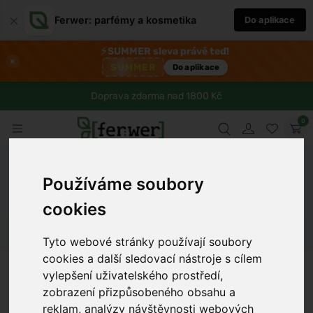
×
Ferwer: parfémy a kosmetika
Do aplikace
⚡
SUMMER sleva právě teď!
×
SUMMER
Do aplikace
Doprava zdarma nad 1800 Kč
0
Ferwer
Blog
Zdraví
Zamilujte si medovníkové kuličky ze
Používáme soubory
strouhaného perníku
cookies
Dámské parfémy
Pánské parfémy
Unisex parfémy
Tyto webové stránky používají soubory
cookies a další sledovací nástroje s cílem
Anna Procházková
5 min
18.12.2024
vylepšení uživatelského prostředí,
zobrazení přizpůsobeného obsahu a
reklam, analýzy návštěvnosti webových