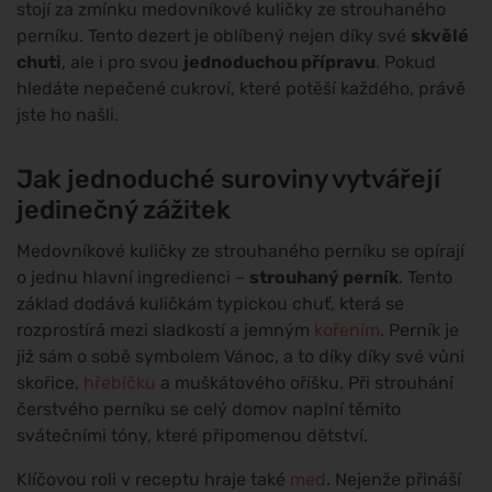
stojí za zmínku medovníkové kuličky ze strouhaného
perníku. Tento dezert je oblíbený nejen díky své
skvělé
chuti
, ale i pro svou
jednoduchou přípravu
. Pokud
hledáte nepečené cukroví, které potěší každého, právě
jste ho našli.
Jak jednoduché suroviny vytvářejí
jedinečný zážitek
Medovníkové kuličky ze strouhaného perníku se opírají
o jednu hlavní ingredienci –
strouhaný perník
. Tento
základ dodává kuličkám typickou chuť, která se
rozprostírá mezi sladkostí a jemným
kořením
. Perník je
již sám o sobě symbolem Vánoc, a to díky díky své vůni
skořice,
hřebíčku
a muškátového oříšku. Při strouhání
čerstvého perníku se celý domov naplní těmito
svátečními tóny, které připomenou dětství.
Klíčovou roli v receptu hraje také
med
. Nejenže přináší