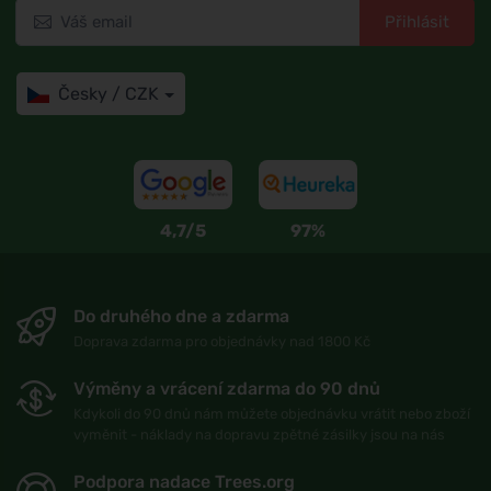
Přihlásit
Česky / CZK
4,7/5
97%
Do druhého dne a zdarma
Doprava zdarma pro objednávky nad 1800 Kč
Výměny a vrácení zdarma do 90 dnů
Kdykoli do 90 dnů nám můžete objednávku vrátit nebo zboží
vyměnit - náklady na dopravu zpětné zásilky jsou na nás
Podpora nadace Trees.org