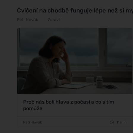
Cvičení na chodbě funguje lépe než si my
Petr Novák
Zdraví
Proč nás bolí hlava z počasí a co s tím
pomůže
Petr Novák
11 min