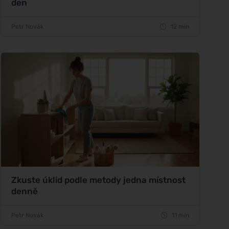
den
Petr Novák
12 min
Zkuste úklid podle metody jedna místnost
denně
Petr Novák
11 min