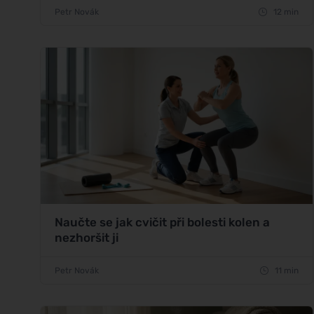
Petr Novák
12 min
Naučte se jak cvičit při bolesti kolen a
nezhoršit ji
Petr Novák
11 min