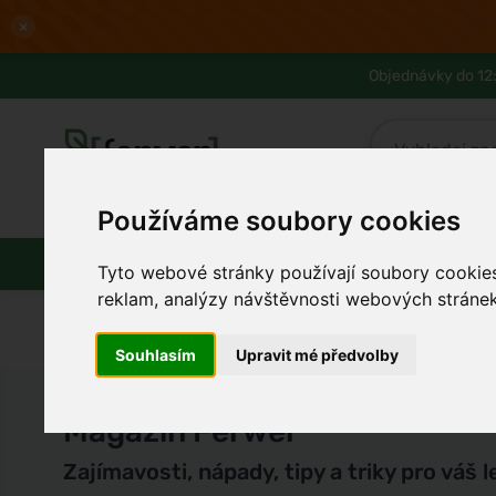
×
Objednávky do 12:
Používáme soubory cookies
Slevy až -80%
Blog
Lexikon
Parfémy
Líčení
Vlasy
Tyto webové stránky používají soubory cookies 
reklam, analýzy návštěvnosti webových stránek 
Souhlasím
Upravit mé předvolby
Magazín Ferwer
Zajímavosti, nápady, tipy a triky pro váš l