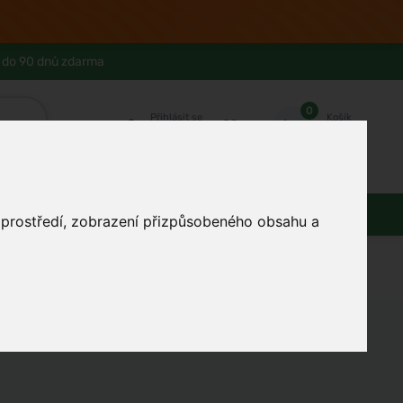
 do 90 dnů zdarma
0
Přihlásit se
Košík
Můj účet
Ferwer Club
Prodejna v Praze
Kontakty
Zdraví
Domácnost
Dárky
o prostředí, zobrazení přizpůsobeného obsahu a
Domov