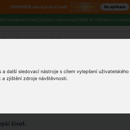
⚡
SUMMER sleva právě teď!
SUMMER
Do aplikace
00 odesíláme ihned |
Doprava zdarma nad 1800 Kč
| Výměny a vrácení
Pleť
Tělo a hygiena
Děti
Muži
a další sledovací nástroje s cílem vylepšení uživatelskéh
a zjištění zdroje návštěvnosti.
Kosmetika
Zdraví
Životní styl
Matka a dítě
epší život.