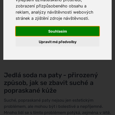
zobrazení přizpůsobeného obsahu a
reklam, analýzy návštěvnosti webových
stránek a zjištění zdroje návštěvnosti.
Souhlasím
Upravit mé předvolby
Jedlá soda na paty - přirozený
způsob, jak se zbavit suché a
popraskané kůže
Suché, popraskané paty nejsou jen estetickým
problémem, ale mohou být i bolestivé a nepříjemné.
Mnoho lidí se s tímto problémem potýká, zejména v létě,