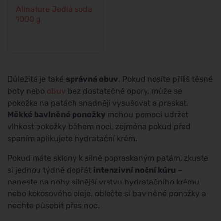
Allnature Jedlá soda
1000 g
Důležitá je také
správná obuv
. Pokud nosíte příliš těsné
boty nebo
obuv
bez dostatečné opory, může se
pokožka na patách snadněji vysušovat a praskat.
Měkké bavlněné ponožky
mohou pomoci udržet
vlhkost pokožky během noci, zejména pokud před
spaním aplikujete hydratační krém.
Pokud máte sklony k silně popraskaným patám, zkuste
si jednou týdně dopřát
intenzivní noční kúru
–
naneste na nohy silnější vrstvu hydratačního krému
nebo kokosového oleje, oblečte si bavlněné ponožky a
nechte působit přes noc.