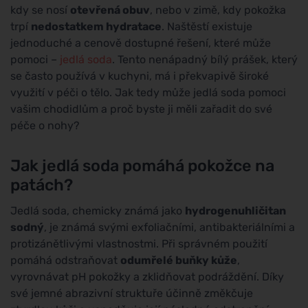
kdy se nosí
otevřená obuv
, nebo v zimě, kdy pokožka
trpí
nedostatkem hydratace
. Naštěstí existuje
jednoduché a cenově dostupné řešení, které může
pomoci –
jedlá soda
. Tento nenápadný bílý prášek, který
se často používá v kuchyni, má i překvapivě široké
využití v péči o tělo. Jak tedy může jedlá soda pomoci
vašim chodidlům a proč byste ji měli zařadit do své
péče o nohy?
Jak jedlá soda pomáhá pokožce na
patách?
Jedlá soda, chemicky známá jako
hydrogenuhličitan
sodný
, je známá svými exfoliačními, antibakteriálními a
protizánětlivými vlastnostmi. Při správném použití
pomáhá odstraňovat
odumřelé buňky kůže
,
vyrovnávat pH pokožky a zklidňovat podráždění. Díky
své jemné abrazivní struktuře účinně změkčuje