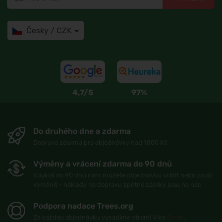
Česky / CZK
4,7/5
97%
Do druhého dne a zdarma
Doprava zdarma pro objednávky nad 1800 Kč
Výměny a vrácení zdarma do 90 dnů
Kdykoli do 90 dnů nám můžete objednávku vrátit nebo zboží
vyměnit - náklady na dopravu zpětné zásilky jsou na nás
Podpora nadace Trees.org
Za každou objednávku vysadíme strom! Více
O nás
.