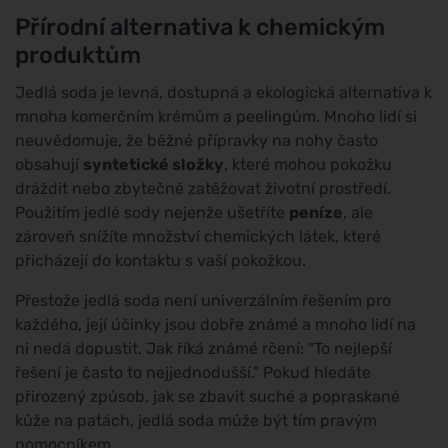
Přírodní alternativa k chemickým
produktům
Jedlá soda je levná, dostupná a ekologická alternativa k
mnoha komerčním krémům a peelingům. Mnoho lidí si
neuvědomuje, že běžné přípravky na nohy často
obsahují
syntetické složky
, které mohou pokožku
dráždit nebo zbytečně zatěžovat životní prostředí.
Použitím jedlé sody nejenže ušetříte
peníze
, ale
zároveň snížíte množství chemických látek, které
přicházejí do kontaktu s vaší pokožkou.
Přestože jedlá soda není univerzálním řešením pro
každého, její účinky jsou dobře známé a mnoho lidí na
ni nedá dopustit. Jak říká známé rčení: "To nejlepší
řešení je často to nejjednodušší." Pokud hledáte
přirozený způsob, jak se zbavit suché a popraskané
kůže na patách, jedlá soda může být tím pravým
pomocníkem.