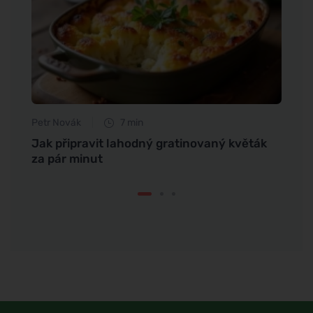
Petr Novák
7 min
Tomáš
oč vám
Jak připravit lahodný gratinovaný květák
Páliv
za pár minut
na ví