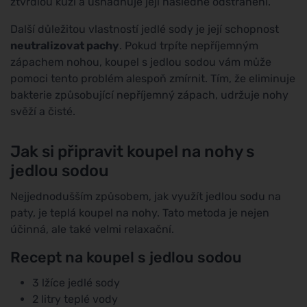
ztvrdlou kůži a usnadňuje její následné odstranění.
Další důležitou vlastností jedlé sody je její schopnost
neutralizovat pachy
. Pokud trpíte nepříjemným
zápachem nohou, koupel s jedlou sodou vám může
pomoci tento problém alespoň zmírnit. Tím, že eliminuje
bakterie způsobující nepříjemný zápach, udržuje nohy
svěží a čisté.
Jak si připravit koupel na nohy s
jedlou sodou
Nejjednodušším způsobem, jak využít jedlou sodu na
paty, je teplá koupel na nohy. Tato metoda je nejen
účinná, ale také velmi relaxační.
Recept na koupel s jedlou sodou
3 lžíce jedlé sody
2 litry teplé vody