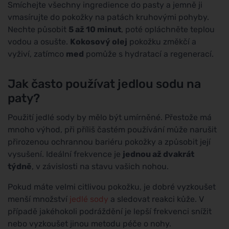
Smíchejte všechny ingredience do pasty a jemně ji
vmasírujte do pokožky na patách kruhovými pohyby.
Nechte působit
5 až 10 minut
, poté opláchněte teplou
vodou a osušte.
Kokosový olej
pokožku změkčí a
vyživí, zatímco
med
pomůže s hydratací a regenerací.
Jak často používat jedlou sodu na
paty?
Použití jedlé sody by mělo být umírněné. Přestože má
mnoho výhod, při příliš častém používání může narušit
přirozenou ochrannou bariéru pokožky a způsobit její
vysušení. Ideální frekvence je
jednou až dvakrát
týdně
, v závislosti na stavu vašich nohou.
Pokud máte velmi citlivou pokožku, je dobré vyzkoušet
menší množství
jedlé sody
a sledovat reakci kůže. V
případě jakéhokoli podráždění je lepší frekvenci snížit
nebo vyzkoušet jinou metodu péče o nohy.