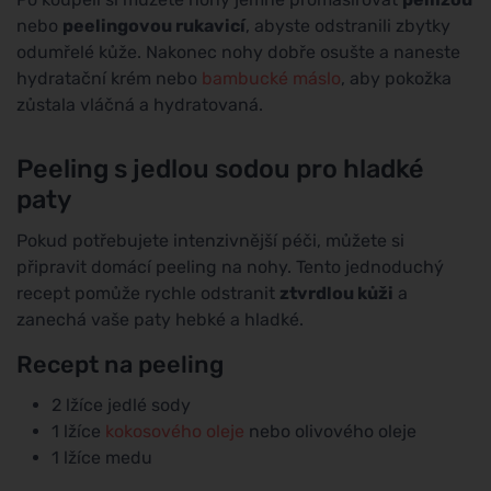
nebo
peelingovou rukavicí
, abyste odstranili zbytky
odumřelé kůže. Nakonec nohy dobře osušte a naneste
hydratační krém nebo
bambucké máslo
, aby pokožka
zůstala vláčná a hydratovaná.
Peeling s jedlou sodou pro hladké
paty
Pokud potřebujete intenzivnější péči, můžete si
připravit domácí peeling na nohy. Tento jednoduchý
recept pomůže rychle odstranit
ztvrdlou kůži
a
zanechá vaše paty hebké a hladké.
Recept na peeling
2 lžíce jedlé sody
1 lžíce
kokosového oleje
nebo olivového oleje
1 lžíce medu