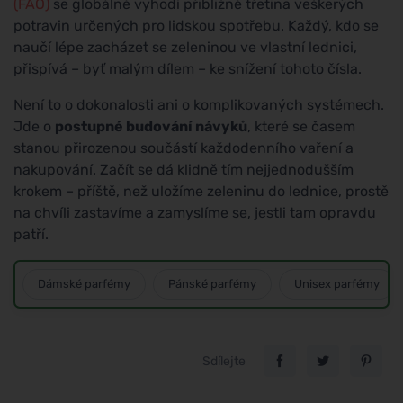
(FAO)
se globálně vyhodí přibližně třetina veškerých
potravin určených pro lidskou spotřebu. Každý, kdo se
naučí lépe zacházet se zeleninou ve vlastní lednici,
přispívá – byť malým dílem – ke snížení tohoto čísla.
Není to o dokonalosti ani o komplikovaných systémech.
Jde o
postupné budování návyků
, které se časem
stanou přirozenou součástí každodenního vaření a
nakupování. Začít se dá klidně tím nejjednodušším
krokem – příště, než uložíme zeleninu do lednice, prostě
na chvíli zastavíme a zamyslíme se, jestli tam opravdu
patří.
Dámské parfémy
Pánské parfémy
Unisex parfémy
Sdílejte