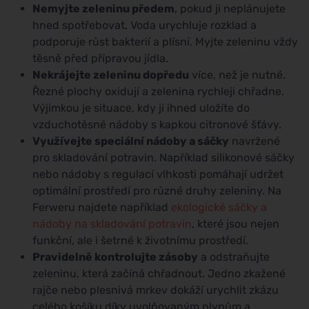
Nemyjte zeleninu předem
, pokud ji neplánujete
hned spotřebovat. Voda urychluje rozklad a
podporuje růst bakterií a plísní. Myjte zeleninu vždy
těsně před přípravou jídla.
Nekrájejte zeleninu dopředu
více, než je nutné.
Řezné plochy oxidují a zelenina rychleji chřadne.
Výjimkou je situace, kdy ji ihned uložíte do
vzduchotěsné nádoby s kapkou citronové šťávy.
Využívejte speciální nádoby a sáčky
navržené
pro skladování potravin. Například silikonové sáčky
nebo nádoby s regulací vlhkosti pomáhají udržet
optimální prostředí pro různé druhy zeleniny. Na
Ferweru najdete například
ekologické sáčky a
nádoby na skladování potravin
, které jsou nejen
funkční, ale i šetrné k životnímu prostředí.
Pravidelně kontrolujte zásoby
a odstraňujte
zeleninu, která začíná chřadnout. Jedno zkažené
rajče nebo plesnivá mrkev dokáží urychlit zkázu
celého košíku díky uvolňovaným plynům a