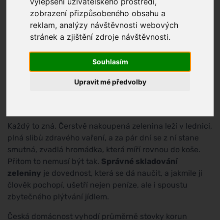
vylepšení uživatelského prostředí,
zobrazení přizpůsobeného obsahu a
reklam, analýzy návštěvnosti webových
stránek a zjištění zdroje návštěvnosti.
Souhlasím
Upravit mé předvolby
Každý to zná. Čerstvě nakoupená zelenina leží v lednici,
plná slibů zdravého vaření, a za pár dní se z ní stane
smutná, zvadlá hromádka, která míří rovnou do koše.
Přitom to nemusí být tak.
Správné skladování
zeleniny
je dovednost, která se dá naučit, a jakmile ji
člověk pochopí, ušetří nejen peníze, ale i spoustu
zbytečného plýtvání jídlem.
Česká domácnost vyhodí průměrně stovky korun