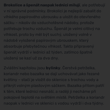
Brokolice a špenát naopak lednici milují
, ale potřebují
v ní správné podmínky. Brokolici je nejlepší zabalit do
vlhkého papírového ubrousku a uložit do otevřeného
sáčku – nikoliv do vzduchotěsné nádoby, protože
potřebuje trochu vzduchu. Špenát je velmi citlivý na
vlhkost, proto by měl být suchý, uložený volně v
nádobě vyložené papírovým ubrouskem, který
absorbuje přebytečnou vlhkost. Takto připravený
špenát vydrží v lednici až týden, zatímco špatně
uložený se kazí už za dva dny.
Zvláštní kapitolou jsou
bylinky
. Čerstvá petrželka,
koriandr nebo bazalka se dají uchovávat jako řezané
květiny – stačí je vložit do sklenice s trochou vody a
přikrýt volným plastovým sáčkem. Bazalka přitom patří
k těm, které lednici nesnáší, a raději ji necháme při
pokojové teplotě na světlém místě. Petrželka a koriandr
naopak v lednici ve sklenici s vodou vydrží i dva týdny.