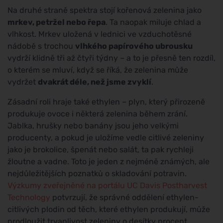
Na druhé straně spektra stojí kořenová zelenina jako
mrkev, petržel nebo řepa
. Ta naopak miluje chlad a
vlhkost. Mrkev uložená v lednici ve vzduchotěsné
nádobě s trochou
vlhkého papírového ubrousku
vydrží klidně tři až čtyři týdny – a to je přesně ten rozdíl,
o kterém se mluví, když se říká, že zelenina může
vydržet
dvakrát déle, než jsme zvyklí
.
Zásadní roli hraje také ethylen – plyn, který přirozeně
produkuje ovoce i některá zelenina během zrání.
Jablka, hrušky nebo banány jsou jeho velkými
producenty, a pokud je uložíme vedle citlivé zeleniny
jako je brokolice, špenát nebo salát, ta pak rychleji
žloutne a vadne. Toto je jeden z nejméně známých, ale
nejdůležitějších poznatků o skladování potravin.
Výzkumy zveřejněné na portálu UC Davis Postharvest
Technology
potvrzují, že správné oddělení ethylen-
citlivých plodin od těch, které ethylen produkují, může
prodloužit trvanlivost zeleniny o desítky procent.