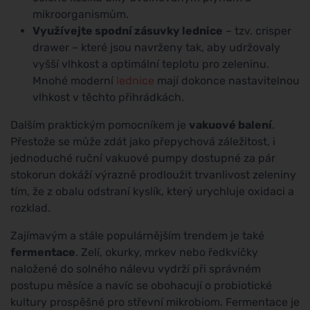
mikroorganismům.
Využívejte spodní zásuvky lednice
– tzv. crisper
drawer – které jsou navrženy tak, aby udržovaly
vyšší vlhkost a optimální teplotu pro zeleninu.
Mnohé moderní
lednice
mají dokonce nastavitelnou
vlhkost v těchto přihrádkách.
Dalším praktickým pomocníkem je
vakuové balení
.
Přestože se může zdát jako přepychová záležitost, i
jednoduché ruční vakuové pumpy dostupné za pár
stokorun dokáží výrazně prodloužit trvanlivost zeleniny
tím, že z obalu odstraní kyslík, který urychluje oxidaci a
rozklad.
Zajímavým a stále populárnějším trendem je také
fermentace
. Zelí, okurky, mrkev nebo ředkvičky
naložené do solného nálevu vydrží při správném
postupu měsíce a navíc se obohacují o probiotické
kultury prospěšné pro střevní mikrobiom. Fermentace je