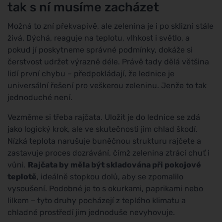
tak s ní musíme zacházet
Možná to zní překvapivě, ale zelenina je i po sklizni stále
živá. Dýchá, reaguje na teplotu, vlhkost i světlo, a
pokud jí poskytneme správné podmínky, dokáže si
čerstvost udržet výrazně déle. Právě tady dělá většina
lidí první chybu – předpokládají, že lednice je
universální řešení pro veškerou zeleninu. Jenže to tak
jednoduché není.
Vezměme si třeba rajčata. Uložit je do lednice se zdá
jako logický krok, ale ve skutečnosti jim chlad škodí.
Nízká teplota narušuje buněčnou strukturu rajčete a
zastavuje proces dozrávání, čímž zelenina ztrácí chuť i
vůni.
Rajčata by měla být skladována při pokojové
teplotě
, ideálně stopkou dolů, aby se zpomalilo
vysoušení. Podobné je to s okurkami, paprikami nebo
lilkem – tyto druhy pocházejí z teplého klimatu a
chladné prostředí jim jednoduše nevyhovuje.