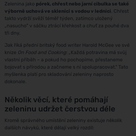
Zelenina jako
pórek, chřest nebo jarní cibulka se také
výborně uchová ve sklenici s vodou v lednici
. Chřest
takto vydrží svěží téměř týden, zatímco uložený
„nasucho" v sáčku ztrácí křehkost a chuť za pouhé dva
tři dny.
Jak říká přední britský food writer Harold McGee ve své
knize
On Food and Cooking
: „Každá potravina má svůj
vlastní příběh – a pokud ho pochopíme, přestaneme
bojovat s přírodou a začneme s ní spolupracovat." Tato
myšlenka platí pro skladování zeleniny naprosto
dokonale.
Několik věcí, které pomáhají
zeleninu udržet čerstvou déle
Kromě správného umístění zeleniny existuje několik
dalších návyků, které dělají velký rozdíl: