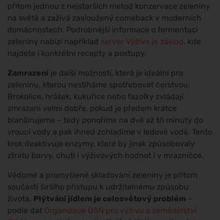
přitom jednou z nejstarších metod konzervace zeleniny
na světě a zažívá zasloužený comeback v moderních
domácnostech. Podrobnější informace o fermentaci
zeleniny nabízí například
server Výživa je základ
, kde
najdete i konkrétní recepty a postupy.
Zamrazení
je další možností, která je ideální pro
zeleninu, kterou nestíháme spotřebovat čerstvou.
Brokolice, hrášek, kukuřice nebo fazolky zvládají
zmrazení velmi dobře, pokud je předem krátce
blanšírujeme – tedy ponoříme na dvě až tři minuty do
vroucí vody a pak ihned zchladíme v ledové vodě. Tento
krok deaktivuje enzymy, které by jinak způsobovaly
ztrátu barvy, chuti i výživových hodnot i v mrazničce.
Vědomé a promyšlené skladování zeleniny je přitom
součástí širšího přístupu k udržitelnému způsobu
života.
Plýtvání jídlem je celosvětový problém
–
podle dat
Organizace OSN pro výživu a zemědělství