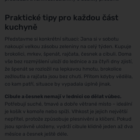
Praktické tipy pro každou část
kuchyně
Představme si konkrétní situaci: Jana si v sobotu
nakoupí velkou zásobu zeleniny na celý týden. Kupuje
brokolici, mrkev, špenát, rajčata, česnek a cibuli. Doma
vše bez rozmýšlení uloží do lednice a za čtyři dny zjistí,
že špenát se rozložil na lepkavou hmotu, brokolice
zežloutla a rajčata jsou bez chuti. Přitom kdyby věděla,
co kam patří, situace by vypadala úplně jinak.
Cibule a česnek nemají v lednici co dělat vůbec.
Potřebují suché, tmavé a dobře větrané místo – ideální
je košík v komoře nebo spíži. Vlhkost je jejich největší
nepřítel, protože způsobuje plesnivění a klíčení. Pokud
jsou správně uloženy, vydrží cibule klidně jeden až dva
měsíce a česnek ještě déle.