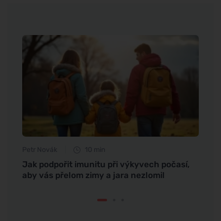
Petr Novák
10 min
Tomáš
jim
Jak podpořit imunitu při výkyvech počasí,
Objev
aby vás přelom zimy a jara nezlomil
vlasů