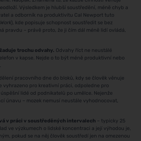
eodloží. Výsledkem je hlubší soustředění, méně chyb a
atel a odborník na produktivitu Cal Newport tuto
Work
), kde popisuje schopnost soustředit se bez
má pravdu – právě proto, že ji čím dál méně lidí ovládá,
žaduje trochu odvahy.
Odvahy říct ne neustálé
elefon v kapse. Nejde o to být méně produktivní nebo
.
dělení pracovního dne do bloků, kdy se člověk věnuje
e vyhrazeno pro kreativní práci, odpoledne pro
 úspěšní lidé od podnikatelů po umělce. Nejenže
ovací únavu – mozek nemusí neustále vyhodnocovat,
vá v práci v soustředěných intervalech
– typicky 25
ad ve výzkumech o lidské koncentraci a její výhodou je,
lným, pokud se na něj člověk soustředí jen na omezenou