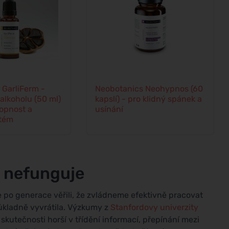
 GarliFerm -
Neobotanics Neohypnos (60
 alkoholu (50 ml)
kapslí) - pro klidný spánek a
opnost a
usínání
stém
ě nefunguje
e po generace věřili, že zvládneme efektivně pracovat
ůkladně vyvrátila. Výzkumy z
Stanfordovy univerzity
e skutečnosti horší v třídění informací, přepínání mezi