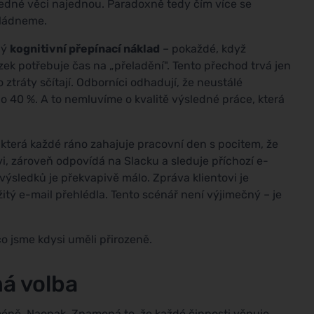
í jedné věci najednou. Paradoxně tedy čím více se
vládneme.
ný
kognitivní přepínací náklad
– pokaždé, když
k potřebuje čas na „přeladění". Tento přechod trvá jen
ztráty sčítají. Odborníci odhadují, že neustálé
o 40 %. A to nemluvíme o kvalitě výsledné práce, která
 která každé ráno zahajuje pracovní den s pocitem, že
vi, zároveň odpovídá na Slacku a sleduje příchozí e-
 výsledků je překvapivě málo. Zpráva klientovi je
tý e-mail přehlédla. Tento scénář není výjimečný – je
co jsme kdysi uměli přirozeně.
má volba
méně. Naopak. Znamená to, že každé činnosti věnuje