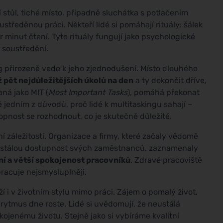
í stůl, tiché místo, případně sluchátka s potlačením
ustředěnou práci. Někteří lidé si pomáhají rituály: šálek
 minut čtení. Tyto rituály fungují jako psychologické
 soustředění.
g přirozeně vede k jeho zjednodušení. Místo dlouhého
až pět nejdůležitějších úkolů na den
a ty dokončit dříve,
ná jako MIT (
Most Important Tasks
), pomáhá překonat
ě jedním z důvodů, proč lidé k multitaskingu sahají –
opnost se rozhodnout, co je skutečně důležité.
ní záležitostí. Organizace a firmy, které začaly vědomě
ustálou dostupnost svých zaměstnanců, zaznamenaly
ní a větší spokojenost pracovníků
. Zdravé pracoviště
 pracuje nejsmysluplněji.
ží i v životním stylu mimo práci. Zájem o pomalý život,
rytmus dne roste. Lidé si uvědomují, že neustálá
ojenému životu. Stejně jako si vybíráme kvalitní