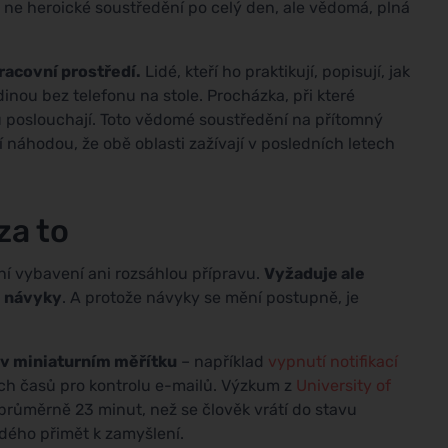
: ne heroické soustředění po celý den, ale vědomá, plná
racovní prostředí.
Lidé, kteří ho praktikují, popisují, jak
odinou bez telefonu na stole. Procházka, při které
u poslouchají. Toto vědomé soustředění na přítomný
 náhodou, že obě oblasti zažívají v posledních letech
za to
ní vybavení ani rozsáhlou přípravu.
Vyžaduje ale
é návyky
. A protože návyky se mění postupně, je
x v miniaturním měřítku
– například
vypnutí notifikací
ch časů pro kontrolu e-mailů. Výzkum z
University of
 průměrně 23 minut, než se člověk vrátí do stavu
ždého přimět k zamyšlení.