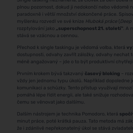
plnou pozornost, dokud ji nedokončí nebo vědomě n
paradoxně i větší množství dokončené práce. Spisov
myšlenku rozvedl ve své knize
Hluboká práce
(
Deep 
rozptylování jako
„superschopnost 21. století"
. A 
stává se vzácnou a cennou.
Přechod k single taskingu je vědomá volba, která
vy
dostupnosti, odvahy zavřít záložky, odvahy nechat t
méně angažovaný – jde o to být produktivní chytřeji
Prvním krokem bývá takzvaný
časový bloking
– roz
vždy jen jednomu typu úkolů. Například dopoledne j
komunikaci a schůzky. Tento přístup využívají mnozí
pomáhá lépe řídit energii, ale také snižuje rozhod
čemu se věnovat jako dalšímu.
Dalším nástrojem je technika Pomodoro, která
spočí
minut práce, poté krátká pauza. Tato metoda má zákl
že i zdánlivě nepřekonatelný úkol se stává zvladate