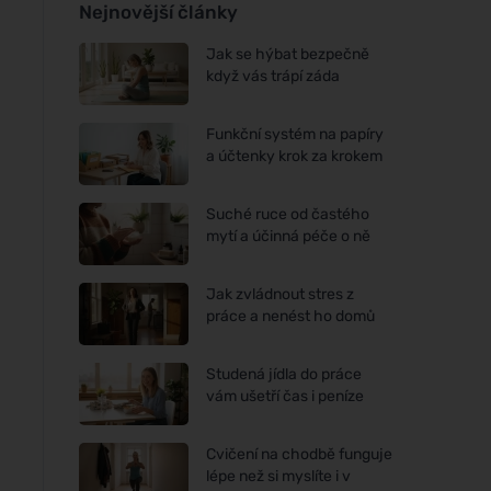
Nejnovější články
Jak se hýbat bezpečně
když vás trápí záda
Funkční systém na papíry
a účtenky krok za krokem
Suché ruce od častého
mytí a účinná péče o ně
Jak zvládnout stres z
práce a nenést ho domů
Studená jídla do práce
vám ušetří čas i peníze
Cvičení na chodbě funguje
lépe než si myslíte i v