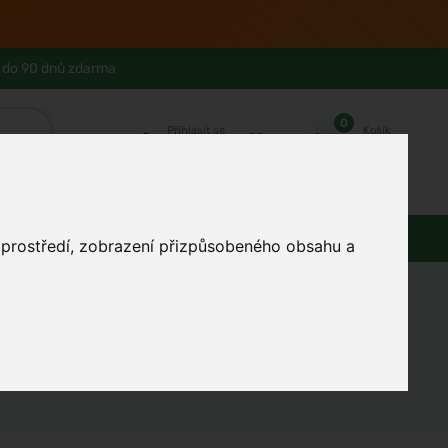
 do 90 dnů zdarma
0
Přihlásit se
Košík
Můj účet
Ferwer Club
Prodejna v Praze
Kontakty
Domácnost
Dárky
Obuv / oblečení
o prostředí, zobrazení přizpůsobeného obsahu a