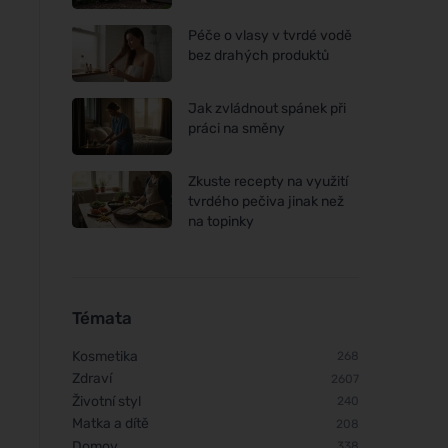
Péče o vlasy v tvrdé vodě
bez drahých produktů
Jak zvládnout spánek při
práci na směny
Neobotanics Mood-Balance
Neobotanics Adapt
Zkuste recepty na využití
(60 kapslí) - pro psychickou
(60 kapslí) - pro vita
tvrdého pečiva jinak než
pohodu
duševní pohodu
na topinky
Témata
Kosmetika
268
Zdraví
2607
Životní styl
240
Matka a dítě
208
Domov
338