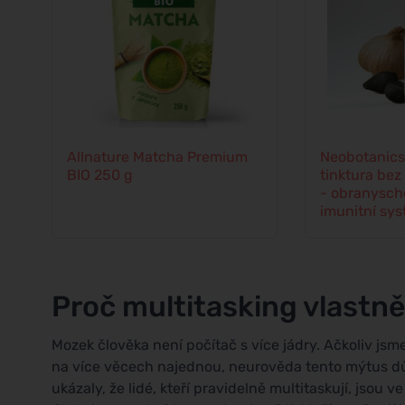
Allnature Matcha Premium
Neobotanics
BIO 250 g
tinktura bez
- obranysch
imunitní sy
Proč multitasking vlastn
Mozek člověka není počítač s více jádry. Ačkoliv jsm
na více věcech najednou, neurověda tento mýtus d
ukázaly, že lidé, kteří pravidelně multitaskují, jsou v