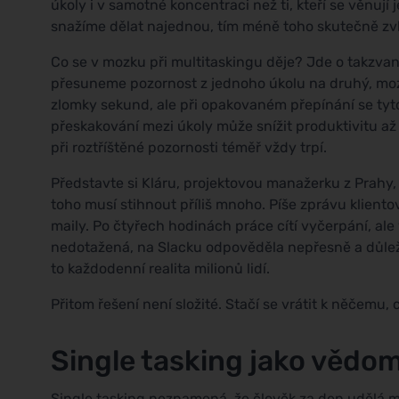
úkoly i v samotné koncentraci než ti, kteří se věnuj
snažíme dělat najednou, tím méně toho skutečně z
Co se v mozku při multitaskingu děje? Jde o takzva
přesuneme pozornost z jednoho úkolu na druhý, moze
zlomky sekund, ale při opakovaném přepínání se tyto 
přeskakování mezi úkoly může snížit produktivitu až 
při roztříštěné pozornosti téměř vždy trpí.
Představte si Kláru, projektovou manažerku z Prahy,
toho musí stihnout příliš mnoho. Píše zprávu kliento
maily. Po čtyřech hodinách práce cítí vyčerpání, ale
nedotažená, na Slacku odpověděla nepřesně a důleži
to každodenní realita milionů lidí.
Přitom řešení není složité. Stačí se vrátit k něčemu, 
Single tasking jako vědo
Single tasking neznamená, že člověk za den udělá 