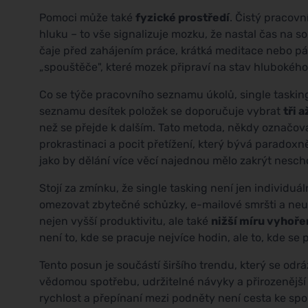
Pomoci může také
fyzické prostředí
. Čistý pracovn
hluku – to vše signalizuje mozku, že nastal čas na so
čaje před zahájením práce, krátká meditace nebo pár
„spouštěče", které mozek připraví na stav hlubokého
Co se týče pracovního seznamu úkolů, single taskin
seznamu desítek položek se doporučuje vybrat
tři 
než se přejde k dalším. Tato metoda, někdy označova
prokrastinaci a pocit přetížení, který bývá paradoxn
jako by dělání více věcí najednou mělo zakrýt nesch
Stojí za zmínku, že single tasking není jen individuál
omezovat zbytečné schůzky, e-mailové smršti a ne
nejen vyšší produktivitu, ale také
nižší míru vyhoře
není to, kde se pracuje nejvíce hodin, ale to, kde se
Tento posun je součástí širšího trendu, který se odrá
vědomou spotřebu, udržitelné návyky a přirozenější 
rychlost a přepínaní mezi podněty není cesta ke spok