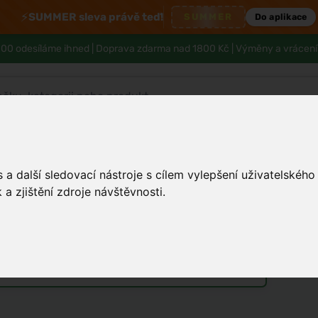
⚡
SUMMER sleva právě teď!
SUMMER
Do aplikace
00 odesíláme ihned |
Doprava zdarma nad 1800 Kč
| Výměny a vrácení
Tělo a hygiena
Děti
Muži
Zdraví
a další sledovací nástroje s cílem vylepšení uživatelskéh
a zjištění zdroje návštěvnosti.
itasking a vrací produktivitu
Unisex parfémy
Vůně do bytu a auta