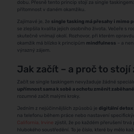
dobu. Přesně tento princip stojí za single taskingem
přítomnost v daném okamžiku.
Zajímavé je, že
single tasking má přesahy i mimo p
se zlepšila kvalita jejich osobního života. Večeře s r
skutečně vnímají okolí. Rozhovor, při kterém opravd
okamžik má blízko k principům
mindfulness
– a není
výrazný zájem.
Jak začít – a proč to stojí 
Začít se single taskingem nevyžaduje žádné speciál
upřímnost sama k sobě a ochotu změnit zaběhan
rozumné začít malými kroky.
Jedním z nejúčinnějších způsobů je
digitální deto
na telefonu během práce nebo nastavení specifický
California, Irvine
zjistil, že po každém přerušení trvá
hlubokého soustředění. To je číslo, které by mělo ka